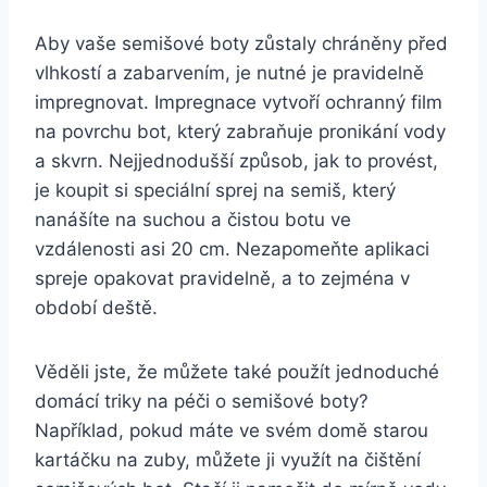
Aby vaše semišové ⁤boty zůstaly chráněny před
vlhkostí a‌ zabarvením, je nutné je ⁢pravidelně
impregnovat. Impregnace vytvoří ochranný film
na povrchu bot, který zabraňuje pronikání vody
a skvrn.​ Nejjednodušší způsob, jak to provést,
je koupit ​si speciální sprej na‍ semiš, který
nanášíte na suchou a čistou botu ve
vzdálenosti asi 20 cm. Nezapomeňte aplikaci⁤
spreje opakovat⁢ pravidelně, a ⁢to zejména v
období deště.
Věděli jste,‌ že můžete také ‌použít⁢ jednoduché⁢
domácí triky na péči​ o semišové⁢ boty?
Například, pokud máte‍ ve svém domě starou
kartáčku na​ zuby, můžete​ ji využít⁣ na​ čištění