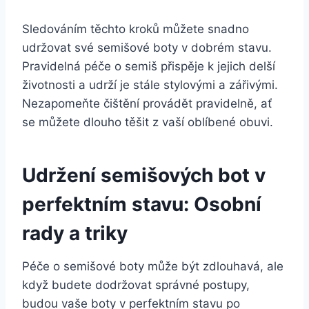
Sledováním těchto kroků můžete ‍snadno
udržovat⁢ své semišové boty v ⁣dobrém stavu.
Pravidelná péče o semiš​ přispěje k jejich ‍delší
životnosti a udrží ‌je stále stylovými a ⁤zářivými. ​
Nezapomeňte čištění provádět pravidelně, ať
se můžete dlouho těšit z ‌vaší ⁢oblíbené⁤ obuvi.
Udržení semišových ​bot v
perfektním stavu: Osobní
rady a triky
Péče o semišové boty ⁢může být zdlouhavá, ale
‌když budete⁢ dodržovat ⁤správné postupy,⁢
budou vaše boty v perfektním stavu ​po