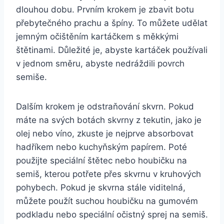
dlouhou dobu. Prvním‍ krokem je ⁤zbavit ⁣botu
přebytečného prachu ​a špíny. To můžete udělat
jemným očištěním ‍kartáčkem s měkkými
štětinami. Důležité je, abyste ⁢kartáček ‌používali
v jednom směru, abyste nedráždili povrch
semiše.
Dalším ‍krokem je odstraňování skvrn. ‌Pokud
⁢máte na⁢ svých botách skvrny ⁣z tekutin, jako je
olej nebo víno, ⁢zkuste‌ je nejprve ⁤absorbovat
hadříkem‌ nebo kuchyňským papírem. Poté
použijte speciální‍ štětec nebo houbičku na
semiš, ​kterou potřete ⁢přes ⁢skvrnu v kruhových
pohybech. Pokud je skvrna stále viditelná,
můžete použít suchou houbičku na gumovém
podkladu ⁣nebo speciální očistný sprej ‌na semiš.