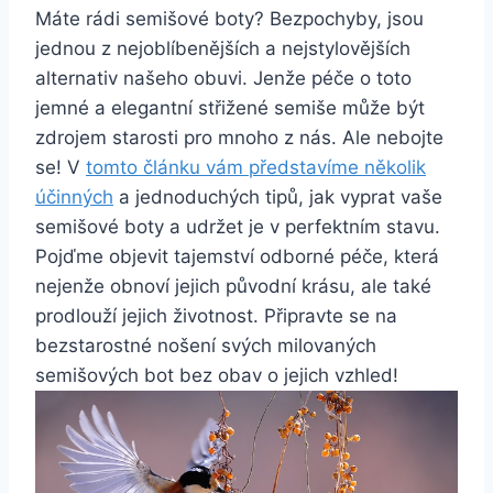
Máte ‌rádi semišové boty?​ Bezpochyby, jsou
jednou z nejoblíbenějších⁣ a ‍nejstylovějších
alternativ našeho obuvi. Jenže ⁢péče o toto⁣
jemné a​ elegantní‍ střižené semiše může být
zdrojem starosti ⁤pro mnoho z nás. Ale nebojte
se! V
tomto článku vám představíme několik
účinných
a jednoduchých tipů, ⁢jak vyprat vaše
semišové boty a udržet​ je v perfektním stavu.
Pojďme objevit tajemství odborné péče, ⁤která​
nejenže obnoví ‍jejich původní krásu, ale také
prodlouží ⁢jejich ​životnost. Připravte se na
bezstarostné nošení svých⁤ milovaných
semišových bot bez obav o jejich vzhled!