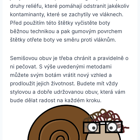
druhy⁢ reliéfu, které pomáhají odstranit jakékoliv
kontaminanty, které se zachytily⁣ ve ⁤vláknech.
Před ​použitím této štětky ⁣vyčistěte boty
běžnou technikou a pak gumovým povrchem
štětky⁤ otřete⁣ boty ve směru proti vláknům.
Semišovou obuv je třeba chránit a pravidelně o
ni pečovat. S výše uvedenými‌ metodami
můžete svým ‍botám vrátit nový vzhled ⁢a
prodloužit⁤ jejich ‍životnost. ⁣Budete mít vždy
stylovou a dobře ​udržovanou obuv, která vám
bude dělat ⁢radost‍ na ‍každém kroku.