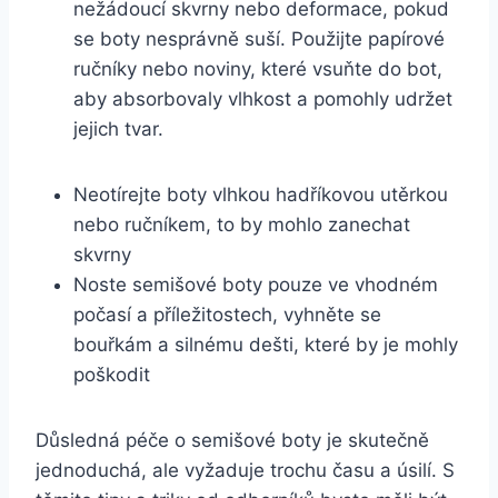
nežádoucí⁣ skvrny nebo deformace, pokud
se boty nesprávně suší. ⁣Použijte papírové
ručníky⁢ nebo​ noviny, ⁢které vsuňte ‍do bot,
aby absorbovaly vlhkost a pomohly udržet
jejich tvar.
Neotírejte‌ boty vlhkou hadříkovou utěrkou
nebo ručníkem, ⁤to by ⁣mohlo‌ zanechat
skvrny
Noste⁤ semišové ⁣boty pouze ve vhodném
počasí⁣ a příležitostech, ⁤vyhněte ‌se
bouřkám a silnému​ dešti,⁣ které by je mohly
⁢poškodit
Důsledná péče o semišové boty je skutečně
jednoduchá, ale vyžaduje trochu času a úsilí. ⁣S