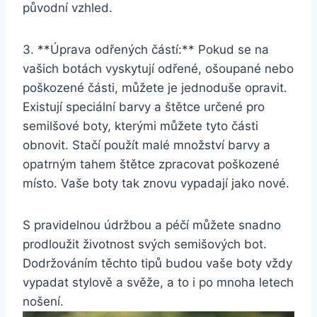
původní vzhled.
3. **Úprava odřených částí:** Pokud se ‌na⁢
vašich botách ⁣vyskytují odřené, ošoupané nebo
poškozené⁣ části, můžete je jednoduše opravit.​
Existují speciální barvy⁣ a‌ štětce určené pro
semilšové boty, kterými můžete tyto části
obnovit. Stačí použít malé množství ⁤barvy ⁣a⁣
opatrným ⁢tahem štětce zpracovat‍ poškozené
místo.⁢ Vaše boty tak znovu vypadají⁢ jako nové.
S pravidelnou údržbou a péčí můžete snadno
prodloužit životnost ⁤svých semišových bot.
Dodržováním těchto‍ tipů budou vaše boty vždy
vypadat ⁢stylově ⁣a svěže, a to i​ po mnoha letech
⁢nošení.