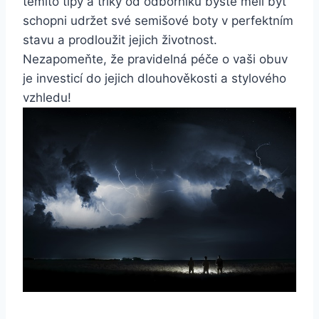
těmito tipy a⁤ triky od ⁢odborníků​ byste měli být
schopni udržet své‍ semišové⁢ boty v⁤ perfektním
stavu a prodloužit jejich životnost.
Nezapomeňte, že pravidelná péče o​ vaši obuv
je investicí ‍do ‍jejich⁣ dlouhověkosti⁤ a stylového⁢
vzhledu!