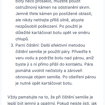
boty něco prosáklo, můžete použít
ostružinový kámen‌ na odstranění skvrn.
‍Jemně třete kámen po postižené oblasti,
ale nikdy ‌netírejte příliš silně, abyste
nezpůsobili poškození. Po ⁢použití je
důležité kartáčovat⁣ botu opět ve směru
⁣chlupů.
Parní ‍čištění: Další efektivní metodou
čištění semiše je použití⁤ páry. Přiveďte⁤ k
varu vodu a ⁣podržte botu nad párou, aniž
byste ji s ní​ přímo přišli do kontaktu. Pára
pomáhá uvolnit nečistoty a zároveň
obnovuje objem semiše. Po ošetření párou​
je ⁢nutné ⁣opět kartáčovat⁢ botu.
Vždy ​pamatujte na⁣ to, ⁣že při čištění ⁤semiše je
lepší být jemný a opatrný.⁤ Pokud nejste​ jisti, jak