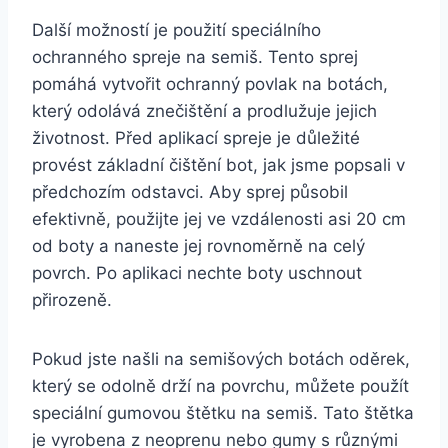
Další možností⁣ je použití speciálního
⁢ochranného spreje na semiš. Tento sprej
pomáhá vytvořit ochranný povlak na botách,
který odolává znečištění a prodlužuje jejich
životnost. ‍Před aplikací ​spreje je důležité
provést základní‍ čištění bot, jak jsme popsali v
⁤předchozím ​odstavci. ⁢Aby sprej ‌působil
efektivně,‌ použijte jej ve vzdálenosti asi 20 cm
od boty a naneste jej rovnoměrně na⁢ celý
povrch. Po ​aplikaci⁣ nechte boty uschnout
přirozeně. ‌
Pokud jste našli na ‍semišových botách oděrek,
který se odolně drží na povrchu, můžete použít
‌speciální gumovou štětku⁣ na semiš. ‍Tato štětka
je vyrobena z neoprenu nebo gumy s ⁣různými