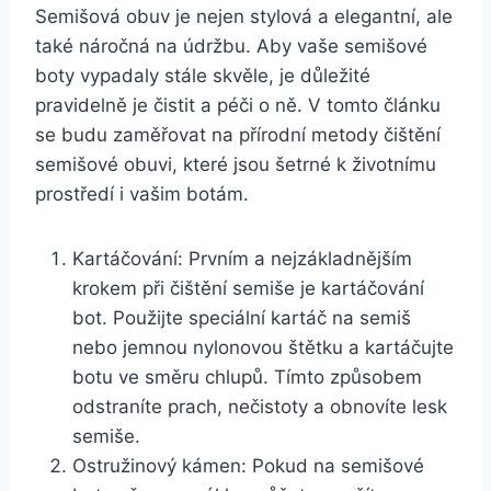
Semišová obuv je⁢ nejen stylová a elegantní, ale
také náročná na údržbu. Aby vaše semišové
boty⁤ vypadaly⁢ stále ⁣skvěle, ‌je důležité
pravidelně je čistit a péči o ně. V tomto článku
⁢se budu zaměřovat na přírodní metody čištění
semišové obuvi, které jsou‍ šetrné k životnímu
prostředí i vašim botám.
Kartáčování: Prvním⁤ a nejzákladnějším
krokem‌ při čištění⁢ semiše je kartáčování
bot. Použijte speciální‌ kartáč na semiš
nebo jemnou ‌nylonovou‍ štětku⁣ a kartáčujte
botu ve ⁤směru chlupů. Tímto způsobem
odstraníte ‍prach, ⁣nečistoty a obnovíte lesk
semiše.
Ostružinový kámen: Pokud na semišové