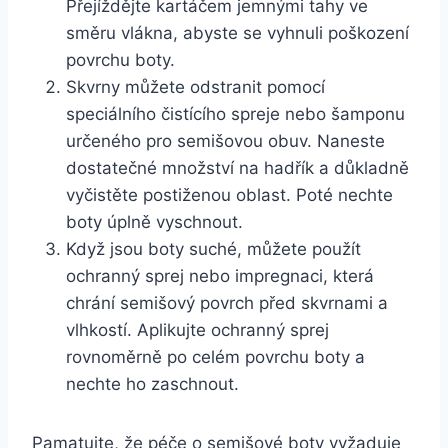
Přejíždějte kartáčem jemnými tahy‌ ve
‍směru vlákna, abyste ‌se vyhnuli poškození
​povrchu⁢ boty.
Skvrny můžete odstranit pomocí
speciálního čistícího spreje nebo šamponu
určeného ⁢pro semišovou obuv. Naneste ​
dostatečné množství na hadřík a důkladně
vyčistěte postiženou‌ oblast. Poté nechte
boty úplně vyschnout.
Když jsou⁣ boty‍ suché,⁤ můžete použít
ochranný sprej nebo impregnaci, která
chrání‍ semišový povrch ⁣před skvrnami a
vlhkostí. Aplikujte ochranný sprej‌
rovnoměrně po ⁤celém povrchu boty a
nechte ho⁤ zaschnout.
Pamatujte, že péče o semišové boty‌ vyžaduje