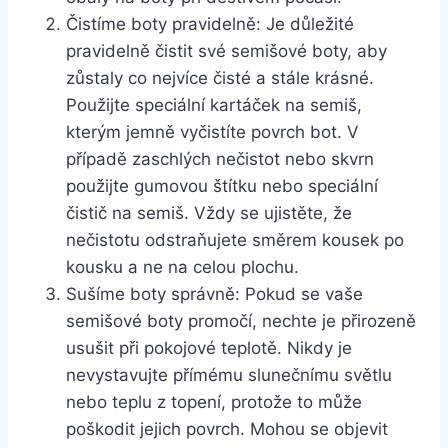
Čistíme ⁤boty pravidelně: Je důležité
pravidelně čistit své semišové‍ boty, aby
zůstaly co nejvíce čisté‌ a stále krásné.
Použijte speciální kartáček na ‌semiš,
kterým jemně⁣ vyčistíte povrch‍ bot. V
případě‍ zaschlých nečistot ⁣nebo skvrn
použijte ⁣gumovou štítku nebo speciální
čistič na semiš. Vždy se⁤ ujistěte, že
nečistotu‍ odstraňujete směrem kousek po
kousku a ne ​na⁣ celou plochu.
Sušíme boty správně: Pokud‍ se vaše
semišové boty promočí, ⁣nechte⁢ je přirozeně
usušit ​při ⁢pokojové teplotě. ⁤Nikdy je
nevystavujte ​přímému slunečnímu světlu‌
nebo teplu z topení, protože⁤ to může
poškodit jejich povrch. ‌Mohou se objevit