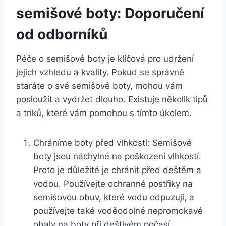
semišové boty: Doporučení
od odborníků
Péče ⁢o semišové boty je klíčová pro udržení
jejich⁢ vzhledu a kvality. Pokud se správně
staráte o své semišové boty,⁢ mohou vám
posloužit a‍ vydržet dlouho. Existuje několik tipů
a triků, které vám pomohou s tímto úkolem.
Chráníme boty před vlhkostí: Semišové
boty jsou náchylné na poškození vlhkostí.
Proto je důležité je chránit před deštěm a
‌vodou. ⁤Používejte ⁤ochranné​ postřiky ⁢na
semišovou‌ obuv, které vodu odpuzují, a
používejte také voděodolné nepromokavé
obaly na boty při deštivém ⁢počasí.‍