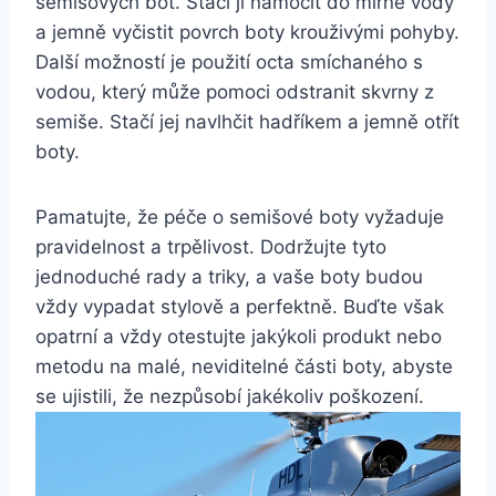
semišových bot.⁢ Stačí ji‍ namočit do ⁢mírně ‍vody
a ​jemně vyčistit povrch boty krouživými pohyby.
Další možností je použití ‌octa smíchaného s
vodou,​ který může pomoci odstranit skvrny z
semiše. Stačí jej navlhčit ​hadříkem a ‍jemně otřít
boty.
Pamatujte, že péče o semišové ​boty vyžaduje
pravidelnost a⁣ trpělivost. Dodržujte ⁢tyto
jednoduché ⁤rady⁢ a triky, a vaše boty budou
vždy vypadat stylově a perfektně. Buďte však
opatrní a vždy otestujte jakýkoli produkt nebo
metodu na malé, neviditelné ​části boty, abyste
se​ ujistili, že nezpůsobí jakékoliv poškození.