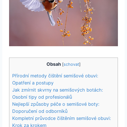
Obsah
[
schovat
]
Přírodní metody čištění semišové obuvi:
Opatření a postupy
Jak zmírnit skvrny na semišových botách:
Osobní tipy od profesionálů
Nejlepší způsoby péče o semišové boty:
Doporučení od odborníků
Kompletní ⁤průvodce čištěním semišové obuvi:
Krok za ‍krokem