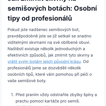
semišových botách: Osobní
tipy od profesionálů
Pokud jste nadšenec semišových bot,
pravděpodobně jste se již setkali se snadno
viditelnými ‌skvrnami na své oblíbené obuvi.
Naštěstí existuje několik jednoduchých a
efektivních způsobů, jak zmírnit tyto skvrny⁢ a
vrátit svým botám jejich⁤ původní⁤ krásu
. Od‌
profesionálů jsme se dozvěděli několik
osobních tipů, ⁣které vám pomohou při péči o
vaše semišové boty.
Před praním vždy odstraňte zbytky špíny a
prachu pomocí kartáče ⁣pro‍ semiš.