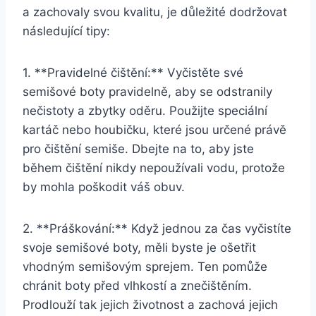
a zachovaly svou kvalitu, je⁣ důležité dodržovat
⁣následující tipy:
1. **Pravidelné‍ čištění:** Vyčistěte své
semišové boty pravidelně, aby se odstranily
nečistoty a zbytky oděru. Použijte speciální
kartáč nebo houbičku,‍ které jsou určené​ právě
pro⁢ čištění‍ semiše. Dbejte na to,‍ aby‍ jste
během čištění nikdy ⁤nepoužívali vodu, protože
by mohla poškodit váš ⁢obuv.
2. **Práškování:** ⁤Když‍ jednou za čas vyčistíte
svoje semišové boty, měli byste je ošetřit⁤
vhodným ⁣semišovým sprejem. Ten pomůže⁣
chránit⁣ boty před vlhkostí a znečištěním.
Prodlouží tak jejich životnost a zachová jejich