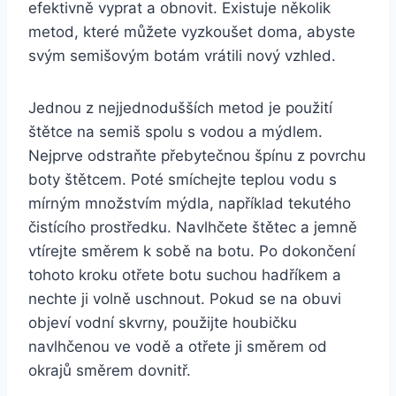
efektivně vyprat a obnovit. Existuje několik
metod, ‍které můžete⁣ vyzkoušet doma,⁢ abyste
svým semišovým botám vrátili nový vzhled.
Jednou z nejjednodušších metod je ​použití⁣
štětce na semiš spolu⁢ s vodou ⁢a‌ mýdlem.
⁢Nejprve odstraňte⁤ přebytečnou špínu z​ povrchu⁢
boty štětcem. Poté‌ smíchejte teplou vodu s
mírným množstvím mýdla, například tekutého
čistícího prostředku. Navlhčete štětec a ⁤jemně
vtírejte směrem k ‍sobě ⁣na botu. ‍Po dokončení
tohoto kroku otřete ‍botu ⁢suchou hadříkem a
nechte ji volně uschnout. Pokud se na‍ obuvi ​
objeví vodní skvrny, použijte houbičku
navlhčenou ve vodě a otřete ⁤ji směrem od‌
okrajů směrem dovnitř.