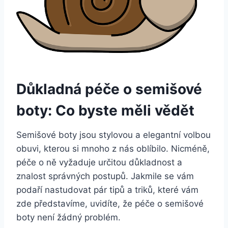
Důkladná‍ péče ‌o semišové‌
boty:⁤ Co byste měli vědět
Semišové boty ​jsou ⁢stylovou a elegantní volbou
obuvi, kterou si mnoho z nás oblíbilo. Nicméně,
péče ​o ně vyžaduje určitou důkladnost ‌a⁤
znalost⁣ správných postupů. ⁣Jakmile se‌ vám
podaří ‍nastudovat pár tipů​ a triků, které ⁢vám‌
zde představíme, uvidíte, že péče o​ semišové
‌boty není ⁤žádný problém.