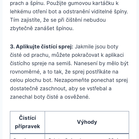
prach a ​špínu. Použijte ⁣gumovou kartáčku k
lehkému⁣ otření bot a odstranění viditelné špíny.⁤
Tím zajistíte, ​že se při čištění nebudou
zbytečně zanášet špínou.
3. Aplikujte čistící sprej:
Jakmile ​jsou boty
čisté od ⁤prachu, můžete‍ pokračovat k aplikaci
čistícího spreje ​na semiš. Nanesení by ​mělo být
rovnoměrné, a⁢ to tak, že sprej postříkáte ⁣na
celou plochu bot. Nezapomeňte ponechat sprej
dostatečně ⁣zaschnout, aby se vstřebal a
⁤zanechal boty čisté a osvěžené.
Čistící
Výhody
přípravek