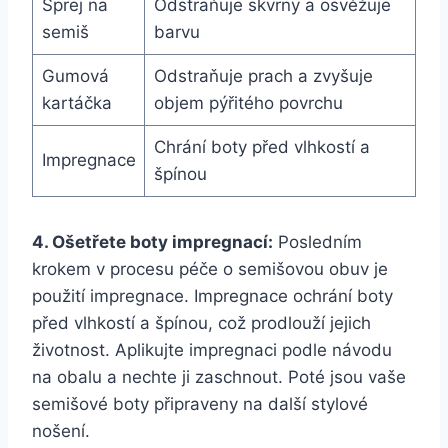
Sprej na
Odstraňuje skvrny a osvěžuje
semiš
barvu
Gumová‌
Odstraňuje ‌prach a zvyšuje⁣
kartáčka
objem ‌pýřitého povrchu
Chrání boty před vlhkostí a
Impregnace
špínou
4. Ošetřete ‍boty impregnací:
Posledním
krokem v procesu péče‍ o semišovou obuv je
použití impregnace. Impregnace ochrání boty
před vlhkostí a špínou, což​ prodlouží jejich
životnost. ⁤Aplikujte impregnaci podle návodu
na ‌obalu a nechte⁣ ji zaschnout. Poté jsou vaše
semišové boty připraveny na další stylové
nošení.