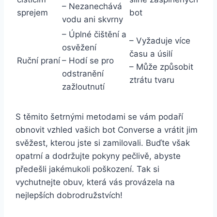
– Nezanechává
sprejem
bot
vodu ani‍ skvrny
– Úplné čištění⁢ a
– Vyžaduje více
⁢osvěžení
času a úsilí
Ruční praní
– Hodí se pro
– Může způsobit
odstranění
ztrátu ‌tvaru
‍zažloutnutí
S⁣ těmito šetrnými metodami se vám ‌podaří
obnovit‍ vzhled vašich bot Converse a vrátit jim
svěžest, kterou jste si zamilovali.‍ Buďte však
opatrní ⁣a dodržujte pokyny ⁤pečlivě, abyste
předešli jakémukoli⁢ poškození. ‌Tak si
vychutnejte obuv, která vás provázela⁢ na‌
nejlepších dobrodružstvích!