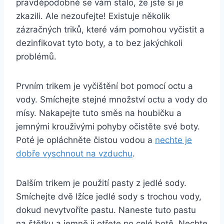
pravděpodobně se ‌vám ⁣stalo, že ⁤jste si je⁤
zkazili. Ale ‌nezoufejte! Existuje několik
zázračných triků,​ které⁤ vám pomohou vyčistit a
dezinfikovat ‌tyto‍ boty, a ⁤to bez jakýchkoli
⁤problémů.
Prvním ​trikem je vyčištění bot pomocí octu a
vody. Smíchejte stejné⁢ množství octu a⁣ vody do
mísy. Nakapejte ‍tuto směs ‍na houbičku a
jemnými krouživými pohyby očistěte své boty.
‍Poté‌ je opláchněte čistou​ vodou ‍a⁤
nechte⁣ je
dobře​ vyschnout‍ na​ vzduchu
.
Dalším trikem​ je použití‍ pasty z ‌jedlé ​sody.
Smíchejte ⁢dvě​ lžíce jedlé sody s trochou vody,
dokud nevytvoříte ‍pastu. Naneste tuto ⁤pastu
na štětku a⁢ jemně ji otřete po celé⁤ botě.⁤ Nechte