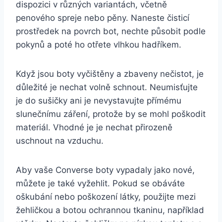
dispozici v různých variantách, ‌včetně
⁢penového spreje nebo pěny. Naneste čisticí
prostředek⁤ na povrch⁣ bot, nechte‍ působit podle
pokynů a poté ho otřete‌ vlhkou hadříkem.
Když jsou ⁤boty‍ vyčištěny a‍ zbaveny‍ nečistot, je
důležité ⁤je nechat volně schnout. Neumisťujte
je do sušičky⁤ ani je nevystavujte přímému
slunečnímu záření, protože by se mohl⁣ poškodit
⁣materiál.‍ Vhodné​ je​ je​ nechat přirozeně
uschnout ⁤na vzduchu.
Aby vaše Converse boty ‍vypadaly jako nové,
⁢můžete ‍je⁣ také vyžehlit. ‍Pokud se obáváte‌
oškubání ‍nebo poškození látky, použijte mezi
žehličkou a botou ochrannou ⁢tkaninu, ‌například