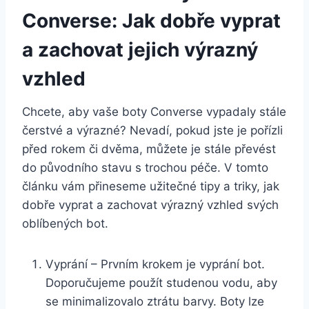
Converse:‍ Jak‌ dobře vyprat
a zachovat jejich výrazný
⁢vzhled
Chcete, aby vaše boty Converse vypadaly stále
⁣čerstvé a výrazné? Nevadí, pokud jste je pořízli
před rokem či dvěma, můžete je ‍stále převést
do⁤ původního stavu s trochou péče. V ‌tomto
článku vám ⁤přineseme užitečné⁢ tipy a triky, jak
dobře ⁤vyprat a zachovat výrazný vzhled svých
oblíbených bot.
Vyprání – ‌Prvním krokem ‍je vyprání⁣ bot.
Doporučujeme ⁣použít studenou vodu, aby⁣
se minimalizovalo ztrátu barvy.⁢ Boty lze