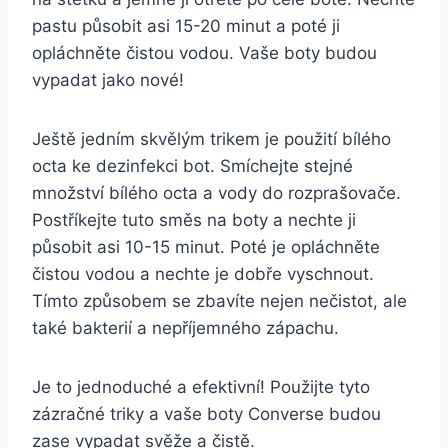
pastu působit asi‍ 15-20 minut‍ a poté ji⁤
opláchněte ⁢čistou vodou. ⁤Vaše boty ‌budou⁣
vypadat⁢ jako nové!
Ještě jedním skvělým trikem je použití ‍bílého
octa‍ ke dezinfekci bot. Smíchejte stejné
množství‍ bílého⁣ octa a vody do rozprašovače.
⁢Postříkejte tuto směs na ⁢boty a nechte ji ​
působit asi 10-15 minut. Poté je ‍opláchněte
čistou vodou a nechte je dobře‌ vyschnout.
Tímto⁤ způsobem se⁢ zbavíte⁣ nejen nečistot, ale
také bakterií ⁢a⁣ nepříjemného zápachu. ​
Je to jednoduché a efektivní! Použijte tyto
zázračné triky‍ a ‍vaše boty ​Converse budou
⁢zase ‌vypadat svěže a čistě.