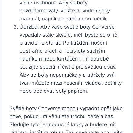
‍volně uschnout.⁢ Aby se boty
nezdeformovaly, vložte dovnitř⁣ nějaký
materiál, ‌například papír nebo ​ručník.
Údržba: ⁣Aby vaše světlé⁢ boty Converse
vypadaly ‌stále⁢ skvěle, měli ⁣byste se o ně
pravidelně starat. ‍Po ⁢každém nošení
odstraňte prach a nečistoty suchým​
hadříkem⁤ nebo kartáčem. Při​ potřebě
použijte speciální ‍čistič pro⁣ světlou obuv.
Aby se boty nepomačkaly a‌ udržely svůj
tvar,⁢ můžete mezi​ nošením vkládat botníky
nebo obalovat ⁢boty papírem.
Světlé⁣ boty Converse mohou vypadat⁤ opět ‍jako
nové, pokud jim věnujete trochu péče a čas.
Sledujte tyto jednoduché kroky‍ a budete mít‌
rádi svoji ‌světlou obuv. Tak neváhejte a vydejte