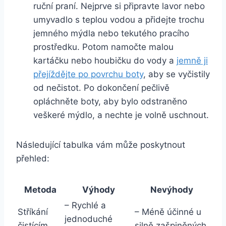
ruční ⁤praní.‍ Nejprve si připravte lavor ‌nebo ​
umyvadlo s teplou ‍vodou a přidejte trochu
‌jemného mýdla nebo ​tekutého‍ pracího
⁣prostředku.‍ Potom ⁤namočte malou
⁤kartáčku nebo houbičku do vody a
jemně⁢ ji
přejíždějte po‍ povrchu⁢ boty
, aby se vyčistily
od‌ nečistot. Po dokončení pečlivě
opláchněte boty, ‌aby bylo odstraněno
veškeré mýdlo,⁢ a nechte⁣ je volně uschnout.
Následující tabulka vám může poskytnout
přehled:
Metoda
Výhody
Nevýhody
– ⁣Rychlé a
Stříkání
– Méně účinné ​u
⁣jednoduché
čistícím
silně zašpiněných