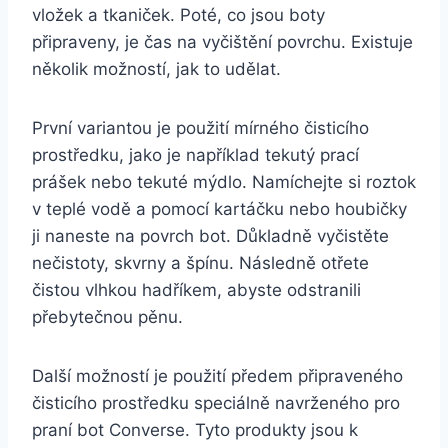
‌vložek ‍a tkaniček. Poté, co jsou boty
‌připraveny, ‍je čas na ‍vyčištění ‌povrchu. Existuje
několik možností, jak⁢ to udělat.
První variantou je ‌použití⁢ mírného čisticího
⁤prostředku, jako je například tekutý ⁤prací
prášek nebo tekuté mýdlo. Namíchejte si ⁣roztok
‍v teplé vodě⁣ a pomocí⁣ kartáčku nebo⁣ houbičky
ji naneste na povrch bot. Důkladně vyčistěte
nečistoty, skvrny a ⁤špínu. Následně otřete
‍čistou vlhkou hadříkem, abyste odstranili
přebytečnou pěnu.
Další‍ možností je použití předem‍ připraveného⁤
čisticího prostředku⁢ speciálně‍ navrženého ‌pro
praní bot Converse. Tyto produkty jsou k