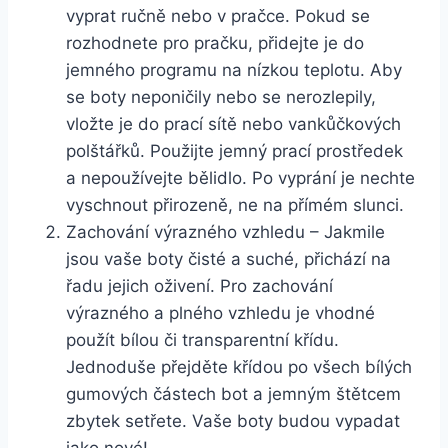
vyprat⁤ ručně nebo v⁤ pračce. ⁢Pokud se‍
rozhodnete pro‍ pračku,⁣ přidejte je do
jemného programu na nízkou teplotu.‌ Aby
⁣se boty neponičily nebo ⁢se nerozlepily,
vložte je do prací sítě nebo vankůčkových⁤
polštářků. Použijte jemný prací ⁤prostředek⁢
a nepoužívejte bělidlo. ⁤Po vyprání ⁤je nechte
vyschnout přirozeně,⁢ ne na ⁣přímém slunci.
Zachování výrazného vzhledu – Jakmile
jsou vaše boty čisté a suché, přichází na
řadu jejich oživení.⁢ Pro zachování
výrazného a plného vzhledu je vhodné
použít bílou či transparentní křídu.
Jednoduše přejděte ‌křídou ⁣po⁣ všech ⁤bílých
gumových částech‌ bot a jemným štětcem
zbytek setřete. ‍Vaše boty​ budou vypadat
jako nové!