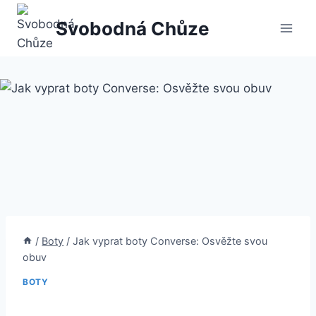
Přeskočit
Svobodná Chůze
na
obsah
/
Boty
/
Jak vyprat boty Converse: Osvěžte svou
obuv
BOTY