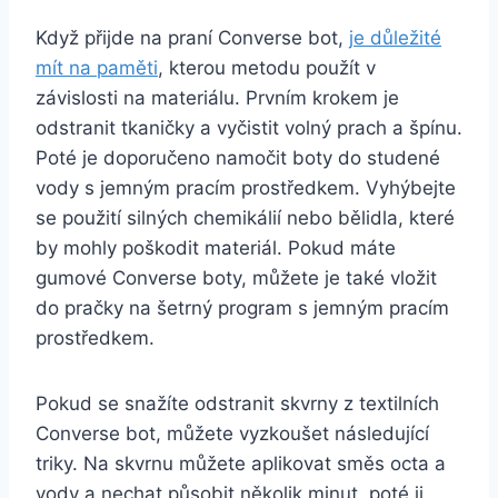
Když přijde na praní Converse​ bot,
je ⁢důležité
mít ⁢na⁤ paměti
, ​kterou ‍metodu použít v
⁣závislosti na materiálu. Prvním ⁣krokem ​je
odstranit​ tkaničky a ‍vyčistit ⁣volný prach a špínu.
Poté je doporučeno namočit boty do studené⁢
vody s jemným pracím prostředkem. Vyhýbejte
se použití ‍silných chemikálií ⁣nebo bělidla, které
by⁤ mohly poškodit ⁢materiál.‍ Pokud máte
gumové ⁢Converse boty, můžete je také ‍vložit
do pračky na ⁢šetrný program s⁤ jemným pracím
prostředkem.
Pokud se snažíte odstranit​ skvrny z⁢ textilních
Converse ‍bot, můžete vyzkoušet následující
triky. Na skvrnu můžete ‌aplikovat směs⁣ octa a
vody‍ a ‌nechat ‌působit několik minut, poté ​ji