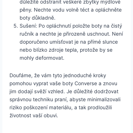
důležité odstranit veškeré zbytky mýdlové
pěny. Nechte vodu volně téct a opláchněte
⁢boty‌ důkladně.
Sušení: Po opláchnutí položte ⁣boty na čistý
ručník ⁣a‌ nechte je přirozeně ⁢uschnout. Není
⁣doporučeno umísťovat je na přímé slunce
nebo blízko zdroje ⁤tepla, protože by‌ se
mohly deformovat.
Doufáme, že⁢ vám tyto jednoduché kroky
pomohou vyprat vaše​ boty Converse a znovu
jim dodají svěží vzhled. ‍Je důležité dodržovat
správnou‌ techniku praní, abyste minimalizovali
⁢riziko poškození ⁢materiálu, a tak‌ prodloužili
životnost ⁤vaší obuvi.