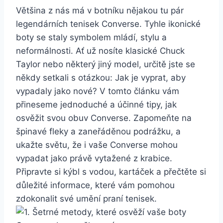
Většina z nás má v⁤ botníku nějakou tu pár
‌legendárních tenisek Converse. Tyhle ikonické
boty se ⁤staly⁢ symbolem mládí, stylu ‍a
neformálnosti. ⁤Ať ⁢už nosíte klasické⁢ Chuck
Taylor nebo některý ​jiný model, určitě‍ jste se‌
někdy setkali s otázkou: Jak je vyprat, aby
‍vypadaly jako nové?‍ V tomto ‍článku ‌vám
přineseme⁣ jednoduché ⁣a ​účinné tipy, jak
osvěžit ⁤svou obuv Converse. Zapomeňte na
špinavé fleky a​ zaneřáděnou podrážku, a
⁢ukažte světu, ​že i vaše Converse mohou
vypadat jako právě ⁢vytažené z krabice.
Připravte si kýbl s vodou, kartáček a přečtěte ‍si
důležité informace, které vám pomohou
zdokonalit ⁣své umění praní‍ tenisek.