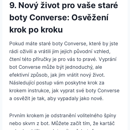
9. ‍Nový život pro vaše‌ staré
boty Converse: Osvěžení‍
krok po kroku
Pokud⁢ máte staré boty ⁤Converse,‍ které by jste
rádi oživili a vrátili jim‍ jejich původní vzhled,
čtení této příručky je pro vás ⁢to ‌pravé. Vyprání​
bot Converse může být jednoduchý, ale
efektivní⁤ způsob, ⁢jak ⁢jim ⁣vrátit nový⁢ život.
Následující postup vám poskytne krok za
krokem instrukce, jak vyprat ⁢své boty​ Converse
a osvěžit⁢ je tak, aby vypadaly jako ⁣nové.
Prvním krokem je odstranění ‌volitelného špíny
nebo skvrn​ z ‌bot. ⁣Můžete ​začít tím, ‍že ⁤kartáč