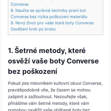
Converse
8. Naučte se správné techniky ​praní bot
Converse bez rizika poškození materiálu
9. ‍Nový život pro vaše‌ staré boty Converse:
Osvěžení‍ krok po kroku
1. Šetrné⁣ metody, které
osvěží vaše ⁢boty Converse⁢
bez ⁣poškození
Pokud jste ‌milovníkem kultovní obuvi Converse,
pravděpodobně víte, že ⁢časem se ​mohou
zašpinit a zažloutnout. Nezoufejte však,
přinášíme ​vám šetrné metody, které vám
pomohou osvěžit vaše oblíbené boty​ bez