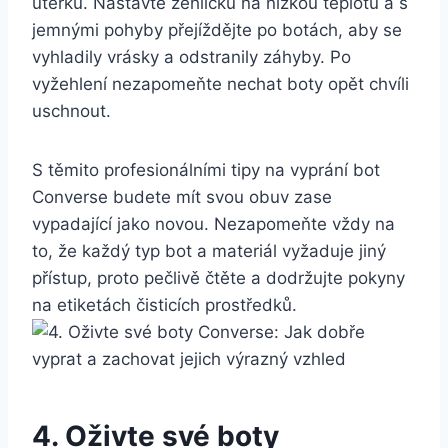
utěrku. Nastavte žehličku ‌na nízkou teplotu a s​
jemnými pohyby‌ přejíždějte ​po botách, aby se
vyhladily vrásky a odstranily záhyby.⁢ Po
vyžehlení nezapomeňte nechat boty opět chvíli
uschnout.
S těmito profesionálními tipy na vyprání⁣ bot
Converse budete⁣ mít svou obuv zase
vypadající jako novou. Nezapomeňte vždy na
to, že ‍každý typ bot a materiál vyžaduje‌ jiný
přístup, proto pečlivě‍ čtěte a ⁢dodržujte pokyny
na etiketách čisticích prostředků.
4. Oživte své⁢ boty