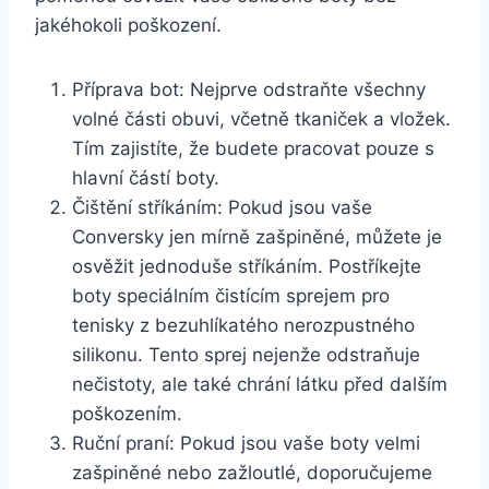
jakéhokoli poškození.
Příprava ⁢bot: Nejprve ‍odstraňte⁢ všechny
volné⁢ části obuvi, včetně tkaniček a vložek.
⁣Tím ‍zajistíte, ‌že ⁤budete pracovat ⁤pouze s
hlavní částí boty.
Čištění⁣ stříkáním:⁤ Pokud jsou vaše​
Conversky jen ​mírně​ zašpiněné, můžete je ​
osvěžit jednoduše ‍stříkáním. Postříkejte
boty ​speciálním ⁢čistícím sprejem pro
‍tenisky z​ bezuhlíkatého nerozpustného
silikonu. Tento ​sprej nejenže odstraňuje
nečistoty, ale‌ také chrání látku před dalším
poškozením.
Ruční praní: Pokud ‌jsou vaše boty velmi
zašpiněné⁤ nebo zažloutlé, doporučujeme