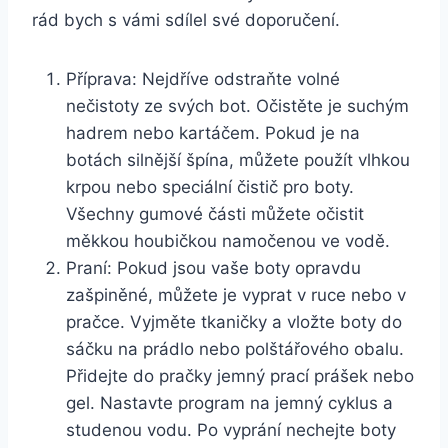
rád bych s vámi‌ sdílel ‍své doporučení.
Příprava:​ Nejdříve odstraňte volné
nečistoty ze svých bot. Očistěte ⁤je suchým
⁢hadrem nebo kartáčem. ​Pokud je na
botách ⁣silnější špína, ⁢můžete použít vlhkou​
krpou nebo speciální čistič ‍pro boty.‍
Všechny⁣ gumové části můžete⁤ očistit​
měkkou houbičkou namočenou ve vodě.
Praní: Pokud ‍jsou vaše‍ boty opravdu
‍zašpiněné, ⁢můžete je vyprat v ruce nebo v
pračce. Vyjměte tkaničky ⁤a vložte boty do
sáčku ⁢na prádlo⁤ nebo polštářového obalu.⁤
Přidejte do pračky ⁢jemný ​prací prášek⁣ nebo
gel. Nastavte⁣ program na jemný‍ cyklus a
‌studenou vodu. Po ‍vyprání nechejte boty