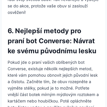
se do ⁤akce,‍ protože‌ vaše obuv si zaslouží
osvěžení!
6. Nejlepší metody‌ pro
praní bot Converse:⁢ Návrat
ke‍ svému původnímu lesku
Pokud jde o praní vašich‌ oblíbených bot‍
Converse, ‍existuje několik ⁢nejlepších metod,​
které ⁢vám pomohou obnovit ​jejich⁢ původní ⁣lesk​
a čistotu. Začněte⁢ tím, že obuv rozepněte ⁢a‌
vyjměte stélky, pokud ​je ​to možné. Potřete
vnější část‌ botek mírným​ mýdlovým roztokem ⁣a
⁢kartáčem nebo houbičkou. Poté opláchněte