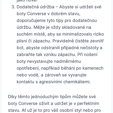
Dodatečná ⁣údržba – Abyste si udrželi své⁣
boty Converse ⁢v dobrém stavu,
doporučujeme tyto tipy⁤ pro‍ dodatečnou
údržbu. Mějte je vždy skladované na
suchém místě, aby‌ se minimalizovalo riziko
plísní či zápachu. Pravidelně ⁤čistěte zevnitř
bot, abyste odstranili případné nečistoty ‌a‌
zabraňte tak vzniku zápachu. Při nošení
⁢boty nevystavujte nadměrnému
opotřebení, například běhání po kamenech
nebo vodě, a zároveň⁢ se vyvarujte
kontaktu⁤ s agresivními chemikáliemi.
Díky těmto jednoduchým tipům můžete své⁤
boty Converse oživit a ​udržet je v perfektním
stavu. Ať už je ‍to pro váš‍ osobní styl ⁤nebo pro