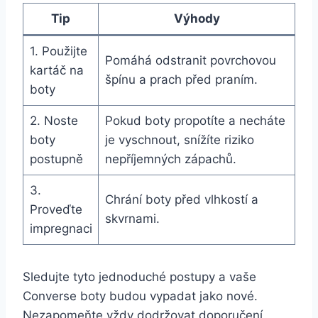
Tip
Výhody
1. Použijte
Pomáhá odstranit povrchovou ​
kartáč‍ na
špínu a ⁤prach před praním.
‍boty
2. Noste
Pokud boty propotíte a necháte
boty
je vyschnout, snížíte riziko‌
postupně
nepříjemných zápachů.
3.
Chrání boty před vlhkostí a‍
Proveďte
skvrnami.
impregnaci
Sledujte tyto jednoduché postupy a vaše
Converse boty budou‍ vypadat jako nové.
Nezapomeňte vždy‍ dodržovat ⁣doporučení ​