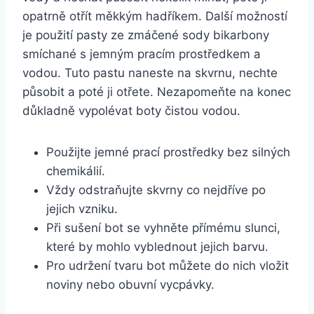
⁢opatrně otřít měkkým hadříkem.⁣ Další možností⁤
je použití‍ pasty ze ⁤zmáčené sody bikarbony
‍smíchané s jemným pracím prostředkem a
vodou. Tuto⁢ pastu naneste na skvrnu,⁣ nechte
působit a poté⁢ ji otřete. Nezapomeňte na konec
důkladně vypolévat ⁣boty čistou ​vodou.
Použijte jemné​ prací ⁣prostředky bez silných
chemikálií.
Vždy odstraňujte ⁣skvrny co nejdříve po⁣
jejich ‍vzniku.
Při sušení bot se ‍vyhněte přímému slunci, ​
které⁤ by mohlo‍ vyblednout ‍jejich‍ barvu.
Pro udržení tvaru bot můžete‌ do ⁣nich vložit‍
noviny⁤ nebo obuvní vycpávky.