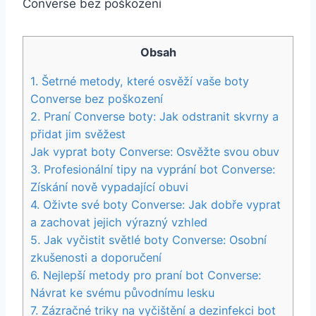
Obsah
1. Šetrné⁣ metody, které osvěží vaše ⁢boty
Converse⁢ bez ⁣poškození
2. Praní Converse boty:⁤ Jak odstranit skvrny a
přidat jim svěžest
Jak vyprat boty Converse: Osvěžte svou ⁢obuv
3. Profesionální ‌tipy na ​vyprání bot ⁣Converse:⁢
Získání⁢ nově vypadající ⁣obuvi
4. Oživte své⁢ boty Converse:‍ Jak‌ dobře vyprat
a zachovat jejich výrazný ⁢vzhled
5. Jak vyčistit světlé⁢ boty Converse: Osobní
zkušenosti‍ a⁣ doporučení
6. Nejlepší metody‌ pro praní bot Converse:⁢
Návrat ke‍ svému původnímu lesku
7. Zázračné⁤ triky⁤ na vyčištění a dezinfekci bot