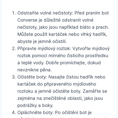
Odstraňte‍ volné nečistoty: ‍Před praním bot
Converse⁣ je důležité odstranit volné
nečistoty, jako ​jsou například bláto ⁤a prach.
⁢Můžete použít ⁢kartáček nebo vlhký hadřík,⁢
abyste je ⁣jemně​ očistili.
Připravte mýdlový⁤ roztok: Vytvořte mýdlový
roztok pomocí mírného čisticího prostředku
a teplé vody. Dobře promíchejte, ​dokud
⁢nevznikne⁤ pěna.
Očistěte ⁣boty: ‍Nasajte čistou‍ hadřík nebo
kartáček do připraveného mýdlového
roztoku​ a jemně očistěte​ boty. Zaměřte ⁢se
zejména na znečištěné oblasti, jako ‍jsou⁢
podrážky a boky.
Opláchněte boty: ‍Po ⁤očištění bot je