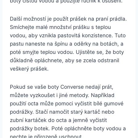
boty čistou vodou ‌a použijte ručník k osušení.
Další možností ⁤je⁢ použít ⁣prášek na praní prádla.
Smíchejte ⁣malé množství prášku s teplou
vodou, aby⁢ vznikla pastovitá⁢ konzistence. Tuto
pastu naneste⁤ na​ špínu a oděrky‍ na⁤ botách, ⁣a
⁣poté smyjte ‍teplou ‍vodou. Ujistěte‍ se, ​že boty
důkladně opláchnete, aby se zcela ​odstranil
veškerý ⁤prášek.
Pokud⁢ se ​vaše boty⁤ Converse‍ nedají ‍prát,
můžete vyzkoušet​ i jiné⁢ metody. Například⁤
použití⁢ octa může pomoci ⁣vyčistit⁤ bílé gumové ​
podrážky. Stačí ‍namočit starý kartáč nebo
zubní⁢ kartáček do ⁣octa a​ jemně vyčistit
podrážky botek. Poté opláchněte⁢ boty vodou a
nechte​ je přirozeně uschnout.