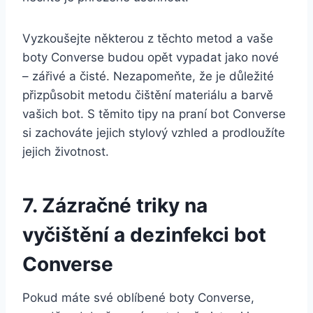
Vyzkoušejte některou z⁤ těchto metod a⁤ vaše
‍boty Converse budou opět vypadat jako ⁤nové
– ‌zářivé a čisté. ‌Nezapomeňte, že ⁣je⁣ důležité
přizpůsobit metodu⁢ čištění materiálu‌ a barvě
vašich bot. ‌S těmito tipy na‍ praní bot Converse
si ⁤zachováte jejich stylový vzhled a ‌prodloužíte
jejich životnost.
7. Zázračné⁤ triky⁤ na
vyčištění a dezinfekci bot
Converse
Pokud máte své oblíbené ⁣boty Converse,