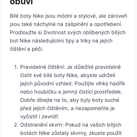
obuvi
Bílé boty Nike‌ jsou módní a stylové, ale zároveň
jsou také náchylné na zašpinění a opotřebení.
Prodloužte si životnost svých oblíbených bílých
bot ‌Nike následujícími tipy‌ a triky na jejich​
čištění a péči.
Pravidelné čištění: Je důležité pravidelně
čistit své bílé boty Nike, ‍abyste udrželi
jejich původní vzhled. Použijte vlhký hadřík
nebo houbičku a ‌jemný čistící prostředek.
Dobře dbejte na to, ‌aby byly‍ boty suché
⁤před jejich čištěním, a nezapomeňte je
vyčistit i zevnitř.
Odstranění skvrn: Pokud na vašich bílých
botách ⁣Nike zůstaly skvrny, zkuste použít