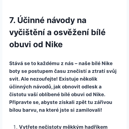
7. Účinné návody na
⁣vyčištění a osvěžení ⁤bílé
obuvi od ‌Nike
Stává se to každému z nás – ‌naše bílé Nike
boty se postupem​ času znečistí a ⁤ztratí svůj
⁤svit. Ale ⁤nezoufejte! Existuje několik
účinných návodů, jak obnovit⁢ odlesk a⁢
čistotu vaší oblíbené bílé obuvi od Nike.
⁣Připravte se, abyste ‍získali zpět tu ​zářivou‍
bílou‍ barvu, na které jste si ‍zamilovali!
Vytřete nečistoty měkkým ⁣hadříkem