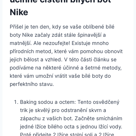
Nike
Přišel je ten den, kdy se vaše⁣ oblíbené bílé ​
boty Nike začaly zdát stále špinavější ⁣a
matnější. Ale nezoufejte! Existuje mnoho
přírodních metod, ⁢které vám ⁤pomohou ⁤obnovit
jejich bělost a vzhled. V této části článku se
podíváme na některé účinné‌ a šetrné metody,⁢
které vám umožní vrátit vaše bílé boty do
perfektního stavu.
Baking sodou a octem: ‌Tento osvědčený
trik je⁤ skvělý ⁢pro odstranění skvrn a
zápachu z vašich ‌bot. Začněte smícháním⁢
jedné lžíce ⁤bílého octa s jednou lžící ‍vody.
Poté přidejte 2 lžíce stolní soli ⁤a 2 lžíce