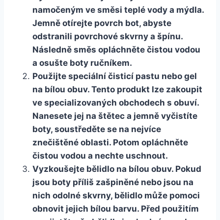
namočeným ve směsi teplé vody a mýdla.‌
Jemně otírejte povrch bot, abyste
odstranili povrchové ⁤skvrny​ a špínu.
Následně ‌směs opláchněte čistou vodou
a osušte ⁢boty ručníkem.
Použijte speciální⁢ čisticí pastu nebo gel‍
na bílou obuv. Tento produkt​ lze zakoupit⁤
ve specializovaných obchodech s obuví.
Nanesete jej na štětec a⁢ jemně vyčistíte
boty, ⁣soustředěte se na nejvíce
‍znečištěné oblasti. Potom ‌opláchněte
čistou vodou a nechte uschnout.
Vyzkoušejte ⁣bělidlo na⁤ bílou obuv. ‌Pokud
jsou boty příliš zašpiněné nebo jsou na
nich ⁣odolné skvrny, bělidlo může pomoci
obnovit‌ jejich bílou barvu. Před použitím