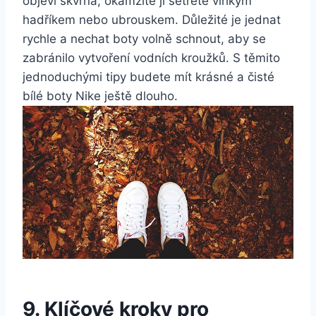
‍objeví skvrna,​ okamžitě ji setřete ‌vlhkým
hadříkem nebo ubrouskem. Důležité je jednat
rychle a nechat boty ⁢volně schnout, ⁢aby se
zabránilo vytvoření vodních kroužků. S ‍těmito
jednoduchými tipy budete mít krásné a čisté
bílé ⁣boty Nike ‍ještě dlouho.
9. Klíčové kroky⁣ pro⁤