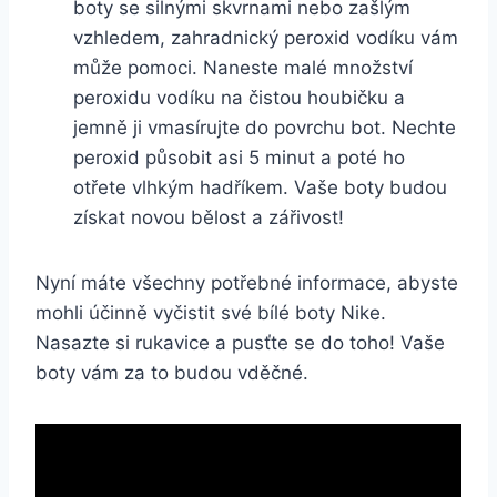
boty ⁤se silnými skvrnami nebo zašlým⁢
vzhledem, ‍zahradnický⁢ peroxid⁤ vodíku ⁤vám⁤
může‌ pomoci. Naneste ⁢malé množství
peroxidu vodíku na ‌čistou houbičku a
jemně ji vmasírujte do povrchu bot. Nechte
peroxid působit⁤ asi 5 minut a‍ poté ho
otřete vlhkým hadříkem. ‍Vaše boty budou
získat novou bělost a zářivost!
Nyní máte všechny potřebné informace, abyste
⁣mohli účinně⁤ vyčistit své bílé boty Nike.
Nasazte si rukavice‌ a pusťte se do toho! Vaše⁤
boty vám za to budou vděčné.