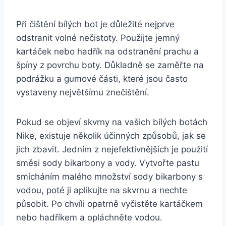
Při​ čištění‍ bílých bot ⁣je důležité nejprve
odstranit volné⁣ nečistoty. Použijte‍ jemný
kartáček nebo⁣ hadřík na odstranění prachu ⁤a‌
špíny z povrchu ‍boty. Důkladně se zaměřte na ​
podrážku a gumové části,‍ které jsou často
vystaveny největšímu znečištění.
Pokud se objeví skvrny ‍na vašich bílých botách ​
Nike, ​existuje několik účinných způsobů, jak se
jich zbavit. ⁣Jedním z nejefektivnějších je ‌použití
směsi ⁤sody⁣ bikarbony a vody. Vytvořte pastu⁤
smícháním malého množství sody bikarbony s
vodou, poté ​ji aplikujte na skvrnu a ‍nechte
působit. Po chvíli opatrně⁤ vyčistěte kartáčkem
nebo hadříkem⁣ a opláchněte vodou.