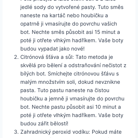
jedlé sody do vytvořené ​pasty. Tuto směs
naneste na kartáč nebo houbičku a
opatrně ji ‌vmasírujte⁣ do​ povrchu ‌vašich​
bot. Nechte směs působit asi 15 minut‌ a
poté ji otřete ⁢vlhkým hadříkem. Vaše boty
budou ⁤vypadat jako nové!
Citrónová šťáva ⁤a sůl: Tato metoda je
skvělá pro bělení a odstraňování nečistot z
bílých bot. Smíchejte citrónovou šťávu s
malým množstvím soli, dokud nevznikne
pasta. Tuto pastu naneste na čistou
houbičku ​a jemně ji vmasírujte do povrchu
bot. Nechte pastu působit asi ⁤10 minut a
poté ji otřete vlhkým hadříkem. Vaše‌ boty
budou zářit bělostí!
Zahradnický‌ peroxid vodíku: Pokud​ máte