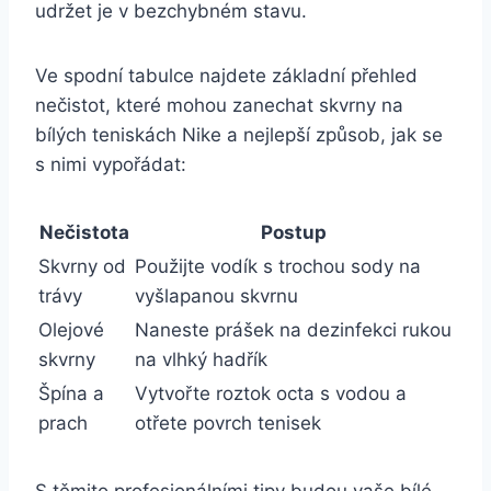
udržet ⁣je v bezchybném ‌stavu.
Ve spodní ‌tabulce⁣ najdete základní ​přehled
nečistot, ‌které mohou zanechat skvrny na
bílých ​teniskách‌ Nike a nejlepší způsob, ⁣jak⁢ se
s‍ nimi vypořádat:
Nečistota
Postup
Skvrny od
Použijte ⁢vodík ​s trochou sody na
trávy
‌vyšlapanou skvrnu
Olejové
Naneste prášek na dezinfekci rukou
skvrny
na vlhký ​hadřík
Špína a
Vytvořte​ roztok octa s​ vodou a
prach
otřete ⁤povrch⁢ tenisek
S těmito profesionálními tipy budou⁢ vaše ⁤bílé‍