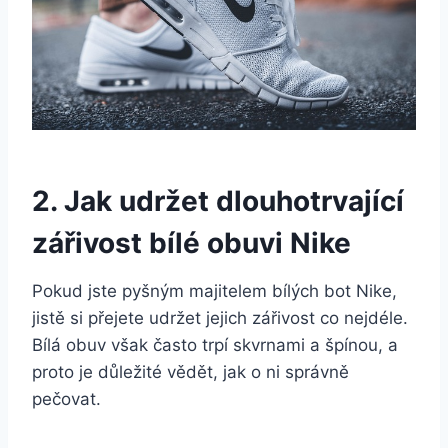
2. Jak udržet dlouhotrvající
zářivost bílé obuvi Nike
Pokud jste pyšným majitelem bílých bot ‍Nike,⁣
jistě si přejete udržet jejich zářivost co nejdéle.
Bílá obuv však často ‌trpí‍ skvrnami a špínou, a
proto je⁢ důležité⁢ vědět, jak o ni ⁢správně
pečovat.