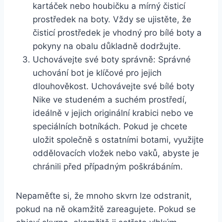
kartáček nebo ​houbičku a mírný čisticí
⁤prostředek na boty. Vždy se ujistěte,‍ že
čisticí prostředek ⁢je vhodný pro bílé boty a
pokyny na obalu důkladně dodržujte.
Uchovávejte své ⁢boty⁣ správně: Správné
uchování bot je klíčové pro​ jejich ​
dlouhověkost. Uchovávejte své⁤ bílé boty
⁤Nike ve studeném a ⁢suchém prostředí,
ideálně v jejich originální krabici⁣ nebo ve
speciálních botníkách. Pokud je chcete
uložit společně s ostatními botami, využijte
oddělovacích vložek nebo vaků,⁤ abyste je⁤
chránili před případným poškrábáním.
Nepaměťte si,⁤ že mnoho skvrn‍ lze ⁤odstranit,
‌pokud na ně okamžitě zareagujete. Pokud se