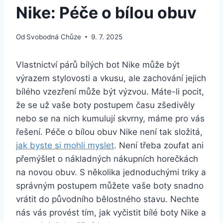
Nike: Péče o bílou obuv
Od
Svobodná Chůze
9. 7. 2025
Vlastnictví párů bílých bot ‍Nike může být
výrazem stylovosti a vkusu, ale zachování jejich
⁣bílého​ vzezření může ‍být výzvou. Máte-li pocit,
že se už vaše boty ⁤postupem času zšedivěly
⁤nebo se na nich ‍kumulují skvrny, máme pro vás
řešení. Péče⁢ o bílou obuv Nike‍ není tak složitá,
jak ‌byste si mohli ‍myslet
.‌ Není ⁣třeba zoufat ani
přemýšlet o nákladných nákupních horečkách⁣
na novou obuv. S několika jednoduchými triky​ a
⁤správným ⁤postupem můžete vaše boty snadno
vrátit do původního bělostného stavu. Nechte
⁤nás vás⁣ provést tím, jak vyčistit ‍bílé boty Nike a