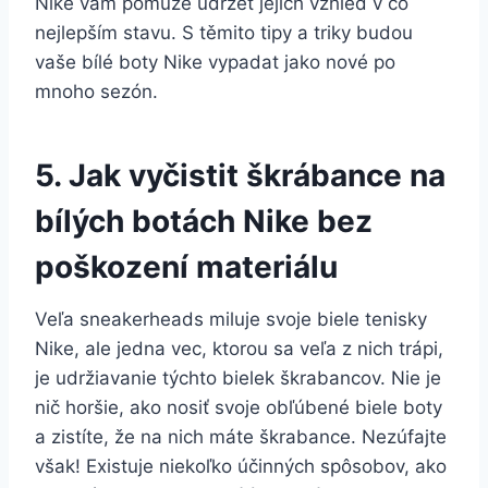
Nike ‍vám pomůže⁤ udržet jejich vzhled ​v co
nejlepším stavu.⁤ S těmito tipy a⁤ triky budou
vaše bílé boty Nike⁤ vypadat ‌jako​ nové ⁤po
mnoho sezón.
5. Jak vyčistit škrábance ​na
bílých botách ⁣Nike bez
poškození materiálu
Veľa sneakerheads miluje svoje biele ‍tenisky
Nike, ale jedna vec, ktorou sa veľa z nich⁣ trápi,
je udržiavanie týchto bielek škrabancov. Nie ‌je
nič horšie, ako nosiť svoje obľúbené biele boty
a⁢ zistíte, že ⁤na nich máte​ škrabance. Nezúfajte
však! Existuje niekoľko účinných spôsobov, ⁢ako