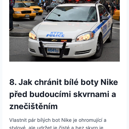
8. Jak⁢ chránit bílé boty ​Nike
‍před budoucími skvrnami a
znečištěním
Vlastnit pár bílých bot Nike ​je ohromující a
stylové, ale ⁣udržet je čisté a bez skvrn je