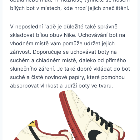
⁢bílých bot v⁤ místech, kde hrozí jejich znečištění.
V neposlední řadě je důležité také správně
skladovat bílou ​obuv Nike.‌ Uchovávání bot ⁣na
vhodném místě vám ⁣pomůže udržet jejich
zářivost. Doporučuje se ‍uchovávat boty na
suchém a chladném​ místě, daleko od přímého
slunečního záření. Je také dobré vkládat ⁢do bot
suché a čisté novinové papíry, které pomohou⁣
absorbovat vlhkost a udrží⁣ boty ve tvaru.