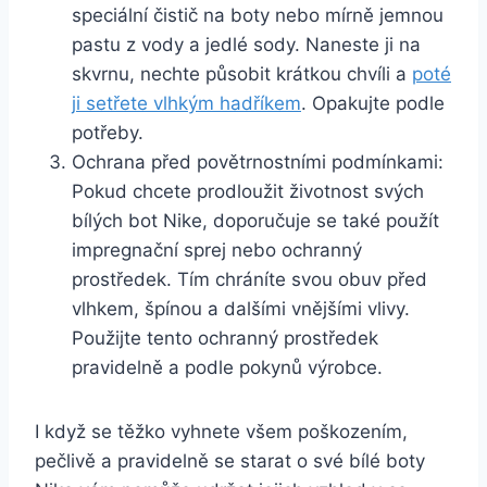
⁢speciální⁤ čistič na boty nebo mírně jemnou
pastu⁢ z vody⁢ a jedlé sody. Naneste ji na
skvrnu, nechte působit krátkou chvíli a
poté
ji setřete vlhkým hadříkem
. Opakujte‌ podle
potřeby.
Ochrana před povětrnostními podmínkami:
Pokud chcete prodloužit životnost svých
bílých bot Nike, ​doporučuje se také použít
impregnační sprej nebo ochranný⁣
prostředek. Tím chráníte svou obuv před
vlhkem, špínou a dalšími vnějšími vlivy.
Použijte tento ochranný prostředek
pravidelně a podle pokynů ‌výrobce.
I když se těžko vyhnete⁣ všem poškozením,
pečlivě a pravidelně se​ starat o své bílé ⁤boty