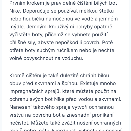
Prvním krokem⁢ je pravidelné čištění bílých bot‍
Nike. Doporučuje se používat⁢ měkkou štětku
nebo houbičku namočenou ve vodě a ‌jemném
mýdle. Jemnými⁤ krouživými pohyby ⁣opatrně
vyčistěte boty, přičemž se vyhněte použití
přílišné síly, ​abyste nepoškodili povrch.⁤ Poté
otřete boty suchým ručníkem ​nebo je‍ nechte
‌volně povyschnout na vzduchu.
Kromě čištění je také důležité chránit bílou
obuv před skvrnami a ​špínou. Existuje mnoho
⁣impregnačních sprejů, které můžete použít na
ochranu svých‍ bot Nike před vodou⁢ a‍ skvrnami.
Nanesení takového spreje vytvoří ochrannou
vrstvu na povrchu bot a znesnadní ⁣pronikání
nečistot. Můžete ​také zvážit nošení ochranných
obalů nebo ‌máte-li možnost, vyhněte se nošení