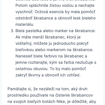
Potom opláchnite čistou ‍vodou ⁣a nechajte
vyschnúť. Octová esencia by mala pomôcť
odstrániť škrabance a obnoviť lesk bieleho
materiálu.
Biela pastelka alebo‌ marker na škrabance:
Ak‍ máte menší škrabanec, ⁤ktorý je
viditeľný,⁤ môžete ju jednoducho pokryť
bieľovkou alebo markerom⁢ na škrabance.
Nanesieť biele farbivo na⁣ škrabanec⁢ a‍
jemne roztierajte, kým sa farba nezlučuje s
ostatnou obuvou.⁢ To ⁢by malo ⁢pomôcť
zakryť škvrny‍ a obnoviť ich‌ vzhľad.
Pamätajte si, ⁢že nezáleží na tom, aký druh‍
prostriedku‍ používate na čistenie škrabancov
na svojich bieľych botách Nike, je dôležité, aby