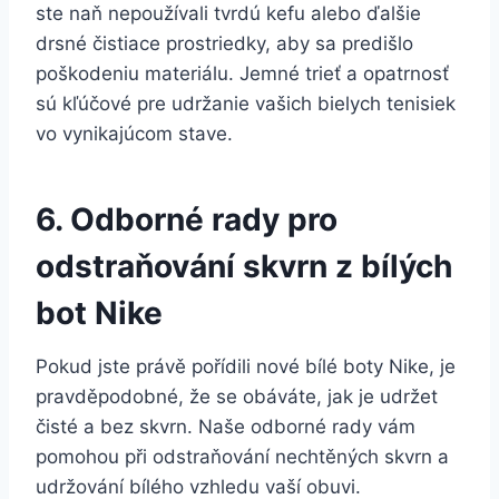
ste naň⁣ nepoužívali tvrdú kefu alebo ďalšie
drsné čistiace prostriedky, aby sa predišlo
poškodeniu materiálu. Jemné‍ trieť a opatrnosť⁣
sú ‍kľúčové pre udržanie vašich bielych⁤ tenisiek
vo vynikajúcom stave.
6. Odborné​ rady pro
odstraňování skvrn z bílých
bot Nike
Pokud jste‌ právě pořídili nové bílé boty Nike, je‍
pravděpodobné, že se obáváte,⁤ jak⁢ je udržet‌
čisté a bez​ skvrn. Naše odborné ‍rady vám
pomohou při odstraňování nechtěných skvrn a
udržování bílého vzhledu ‍vaší obuvi.