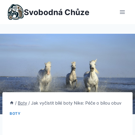
Přeskočit
Svobodná Chůze
na
obsah
/
Boty
/
Jak vyčistit bílé boty Nike: Péče o bílou obuv
BOTY