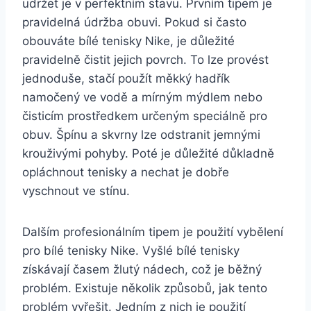
udržet ‌je⁤ v ⁣perfektním stavu. Prvním tipem je
pravidelná údržba⁤ obuvi. Pokud ⁢si často
obouváte ⁢bílé tenisky Nike, ⁣je‌ důležité
⁣pravidelně čistit⁣ jejich​ povrch.​ To lze⁢ provést
jednoduše, stačí ⁢použít měkký hadřík
namočený ve vodě a ‍mírným ‌mýdlem nebo​
čisticím prostředkem určeným speciálně pro
obuv. Špínu ⁤a skvrny lze odstranit jemnými
krouživými‌ pohyby.⁣ Poté je​ důležité důkladně
opláchnout tenisky a nechat je ⁣dobře
vyschnout ve stínu.
Dalším⁣ profesionálním tipem je použití vybělení
pro bílé ⁤tenisky Nike. Vyšlé⁢ bílé tenisky‍
získávají⁢ časem žlutý nádech, což je běžný​
problém.‌ Existuje několik způsobů, jak tento
⁤problém vyřešit. Jedním z⁣ nich je použití