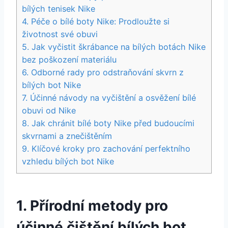
⁣bílých tenisek Nike
4. Péče o bílé boty Nike: Prodloužte si
životnost své obuvi
5. Jak vyčistit škrábance ​na bílých botách ⁣Nike
bez poškození materiálu
6. Odborné​ rady pro odstraňování skvrn z
bílých bot Nike
7. Účinné návody na ⁣vyčištění a osvěžení ⁤bílé
obuvi od ‌Nike
8. Jak⁢ chránit bílé boty ​Nike ‍před budoucími
skvrnami a znečištěním
9. Klíčové kroky⁣ pro⁤ zachování perfektního
vzhledu bílých bot Nike
1. Přírodní metody pro
účinné čištění bílých bot⁣