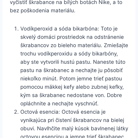
vyčistiť škrabance na bílých⁣ botách Nike, a to
bez poškodenia materiálu.
Vodíkperoxid a sóda bikarbóna: ​Toto je
skvelý domáci prostriedok na odstránenie
škrabancov zo ⁢bieleho materiálu.⁤ Zmiešajte
trochu vodíkperoxidu ​a sódy bikarbóny,​
aby ste‍ vytvorili ‌hustú pastu. Naneste túto
pastu‌ na škrabanec⁣ a nechajte ju pôsobiť
niekoľko minút. ​Potom jemne trieť pastou
pomocou mäkkej kefy alebo zubnej ⁤kefky,
kým sa škrabanec ​nedostane von. Dobre
opláchnite a ⁤nechajte vyschnúť.
Octová esencia: Octová esencia je
⁣vynikajúca pri čistení škrabancov na bielej
obuvi. Navlhčite‍ malý kúsok bavlnenej látky
octovou esenciou a jemne​ trieť⁣ škrabanec.