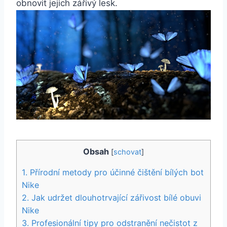
obnovit jejich​ zářivý lesk.
Obsah
[
schovat
]
1. Přírodní metody pro účinné čištění bílých bot⁣
Nike
2. Jak udržet dlouhotrvající zářivost bílé obuvi
Nike
3. Profesionální tipy pro odstranění nečistot z