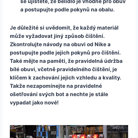
se ujistěte, že bělidlo je vhodné pro‌ obuv
a postupujte ‌podle pokynů na obalu.
Je⁣ důležité si uvědomit, že každý materiál
může vyžadovat jiný‍ způsob‌ čištění.
Zkontrolujte návody na obuvi ⁢od Nike a
postupujte ⁣podle jejich pokynů pro čištění.
Také mějte na paměti, ​že pravidelná údržba
bílé obuvi,​ včetně pravidelného čištění, je
klíčem k zachování jejich vzhledu a kvality.
Takže nezapomínejte na pravidelné
⁢ošetřování svých bot a nechte je ⁣stále
‌vypadat jako nové!