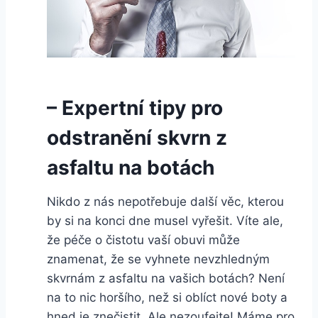
– Expertní tipy pro‍
odstranění skvrn ​z
asfaltu na botách
Nikdo z nás nepotřebuje další věc, ⁢kterou
by si⁣ na konci dne musel vyřešit. Víte ale,​
že péče‍ o čistotu vaší ‌obuvi může
⁣znamenat, že se vyhnete nevzhledným⁢
skvrnám ⁣z⁢ asfaltu⁢ na vašich​ botách? Není
na⁢ to nic⁢ horšího, než si‌ oblíct nové boty ⁤a
hned je znečistit. Ale nezoufejte! Máme pro