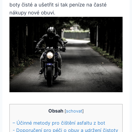
‍boty čisté a ušetřit‍ si tak⁣ peníze na časté
nákupy ​nové obuvi.
Obsah
[
schovat
]
– ‍Účinné metody⁢ pro čištění asfaltu z bot
-​ Doporučení pro péči o obuv a udržení čistoty