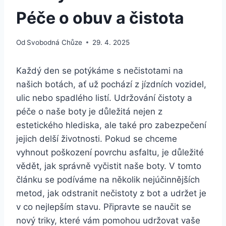
Péče o obuv a čistota
Od
Svobodná Chůze
29. 4. 2025
Každý ‍den se potýkáme‌ s nečistotami na
našich ‍botách,⁣ ať už⁤ pochází z jízdních ​vozidel,
ulic nebo ⁣spadlého ⁤listí. Udržování čistoty⁢ a
péče o naše boty ‍je ⁢důležitá nejen z
estetického hlediska, ale také pro zabezpečení
jejich delší⁤ životnosti. Pokud se chceme
⁤vyhnout poškození povrchu asfaltu,⁤ je​ důležité
vědět, jak správně⁣ vyčistit naše boty. V tomto
článku se podíváme na několik nejúčinnějších
metod, jak odstranit ⁣nečistoty z bot⁤ a⁢ udržet ​je
v​ co nejlepším stavu. Připravte se naučit se
nový triky, které vám ⁤pomohou ⁤udržovat vaše