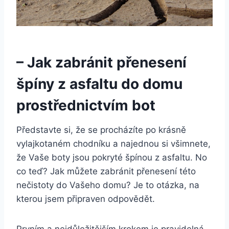
– ​Jak ​zabránit přenesení
špíny z asfaltu do domu
prostřednictvím bot
Představte si, že se⁤ procházíte‍ po krásně
vylajkotaném chodníku a‍ najednou si všimnete,
že Vaše boty jsou pokryté špínou z asfaltu.‌ No⁤
co teď?‌ Jak⁢ můžete ⁣zabránit přenesení této
nečistoty do⁤ Vašeho domu? Je to otázka, ⁢na⁢
kterou jsem připraven odpovědět.