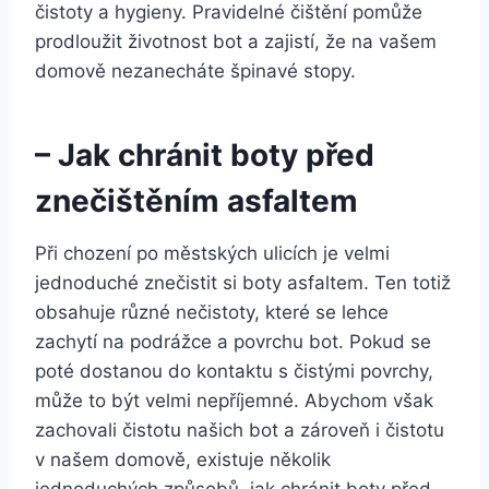
čistoty a​ hygieny. Pravidelné čištění pomůže
⁣prodloužit životnost ‌bot a zajistí, že na vašem
domově nezanecháte ⁤špinavé stopy.
– Jak ‌chránit boty před
znečištěním asfaltem
Při chození po městských⁤ ulicích je velmi
jednoduché ⁣znečistit si boty asfaltem.‍ Ten totiž
obsahuje různé ​nečistoty, které se⁤ lehce
zachytí na podrážce a povrchu ⁣bot. ‍Pokud se
poté dostanou​ do kontaktu s čistými⁤ povrchy,
může to být velmi nepříjemné. Abychom⁣ však
zachovali čistotu našich⁢ bot a zároveň i čistotu
v našem domově,‍ existuje několik