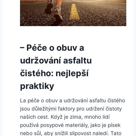
– Péče o obuv a
udržování asfaltu
‍čistého: nejlepší
praktiky
La péče o obuv a udržování​ asfaltu čistého
jsou ‍důležitými faktory‍ pro udržení čistoty
našich‌ cest. Když je zima, mnoho​ lidí
používá posypové materiály, jako⁤ je písek
nebo sůl, aby snížili slipovost naledí. Tato