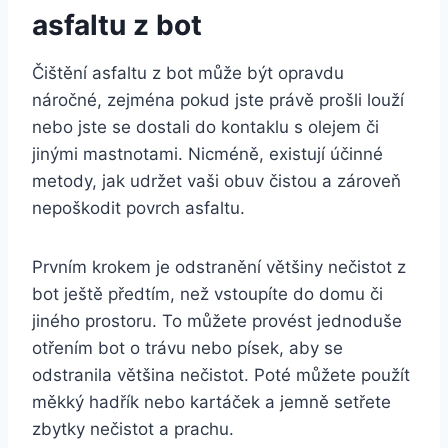
asfaltu z bot
Čištění asfaltu z ⁤bot ⁢může být opravdu⁢
náročné, ⁤zejména pokud ‌jste právě‌ prošli louží
nebo⁣ jste se dostali do ​kontaklu⁣ s olejem či
jinými mastnotami.​ Nicméně, existují účinné
metody, jak udržet vaši obuv čistou a zároveň
nepoškodit povrch asfaltu.
Prvním⁢ krokem je odstranění většiny nečistot ‌z
bot ještě předtím, než​ vstoupíte⁣ do domu či
jiného⁣ prostoru. ‌To můžete provést‍ jednoduše
otřením bot o ‌trávu nebo⁤ písek,⁤ aby se⁢
odstranila většina nečistot. Poté můžete použít
měkký hadřík nebo kartáček​ a jemně setřete
zbytky nečistot a​ prachu.