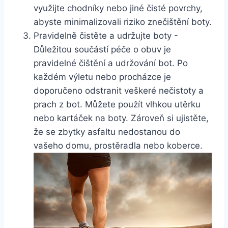
využijte​ chodníky nebo jiné čisté povrchy,
abyste⁤ minimalizovali riziko znečištění⁤ boty.
Pravidelně čistěte⁢ a udržujte boty ‌-
Důležitou součástí péče ⁣o⁢ obuv ​je
pravidelné​ čištění a ⁢udržování bot. ⁣Po ​
každém výletu⁢ nebo procházce je
doporučeno odstranit veškeré nečistoty ‌a
prach ‌z ⁣bot. Můžete použít vlhkou‌ utěrku⁤
nebo kartáček‍ na boty. Zároveň si ujistěte,
že se zbytky asfaltu⁢ nedostanou do
vašeho domu,⁢ prostěradla nebo koberce.