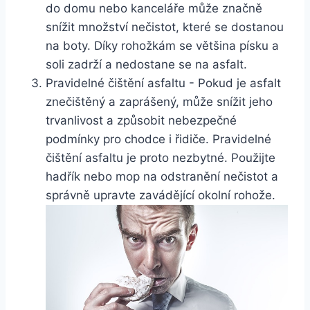
do domu nebo kanceláře ‍může značně ​
snížit‌ množství nečistot, které se ⁣dostanou
na boty.​ Díky rohožkám se ⁤většina písku a‌
soli ⁤zadrží‌ a⁢ nedostane ⁤se na asfalt.
Pravidelné čištění asfaltu ⁤- Pokud ‌je asfalt
znečištěný a zaprášený, může snížit jeho
⁢trvanlivost‌ a způsobit nebezpečné
podmínky pro chodce i řidiče.​ Pravidelné
čištění asfaltu je proto nezbytné. Použijte
hadřík ⁤nebo⁤ mop⁣ na ⁢odstranění‌ nečistot a
správně upravte zavádějící⁣ okolní​ rohože.