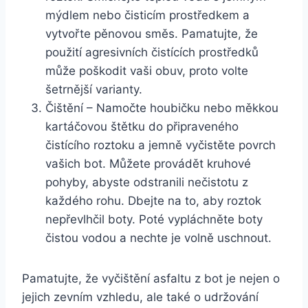
mýdlem nebo čisticím prostředkem a
vytvořte pěnovou‌ směs. Pamatujte, že
‍použití agresivních​ čistících prostředků
může⁢ poškodit ⁢vaši obuv, proto⁢ volte‌
šetrnější ‌varianty.
Čištění – Namočte houbičku nebo ⁢měkkou
kartáčovou štětku do připraveného
čistícího roztoku a jemně vyčistěte‌ povrch
vašich bot. Můžete provádět kruhové
‍pohyby, abyste odstranili nečistotu z
‍každého rohu. Dbejte na to, aby‍ roztok
nepřevlhčil⁣ boty.‍ Poté vypláchněte boty
čistou‌ vodou a nechte je‌ volně uschnout.
Pamatujte, že ‌vyčištění asfaltu z bot je nejen o
⁤jejich ‌zevním vzhledu, ale také ​o udržování