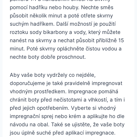
pomocí⁤ hadříku nebo houby. Nechte⁢ směs
působit několik minut a poté ‍otřete skvrny ​
suchým‍ hadříkem.⁢ Další ⁢možností je použití
roztoku ⁤sody bikarbony​ a vody, který můžete⁣
nanést‌ na⁢ skvrny a nechat ⁣působit ​přibližně 15
minut. Poté skvrny ‌opláchněte čistou vodou a‌
nechte boty dobře proschnout.
Aby vaše boty ​vydržely co nejdéle,
doporučujeme je ‌také⁤ pravidelně impregnovat
vhodným prostředkem. Impregnace⁣ pomáhá
chránit boty před ‍nečistotami a⁣ vlhkostí, ⁢a tím i
před jejich opotřebením. Vyberte ⁤si vhodný
impregnační sprej nebo ⁣krém a ​aplikujte ​ho dle
návodu na obal. Také ‌se ⁣ujistěte,⁢ že vaše​ boty
jsou⁢ úplně suché před aplikací ⁤impregnace.