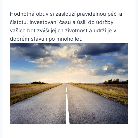
Hodnotná⁣ obuv‍ si zaslouží​ pravidelnou péči a
čistotu. Investování času a úsilí ⁤do údržby
‍vašich bot⁢ zvýší​ jejich‍ životnost a udrží je ‍v‌
dobrém stavu‌ i ‍po ‌mnoho let.