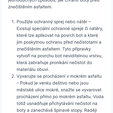
jednoduchých způsobů, jak chránit boty ⁤před
znečištěním⁣ asfaltem.
Použijte ochranný‌ sprej nebo nátěr –
⁤Existují speciální‍ ochranné spreje či nátěry,
které⁢ lze aplikovat na ​povrch ‌bot a které
jim​ poskytnou ochranu ‌před‌ nečistotami a
znečištěním asfaltem. Tyto přípravky
vytvoří na povrchu bot neviditelnou​ vrstvu,
která ‍zabraňuje pronikání nečistot do
materiálu‌ obuvi.
Vyvarujte se ⁤procházení v mokrém asfaltu
– Pokud je venku‌ deštivo ⁤nebo jsou
městské ulice mokré,⁣ snažte se vyvarovat
procházení přímo po mokrém asfaltu.‍ Voda
totiž usnadňuje přichytávání nečistot na
boty a ‌zanechává⁣ špinavé stopy.‍ Raději