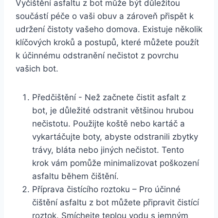
Vyčištění asfaltu z bot může být‌ důležitou
součástí péče o ⁢vaši⁣ obuv ⁣a zároveň přispět ⁢k​
udržení⁢ čistoty vašeho domova. Existuje několik​
klíčových kroků a postupů, které můžete ‍použít‌
k účinnému odstranění nečistot z povrchu
vašich bot.
Předčištění ⁢- Než ‍začnete‍ čistit asfalt z
bot, je ⁤důležité odstranit‍ většinou hrubou‍
nečistotu. ⁢Použijte⁤ koště nebo kartáč a
vykartáčujte boty, abyste odstranili zbytky
trávy, bláta nebo‌ jiných ⁣nečistot. Tento
krok ​vám pomůže ⁢minimalizovat⁣ poškození⁣
asfaltu během čištění.
Příprava⁢ čistícího ⁣roztoku – Pro účinné
čištění⁢ asfaltu z⁣ bot můžete ⁢připravit čistící ​
roztok. ‍Smíchejte teplou ⁢vodu‍ s jemným