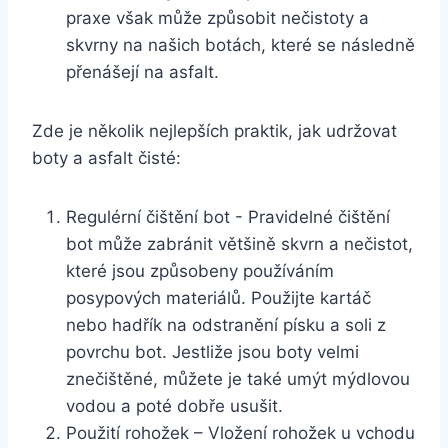
praxe ‌však může způsobit nečistoty a
skvrny na našich botách,‌ které se následně
přenášejí na asfalt.
Zde je několik nejlepších​ praktik, jak‍ udržovat
⁣boty a asfalt čisté:
Regulérní čištění bot ‌- Pravidelné čištění
bot může ‌zabránit většině skvrn ​a nečistot,
které jsou⁢ způsobeny používáním
‍posypových materiálů. Použijte kartáč
nebo hadřík na odstranění písku a‍ soli z
povrchu bot. Jestliže jsou boty⁢ velmi
znečištěné, ​můžete je také umýt mýdlovou
⁤vodou a poté ⁣dobře usušit.
Použití rohožek‌ – Vložení rohožek u⁣ vchodu