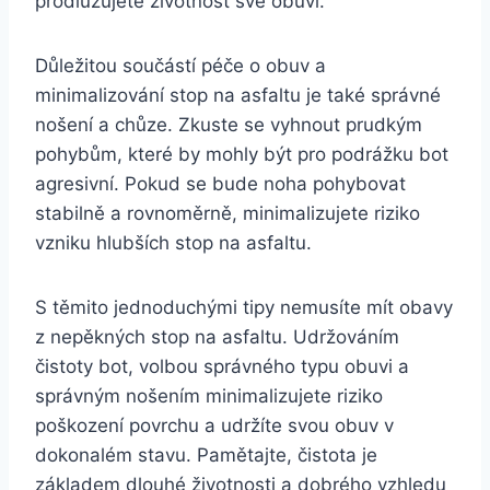
prodlužujete⁢ životnost své obuvi.
Důležitou součástí péče o obuv a
minimalizování stop na asfaltu je také ‌správné
nošení ⁤a chůze.‍ Zkuste se‌ vyhnout prudkým
pohybům, ⁣které by⁤ mohly být pro podrážku bot
agresivní. ⁤Pokud se⁣ bude‍ noha pohybovat
stabilně a ⁣rovnoměrně, ‍minimalizujete riziko
vzniku hlubších⁢ stop na⁤ asfaltu.
S těmito ‍jednoduchými tipy nemusíte ⁤mít obavy
z nepěkných​ stop na ⁤asfaltu. Udržováním
čistoty⁣ bot, ⁣volbou správného typu ⁢obuvi a
správným nošením ⁣minimalizujete⁢ riziko
poškození ‍povrchu ​a‌ udržíte svou ‌obuv⁤ v⁢
dokonalém stavu. Pamětajte, čistota je
základem dlouhé životnosti a dobrého⁣ vzhledu