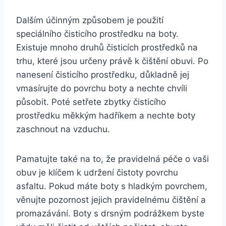
Dalším účinným způsobem je použití
speciálního čisticího ‌prostředku na boty.
⁣Existuje mnoho⁢ druhů čisticích prostředků na
trhu, které jsou ​určeny právě k‌ čištění obuvi.⁣ Po
nanesení ‌čisticího prostředku, důkladně jej
vmasírujte do povrchu boty a nechte ⁢chvíli‌
působit. Poté ​setřete zbytky ​čisticího
prostředku měkkým ‍hadříkem a nechte boty
zaschnout na vzduchu.
Pamatujte také na to, že pravidelná péče o vaši
obuv je klíčem k ⁤udržení čistoty povrchu
asfaltu. Pokud máte ⁣boty⁢ s hladkým⁣ povrchem,
věnujte pozornost jejich pravidelnému čištění a
promazávání. Boty s ​drsným⁣ podrážkem byste