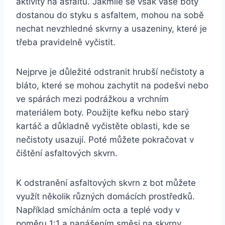
aktivity ⁢na asfaltu. Jakmile se ⁣však vaše boty
dostanou do styku s asfaltem, mohou ​na⁣ sobě⁢
nechat ‌nevzhledné skvrny a usazeniny,⁣ které je
třeba pravidelně vyčistit.
Nejprve je důležité odstranit hrubší nečistoty a
bláto, které se mohou ⁢zachytit na podešvi nebo
ve spárách mezi podrážkou a vrchním
materiálem boty. Použijte kefku nebo starý
⁢kartáč a důkladně ‍vyčistěte ​oblasti, ​kde se
nečistoty usazují. Poté můžete pokračovat ⁤v‌
čištění asfaltových skvrn.
K‍ odstranění asfaltových skvrn z bot‍ můžete
využít několik různých domácích prostředků.
Například⁣ smícháním⁤ octa a teplé vody v⁤
poměru‌ 1:1 a nanášením⁤ směsi na skvrny