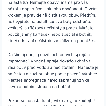
⁤na asfaltu? Nemějte obavy,‍ máme pro vás
několik doporučení, jak toho⁣ dosáhnout. Prvním
⁢krokem je⁣ pravidelně čistit svou obuv. Předtím,
než vyjdete na asfalt, ⁣ze své boty ⁤odstraňte
veškerý loužičkový nečistoty‌ a ⁣prach. ‍Můžete
použít jemný kartáček⁣ nebo speciální botník,
který odstraní nečistotu ze zálivek a podrážek.​
Dalším tipem je použití ochranných sprejů a
impregnací.‌ Vhodné spreje dokážou chránit
⁢vaši ⁤obuv ​před vodou a nečistotami. Naneste je
na čistou a suchou obuv podle pokynů​ výrobce.
Některé impregnace navíc zabraňují vzniku
skvrn a potním stopám na botách.
Pokud ‌se na asfaltu objeví skvrny,‍ nezoufejte!