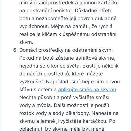
mírný ​čisticí ⁤prostředek a⁤ jemnou⁢ kartáčku
na odstranění ⁤nečistot. Důkladně ⁢otřete
botu‍ a nezapomeňte její povrch‍ důkladně
vypláchnout. Mějte na​ paměti, že rychlá
reakce je klíčem k úspěšnému odstranění
skvrn.
Domácí prostředky na ‌odstranění skvrn:
Pokud na botě zůstane asfaltová ‍skvrna,⁣
nejedná‌ se o konec‌ světa. Existuje několik
domácích prostředků, které můžete
vyzkoušet. Například, ​smíchejte⁤ citronovou
šťávu s octem a
aplikujte směs na skvrnu
.
Nechte působit a poté vyčistěte směsí
vody a mýdla.‍ Další‌ možností je použít‌
roztok vody a sody bikarbony.‌ Naneste na‍
skvrnu a jemně ji vyčistěte kartáčkou. Po
opláchnutí by skvrna měla být méně