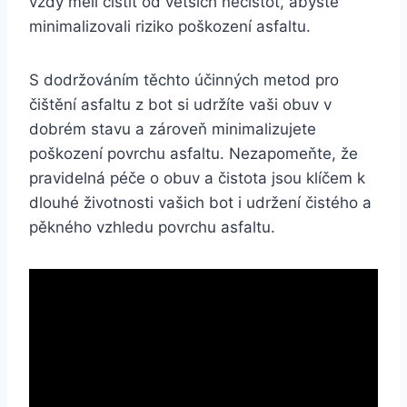
vždy měli čistit od větších ⁢nečistot, abyste
minimalizovali riziko poškození asfaltu.
S dodržováním ⁢těchto účinných metod pro
čištění ‍asfaltu​ z bot si udržíte vaši obuv v
⁣dobrém stavu a zároveň⁢ minimalizujete
poškození povrchu ​asfaltu. Nezapomeňte, že
pravidelná​ péče ⁢o obuv a čistota jsou klíčem k
dlouhé životnosti⁤ vašich bot i ⁢udržení čistého a
pěkného vzhledu povrchu ‌asfaltu.