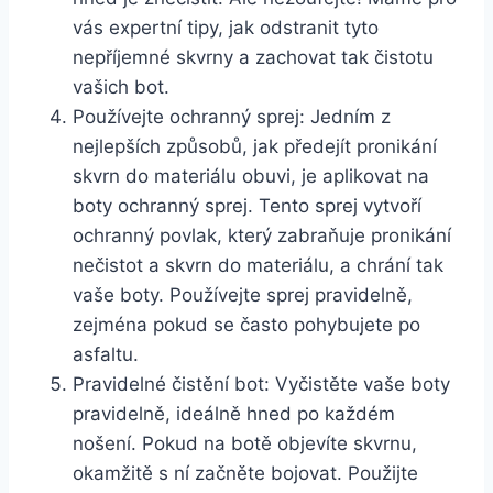
vás expertní tipy, jak odstranit tyto
nepříjemné skvrny‍ a zachovat tak čistotu⁣
vašich ⁤bot.
Používejte ‌ochranný sprej: Jedním z⁤
nejlepších ⁣způsobů, jak předejít​ pronikání‌
skvrn do ⁤materiálu obuvi, ‍je ⁢aplikovat na
boty ochranný sprej. Tento sprej vytvoří
⁢ochranný povlak,​ který⁢ zabraňuje pronikání
nečistot a ‌skvrn do materiálu, ⁣a chrání tak​
vaše‌ boty.⁣ Používejte sprej pravidelně,​
zejména pokud se často pohybujete po‍
asfaltu.
Pravidelné⁢ čistění bot:‍ Vyčistěte vaše boty
pravidelně, ​ideálně hned ‍po každém
nošení. Pokud na botě objevíte skvrnu,
okamžitě ‌s ní začněte bojovat. ‌Použijte⁣