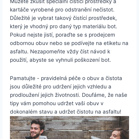
Můžete zkusit speciální čistící prostředky⁤ a
kartáče vyrobené‌ pro odstranění ‍nečistot.
Důležité⁢ je vybrat takový čistící prostředek,
⁤který ⁢je⁣ vhodný pro daný typ materiálu ⁢bot.
Pokud nejste jistí,⁢ poraďte ‍se s prodejcem
odbornou obuv ‌nebo ⁤se⁤ podívejte na etiketu na
asfaltu. Nezapomeňte vždy číst návod k
použití, ‍abyste se vyhnuli poškození bot.
Pamatujte ⁤- pravidelná péče o obuv ⁢a čistota
jsou důležité pro⁣ udržení jejich⁢ vzhledu a
prodloužení jejich ⁣životnosti. Doufáme, že naše
tipy vám pomohou ‍udržet‍ vaši⁢ obuv⁤ v
dokonalém stavu a udržet⁤ čistotu na asfaltu!