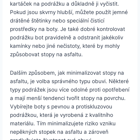
‌kartáček na ⁤podrážku a důkladně ji vyčistit.
Pokud jsou skvrny ‍hlubší, můžete použít jemné⁣
drátěné štětinky nebo speciální​ čisticí
prostředky ⁣na boty. Je také dobré ⁢kontrolovat
podrážku‌ bot pravidelně a⁤ odstranit jakékoliv
kamínky⁢ nebo jiné nečistoty,⁤ které⁤ by mohly
způsobovat stopy na asfaltu.
Dalším​ způsobem, jak minimalizovat stopy na
asfaltu,⁢ je​ volba ‌správného typu obuvi. Některé
typy ‌podrážek‍ jsou více odolné ⁤proti ⁤opotřebení
a mají ‌menší tendenci tvořit stopy na povrchu.
Vybírejte boty ​s pevnou ⁢a protiskluzovou
podrážkou, ⁣která ‍je vyrobená z kvalitního
⁣materiálu.​ Tím minimalizujete riziko vzniku ​
nepěkných stopek⁢ na asfaltu​ a zároveň