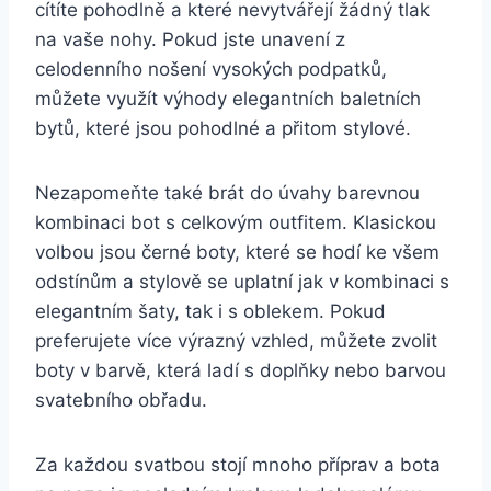
cítíte pohodlně a které nevytvářejí​ žádný tlak
na vaše nohy. Pokud jste unavení ⁢z
celodenního nošení vysokých ⁢podpatků,
můžete využít výhody ​elegantních ⁣baletních
bytů, které jsou pohodlné a přitom stylové.
Nezapomeňte také brát do úvahy barevnou
kombinaci‌ bot ⁣s celkovým outfitem. Klasickou
volbou⁤ jsou černé boty, které se hodí ke⁣ všem
odstínům a stylově ⁢se uplatní jak v kombinaci s
elegantním šaty, tak i s oblekem. Pokud
preferujete ⁣více⁢ výrazný​ vzhled, můžete zvolit
boty ​v barvě, která ‌ladí‍ s doplňky nebo barvou
svatebního obřadu.
Za ​každou svatbou‍ stojí mnoho ⁣příprav a bota⁤