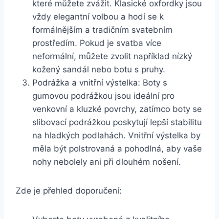
které můžete ⁣zvážit. ⁣Klasické oxfordky‌ jsou
vždy elegantní​ volbou a hodí se k
formálnějším a tradičním svatebním
prostředím. Pokud je svatba‍ více
neformální, ⁣můžete zvolit například ​nízký
⁣kožený sandál nebo botu s ⁤pruhy.
Podrážka a ​vnitřní výstelka: ⁢Boty ‌s
gumovou podrážkou jsou ideální pro
venkovní a kluzké povrchy, zatímco⁣ boty ‍se
‌slibovací podrážkou poskytují lepší ⁣stabilitu​
na hladkých podlahách. Vnitřní výstelka by
měla být polstrovaná​ a pohodlná, aby vaše
nohy nebolely ani při dlouhém nošení.
Zde‍ je přehled doporučení: