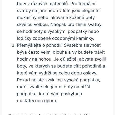
boty z různých materiálů.​ Pro formální
svatby na jaře nebo v létě jsou elegantní
mokasíny nebo lakované kožené boty
skvělou volbou. Naopak ‍pro ⁣zimní‌ svatby
se hodí boty s​ vysokými podpatky nebo
lodičky zdobené⁢ ozdobnými kamínky.
Přemýšlejte o pohodlí: Svatební slavnost
bývá⁢ často velmi dlouhá a ⁢vy budete trávit
hodiny na nohou. Je důležité, abyste zvolili
boty, ⁣ve kterých se ​budete cítit pohodlně a‍
které vám vydrží po celou ‍dobu ‍oslavy.
Pokud nejste zvyklí ⁢na vysoké podpatky,
raději zvolte elegantní ‍boty na⁣ nižší
⁢podpatku,⁢ které vám poskytnou
dostatečnou ​oporu.