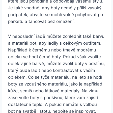
které jsou pohodlné a ⁤odpovídají vašemu stylu.
Je také ⁤vhodné,⁢ aby boty neměly příliš​ vysoký⁢
podpatek, abyste ‌se mohli volně pohybovat po
parketu ⁤a tancovat bez omezení.
V neposlední řadě můžete⁤ zohlednit také⁤ barvu
a materiál bot, aby ladily s celkovým outfitem. ​
Například k černému nebo tmavě ⁢modrému⁢
obleku se hodí černé boty.‌ Pokud ⁣však zvolíte
oblek v jiné barvě, můžete zvolit boty v odstínu,
který bude ladit nebo kontrastovat s vaším
oblekem. Co ⁢se týče materiálu, ‌na léto se ​hodí
boty ze vzdušného materiálu, jako je ⁤například⁣
kůže, semiš‍ nebo látkové ‍materiály. Na zimu
zase volte boty⁣ s podšívou, které vám zajistí
‍dostatečné teplo. A pokud nemáte‌ s ​volbou‍
bot na svatbě jistotu, nebojte se inspirovat.