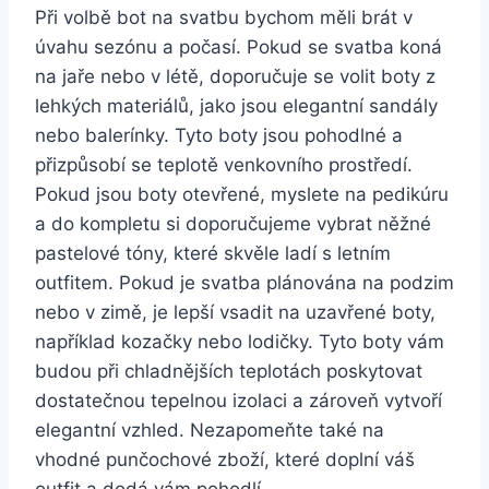
Při volbě bot na svatbu bychom měli brát v
úvahu sezónu a počasí. Pokud se svatba koná​
na jaře nebo v létě, doporučuje se‍ volit boty z⁣
lehkých⁣ materiálů, jako jsou elegantní ⁣sandály
nebo ‍balerínky. Tyto boty jsou pohodlné a
přizpůsobí se teplotě venkovního prostředí.
Pokud jsou boty otevřené, myslete⁤ na pedikúru
a ⁣do kompletu⁢ si doporučujeme‌ vybrat ⁤něžné
pastelové tóny, které skvěle ladí s letním
outfitem. Pokud je svatba plánována na⁤ podzim
⁣nebo v zimě, je‌ lepší⁤ vsadit na uzavřené boty,
například kozačky nebo‌ lodičky.​ Tyto boty vám
budou při chladnějších teplotách poskytovat
dostatečnou tepelnou izolaci a zároveň ​vytvoří
elegantní ​vzhled. Nezapomeňte také na
vhodné punčochové zboží, které doplní váš‍