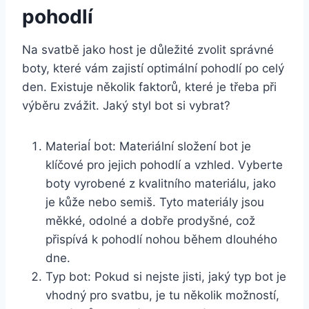
pohodlí
Na svatbě jako host je důležité ‌zvolit správné
boty, které vám⁤ zajistí⁤ optimální pohodlí po celý
den. Existuje několik faktorů, které je ‍třeba při ​
výběru zvážit. Jaký styl bot si vybrat?
Materiaĺ bot: Materiální složení bot je
klíčové pro jejich pohodlí a vzhled. Vyberte
boty vyrobené z kvalitního materiálu, jako
je‌ kůže ‍nebo‌ semiš. Tyto materiály⁣ jsou
měkké, odolné a dobře prodyšné, což
přispívá k pohodlí nohou ⁤během dlouhého
dne.
Typ bot: Pokud si nejste jisti, jaký​ typ bot je
vhodný⁢ pro svatbu, je tu několik možností,