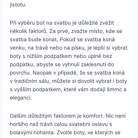
jistotu.
Při výběru bot na svatbu je důležité zvážit
několik faktorů. Za prvé, ⁢zvažte místo, kde se
svatba bude konat. Pokud se svatba koná⁣
venku, na trávě nebo na písku, je lepší ⁢si vybrat
boty ‍s nižším ‌podpatkem nebo úplně bez
⁤podpatku, abyste se vyhnuli zaklesnutí‌ do
povrchu. Naopak ‌v případě,‍ že se svatba koná
v tradičním sálu, můžete si dovolit​ vybrat i⁣ boty
s vyšším podpatkem, které vám dodají šmrnc a
eleganci.
Dalším důležitým faktorem je ​komfort. Nic není
horšího než trávit celou svatební⁣ oslavu s
bolavými nohama. Zvolte boty, ve kterých‌ se