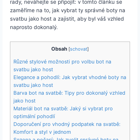
rady, neváhejte se připojit: v tomto ‍článku se
zaměříme na to, jak vybrat ty správné boty na
svatbu jako host a zajistit, aby byl váš vzhled
naprosto dokonalý.
Obsah
[
schovat
]
Různé stylové možnosti pro volbu bot na
svatbu jako host
Elegance a pohodlí:​ Jak vybrat vhodné boty na
svatbu jako ⁣host
Barva⁣ bot na‍ svatbě: Tipy ‍pro dokonalý vzhled
jako host
Materiál bot na ⁣svatbě: Jaký‌ si ‍vybrat ​pro
optimální pohodlí
Doporučení pro vhodný podpatek na svatbě:
‌Komfort a styl v jednom
Sezona a počasí: Jak zvolit správné boty ⁣na