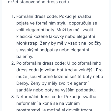
držet stanoveného ⁢dress codu.
Formální dress ‍code: Pokud je svatba‌
pojata ve ‌formálním stylu, doporučuje se
volit elegantní boty. Muži by měli zvolit
klasické kožené lakovky nebo elegantní
Monkstrap. Ženy⁤ by měly vsadit na lodičky
s vysokými podpatky nebo elegantní
baleríny.
Poloformální dress code: U poloformálního
dress codu ​je volba⁤ bot trochu volnější. Pro​
muže jsou vhodné kožené sešité boty nebo
Derby. Ženy by​ měly ⁢zvolit elegantní
sandály nebo ⁤boty na⁤ vyšším podpatku.
Neformální dress code: Pokud je svatba​
neformální a koná​ se ‍na‍ volném
prostranství, je​ možné si dovolit trochu⁤