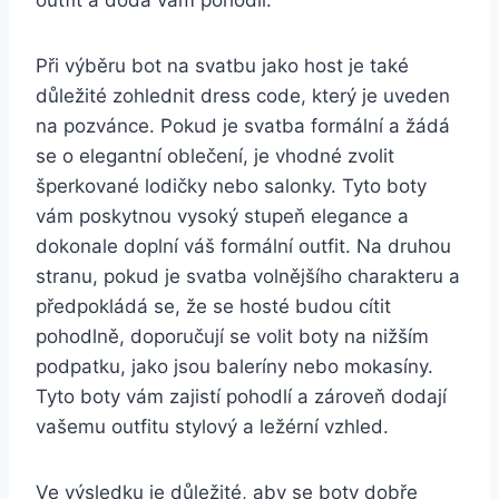
outfit‌ a​ dodá vám pohodlí.
Při výběru bot na svatbu⁤ jako host je také
důležité ⁣zohlednit dress ​code, ⁤který je uveden
na pozvánce. Pokud je svatba formální a žádá
se o elegantní ​oblečení, je vhodné zvolit
šperkované lodičky nebo salonky. Tyto⁣ boty
vám poskytnou⁤ vysoký ⁣stupeň elegance a
dokonale doplní ⁣váš ⁤formální outfit. Na druhou
stranu, pokud‌ je svatba volnějšího charakteru a
předpokládá ⁤se, že se hosté budou cítit
pohodlně, ‍doporučují se​ volit‌ boty na ⁣nižším
podpatku, jako jsou‌ baleríny nebo mokasíny.
Tyto boty vám zajistí pohodlí a zároveň⁢ dodají
vašemu outfitu​ stylový ⁢a ležérní vzhled.
Ve výsledku je důležité, aby⁤ se boty dobře