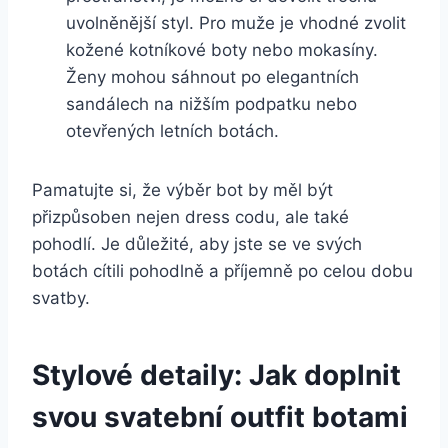
uvolněnější styl. ⁣Pro muže⁤ je vhodné zvolit
kožené kotníkové boty nebo mokasíny.
Ženy‌ mohou sáhnout po elegantních
sandálech na ‌nižším podpatku nebo
‍otevřených letních botách.
Pamatujte si, že výběr bot ‍by měl ‍být
přizpůsoben ⁢nejen ‍dress ⁤codu, ale také
pohodlí. Je důležité, aby jste se ve​ svých
botách cítili pohodlně a příjemně po celou dobu
svatby.
Stylové detaily: Jak ​doplnit
svou svatební outfit botami