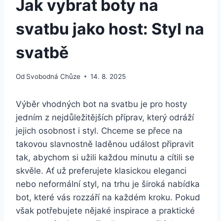
Jak vybrat boty na
svatbu jako host: Styl na
svatbě
Od
Svobodná Chůze
14. 8. 2025
Výběr​ vhodných bot na svatbu je pro‍ hosty
jedním z ⁣nejdůležitějších příprav, ​který odráží
jejich osobnost i styl. Chceme se⁢ přece na
takovou⁣ slavnostně laděnou událost připravit
tak, abychom ‌si užili každou minutu a cítili se
skvěle. Ať už preferujete klasickou eleganci
nebo neformální styl, na trhu ‌je široká nabídka
bot, které vás ⁢rozzáří na ‍každém kroku. Pokud
však potřebujete‌ nějaké inspirace a praktické‍