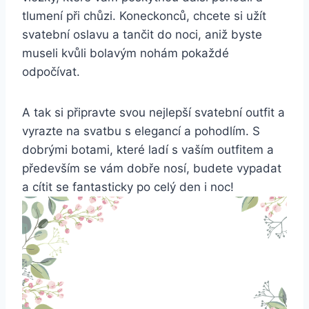
tlumení při chůzi. ⁤Koneckonců, chcete si užít
svatební oslavu a⁤ tančit‍ do noci, aniž byste
museli kvůli bolavým nohám pokaždé ​
odpočívat.
A tak si ​připravte svou ‌nejlepší ⁤svatební outfit a
vyrazte na svatbu⁤ s elegancí a pohodlím. S
dobrými ​botami, které ladí s vaším outfitem a
především se ​vám⁢ dobře nosí, budete ​vypadat⁣
a cítit se fantasticky po celý den i noc!