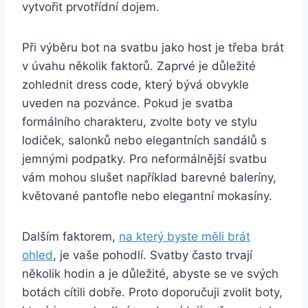
vytvořit prvotřídní dojem.
Při výběru bot na svatbu jako host je třeba brát
v úvahu několik‍ faktorů. Zaprvé ⁣je důležité
zohlednit dress code, který‌ bývá obvykle
uveden na pozvánce. Pokud ‌je ​svatba
formálního charakteru, zvolte boty ve stylu⁤
lodiček,⁣ salonků nebo elegantních sandálů s
jemnými podpatky. Pro ‌neformálnější⁢ svatbu⁤
vám‍ mohou ⁣slušet například barevné baleríny,
květované pantofle nebo elegantní mokasíny.
Dalším faktorem,
na který byste⁢ měli brát
ohled
, je vaše pohodlí. Svatby⁢ často trvají
několik hodin a je důležité, abyste se ve svých
botách ‍cítili ‌dobře. Proto ‌doporučuji ‍zvolit ⁢boty,