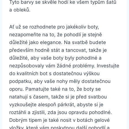
Tyto barvy se skvěle hodí ke všem typům šatů⁢
a obleků.
Ať už se rozhodnete‌ pro jakékoliv boty,
nezapomeňte​ na to,⁤ že pohodlí je⁤ stejně
důležité jako elegance. Na svatbě budete
především ⁢hodně ‌stát a ⁤tancovat, takže je
důležité, aby vaše boty⁣ byly pohodlné a
nezpůsobovaly​ vám žádné problémy. ‌Investujte
do kvalitních bot s ⁤dostatečnou výškou
podpatku, aby vaše ⁤nohy měly⁤ dostatečnou
oporu. Pamatujte také na ‍to, že boty‌ se
⁤natahují ⁣s časem, takže si je před svatbou
vyzkoušejte alespoň párkrát, ⁣abyste⁢ si je
roztáhli a ​zjistili, zda jsou opravdu pohodlné.
Dobrým tipem je také nosit v⁤ botách gelové
⁤vložky, které vám poskytnou další pohodlí a