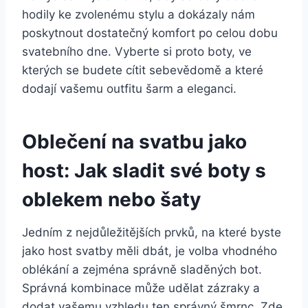
hodily ke‌ zvolenému stylu a dokázaly ⁢nám
poskytnout dostatečný komfort po celou⁣ dobu
svatebního dne.​ Vyberte si proto boty, ve
kterých⁢ se budete cítit sebevědomě a které
dodají vašemu outfitu šarm a eleganci.
Oblečení ⁣na svatbu jako
host:​ Jak ⁢sladit‌ své boty s
oblekem nebo šaty
Jedním z nejdůležitějších prvků, na které‍ byste
jako host svatby ⁢měli dbát, je volba vhodného
‌oblékání a ⁣zejména správně ⁢sladěných⁣ bot.
Správná kombinace může⁤ udělat zázraky a
dodat vašemu ‍vzhledu ten správný šmrnc.​ Zde