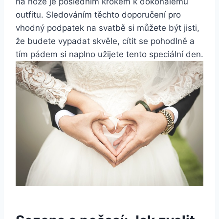
na ​noze je posledním krokem k dokonalému
outfitu. Sledováním těchto doporučení pro
vhodný‍ podpatek na svatbě si⁢ můžete být ⁤jisti,
‌že budete vypadat skvěle, ⁢cítit se pohodlně a
tím pádem si naplno užijete tento speciální‍ den.