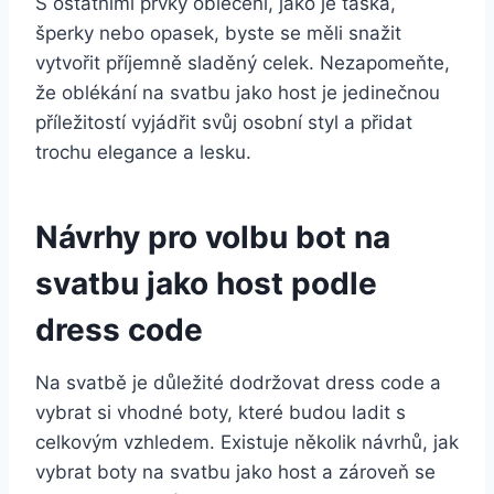
S ostatními prvky oblečení, jako je taška, ​
šperky nebo opasek, byste se měli⁢ snažit
vytvořit příjemně ⁤sladěný celek. Nezapomeňte,
že oblékání na svatbu jako host je jedinečnou
příležitostí vyjádřit svůj osobní‌ styl a přidat
trochu elegance ‍a lesku.
Návrhy pro volbu bot na
svatbu⁢ jako⁣ host podle
dress code
Na svatbě je důležité dodržovat ⁢dress code ⁣a⁢
vybrat si vhodné ⁤boty, ⁤které⁤ budou ladit s
celkovým vzhledem. Existuje několik návrhů,‍ jak
vybrat boty na svatbu jako ⁣host a zároveň se