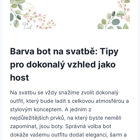
Barva⁣ bot na‍ svatbě: Tipy
‍pro dokonalý vzhled jako
host
Na svatbu se‍ vždy snažíme‍ zvolit dokonalý
outfit, který bude ladit s ​celkovou atmosférou a
⁣stylovým konceptem. A jedním z
nejdůležitějších prvků, na ​který byste⁤ neměli
zapomínat, jsou⁢ boty. Správná volba bot
‌dokáže vašemu outfitu dodat ‍eleganci, ⁤šarm a