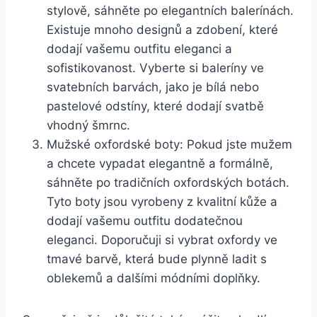
stylově, sáhněte po ⁢elegantních balerínách.
Existuje mnoho designů a zdobení, které
dodají‍ vašemu outfitu eleganci a
sofistikovanost. Vyberte si baleríny ve
svatebních⁢ barvách, jako je bílá nebo
⁣pastelové odstíny, které dodají svatbě
vhodný ‍šmrnc.
Mužské oxfordské boty: Pokud jste mužem
a chcete‌ vypadat elegantně a formálně,
sáhněte po tradičních oxfordských⁢ botách.
‌Tyto boty jsou⁢ vyrobeny z kvalitní ​kůže a
dodají vašemu‌ outfitu dodatečnou
eleganci. Doporučuji si vybrat oxfordy ve
tmavé barvě, která bude plynně ladit s⁢
oblekemů a dalšími módními‌ doplňky.