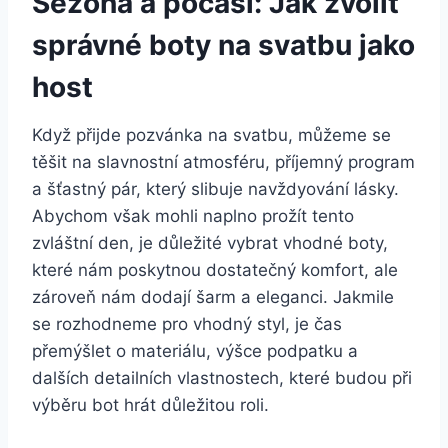
Sezona a počasí: Jak zvolit
správné boty ⁣na svatbu jako‌
host
Když ⁣přijde pozvánka na svatbu, můžeme se
těšit na slavnostní atmosféru, příjemný program
a šťastný pár,​ který slibuje navždyování lásky.
Abychom však mohli naplno prožít tento
zvláštní den, je důležité vybrat vhodné boty,
které nám‌ poskytnou dostatečný komfort, ale
zároveň nám dodají šarm ⁣a eleganci. Jakmile
se rozhodneme pro vhodný styl, je čas‌
přemýšlet o ⁢materiálu, výšce podpatku ⁤a
dalších detailních vlastnostech, které budou ⁢při
výběru‍ bot hrát důležitou roli.