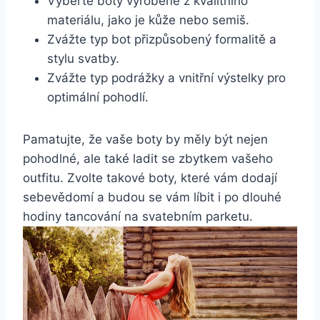
Vyberte boty vyrobené⁤ z ‌kvalitního
⁤materiálu, jako je kůže⁢ nebo semiš.
Zvážte ⁢typ bot přizpůsobený formalitě a
stylu svatby.
Zvážte typ podrážky ​a vnitřní výstelky pro
optimální pohodlí.
Pamatujte, že vaše boty by měly být nejen
pohodlné, ale také ladit se zbytkem⁤ vašeho
outfitu. Zvolte takové boty, které vám ⁣dodají‍
sebevědomí a budou se vám líbit i po dlouhé⁤
hodiny tancování na‍ svatebním parketu.