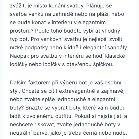
zvážit, je místo ⁤konání​ svatby. Plánuje se
svatba venku na zahradě nebo na pláži, nebo
se bude konat v interiéru‌ v elegantním
prostoru? Podle toho ⁤budete ⁤vybírat vhodný
typ bot. Pro ⁢venkovní svatbu je nejlepší zvolit
nízké podpatky nebo ‌klidně i elegantní sandály.
Naopak pro svatbu v⁣ interiéru se hodí klasické
lodičky nebo​ lodičky s otevřenou špičkou.
Dalším faktorem při výběru⁢ bot je váš osobní
styl. Chcete se⁣ cítit extravagantně ⁢a⁣ zajímavě,
nebo ​zvolíte spíše ​jednoduché a⁤ elegantní
boty? Snažte se⁢ vybrat boty, které vám budou‍
ladit k zvolenému‍ outfitu. Pokud ‌si nejste jisti a
nechcete riskovat, zvolte jednoduché ⁣boty v
neutrální barvě, jako je třeba černá nebo⁢ nude.