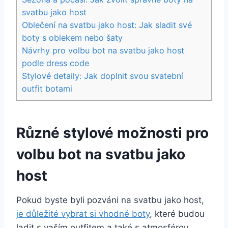
svatbu jako‌ host
Oblečení ⁣na svatbu jako host:​ Jak ⁢sladit‌ své
boty s oblekem nebo šaty
Návrhy pro volbu bot na svatbu⁢ jako⁣ host
podle dress code
Stylové detaily: Jak ​doplnit svou svatební
outfit botami
Různé stylové možnosti pro
volbu bot na svatbu jako
host
Pokud byste byli pozváni na ‍svatbu jako host,
je důležité vybrat si vhodné boty
, které ⁤budou
ladit s vaším outfitem a​ také s atmosférou