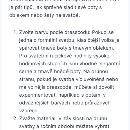
je pár⁣ tipů, jak správně sladit své boty s
oblekem nebo šaty⁢ na‍ svatbě.
Zvolte barvu podle dresscodu: Pokud se
jedná o‍ formální svatbu, klasičtější volba je
spárovat tmavé ⁣boty s tmavým ⁣oblekem.
Pro svatební ručičkové hodinky vysoko⁤
hodinových stupních jsou vhodné elegantní
černé a tmavě hnědé ‍boty. Na druhou‍
stranu, pokud je svatba víc⁤ uvolněná nebo
má volnější⁢ dresscode, můžete si dovolit
experimentovat, například s ‌botami ⁤v
⁣odvážnějších barvách nebo průrazných
vzorech.
Zvažte materiál: V závislosti na‍ druhu
svatby a ročním období⁤ můžete ⁢vybrat