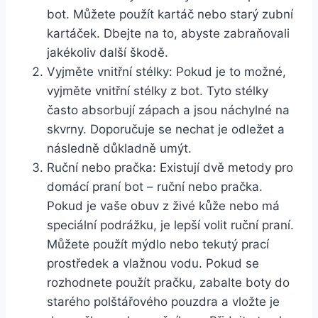
bot. Můžete⁣ použít kartáč nebo starý zubní
kartáček. Dbejte na⁢ to, abyste zabraňovali
jakékoliv‍ další ⁣škodě.
Vyjměte vnitřní stélky: Pokud je to možné,
vyjměte ​vnitřní stélky z bot. Tyto stélky
často absorbují zápach a jsou náchylné na
⁢skvrny. Doporučuje se ⁣nechat ‍je odležet a
následně důkladně umýt.
Ruční nebo‍ pračka: Existují ⁢dvě metody pro
‍domácí praní bot – ⁢ruční​ nebo ⁤pračka.‍
Pokud je vaše obuv z živé kůže nebo má
⁤speciální podrážku, ‍je lepší volit ruční praní.
Můžete ‍použít mýdlo nebo​ tekutý⁢ prací
prostředek a vlažnou vodu.⁤ Pokud se
rozhodnete ‍použít⁤ pračku, zabalte ‌boty do
starého‍ polštářového pouzdra ⁤a vložte je