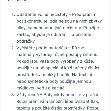
Odstraňte volné ‌nečistoty ​- Před praním
bot zkontrolujte, zda nejsou na nich‌ zbytky
hlíny, kamení nebo jiné nečistoty. Použijte
kartáč, abyste je odstranili,‍ a očistěte i
podrážky.
Vyčistěte podle materiálu – Různé
materiály⁤ vyžadují různé postupy‌ čištění.
Pokud jsou vaše boty vyrobeny z kůže,
použijte ⁢na ⁣ně speciální kůži určený čistící
prostředek a měkký hadřík. Na‍ textilní
nebo syntetické boty ⁢použijte jemnou
mýdlovou vodu a ‍kartáč.
Vždy ručně – Boty nikdy neperte v pračce.
Ruční praní vám umožní lépe⁢ ovládat tlak,
teplotu a použité čisticí prostředky. Pozor,