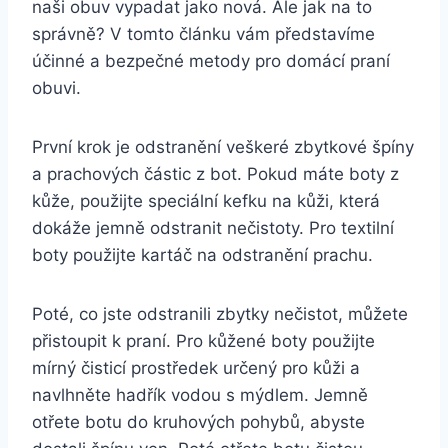
naši obuv⁢ vypadat jako nová. Ale ‌jak na to
správně? V ‌tomto článku vám představíme
účinné a bezpečné⁣ metody pro domácí praní
obuvi.
První krok je odstranění veškeré zbytkové špíny
a prachových částic z bot. Pokud ⁤máte⁢ boty z
kůže, použijte speciální kefku na kůži, která
dokáže jemně ⁣odstranit nečistoty. Pro textilní
boty ‍použijte kartáč na odstranění prachu.
Poté, co jste odstranili zbytky nečistot, ‌můžete
přistoupit k ⁤praní. ⁢Pro ​kůžené boty použijte
mírný ‌čisticí prostředek určený pro kůži​ a
navlhněte​ hadřík vodou s mýdlem. ⁤Jemně
otřete ⁤botu do⁣ kruhových pohybů, abyste