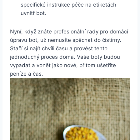
specifické instrukce péče na ‍etiketách
uvnitř bot.
Nyní,⁣ když znáte⁣ profesionální rady pro domácí
úpravu bot, ‌už nemusíte spěchat do čistírny.
Stačí​ si najít chvíli času a ⁤provést tento
jednoduchý proces doma.⁢ Vaše boty budou
vypadat a vonět jako nové, ‌přitom ⁢ušetříte
peníze a⁤ čas.