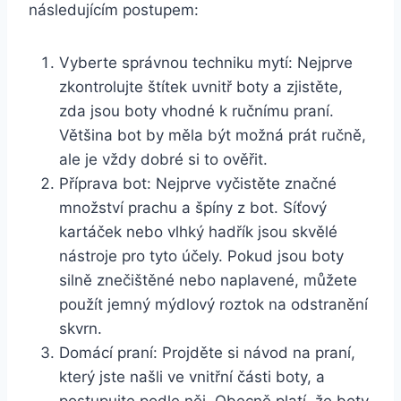
následujícím ‍postupem:
Vyberte správnou techniku⁣ mytí:‌ Nejprve
zkontrolujte štítek uvnitř boty a zjistěte,
zda jsou​ boty‌ vhodné k ručnímu praní.
Většina bot by měla být možná​ prát ručně,⁣
ale je vždy dobré si to ⁤ověřit. ‌
Příprava bot: Nejprve⁤ vyčistěte značné
množství prachu a ‌špíny z bot. Síťový⁣
kartáček nebo vlhký ⁣hadřík‌ jsou skvělé
nástroje pro tyto účely. Pokud jsou boty
silně znečištěné nebo naplavené, můžete
použít jemný mýdlový roztok ‍na odstranění
skvrn.
Domácí praní: Projděte si návod na praní,
který jste našli ve vnitřní části boty, a