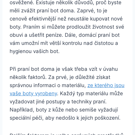
osvěžené. Existuje několik‌ důvodů, proč byste
měli zvážit praní bot doma. Zaprvé, to je
cenově efektivnější ‍než neustále kupovat⁤ nové
boty. Praním si můžete prodloužit životnost své
obuvi ⁣a ​ušetřit peníze. Dále, domácí ​praní bot
vám umožní mít větší kontrolu ⁣nad⁣ čistotou a
hygienou ‍vašich bot.
Při praní⁤ bot doma je však ⁤třeba vzít v⁤ úvahu
několik faktorů. Za⁣ prvé,⁢ je⁢ důležité získat
správnou‌ informaci o materiálu,
ze kterého jsou
vaše boty vyrobeny
. Každý typ materiálu může
vyžadovat jiné postupy a ​techniky praní.
Například, boty⁤ z kůže ‌nebo semiše ⁢vyžadují
speciální​ péči, aby nedošlo k ‌jejich ‌poškození.