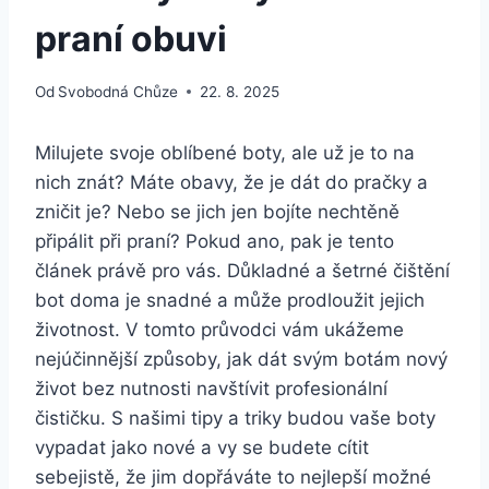
praní obuvi
Od
Svobodná Chůze
22. 8. 2025
Milujete ‌svoje oblíbené⁢ boty, ale už je to⁢ na
nich znát? Máte obavy,⁤ že je dát do ⁣pračky a
zničit je? Nebo se jich⁢ jen bojíte⁢ nechtěně
⁢připálit‍ při praní? Pokud ano, pak⁤ je tento
článek právě pro vás. Důkladné a šetrné čištění
bot doma‌ je snadné a může⁢ prodloužit jejich
životnost.⁣ V tomto průvodci vám ukážeme
nejúčinnější‍ způsoby, ‍jak⁢ dát ⁤svým botám nový
život bez nutnosti navštívit profesionální
⁢čističku. S ​našimi tipy a‍ triky budou vaše boty
vypadat jako‌ nové a vy se budete‌ cítit
sebejistě, že jim⁣ dopřáváte to nejlepší možné