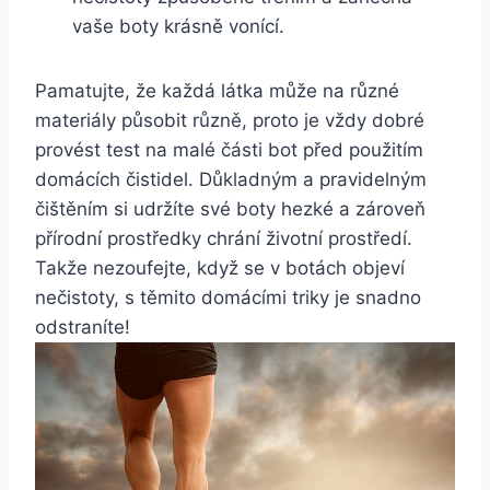
vaše boty krásně vonící.
Pamatujte, že každá látka může ⁣na různé
materiály působit různě, proto je vždy dobré ​
provést test na malé části‍ bot před použitím
domácích ⁣čistidel. Důkladným a pravidelným
čištěním si udržíte ‌své​ boty hezké a zároveň
přírodní prostředky‌ chrání ​životní prostředí.
Takže nezoufejte, když se⁢ v botách objeví
nečistoty, s těmito⁤ domácími ​triky je snadno
⁣odstraníte!