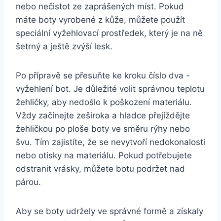
nebo nečistot⁢ ze ‌zaprášených míst. Pokud
máte⁤ boty vyrobené z kůže, můžete ⁣použít
speciální vyžehlovací prostředek, který je na ně
šetrný a⁢ ještě zvýší lesk.
Po přípravě se přesuňte ke kroku‌ číslo dva ⁣-
vyžehlení bot. Je ⁤důležité volit správnou teplotu
žehličky, aby nedošlo k poškození materiálu.
Vždy začínejte zeširoka a hladce přejíždějte
žehličkou po ploše boty ve směru rýhy ⁣nebo
švu. Tím zajistíte, že se nevytvoří nedokonalosti
nebo otisky na materiálu. Pokud potřebujete
odstranit vrásky, můžete botu‌ podržet ‌nad
párou.
Aby se boty udržely ve správné formě a získaly⁣