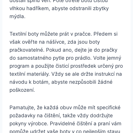
dostali špínu ven. Poté otřete botu čistou
vlhkou hadříkem, abyste odstranili zbytky
mýdla.
Textilní​ boty můžete prát v pračce. Předem ‍si⁣
však ‍ověřte na ⁣nášívce, ‌zda jsou boty
pračkovatelné. Pokud ano, dejte je do pračky
do samostatného‍ pytle pro prádlo. Volte jemný​
program a‍ použijte čisticí prostředek určený pro
textilní materiály. ⁤Vždy se⁢ ale držte instrukcí na
návodu k botám, abyste nezpůsobili žádné
poškození.
Pamatujte, že každá‍ obuv ⁣může mít⁤ specifické
⁢požadavky na čištění, takže vždy dodržujte
pokyny výrobce. Pravidelné čištění a praní vám
pomůže udržet vaše boty v co nejlepším stavu