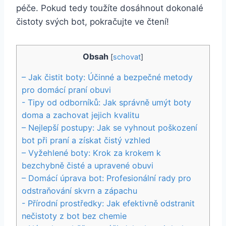
péče. Pokud tedy toužíte ‍dosáhnout dokonalé
čistoty svých bot, pokračujte ve čtení!
Obsah
[
schovat
]
– Jak čistit boty: Účinné a ⁢bezpečné metody
pro‌ domácí praní obuvi
-​ Tipy​ od⁤ odborníků: Jak správně umýt boty
doma a zachovat jejich kvalitu
– Nejlepší ⁤postupy:⁣ Jak se vyhnout poškození
bot při praní a získat ⁤čistý vzhled
– Vyžehlené ‌boty: ⁣Krok za krokem k
bezchybně čisté a upravené obuvi
– Domácí úprava bot: ​Profesionální rady pro
odstraňování skvrn a zápachu
-‍ Přírodní prostředky: Jak efektivně‍ odstranit ​
nečistoty z bot ⁤bez ⁢chemie