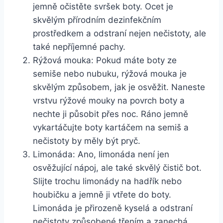
jemně očistěte svršek boty. Ocet ⁤je⁢
skvělým přírodním dezinfekčním
prostředkem a odstraní nejen nečistoty, ale
také nepříjemné pachy.
Rýžová mouka: ⁣Pokud máte boty ze⁣
semiše nebo nubuku, rýžová mouka​ je
skvělým způsobem, jak je ‌osvěžit. Naneste
vrstvu rýžové‌ mouky⁢ na povrch boty a
nechte ji⁢ působit přes noc. Ráno jemně
vykartáčujte boty kartáčem na semiš a
nečistoty⁢ by měly být pryč.
Limonáda: Ano, limonáda není⁣ jen
osvěžující nápoj, ale také skvělý čistič bot.
Slijte trochu⁣ limonády na hadřík nebo
houbičku a jemně ji vtřete do boty.
⁢Limonáda je přirozeně kyselá a odstraní
nečistoty‌ způsobené třením a zanechá