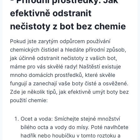
-‍ Přírodní prostředky: Jak
efektivně‍ odstranit ​
nečistoty z bot ⁤bez ⁢chemie
Pokud‍ jste zarytým odpůrcem používání
‍chemických čistidel a hledáte přírodní způsob,
jak⁤ účinně‍ odstranit nečistoty z vašich bot,
máme pro vás skvělé rady! Naštěstí existuje
mnoho domácích prostředků, které skvěle
fungují a zanechají vaše boty čisté a ⁢osvěžené.
Zde je ​několik tipů, jak efektivně umýt boty bez
použití chemie:
Ocet a voda: ⁤Smíchejte stejné množství
bílého ​octa⁢ a vody do mísy. Poté navlhčete
hadřík nebo houbičku v⁣ tomto roztoku a