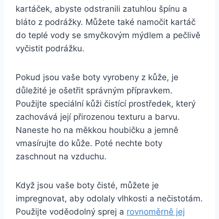
kartáček, abyste odstranili zatuhlou špínu a
⁢bláto z⁤ podrážky. Můžete také namočit‍ kartáč
do teplé vody se smyčkovým‍ mýdlem a pečlivě‍
vyčistit podrážku.
Pokud jsou vaše boty vyrobeny ⁤z kůže, ⁣je
důležité ⁣je ošetřit ​správným přípravkem.
‌Použijte speciální kůži čistící prostředek, který
zachovává její přirozenou texturu​ a barvu.
Naneste ho na‍ měkkou houbičku a jemně
vmasírujte ⁢do kůže.‍ Poté nechte⁤ boty
zaschnout‍ na vzduchu.
Když‍ jsou vaše boty čisté,​ můžete⁢ je
impregnovat, aby odolaly⁣ vlhkosti a nečistotám.
Použijte voděodolný sprej a
rovnoměrně jej