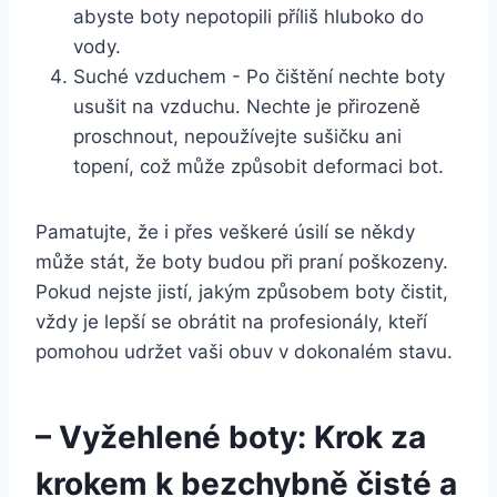
abyste boty ⁢nepotopili příliš hluboko‌ do‍
vody.
Suché vzduchem -​ Po čištění nechte boty
usušit na vzduchu. Nechte je přirozeně
proschnout, nepoužívejte sušičku ani
⁤topení, což může způsobit deformaci bot.
Pamatujte, že i přes veškeré úsilí se ⁢někdy
může stát,⁢ že boty budou při praní poškozeny.
Pokud nejste jistí, jakým způsobem boty čistit,⁤
vždy je lepší⁣ se obrátit na ⁤profesionály, kteří
pomohou udržet vaši obuv v dokonalém stavu.
– Vyžehlené ‌boty: ⁣Krok za
krokem k bezchybně čisté a