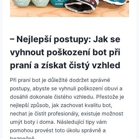
– Nejlepší ⁤postupy:⁣ Jak se
vyhnout poškození bot při
praní a získat ⁤čistý vzhled
Při⁤ praní bot je důležité dodržet správné
postupy, abyste se vyhnuli poškození obuvi a
dosáhli dokonale čistého vzhledu. Přestože je
nejlepší způsob, jak zachovat kvalitu⁤ bot,
nechat je čistit profesionály, existuje možnost
umýt boty⁣ i⁣ doma. Následující tipy vám
pomohou⁣ provést toto úkolu správně⁤ a
bezpečně.