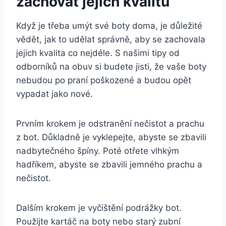
zachovat jejich kvalitu
Když je‌ třeba umýt své boty doma, ‍je důležité
vědět, jak to udělat správně, ‌aby se zachovala
jejich kvalita co nejdéle. S našimi tipy od
odborníků⁤ na obuv si budete jisti, že ⁣vaše ‌boty
nebudou⁤ po praní poškozené⁤ a budou opět
vypadat jako nové.
Prvním krokem je odstranění nečistot a prachu
z bot.‌ Důkladně je vyklepejte, abyste ⁢se zbavili
nadbytečného špíny. Poté otřete vlhkým​
hadříkem, abyste se zbavili jemného prachu a
nečistot.
Dalším krokem je vyčištění podrážky bot.
Použijte kartáč‍ na boty nebo starý ⁤zubní⁢