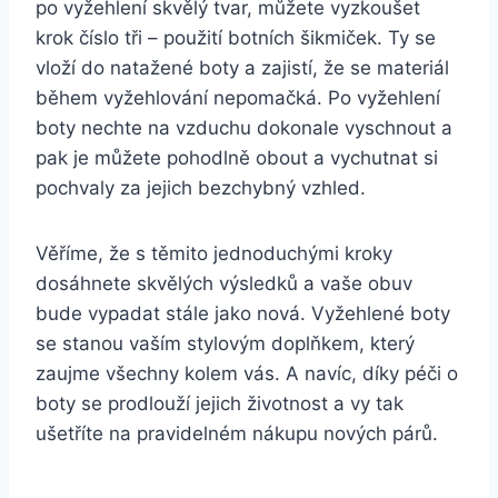
po vyžehlení skvělý tvar, můžete‍ vyzkoušet
‍krok číslo tři – použití ⁣botních šikmiček. Ty se
vloží do natažené‌ boty a zajistí, že se materiál
během vyžehlování nepomačká. Po ⁢vyžehlení
boty nechte na ⁢vzduchu ⁢dokonale vyschnout a
pak ⁣je můžete pohodlně obout a⁢ vychutnat si
pochvaly za jejich bezchybný vzhled.
Věříme, ⁢že s těmito jednoduchými kroky
dosáhnete skvělých výsledků ⁤a vaše obuv
bude‌ vypadat stále jako nová. ⁤Vyžehlené boty
se stanou ⁣vaším stylovým doplňkem, který
‌zaujme⁣ všechny kolem ‍vás. A navíc, díky péči⁤ o‌
boty se prodlouží jejich životnost a vy ‍tak
ušetříte⁤ na pravidelném ⁤nákupu nových párů.