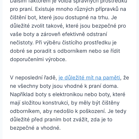
Dalším faktorem je volba správných prostředků
pro⁢ praní. Existuje mnoho různých přípravků na⁣
čištění bot, které jsou dostupné na trhu. Je
důležité⁢ zvolit takové, ‍které jsou bezpečné pro
vaše boty⁢ a zároveň efektivně odstraní
nečistoty. Při výběru ​čistícího ‌prostředku je
dobré se poradit s⁤ odborníkem nebo se​ řídit
doporučeními výrobce.
V ​neposlední řadě,
je důležité mít na paměti
, že
ne všechny boty jsou vhodné k praní doma.
Například boty s elektronikou⁣ nebo boty, ⁤které
mají složitou konstrukci, by⁤ měly být⁤ čištěny
odborníkem, aby ⁣nedošlo k⁢ poškození. Je tedy
důležité před praním bot zvážit, zda je to
bezpečné a vhodné.