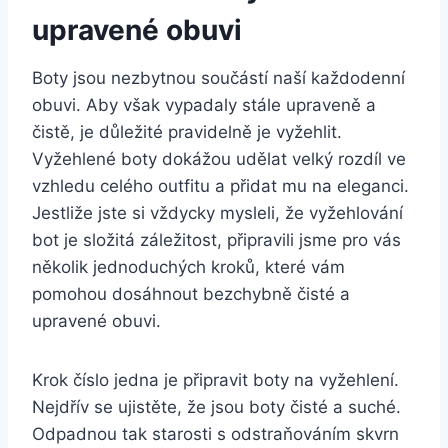
upravené obuvi
Boty jsou nezbytnou součástí naší každodenní
obuvi. Aby‍ však vypadaly stále upraveně a
čistě, je⁣ důležité pravidelně ⁤je vyžehlit.
Vyžehlené boty ⁤dokážou‌ udělat velký rozdíl ve
vzhledu celého⁤ outfitu a přidat ​mu na eleganci.​
Jestliže jste si vždycky mysleli, ​že vyžehlování⁣
bot je složitá záležitost, připravili jsme pro vás
několik jednoduchých kroků, které vám
⁢pomohou dosáhnout bezchybně čisté a
upravené⁤ obuvi.
Krok číslo jedna je připravit boty na vyžehlení.
Nejdřív se‌ ujistěte, že jsou boty čisté a suché.
Odpadnou tak starosti s ⁤odstraňováním skvrn