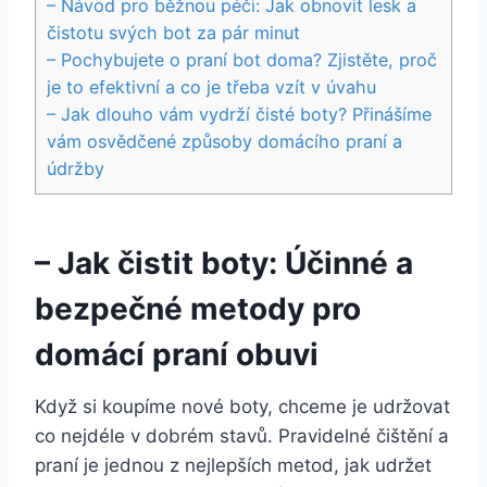
– Návod pro běžnou péči: Jak obnovit lesk⁣ a
čistotu svých bot za pár minut
– Pochybujete o praní bot ‌doma? Zjistěte, proč
je to efektivní a co je⁢ třeba vzít v úvahu
– Jak ⁢dlouho ⁣vám vydrží​ čisté⁣ boty? Přinášíme
vám osvědčené způsoby ⁢domácího praní a
údržby
– Jak čistit boty: Účinné a
⁢bezpečné metody pro‌
domácí praní obuvi
Když si koupíme ⁤nové boty, chceme je udržovat
co nejdéle v dobrém stavů. Pravidelné čištění a​
praní je jednou ⁤z nejlepších metod, jak udržet