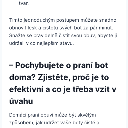
tvar.
Tímto jednoduchým postupem můžete⁢ snadno
obnovit⁣ lesk⁢ a čistotu svých bot za pár ⁢minut.​
Snažte se pravidelně čistit svou obuv, abyste ji
udrželi v co nejlepším stavu.
– Pochybujete o praní bot
‌doma? Zjistěte, proč je to
efektivní a co je⁢ třeba vzít v
úvahu
Domácí praní obuvi může ⁢být⁢ skvělým
způsobem, jak udržet⁣ vaše⁤ boty čisté a​