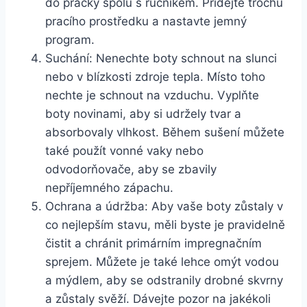
do pračky spolu s ručníkem. Přidejte trochu
pracího prostředku a nastavte jemný
program.
Suchání: Nenechte boty‍ schnout na slunci
nebo v ​blízkosti zdroje tepla. Místo toho⁤
nechte je schnout na ​vzduchu. Vyplňte
boty ‌novinami,⁣ aby si udržely tvar⁣ a
⁣absorbovaly vlhkost. Během sušení⁢ můžete
také ⁢použít vonné vaky nebo‌
odvodorňovače, aby se zbavily
nepříjemného zápachu.
Ochrana ⁣a údržba: Aby vaše boty zůstaly v
co nejlepším stavu, měli byste je pravidelně
čistit a‍ chránit primárním impregnačním
sprejem. Můžete je také lehce omýt⁢ vodou
⁣a mýdlem, aby se odstranily drobné skvrny
a zůstaly svěží. Dávejte ⁢pozor ‍na jakékoli⁢