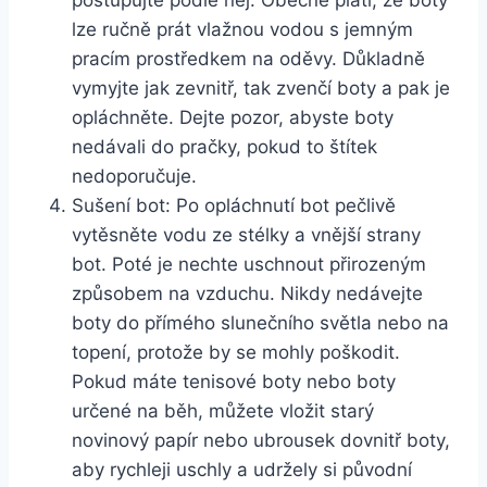
postupujte‍ podle něj. Obecně platí, že boty⁤
lze ručně prát vlažnou vodou s jemným
pracím prostředkem na oděvy. Důkladně
vymyjte jak zevnitř, tak zvenčí boty⁢ a pak je
opláchněte. Dejte pozor, abyste boty
nedávali do pračky, ​pokud to štítek⁢
nedoporučuje.
Sušení​ bot:​ Po opláchnutí bot pečlivě⁤
vytěsněte vodu⁣ ze stélky‍ a⁤ vnější⁢ strany
bot. Poté je⁤ nechte‍ uschnout⁣ přirozeným
způsobem ⁤na vzduchu. Nikdy nedávejte
boty do přímého slunečního světla​ nebo na
topení, protože by se mohly poškodit.
⁤Pokud máte tenisové boty‍ nebo ‌boty‌
určené na běh, můžete ​vložit starý
novinový papír ‍nebo ubrousek dovnitř boty,
⁢aby rychleji uschly a ⁣udržely si původní