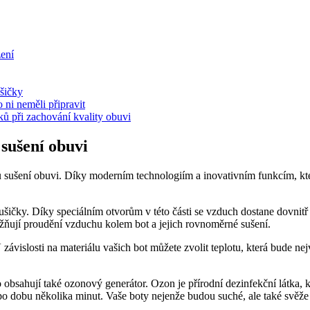
zení
ušičky
o ni neměli připravit
ků při ‌zachování kvality obuvi
 sušení obuvi
obů sušení obuvi. Díky moderním technologiím a⁣ inovativním funkcím, kte
ičky. Díky⁣ speciálním ​otvorům v této části se ⁢vzduch dostane dovnitř b
umožňují proudění vzduchu kolem bot a ​jejich rovnoměrné sušení.
 závislosti na materiálu vašich bot můžete zvolit teplotu, která bude nej
obsahují také ozonový⁣ generátor. Ozon je přírodní dezinfekční látka, k
at po dobu několika⁢ minut. ⁢Vaše boty nejenže budou suché, ale⁣ také svě