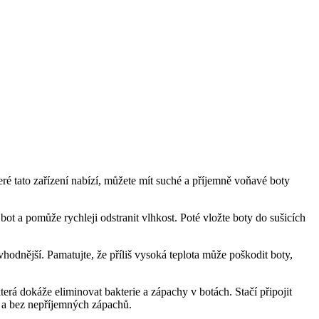
ré tato zařízení nabízí, můžete mít suché a příjemně ‍voňavé boty
ot a pomůže rychleji odstranit vlhkost. Poté vložte boty ⁣do ⁢sušicích‍
vhodnější. Pamatujte, že příliš vysoká⁢ teplota může poškodit boty,
terá dokáže eliminovat bakterie a zápachy v botách. Stačí připojit
že a bez nepříjemných zápachů.