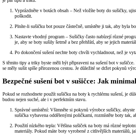
⁢je pár ⁣tipů ‍a triků:
Vyprázdněte v botách obsah – Než vložíte‌ boty do sušičky, ujist
poškodit.
Plníte-li sušičku bot pouze částečně, umístěte ji tak, aby byla 
Nastavte vhodný program – ‍Sušičky⁢ často nabízejí různé progra
je, aby se boty sušily šetrně a ⁣bez přehřátí, ​aby se jejich materi
Po dokončení ⁢sušení nechte boty chvíli vychladnout, než je v
S ⁤těmito⁢ tipy a triky byste měli⁤ být připraveni na sušení bot v sušič
se měly sušit spíše ‌přirozenou cestou. Je ‌důležité⁢ se držet pokynů výrob
Bezpečné sušení bot ⁢v ⁢sušičce: ⁤Jak minima
Pokud ⁣se rozhodnete použít⁣ sušičku na ⁢boty k rychlému sušení, je důl
budou nejen ‍suché, ale i v perfektním stavu.
Správné umístění: Všimněte si pokynů výrobce sušičky, abyste se
sušička vybavena oddělenými poličkami, ‍rozmístěte ‍boty ⁤tak, a
Použití nízkého ​tepla: Většina sušiček na boty má různé teplotní
materiály. Pokud⁣ máte ⁣boty⁤ vyrobené⁢ z citlivějších materiálů, 