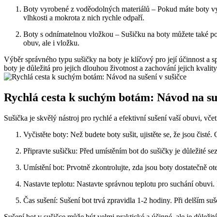
Boty vyrobené z voděodolných materiálů – Pokud máte ⁤boty vyro
vlhkosti a mokrota z nich​ rychle ​odpaří.
Boty s odnímatelnou vložkou⁤ – ⁢Sušičku na boty můžete ⁤také p
obuv,​ ale i vložku.
Výběr správného typu sušičky na boty je klíčový pro její účinnost a s
boty je důležitá ‌pro jejich dlouhou životnost ⁢a‌ zachování jejich kvality
Rychlá cesta k suchým botám: Návod na suše
Sušička je ​skvělý nástroj ⁣pro rychlé a efektivní​ sušení vaší obuvi, v
Vyčistěte boty: ⁢Než budete ⁣boty ⁣sušit, ujistěte ⁢se, že jsou čisté
Připravte sušičku: ​Před umístěním ‍bot do​ sušičky je důležité se
Umístění bot: Prvotně zkontrolujte, zda ‍jsou boty dostatečně o
Nastavte teplotu: Nastavte ⁣správnou teplotu pro suchání obuvi. 
Čas​ sušení:⁤ Sušení bot trvá zpravidla 1-2 hodiny. Při delším s
Sušení ​bot v sušičce může být velmi praktické a účinné, ale je důleži