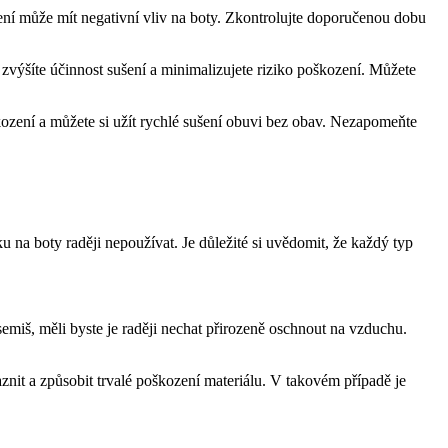
šení může‍ mít negativní vliv na‌ boty. Zkontrolujte doporučenou dobu
 ⁢zvýšíte ‍účinnost sušení a minimalizujete riziko ​poškození. Můžete
ození a můžete si užít rychlé sušení ⁢obuvi bez​ obav. Nezapomeňte
u na boty raději nepoužívat. ‍Je důležité ⁤si uvědomit, že ​každý typ⁤
emiš,⁤ měli byste je raději‍ nechat přirozeně oschnout na vzduchu.
znit a způsobit trvalé poškození‌ materiálu. V takovém případě je