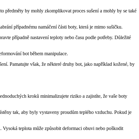
Tyto ⁤předměty‍ by mohly zkomplikovat proces sušení a mohly by se⁢ také
a zabrání případnému namáčení části boty, která je mimo sušičku.
ravte případně nastavení teploty nebo času podle potřeby. Důležité​
deformování bot‍ během manipulace.
 sušení. Pamatujte však, že některé druhy bot, jako například kožené, by
ednoduchých kroků minimalizujete riziko a zajistíte, ‍že vaše boty⁢
⁢umístěny‍ tak, aby byly vystaveny proudům teplého vzduchu. Pokud je
plota. Vysoká teplota může způsobit ‌deformaci obuvi nebo poškodit