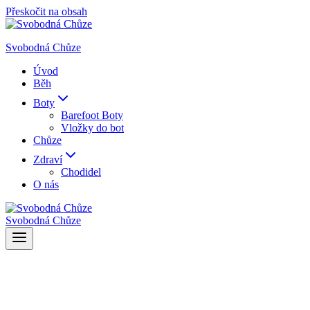
Přeskočit na obsah
Svobodná Chůze
Úvod
Běh
Boty
Barefoot Boty
Vložky do bot
Chůze
Zdraví
Chodidel
O nás
Svobodná Chůze