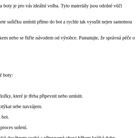
oty je⁣ pro vás ideální volba. Tyto materiály⁣ jsou odolné vůči
 ‍sušičku‌ umístit přímo do bot a rychle ⁢tak vysušit nejen samotnou
íkem nebo se ‌řiďte návodem od výrobce. ⁣Pamatujte,‌ že správná péče o
⁢ boty:
ložky, které je třeba připevnit nebo umístit.
otýkat sebe ⁤navzájem.
⁣bot.
 proces sušení.
 kroků dosáhnete suché a ​připravené obuvi během krátké doby.