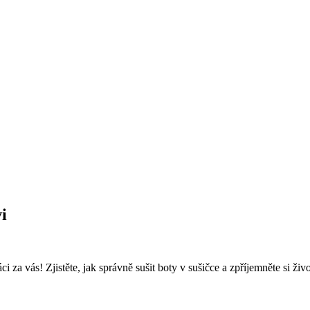
i
‍ za vás! Zjistěte,⁣ jak ⁤správně sušit boty v sušičce ⁢a zpříjemněte si​ živo