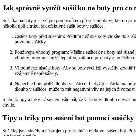
Jak správně využít sušičku na boty pro co⁣ 
Sušička na boty ‍je skvělým pomocníkem při sušení obuvi, kterou jsme 
několik tipů a triků, jak efektivně⁢ sušit boty‌ v sušičce.
Čistěte boty před sušením: Předtím‌ než své boty vložíte do ⁤suš
povrchu sušičky.
Používejte ⁤vhodný program: Většina sušiček‌ na boty ⁢má různé 
vhodný program s nižší teplotou, ​zatímco ⁤pro boty z⁣ umělého ma
Vhodně ⁣rozmístěte boty: Aby se boty rychleji vysušily ‌zevnitř i 
‌vzájemně ⁣nepřekážely.
Nenechte boty příliš ⁣dlouho⁣ v sušičce: I když je sušička na bot
dlouho v sušičce, může to mít negativní⁣ vliv na jejich životnost 
S těmito tipy ⁣a triky‍ už ‌se ​nemusíte bát, ⁣že vaše boty dlouho nevys
chvíle.
Tipy a triky pro sušení bot pomocí sušičky
Sušičky jsou skvělým nástrojem pro rychlé a efektivní​ sušení bot. ​Pokud 