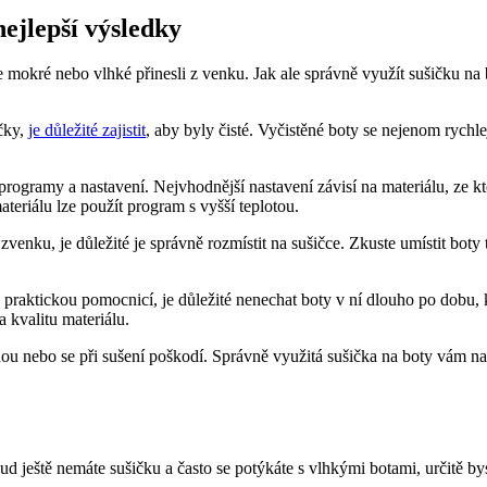
nejlepší výsledky
mokré nebo vlhké přinesli z venku. Jak ale správně využít​ sušičku​ na
ičky,
je důležité zajistit
, aby ‌byly čisté.⁤ Vyčistěné boty se nejenom rychl
programy a nastavení.‍ Nejvhodnější nastavení⁢ závisí na materiálu, ze 
teriálu lze použít program s vyšší‍ teplotou.
zvenku, ​je důležité je správně‌ rozmístit na​ sušičce. Zkuste umístit bot
y⁢ praktickou pomocnicí, je ⁣důležité nenechat boty v ní dlouho po dobu, 
a kvalitu materiálu.
chnou nebo se ​při ​sušení poškodí.⁤ Správně využitá sušička​ na boty vám 
ještě‍ nemáte ​sušičku‍ a⁢ často⁣ se potýkáte ⁤s vlhkými botami, určitě⁤ by