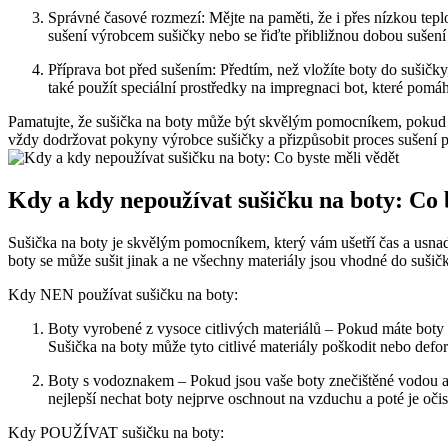
Správné⁤ časové rozmezí:⁣ Mějte na paměti, že i‌ přes nízkou tep
sušení výrobcem ⁤sušičky nebo se‌ řiďte přibližnou dobou sušení 
Příprava ⁢bot před sušením: Předtím, než ⁣vložíte boty do​ sušičky
také‌ použít speciální ​prostředky na ​impregnaci bot, které ‍pomá
Pamatujte, že ‌sušička na boty může⁢ být​ skvělým pomocníkem, pokud v
vždy dodržovat pokyny výrobce sušičky a přizpůsobit proces sušení p
Kdy a ⁢kdy nepoužívat sušičku na boty: Co b
Sušička na⁣ boty je skvělým⁢ pomocníkem, který vám ⁤ušetří ‍čas ‌a usnadn
boty se může sušit jinak‌ a⁢ ne všechny materiály jsou vhodné do sušič
Kdy NEN používat sušičku na boty:
Boty vyrobené ‍z vysoce citlivých materiálů – Pokud máte boty vy
Sušička na boty‍ může tyto citlivé materiály poškodit nebo defo
Boty s vodoznakem – Pokud ‌jsou vaše​ boty znečištěné vodou a m
nejlepší nechat boty nejprve⁢ oschnout na vzduchu a‌ poté je očis
Kdy POUŽÍVAT sušičku na boty: