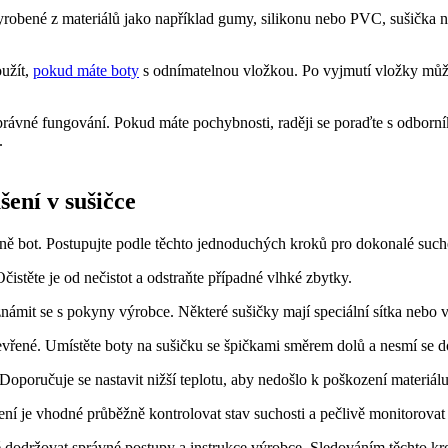
bené z materiálů jako⁢ například gumy, silikonu nebo PVC, sušička na b
oužít,
pokud máte boty
s odnímatelnou vložkou. Po vyjmutí vložky můžete
právné ‍fungování. Pokud máte pochybnosti, raději se ⁤poraďte ‍s odborn
.
ní ⁣v sušičce
četně bot. Postupujte podle těchto ⁤jednoduchých kroků ⁣pro dokonalé suché
. Očistěte je od ⁢nečistot a odstraňte případné vlhké zbytky.
známit se s pokyny výrobce.⁤ Některé sušičky mají ⁢speciální​ sítka nebo‌ v
tevřené.⁣ Umístěte boty na sušičku se ⁤špičkami směrem dolů a nesmí se d
Doporučuje se nastavit ⁣nižší teplotu, aby nedošlo k poškození materiálu 
ušení je vhodné průběžně kontrolovat stav‍ suchosti a pečlivě monitorovat
té dodržovat⁣ správné postupy ⁣a instrukce výrobce. ‌Sledováním těchto​