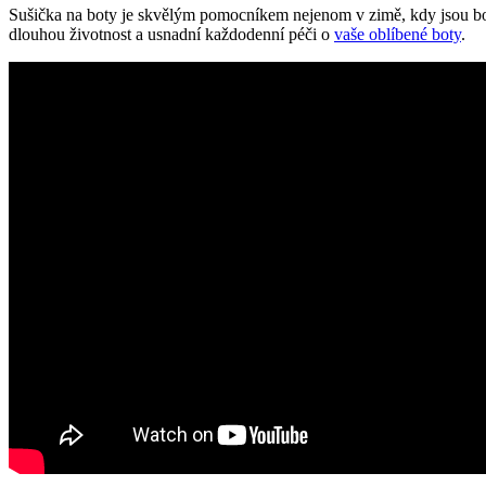
Sušička na boty je skvělým⁤ pomocníkem nejenom⁣ v zimě, kdy jsou ⁤bot
dlouhou životnost a usnadní každodenní péči ‌o
vaše oblíbené boty
.