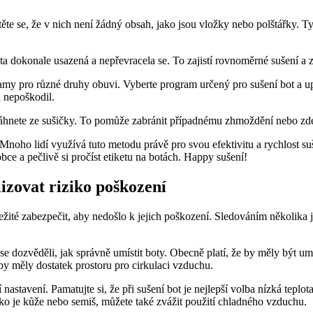
ěte se, že v nich není⁤ žádný⁢ obsah, jako jsou vložky⁣ nebo polštářky. 
bota dokonale usazená a nepřevracela⁤ se. ⁣To zajistí rovnoměrné sušení 
my pro různé ⁢druhy obuvi. Vyberte program určený pro sušení bot⁣ a ‌up
ál nepoškodil.
ytáhnete ​ze‍ sušičky. To pomůže zabránit případnému zhmoždění‍ nebo z
ce. Mnoho lidí využívá ​tuto metodu‍ právě pro svou efektivitu a ⁢rychlost
ce ‍a pečlivě ⁢si⁣ pročíst etiketu na ​botách. Happy​ sušení!
lizovat ⁢riziko poškození
ežité zabezpečit, aby nedošlo k jejich poškození.‍ Sledováním​ několika j
 ⁢dozvěděli, jak správně⁤ umístit boty. Obecně platí, že⁣ by měly ⁢být 
by měly dostatek prostoru pro cirkulaci⁣ vzduchu.
 nastavení. Pamatujte⁣ si, že při ‍sušení⁤ bot je nejlepší volba nízká te
jako je‌ kůže ‍nebo semiš, můžete ⁤také zvážit použití chladného⁣ vzduchu.