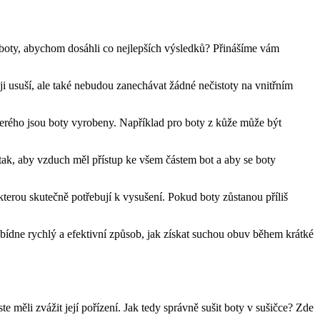
 boty,⁣ abychom dosáhli co nejlepších výsledků? Přinášíme⁤ vám
eji usuší, ale také nebudou ‍zanechávat ⁢žádné nečistoty na vnitřním
kterého jsou boty vyrobeny. Například pro boty z kůže může ‌být
y ​tak,​ aby vzduch měl přístup ke všem částem bot a aby se boty
kterou skutečně potřebují‌ k vysušení. Pokud boty zůstanou‍ příliš
nabídne rychlý a efektivní způsob,​ jak ‌získat suchou obuv⁤ během krátké
ste​ měli zvážit její pořízení. Jak tedy⁢ správně sušit boty v sušičce? Zde