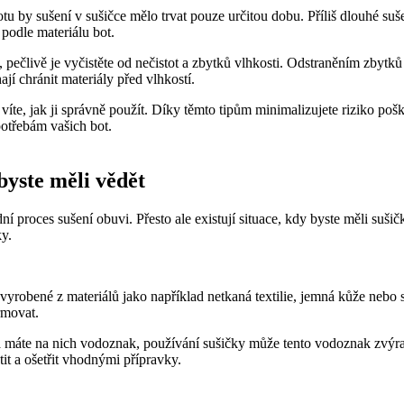
lotu by sušení v sušičce mělo⁢ trvat pouze určitou dobu. Příliš dlouhé su
podle ‍materiálu bot.
, pečlivě je vyčistěte od nečistot a⁤ zbytků vlhkosti. Odstraněním⁣ zbytků
hají chránit materiály před vlhkostí.
íte, jak ji správně použít. Díky těmto tipům minimalizujete riziko pošk
otřebám vašich bot.
yste měli ‍vědět
í proces sušení obuvi. ⁤Přesto ale existují situace, kdy byste⁤ měli sušičk
ky.
robené⁤ z materiálů jako například netkaná‌ textilie, jemná​ kůže nebo s
rmovat.
áte‌ na nich ​vodoznak,‍ používání sušičky může ⁣tento vodoznak‍ zvýra
tit⁢ a ošetřit vhodnými přípravky.