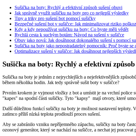
Sušička na boty: Rychlý a efektivní způsob sušení obuvi
Jak správně využít sušičku na boty pro co⁣ nejlepší výsledky
Tipy a triky pro sušení bot pomocí sušičky
Bezpečné sušení bot ⁢v ⁢sušičce: ⁤Jak minimalizovat ⁢riziko poško
Kdy a ⁢kdy nepoužívat sušičku na boty: Co byste měli ‍vědět
Rychlá cesta k suchým botám: Návod na sušení ⁣v sušičce
Obuv jako ​nová: Jak dosáhnout dokonalého sušení ‌s pomocí s
Sušička‌ na boty ⁤jako⁢ nepostradatelný ⁣pomocník:⁣ Proč ⁤byste se 
Optimalizace sušení v sušičce: Jak dosáhnout ⁢nejlepších výsled
Sušička na boty: Rychlý a efektivní způsob
Sušička na boty ​je jedním z ‌nejrychlejších a nejefektivnějších způs
během několika hodin. Jak tedy správně sušit boty v sušičce?
Prvním krokem je vyjmout vložky z bot a umístit je na vrchní police ⁣suš
"kapes" ‍na​ spodní části ⁢sušičky. Tyto "kapsy" ​ mají otvory, ‌které 
Další důležitou funkcí sušičky na boty je možnost nastavení teploty. ‌V
zatímco ‍příliš nízká teplota‍ prodlouží proces sušení.
Aby se zabránilo vzniku nepříjemného zápachu, sušičky na boty často⁤ 
ozonový generátor,⁣ který se nachází‌ na sušičce, a nechat⁤ jej pracov