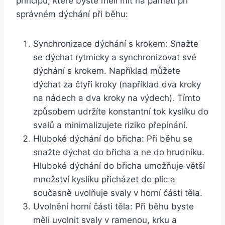
principů, které byste měli mít na paměti při
správném dýchání při běhu:
Synchronizace dýchání s krokem: Snažte
se dýchat rytmicky a synchronizovat své
dýchání s krokem. Například můžete
dýchat za čtyři kroky (například dva kroky
na nádech a dva kroky na výdech). Tímto
způsobem udržíte konstantní tok kyslíku do
svalů a minimalizujete riziko přepínání.
Hluboké dýchání do břicha: Při běhu se
snažte dýchat do břicha a ne do hrudníku.
Hluboké dýchání do břicha umožňuje větší
množství kyslíku přicházet do plic a
současně uvolňuje svaly v horní části těla.
Uvolnění horní části těla: Při běhu byste
měli uvolnit svaly v ramenou, krku a