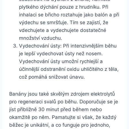
plytkého dýchání pouze z hrudníku. Při
inhalaci se břicho roztahuje jako balón a při
výdechu se smršťuje. Tím se zajistí, že
vdechujete a vydechujete dostatečné
množství vzduchu.
Vydechování ústy: Při intenzivnějším běhu
je lepší vydechovat ústy než nosem.
Vydechování ústy umožní rychlejší a
účinnější odstranění oxidu uhličitého z těla,
což pomáhá snižovat únavu.
Banány jsou také skvělým zdrojem elektrolytů
pro regeneraci svalů po běhu. Doporučuje se je
jíst přibližně 30 minut před během nebo
okamžitě po něm. Pamatujte si však, že každý
běžec je unikátní, a co funguje pro jednoho,