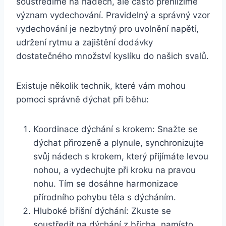
soustředíme na nádech, ale často přehlížíme
význam vydechování. Pravidelný a správný vzor
vydechování je nezbytný pro uvolnění napětí,
udržení rytmu a zajištění dodávky
dostatečného množství kyslíku do našich svalů.
Existuje několik technik, které vám mohou
pomoci správně dýchat při běhu:
Koordinace dýchání s krokem: Snažte se
dýchat přirozeně a plynule, synchronizujte
svůj nádech s krokem, který přijímáte levou
nohou, a vydechujte při kroku na pravou
nohu. Tím se dosáhne harmonizace
přírodního pohybu těla s dýcháním.
Hluboké břišní dýchání: Zkuste se
soustředit na dýchání z břicha, namísto