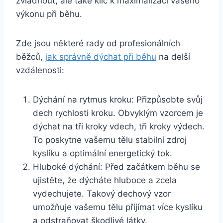
zvládnout, ale také klíč k maximalizaci vašeho
výkonu při běhu.
Zde jsou některé rady od profesionálních
běžců,
jak správně dýchat při běhu
na delší
vzdálenosti:
Dýchání na rytmus kroku: Přizpůsobte svůj
dech rychlosti kroku. Obvyklým vzorcem je
dýchat na tři kroky vdech, tři kroky výdech.
To poskytne vašemu tělu stabilní zdroj
kyslíku a optimální energetický tok.
Hluboké dýchání: Před začátkem běhu se
ujistěte, že dýcháte hluboce a zcela
vydechujete. Takový dechový vzor
umožňuje vašemu tělu přijímat více kyslíku
a odstraňovat škodlivé látky.