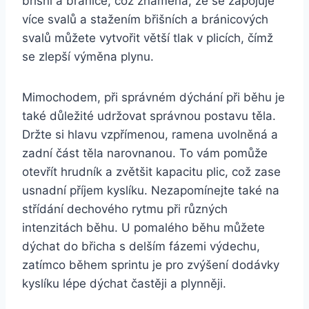
břišní a bránice, což znamená, že se zapojuje
více svalů a stažením břišních a bránicových
svalů můžete vytvořit větší tlak v plicích, čímž
se zlepší výměna plynu.
Mimochodem, při správném dýchání při běhu je
také důležité udržovat správnou postavu těla.
Držte si hlavu vzpřímenou, ramena uvolněná a
zadní část těla narovnanou. To vám pomůže
otevřít hrudník a zvětšit kapacitu plic, což zase
usnadní příjem kyslíku. Nezapomínejte také na
střídání dechového rytmu při různých
intenzitách běhu. U pomalého běhu můžete
dýchat do břicha s delším fázemi výdechu,
zatímco během sprintu je pro zvýšení dodávky
kyslíku lépe dýchat častěji a plynněji.