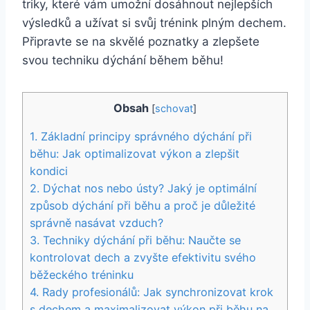
triky, které vám umožní dosáhnout nejlepších
výsledků a užívat si svůj trénink plným dechem.
Připravte se na skvělé poznatky a zlepšete
svou techniku dýchání během běhu!
Obsah
[
schovat
]
1. Základní principy správného dýchání při
běhu: Jak optimalizovat výkon a zlepšit
kondici
2. Dýchat nos nebo ústy? Jaký je optimální
způsob dýchání při běhu a proč je důležité
správně nasávat vzduch?
3. Techniky dýchání při běhu: Naučte se
kontrolovat dech a zvyšte efektivitu svého
běžeckého tréninku
4. Rady profesionálů: Jak synchronizovat krok
s dechem a maximalizovat výkon při běhu na