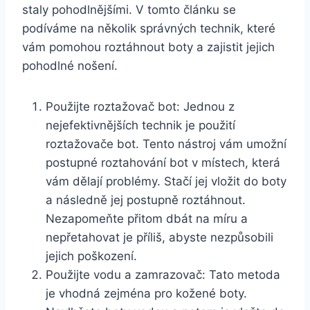
staly pohodlnějšími. V tomto článku ‍se
⁣podíváme na několik správných​ technik, které
‌vám ‍pomohou ​roztáhnout boty a zajistit‌ jejich
pohodlné nošení.
Použijte roztažovač ⁤bot: Jednou z
nejefektivnějších technik​ je použití
roztažovače bot. Tento nástroj ⁢vám umožní
postupné roztahování bot v místech,​ která
vám dělají problémy. Stačí​ jej vložit​ do​ boty‍
a ⁤následně jej postupně roztáhnout.
Nezapomeňte přitom ⁢dbát na míru a‌
nepřetahovat je příliš, abyste nezpůsobili⁤
jejich⁢ poškození.
Použijte vodu a zamrazovač: Tato metoda
je vhodná zejména pro⁤ kožené boty.