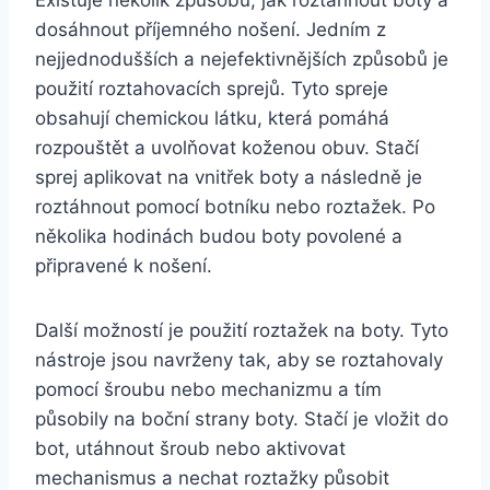
dosáhnout příjemného ‌nošení.​ Jedním z
nejjednodušších‌ a⁣ nejefektivnějších způsobů ⁣je
použití roztahovacích⁢ sprejů. Tyto spreje⁢
obsahují chemickou​ látku, která⁢ pomáhá‍
rozpouštět a uvolňovat ⁤koženou obuv. Stačí
sprej ⁢aplikovat na vnitřek boty ⁤a následně je⁢
roztáhnout ⁣pomocí botníku nebo roztažek. ‍Po
⁢několika hodinách budou boty povolené a
připravené ⁢k nošení.
Další možností je použití‌ roztažek na boty. Tyto
⁤nástroje jsou navrženy tak,⁤ aby se roztahovaly
pomocí šroubu nebo mechanizmu a ​tím⁢
působily ⁤na boční​ strany ​boty.⁤ Stačí ‌je⁤ vložit do
bot, utáhnout‍ šroub nebo aktivovat
mechanismus ⁤a⁣ nechat roztažky působit⁣