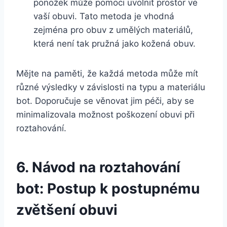
ponožek může pomoci uvolnit‌ prostor ve
vaší obuvi. Tato metoda je vhodná
zejména ⁣pro obuv z umělých⁢ materiálů,
‍která není tak pružná ‌jako kožená obuv.
Mějte na ​paměti, že každá​ metoda může mít⁣
různé výsledky v závislosti na typu ⁤a⁤ materiálu
bot. Doporučuje se věnovat jim péči, ⁣aby se
minimalizovala‍ možnost poškození obuvi při
roztahování.
6. Návod ⁣na roztahování
bot: Postup k ‍postupnému
zvětšení‌ obuvi