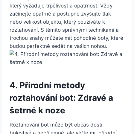
který‌ vyžaduje⁢ trpělivost a opatrnost. Vždy
začínejte opatrně ⁢a⁤ postupně zvyšujte ‍tlak
nebo velikost objektu, který používáte k⁢
roztahování. S těmito správnými technikami a
trochou snahy můžete mít pohodlné​ boty, které
budou‌ perfektně sedět na⁢ vašich ​nohou.
4. Přírodní metody
roztahování bot: ‌Zdravé⁢ a‍
šetrné k noze
Roztahování bot ⁢může ‌být občas dosti
bolestivé a nepříjemné, ale věřte mi, přírodní