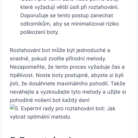
‍které​ vyžadují​ větší ‌úsilí při ‌roztahování.
Doporučuje se tento postup ‌zanechat
odborníkům, aby se minimalizoval ‌riziko
poškození ⁣boty.
Roztahování bot může být⁢ jednoduché⁤ a
snadné, ‍pokud ⁤zvolíte ‌přírodní ‍metody.
Nezapomeňte, že⁤ tento proces vyžaduje ​čas ⁤a
trpělivost. Noste​ boty postupně, abyste si byli
jisti, že dosáhnete‍ maximálního pohodlí. ⁢Takže
neváhejte a vyzkoušejte tyto⁢ metody a ⁢užijte si
pohodlné nošení bot každý den!