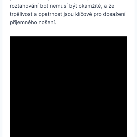
roztahování bot⁤ nemusí⁢ být okamžité, a že
trpělivost a opatrnost jsou klíčové​ pro dosažení
⁤příjemného nošení.