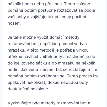
několik hodin nebo přes noc. ‍Tento způsob
pomáhá‍ botám postupně roztažovat⁣ se podle
vaší nohy ‌a zajišťuje ⁤tak příjemný pocit ‌při
nošení.
Je také možné využít domácí⁤ metody
roztahování ‌bot, ‍například pomocí vody ‍a⁢
mrazáku. V této metodě je potřeba vlhkou
utěrkou navlhčit​ vnitřek boty a následně je dát
‍do igelitového ​sáčku a‍ do mrazáku ‌na několik⁣
hodin. Jak⁤ voda zmrzne, tak⁣ se roztažuje ⁤a tím
pomáhá botám roztáhnout se. ⁢Tento proces lze
‌opakovat ⁤několikrát, ​dokud ⁢nebudou boty
dostatečně povolené.
Vyzkoušejte tyto metody roztahování bot a