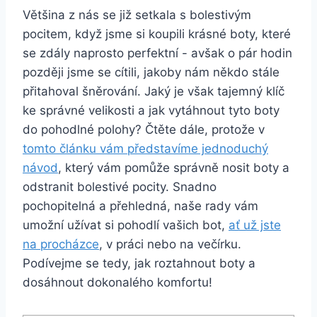
Většina z ⁢nás se ⁣již setkala ‌s​ bolestivým
pocitem, když jsme si⁢ koupili ⁢krásné boty, ⁢které
se zdály naprosto perfektní -‌ avšak ‍o pár ⁣hodin
⁢později jsme se cítili,‌ jakoby nám někdo stále
přitahoval šněrování. Jaký je však tajemný klíč
ke správné velikosti​ a jak vytáhnout tyto boty
do⁢ pohodlné polohy? Čtěte dále, protože v
tomto⁣ článku vám‍ představíme jednoduchý
návod
, který⁣ vám pomůže⁣ správně​ nosit boty a
‍odstranit bolestivé pocity. Snadno
pochopitelná a ‌přehledná, naše rady vám⁢
umožní užívat si pohodlí ‍vašich bot,
ať⁢ už jste
na procházce
, v ‍práci ⁤nebo na ‍večírku. ​
Podívejme se tedy,⁤ jak roztahnout boty a
dosáhnout dokonalého komfortu!