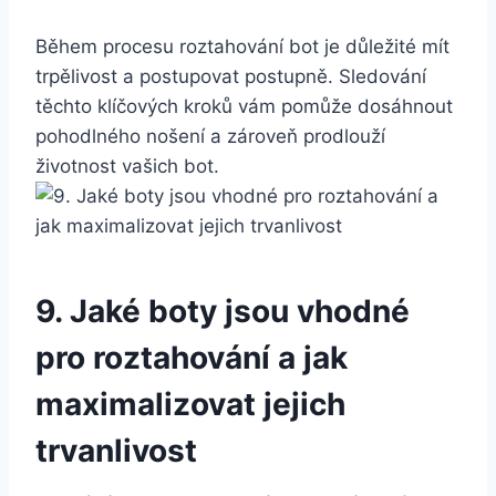
Během​ procesu⁣ roztahování bot⁢ je důležité ‌mít
⁣trpělivost a ‌postupovat postupně. Sledování‌
těchto klíčových kroků ⁤vám⁢ pomůže dosáhnout
pohodlného nošení a ​zároveň ⁢prodlouží
životnost‌ vašich⁣ bot.
9. Jaké boty jsou vhodné‌
pro roztahování a jak
maximalizovat jejich
trvanlivost