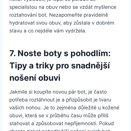
specialistou na ​obuv nebo se vzdát myšlence
roztahování bot.‌ Nezapomeňte‍ pravidelně
hydratovat svou obuv,⁢ aby zůstala v ⁢dobrém
stavu a co ‍nejdéle​ vám vydržela.
7. Noste boty ⁣s pohodlím:
Tipy a triky ⁤pro​ snadnější
nošení​ obuvi
Jakmile si ​koupíte novou pár bot, je často
potřeba roztáhnout je a přizpůsobit⁣ je ⁤tvaru
vašich ⁢nohou. Je⁢ to ​zejména důležité ‍u kožené
obuvi, která​ se v průběhu času může příliš
stahovat a způsobovat nepříjemnosti. Pokud