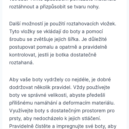
roztáhnout a přizpůsobit se⁢ tvaru ​nohy.
Další ⁤možností je použití roztahovacích vložek.
Tyto ⁢vložky se vkládají do boty a pomocí⁢
šroubu ⁢se zvětšuje jejich⁤ šířka. Je důležité​
postupovat pomalu a opatrně a pravidelně
kontrolovat, jestli je botka dostatečně
roztahaná.
Aby vaše boty vydržely co nejdéle, je dobré
dodržovat několik ​pravidel. Vždy používejte​
boty ⁢ve ‌správné⁢ velikosti, abyste předešli
přílišnému namáhání a​ deformacím materiálu.
Využívejte ‌boty s dostatečným ​prostorem pro
prsty, aby nedocházelo k jejich stláčení.
Pravidelně čistěte a⁤ impregnujte ⁣své ‍boty, aby