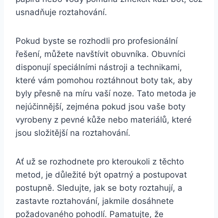
usnadňuje roztahování.
Pokud byste se rozhodli pro profesionální
⁢řešení, ⁢můžete⁣ navštívit ⁢obuvníka. Obuvníci‌
disponují speciálními nástroji a technikami,
které vám pomohou⁣ roztáhnout boty tak, aby
byly přesně na míru vaší ‍noze.​ Tato ⁢metoda ‌je⁤
nejúčinnější,‌ zejména pokud ‌jsou vaše ⁣boty
vyrobeny z pevné kůže nebo materiálů,⁣ které
⁤jsou​ složitější ‌na roztahování.
Ať už​ se rozhodnete pro⁢ kteroukoli ⁣z těchto
⁤metod, je důležité být opatrný a postupovat
postupně. Sledujte,​ jak se boty roztahují, ​a
zastavte roztahování, jakmile dosáhnete
požadovaného‌ pohodlí. Pamatujte,⁢ že