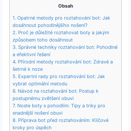
Obsah
1. Opatrné metody pro⁢ roztahování bot:‍ Jak​
dosáhnout pohodlnějšího nošení?
2. Proč je ⁣důležité ⁣roztahovat boty a jakým
způsobem‌ toho dosáhnout
3.‌ Správné ⁤techniky roztahování bot:⁣ Pohodlné⁣
a efektivní řešení
4. Přírodní metody roztahování bot: ‌Zdravé⁢ a‍
šetrné k noze
5. Expertní rady pro roztahování bot:⁢ Jak
⁢vybrat optimální⁤ metodu
6. Návod ⁣na roztahování bot: Postup k
‍postupnému zvětšení‌ obuvi
7. Noste boty ⁣s pohodlím: Tipy a triky ⁤pro​
snadnější nošení​ obuvi
8. Příprava ⁢bot před roztahováním: Klíčové
kroky pro úspěch