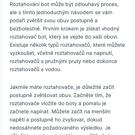
Roztahování bot ​může být zdlouhavý proces,
ale s tímto jednoduchým návodem se⁢ vám
podaří zvětšit svou obuv postupně⁤ a
bezbolestně. Prvním krokem je získat vhodný
roztahovač bot, který se vejde do⁣ vaší‌ obuvi.
Existuje několik typů roztahovačů,⁢ které‌ můžete
⁤vyzkoušet, včetně⁣ roztahovačů na napnutí,⁣
roztahovačů s pružnými pruty nebo‌ dokonce
roztahovačů s vodou.
Jakmile⁣ máte roztahovače, je důležité začít​
postupně ‍zvětšovat obuv.⁢ Začněte tím, že
roztahovače ⁢vložíte do boty a ⁢pomalu⁤ je⁢
začnete ​napínat. Můžete začít na menším
napětí a ⁢postupně ho zvyšovat,‌ dokud
‌nedosáhnete požadovaného výsledku. Je