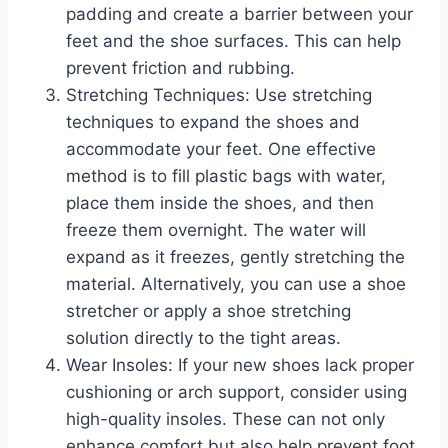
padding and create a barrier between your
feet and the shoe surfaces. This can help
prevent⁤ friction and‌ rubbing.
Stretching Techniques: Use stretching
techniques to expand the shoes and
accommodate your feet. One ⁤effective‍
method is to ⁢fill plastic bags ‌with water,
place⁢ them inside the shoes, and then
freeze ⁤them overnight. The water will​
expand as it ⁣freezes, gently stretching the
material. Alternatively, you can use a ‌shoe
stretcher or apply a shoe ‍stretching
solution ⁤directly to the tight areas.
Wear Insoles: If your new shoes lack proper
cushioning or arch support, consider⁢ using
high-quality⁣ insoles. ⁢These can not‌ only
enhance comfort but also ⁣help‍ prevent foot⁤