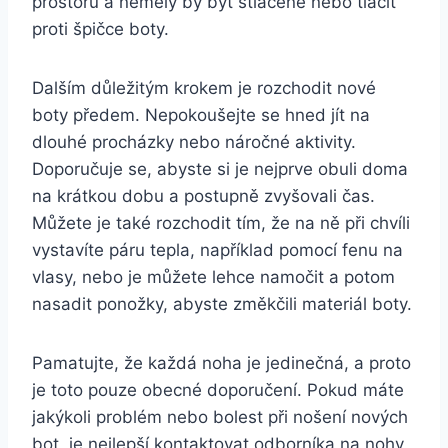
prostoru⁢ a ⁤neměly by být stlačené nebo tlačit
proti špičce​ boty.
Dalším důležitým krokem‍ je rozchodit nové
boty‌ předem. Nepokoušejte se hned jít na
dlouhé ‌procházky nebo náročné aktivity.
Doporučuje se, abyste si je nejprve obuli doma⁢
na krátkou dobu a postupně zvyšovali ⁣čas.
Můžete je také ⁣rozchodit tím, že na ně při chvíli
vystavíte ⁣páru ​tepla, například pomocí fenu ⁣na
vlasy, nebo je můžete lehce​ namočit ⁢a potom
nasadit ponožky,⁢ abyste změkčili ⁤materiál boty.⁤
Pamatujte, ⁢že každá noha ‌je jedinečná, a proto‍
je toto‌ pouze obecné doporučení. Pokud⁤ máte
jakýkoli problém nebo bolest při nošení nových
bot, je nejlepší kontaktovat odborníka na nohy,