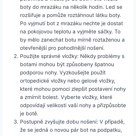
boty do mrazáku na několik hodin.​ Led se
rozšiřuje a pomůže⁢ roztáhnout látku boty.
Po vyjmutí bot z mrazáku nechte je⁤ dostat
na pokojovou ‌teplotu a vyjměte sáčky. To
by⁢ mělo zanechat‌ botu ​mírně roztaženou ‌a
⁤otevřenější pro pohodlnější nošení.
Použijte správné vložky: Někdy problémy s
botami mohou být způsobeny špatnou
⁢podporou ⁤nohy. Vyzkoušejte použít
ortopedické vložky nebo gelové vložky,
které mohou pomoci zlepšit postavení nohy
a zmírnit bolest. Vyberte vložky, které
odpovídají velikosti ‍vaší nohy a přizpůsobte
je botě.
Postupně ‌zvyšujte dobu nošení: ‍V případě,
⁢že se⁣ jedná⁤ o novou pár bot na podpatku,