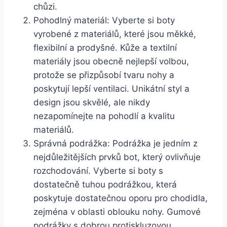
chůzi.
Pohodlný materiál: Vyberte si boty
vyrobené z materiálů, které jsou‍ měkké,
flexibilní ⁣a ​prodyšné. Kůže a textilní
⁤materiály jsou obecně nejlepší volbou,
protože se přizpůsobí tvaru nohy ‌a⁢
poskytují lepší ventilaci. Unikátní styl a
design⁢ jsou skvělé, ale nikdy‍
nezapomínejte na pohodlí⁣ a kvalitu
materiálů.
Správná podrážka: Podrážka je jedním ⁢z
nejdůležitějších prvků bot, který ovlivňuje
rozchodování. Vyberte si boty s
dostatečně tuhou podrážkou, která
poskytuje dostatečnou oporu ⁣pro chodidla,⁤
zejména v oblasti oblouku nohy. Gumové
⁣podrážky‌ s dobrou protiskluzovou