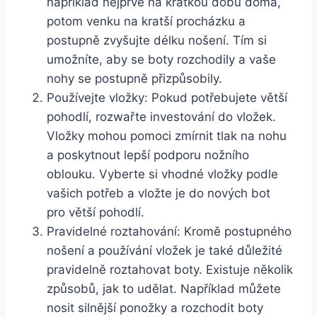
například nejprve na krátkou ‍dobu doma,
potom venku na kratší procházku a
postupně⁣ zvyšujte délku nošení. Tím si
umožníte, aby se boty⁢ rozchodily a vaše
nohy se ⁤postupně přizpůsobily.
Používejte⁢ vložky: Pokud potřebujete větší
pohodlí, ‌rozwařte investování do vložek.
⁣Vložky mohou pomoci ⁢zmírnit tlak na nohu⁤
a poskytnout lepší podporu nožního
oblouku.⁣ Vyberte si⁣ vhodné vložky ⁣podle
‍vašich‌ potřeb a vložte je ​do nových‍ bot
pro větší pohodlí.
Pravidelné roztahování: Kromě postupného​
nošení⁢ a používání vložek je také důležité
pravidelně roztahovat boty. Existuje několik
způsobů, jak to udělat. Například můžete⁤
nosit ‌silnější ⁢ponožky a rozchodit boty