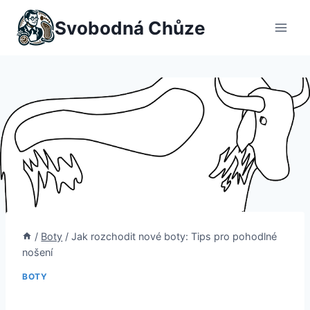
Přeskočit
Svobodná Chůze
na
obsah
/
Boty
/
Jak rozchodit nové boty: Tips pro pohodlné
nošení
BOTY