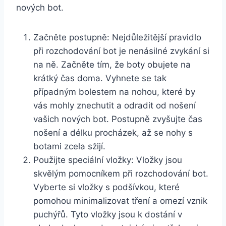
nových⁤ bot.
Začněte‌ postupně: Nejdůležitější pravidlo
při rozchodování bot je ​nenásilné zvykání​ si
na ně. Začněte tím,⁤ že boty obujete na
krátký čas doma. Vyhnete se tak
‌případným bolestem ‌na nohou,‌ které ⁣by
vás mohly znechutit a odradit od nošení
vašich nových bot. ⁤Postupně zvyšujte ⁣čas
nošení a​ délku procházek, až ‍se nohy ⁣s​
botami zcela ​sžijí.
Použijte speciální vložky: Vložky jsou
skvělým‍ pomocníkem při rozchodování bot.
Vyberte si vložky s podšívkou, které
pomohou minimalizovat tření a omezí vznik
‍puchýřů. Tyto ​vložky‍ jsou k dostání v