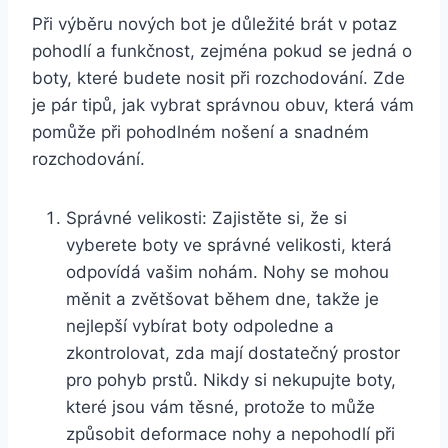
Při výběru nových bot je ⁣důležité brát v potaz
pohodlí a ⁢funkčnost, zejména pokud se jedná o
⁤boty, které budete nosit při ‍rozchodování. Zde ​
je ​pár tipů, ⁢jak vybrat správnou obuv, ‌která vám
pomůže při pohodlném nošení a snadném
rozchodování.
Správné velikosti: Zajistěte si, že si
‌vyberete boty ve správné velikosti, která
odpovídá⁣ vašim ⁤nohám. Nohy se mohou
měnit a zvětšovat během dne, takže je
nejlepší vybírat boty odpoledne a
zkontrolovat, zda mají dostatečný prostor
pro pohyb prstů. Nikdy si nekupujte ⁢boty,
které jsou vám ​těsné, protože⁤ to může
způsobit deformace nohy a nepohodlí ⁢při