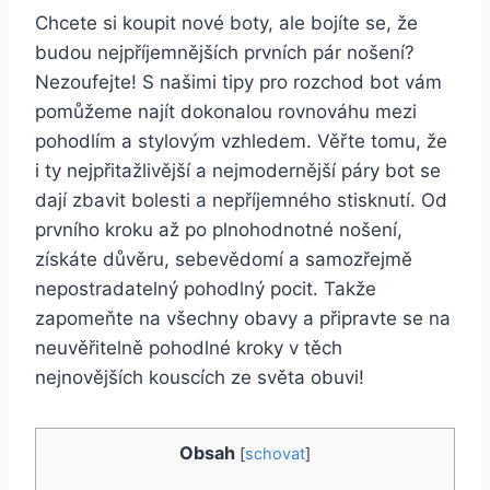
Chcete si​ koupit nové⁤ boty, ale bojíte se, že
budou ‍nejpříjemnějších ⁢prvních ‍pár nošení?
Nezoufejte! ⁤S⁢ našimi⁤ tipy pro rozchod bot vám
pomůžeme najít dokonalou rovnováhu mezi
pohodlím a stylovým vzhledem. Věřte tomu, že
i ‌ty nejpřitažlivější ‌a nejmodernější ⁣páry bot se
dají zbavit ‍bolesti a nepříjemného stisknutí. Od
prvního‍ kroku‍ až po plnohodnotné ‌nošení,
získáte důvěru, sebevědomí a samozřejmě ​
nepostradatelný pohodlný pocit. Takže
zapomeňte na všechny⁤ obavy ⁣a⁣ připravte se na
neuvěřitelně pohodlné kroky v těch
nejnovějších kouscích ze světa ⁣obuvi!
Obsah
[
schovat
]