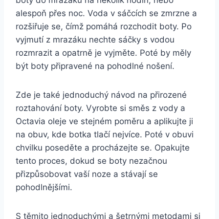
boty do mrazáku na ‌několik hodin, nebo
alespoň přes⁣ noc. Voda v ‌sáčcích​ se ​zmrzne a
rozšiřuje ‍se, čímž pomáhá rozchodit boty. Po
vyjmutí z mrazáku nechte sáčky s vodou
rozmrazit a opatrně je vyjměte. Poté by měly
být boty připravené ‍na pohodlné nošení.
Zde je také jednoduchý návod na⁤ přirozené
roztahování boty. Vyrobte si ⁤směs z vody a
Octavia oleje ve stejném⁤ poměru a aplikujte ji‍
na obuv, kde botka tlačí nejvíce. Poté v obuvi
chvilku poseděte​ a procházejte se. Opakujte
tento proces, dokud se‌ boty nezačnou
přizpůsobovat vaší noze a stávají se
pohodlnějšími.
S těmito jednoduchými ‌a šetrnými metodami si