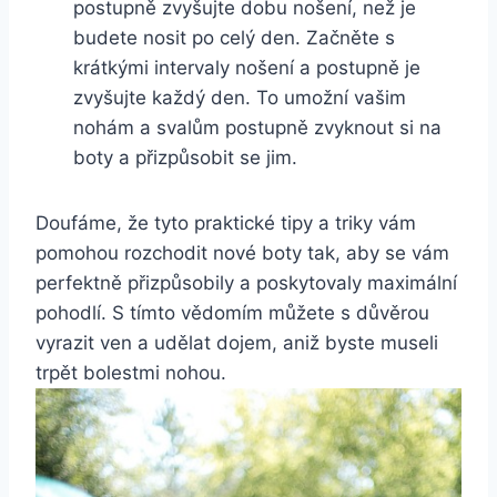
postupně⁣ zvyšujte dobu ⁢nošení, než ‌je
budete nosit po‍ celý den. ⁤Začněte s
krátkými intervaly nošení‍ a postupně‌ je
zvyšujte každý den. To umožní vašim
nohám a svalům postupně zvyknout si na
boty a⁢ přizpůsobit se‍ jim.
Doufáme, že ‌tyto praktické tipy ⁣a triky vám
⁣pomohou rozchodit nové boty tak, aby se vám
perfektně přizpůsobily⁣ a poskytovaly maximální
pohodlí. S tímto vědomím můžete s ‍důvěrou
vyrazit ven a​ udělat dojem,‌ aniž​ byste museli
trpět bolestmi nohou.