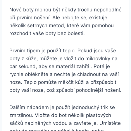
Nové boty mohou být ‍někdy trochu nepohodlné
při prvním nošení. Ale ⁣nebojte se,⁤ existuje
několik šetrných metod, které ⁢vám pomohou
rozchodit vaše boty ‌bez bolesti.
Prvním‍ tipem je použít teplo. Pokud jsou⁤ vaše⁢
boty​ z kůže, můžete je vložit do mikrovlnky ​na‍
pár sekund, ‌aby ⁢se materiál⁤ zahřál. ‍Poté je
rychle oblékněte a nechte ⁢je chladnout‌ na vaší
noze. Teplo pomůže měkčit ⁤kůži a přizpůsobit
boty vaší noze, což způsobí pohodlnější nošení.
Dalším nápadem je použít jednoduchý ​trik ‌se
zmrzlinou. Vložte do bot⁣ několik plastových
sáčků⁣ naplněných vodou a zavřete je. Umístěte