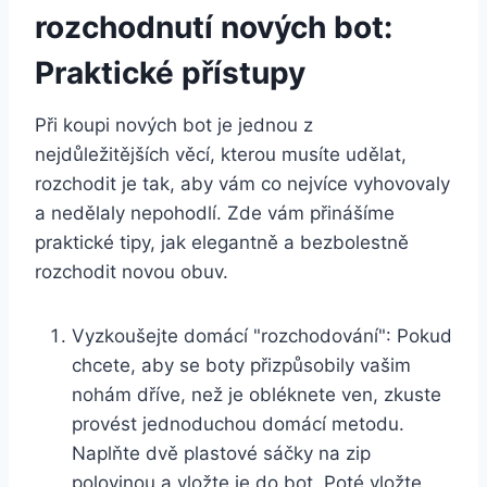
rozchodnutí nových bot:⁣
Praktické ‍přístupy
Při ⁣koupi nových bot je jednou z
nejdůležitějších věcí, kterou musíte ⁤udělat,
rozchodit je tak, aby vám co⁢ nejvíce ⁤vyhovovaly
a ⁣nedělaly ⁤nepohodlí. Zde vám přinášíme
praktické⁣ tipy, jak elegantně a bezbolestně
rozchodit novou obuv.
Vyzkoušejte domácí "rozchodování": Pokud
‍chcete, aby se boty⁤ přizpůsobily vašim
nohám dříve, než je ⁣obléknete ven, zkuste
provést jednoduchou ‌domácí ​metodu.
Naplňte dvě plastové sáčky ⁢na‌ zip
polovinou a vložte je do bot. ⁤Poté vložte