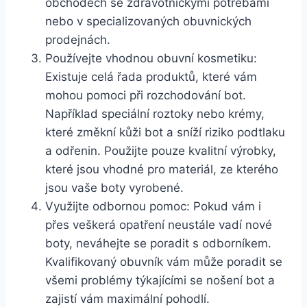
obchodech se zdravotnickými potřebami
nebo v specializovaných obuvnických
prodejnách.
Používejte vhodnou obuvní kosmetiku:
Existuje​ celá řada​ produktů, které⁣ vám
mohou pomoci při rozchodování bot.
Například speciální roztoky nebo krémy,⁢
které změkní kůži bot a ⁢sníží riziko podtlaku
a odřenin. ‌Použijte ⁣pouze⁤ kvalitní​ výrobky,⁤
které jsou vhodné pro materiál, ze kterého⁣
jsou vaše boty vyrobené.
Využijte odbornou⁤ pomoc:⁤ Pokud⁤ vám ​i
přes veškerá opatření neustále vadí nové
boty, neváhejte se poradit ​s‍ odborníkem.
Kvalifikovaný ⁤obuvník vám může poradit se
všemi problémy týkajícími se nošení bot⁣ a
⁤zajistí vám maximální pohodlí.