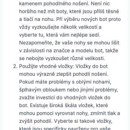
kamenem pohodlného nošení. Není⁣ nic
horšího než mít boty, které jsou‍ příliš ⁢těsné
a tlačí na nohu. Při výběru nových bot proto
vždy vyzkoušejte ​několik velikostí a
vyberte tu, která vám nejlépe⁢ sedí.
Nezapomeňte, že vaše nohy se mohou lišit⁤
v​ závislosti na značce a modelu bot, takže⁤
se nebojte⁤ vyzkoušet různé velikosti.
Použijte vhodné​ vložky: Vložky do ⁢bot‌
mohou výrazně ​zlepšit‍ pohodlí nošení.
⁢Pokud máte problémy s oblými nohami,
šplhavým obloukem nebo jinými⁤ problémy,
zvažte ⁣investici ​do vhodných vložek do
bot. Existuje široká škála vložek, které
mohou pomoci vyrovnat nohy, zmírnit tlak⁣ a
zvýšit pohodlí. Vyberte si⁤ takové vložky,
které jsou specificky⁤ navrženy pro vaše