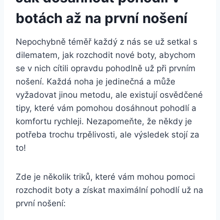
botách až na první nošení
Nepochybně téměř každý z‌ nás se ​už setkal ‌s
dilematem, jak ​rozchodit nové boty, abychom
⁤se v nich cítili‌ opravdu pohodlně už při prvním
nošení.‍ Každá noha‍ je jedinečná a může
vyžadovat jinou metodu, ale existují osvědčené
tipy, které vám ⁤pomohou dosáhnout‌ pohodlí a
komfortu rychleji. Nezapomeňte, že někdy je
potřeba trochu trpělivosti, ale ‌výsledek stojí za
to!
Zde je několik triků, které vám mohou pomoci
rozchodit boty a získat maximální ⁣pohodlí už na
první nošení: