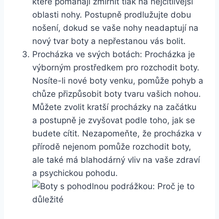
které pomáhají‌ zmírnit tlak na nejcitlivější
oblasti nohy. Postupně ⁢prodlužujte dobu
⁤nošení, dokud se vaše nohy neadaptují na
nový tvar boty a‍ nepřestanou‍ vás bolit.
Procházka ve svých botách: Procházka je
výborným prostředkem pro ⁣rozchodit boty.
Nosíte-li nové boty venku, pomůže pohyb a
chůze přizpůsobit boty tvaru ‍vašich nohou.
Můžete ‌zvolit kratší procházky na začátku
a postupně je zvyšovat⁢ podle toho, jak se
⁣budete cítit. Nezapomeňte, že procházka v
přírodě nejenom pomůže​ rozchodit boty,
⁤ale také má blahodárný vliv na vaše zdraví
a psychickou pohodu.