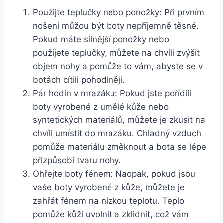
Použijte teplučky​ nebo ponožky: Při prvním⁤
nošení můžou být boty nepříjemně ‍těsné.
Pokud ⁣máte silnější ponožky nebo
použijete teplučky, můžete na ⁣chvíli zvýšit
objem nohy a pomůže to vám, abyste se v​
botách cítili⁢ pohodlněji.
Pár hodin ‌v ‍mrazáku: Pokud jste pořídili
boty‍ vyrobené‍ z umělé kůže‍ nebo
syntetických materiálů, ‍můžete⁣ je ‍zkusit⁣ na
chvíli ‌umístit do mrazáku. Chladný vzduch
pomůže materiálu změknout a bota se lépe
přizpůsobí tvaru​ nohy.
Ohřejte boty fénem: Naopak, pokud⁣ jsou
vaše boty vyrobené z kůže, můžete je
zahřát fénem na nízkou teplotu. Teplo
pomůže kůži uvolnit a zklidnit, což vám