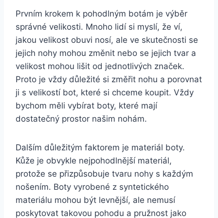
Prvním krokem k pohodlným botám je výběr
správné velikosti. Mnoho lidí si myslí, že ‍ví,
jakou velikost obuvi ‍nosí, ale ve skutečnosti se
‍jejich nohy mohou změnit nebo‌ se jejich tvar a
⁤velikost ⁤mohou lišit od⁤ jednotlivých značek.
Proto‍ je vždy důležité si ​změřit nohu a porovnat
ji ‌s velikostí bot,‌ které si chceme koupit. Vždy
bychom ​měli vybírat boty,‍ které mají
dostatečný prostor našim nohám.
Dalším důležitým faktorem je materiál boty.
Kůže je obvykle nejpohodlnější⁣ materiál,
protože se ‌přizpůsobuje‌ tvaru nohy s každým
nošením. Boty vyrobené z syntetického
materiálu mohou být levnější, ale nemusí
poskytovat⁤ takovou ​pohodu a pružnost jako