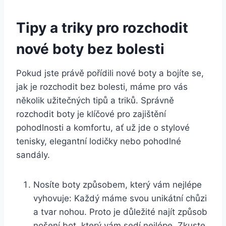
Tipy a triky pro rozchodit
nové boty bez bolesti
Pokud jste právě pořídili nové boty a bojíte se,
jak ‌je rozchodit bez bolesti, máme pro vás
několik užitečných⁢ tipů⁤ a‍ triků. Správně
rozchodit boty je klíčové pro ⁤zajištění
pohodlnosti a komfortu, ať už jde o stylové​
tenisky, ⁤elegantní lodičky ⁢nebo pohodlné
sandály.
Nosíte boty způsobem, který vám nejlépe​
vyhovuje: ⁢Každý máme svou unikátní​ chůzi
a ‍tvar nohou. Proto je důležité najít způsob
‌nošení bot, ⁣který vám sedí‍ nejlépe. ​Zkuste