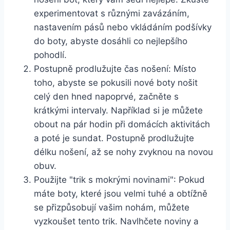
experimentovat s různými zavázáním,
nastavením pásů nebo vkládáním podšívky
do boty, abyste dosáhli co nejlepšího
pohodlí.
Postupně prodlužujte čas nošení:⁣ Místo
toho, abyste se pokusili nové boty nošit
celý den hned napoprvé,⁣ začněte s
krátkými intervaly. Například si je můžete
obout na pár hodin při domácích aktivitách⁢
a poté je sundat. Postupně prodlužujte
délku nošení, až se nohy zvyknou na novou
obuv.
Použijte "trik s ⁤mokrými novinami": Pokud‍
máte⁢ boty, které jsou velmi tuhé a obtížně
se přizpůsobují vašim nohám, můžete
vyzkoušet ⁤tento trik. Navlhčete noviny a