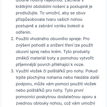
krátkými obdobími nošení a postupně je
prodlužujte. To umožní, aby se obuv
přizpůsobovala tvaru vašich ‍nohou
postupně a zabrání ⁢vzniku bolesti ‍a
odřenin.
Použití vhodného obuvního spreje: Pro
zvýšení pohodlí a snížení tření lze‍ použít
obuvní sprej nebo krém. Tyto produkty
změkčí materiál⁢ boty a⁣ pomohou vytvořit
příjemnější povrch​ přiléhající k noze.
Využití vložek či‌ polštářků pro nohy: Pokud
trpíte plochýma nohama nebo hledáte ‌další
podporu, může vám ​pomoci použití vložek
nebo polštářků pro nohy. Tyto ⁤první
pomocníci poskytnou ​dodatečnou oporu a
‌zvednou oblouky⁤ nohou, což vám umožní