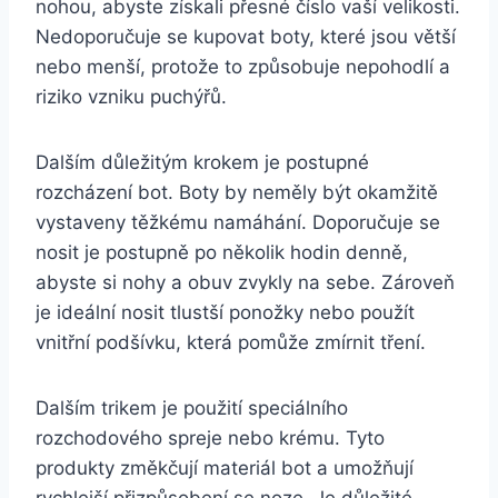
‌nohou,​ abyste získali přesné číslo vaší velikosti.⁢
Nedoporučuje se kupovat boty, které ‍jsou větší
nebo menší, protože ‌to způsobuje ⁤nepohodlí a‌
riziko⁣ vzniku puchýřů.
Dalším důležitým krokem je postupné
rozcházení bot. Boty by neměly být okamžitě⁣
vystaveny těžkému namáhání. Doporučuje se⁤
nosit je postupně po několik hodin denně,
abyste si nohy a obuv zvykly na sebe. Zároveň
je ideální nosit tlustší ponožky nebo použít
vnitřní podšívku, která ⁣pomůže zmírnit tření.
Dalším trikem je použití speciálního
rozchodového spreje nebo ⁢krému. Tyto
produkty změkčují materiál ⁢bot a umožňují
⁤rychlejší přizpůsobení se noze. Je důležité