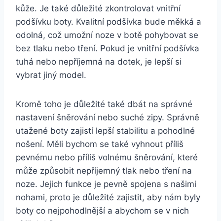
kůže. Je také důležité zkontrolovat​ vnitřní
podšívku boty. Kvalitní podšívka bude měkká a
odolná, což umožní noze v botě pohybovat⁤ se
bez tlaku nebo tření. Pokud je vnitřní podšívka
tuhá nebo nepříjemná na dotek, je ⁤lepší si
vybrat jiný⁢ model.
Kromě‍ toho je důležité také dbát na správné
nastavení šněrování⁤ nebo suché zipy. Správně⁤
utažené boty⁤ zajistí lepší stabilitu a pohodlné
nošení. ‌Měli bychom se také vyhnout⁤ příliš
pevnému ⁢nebo​ příliš volnému ‌šněrování, které
může způsobit nepříjemný tlak nebo tření na
noze. Jejich funkce je pevně‌ spojena s našimi​
nohami, proto je důležité zajistit, aby nám byly
boty co nejpohodlnější a abychom se⁤ v nich