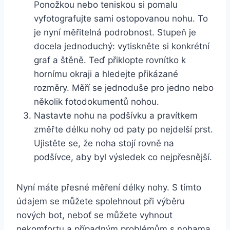
Ponožkou nebo teniskou si pomalu​
vyfotografujte ⁣sami ostopovanou nohu. To⁣
je nyní měřitelná podrobnost. Stupeň je
docela jednoduchý: vytiskněte ⁢si⁣ konkrétní
graf a štěně.⁤ Teď přiklopte‍ rovnítko k
hornímu okraji a hledejte přikázané
rozměry. Měří se jednoduše pro jedno ⁣nebo⁣
několik fotodokumentů nohou.
Nastavte nohu na podšívku a pravítkem
změřte⁤ délku nohy od paty po nejdelší prst.
Ujistěte se, že noha stojí rovně na
podšívce, aby byl ‍výsledek⁤ co nejpřesnější.
Nyní máte ⁢přesné měření ​délky nohy. S tímto
údajem se‌ můžete ⁣spolehnout při ‌výběru
nových bot, neboť se můžete vyhnout
nekomfortu a případným problémům s nohama.