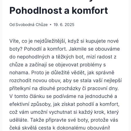
Pohodlnost a komfort
Od
Svobodná Chůze
19. 6. 2025
Víte, co je nejdůležitější, když si kupujete nové ​
boty? ‌Pohodlí a komfort. ⁣Jakmile se obouváme
do nepohodlných a těžkých bot, mizí ⁢radost z
⁤chůze a začínají se objevovat problémy s
nohama.⁤ Proto je důležité vědět, jak správně
rozchodit ​novou obuv, aby se stala vaší nejlepší
přítelkyní na dlouhé procházky či pracovní⁢ dny.⁢
V tomto⁢ článku se podíváme na jednoduché a
efektivní způsoby, jak získat pohodlí a ‍komfort,
což‍ vám umožní vychutnat si každý krok, který
uděláte. ⁤Takže připravte své boty, protože vás
čeká skvělá cesta k dokonalému obouvání!