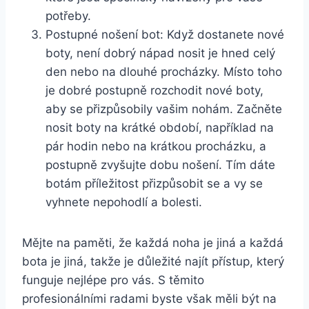
‌potřeby.
Postupné ​nošení bot: ⁣Když dostanete nové
boty, není⁣ dobrý nápad nosit je hned celý‍
den nebo na dlouhé procházky. Místo toho
je dobré postupně rozchodit nové boty,
aby se ⁢přizpůsobily vašim⁤ nohám. Začněte
nosit boty na krátké období, například⁤ na
pár hodin nebo na ​krátkou procházku, a
postupně zvyšujte dobu nošení. Tím​ dáte
botám ⁣příležitost přizpůsobit se a vy se
vyhnete ​nepohodlí a bolesti.
Mějte na paměti, že každá noha je jiná​ a každá
bota je jiná, takže je důležité najít přístup, který
funguje nejlépe pro vás.⁢ S těmito‍
profesionálními‍ radami⁣ byste však měli být na‌