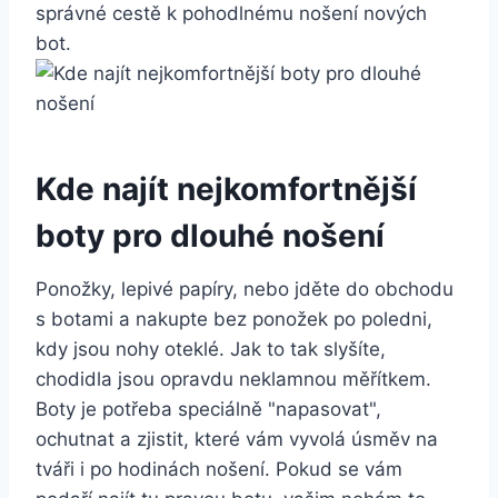
správné cestě k‌ pohodlnému nošení nových
bot.
Kde najít⁣ nejkomfortnější
boty pro dlouhé nošení
Ponožky, lepivé ⁣papíry, nebo jděte do obchodu
s botami a ​nakupte ​bez ponožek po poledni,
kdy jsou nohy oteklé. Jak to tak slyšíte,
⁣chodidla jsou opravdu neklamnou měřítkem.
Boty je potřeba ​speciálně "napasovat",
‌ochutnat‌ a zjistit, které vám ​vyvolá úsměv na
tváři i ⁤po ‍hodinách nošení. Pokud se vám