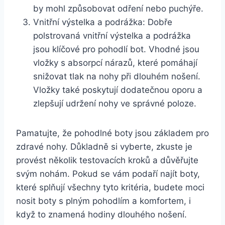
by mohl ⁣způsobovat⁢ odření nebo⁢ puchýře.
Vnitřní výstelka a podrážka: Dobře
polstrovaná vnitřní výstelka a podrážka
⁣jsou klíčové‍ pro pohodlí bot. Vhodné jsou
vložky s absorpcí⁣ nárazů, které pomáhají
snižovat tlak na nohy při dlouhém ‌nošení.
Vložky také poskytují dodatečnou⁢ oporu a
zlepšují udržení nohy ve správné poloze.
Pamatujte, že pohodlné boty jsou základem pro
zdravé ‍nohy. Důkladně si⁤ vyberte, ‌zkuste je
provést několik ‍testovacích kroků a důvěřujte
svým nohám. Pokud se ⁣vám podaří najít boty,
které splňují​ všechny tyto ⁣kritéria, ‌budete moci
‍nosit boty​ s plným‌ pohodlím a komfortem, i
když to znamená hodiny⁣ dlouhého nošení.