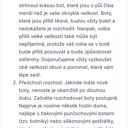
strhnout krásou‍ bot, ​které jsou o půl čísla
menší než je vaše obvyklá velikost. Boty,
které jsou příliš těsné, budou vždy bolet a
nedokážete je rozchodit. ⁢Naopak, volba
příliš velké velikosti také⁢ může být
nepříjemná, protože ‍váš noha se‍ v botě
bude příliš posouvat a bude způsobovat
odřeniny. Doporučujeme vždy ​vyzkoušet
obě‌ velikosti obuvi a porovnat, která vám
lépe sedí.
Předchozí rozchod: Jakmile ‌máte nové
boty, nenoste je okamžitě po ⁢dlouhou
dobu. Začněte rozchodovat boty postupně.
Nejprve je nosíme několik ⁤hodin doma,
nejlépe s tlakovými punčochovými ‌botami
(tzv. ​botníky) nebo silikonovými ⁣polštářky,‌