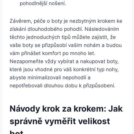
pohodlnější⁤ nošení.
Závěrem, péče o boty je nezbytným krokem ke
získání dlouhodobého⁤ pohodlí. Následováním​
těchto jednoduchých tipů můžete ‌zajistit, ⁢že
vaše boty se přizpůsobí vašim‌ nohám a budou
vám přinášet komfort po mnoho⁣ let.
Nezapomeňte vždy vybírat a nakupovat boty,
které jsou ⁢vhodné pro váš konkrétní typ⁢ nohy,​
abyste minimalizovali nepohodlí a
nepotřebovali‌ dlouhou ⁢dobu k⁤ přizpůsobení.
Návody krok​ za krokem: Jak
správně vyměřit velikost
bot