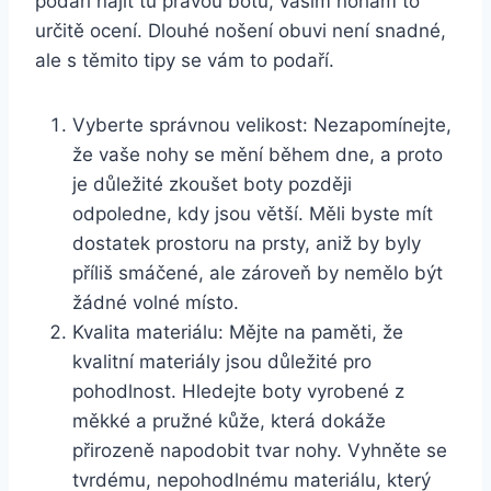
podaří najít tu pravou​ botu, vašim nohám to
určitě⁣ ocení. Dlouhé nošení obuvi ‌není snadné,
ale s těmito tipy se vám ‍to podaří.
Vyberte správnou velikost: Nezapomínejte,
⁤že ⁣vaše nohy se mění ⁢během dne, a proto
je důležité⁢ zkoušet boty později
odpoledne, kdy jsou větší. Měli byste mít
dostatek prostoru⁣ na prsty, aniž by byly
příliš smáčené, ‍ale zároveň by nemělo‍ být
žádné volné místo.
Kvalita materiálu: Mějte na paměti, že
⁣kvalitní materiály jsou‌ důležité pro‍
pohodlnost. Hledejte⁤ boty ‌vyrobené z
měkké a pružné kůže, která dokáže​
přirozeně ‌napodobit tvar nohy. Vyhněte se
tvrdému, ⁤nepohodlnému materiálu, který