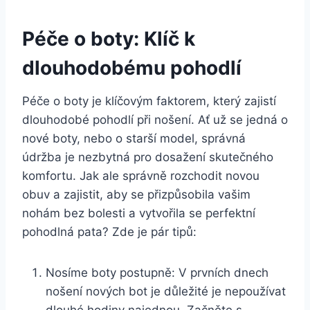
Péče o boty: ​Klíč k
dlouhodobému pohodlí
Péče o ⁢boty je klíčovým ⁤faktorem, který zajistí
dlouhodobé pohodlí při nošení. Ať už se jedná o
nové boty, nebo o starší model,‌ správná
údržba je nezbytná pro ‌dosažení skutečného ​
komfortu. Jak ale správně rozchodit novou
obuv a zajistit, aby se přizpůsobila vašim
nohám bez ‌bolesti a vytvořila se perfektní
pohodlná pata? Zde je pár​ tipů:
Nosíme boty postupně: V ⁤prvních ⁣dnech
nošení nových⁢ bot je důležité je nepoužívat
dlouhé hodiny najednou. Začněte s