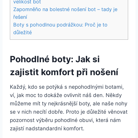
velikost bot
Zapomněňo na bolestné nošení bot – tady je
řešení
Boty s pohodlnou podrážkou: Proč je ⁣to
důležité
Pohodlné boty: ‌Jak si
zajistit komfort při ‍nošení
Každý, kdo se potýká s nepohodlnými botami,
ví, jak moc to‍ dokáže ovlivnit​ náš den. Někdy
můžeme mít ty nejkrásnější boty, ale naše nohy
se v nich necítí dobře. Proto je důležité‌ věnovat
pozornost⁢ výběru pohodlné obuvi, která ‍nám
zajistí ​nadstandardní komfort.‌