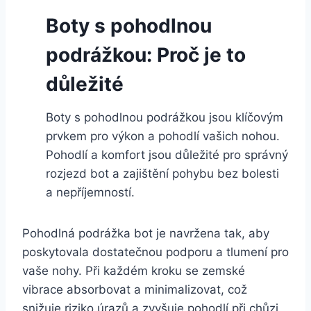
Boty s pohodlnou
podrážkou: Proč je ⁣to
důležité
Boty s pohodlnou podrážkou jsou klíčovým
prvkem ‍pro výkon a pohodlí vašich ⁢nohou. ​
Pohodlí a komfort ‍jsou důležité pro správný
rozjezd bot a zajištění pohybu bez bolesti
a nepříjemností.
Pohodlná podrážka ⁤bot je⁢ navržena tak, aby
poskytovala dostatečnou podporu a tlumení ⁣pro
vaše nohy. Při každém kroku se zemské⁢
vibrace ​absorbovat a minimalizovat, ​což
snižuje riziko úrazů a​ zvyšuje‌ pohodlí při‍ chůzi