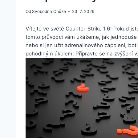
Od
Svobodná Chůze
23. 7. 2026
Vítejte⁤ ve světě Counter-Strike 1.6! Pokud ‍jst
tomto průvodci vám ukážeme,‍ jak jednoduše př
nebo si jen užít adrenalinového ⁣zápolení, bot
pohodlným úkolem. Připravte se na zvýšení vzr