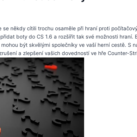
e⁢ se někdy cítili trochu⁣ osaměle při hraní proti ‌počítačo
idat boty do CS 1.6 a rozšířit tak své možnosti hraní. B
i mohou být skvělými společníky ve vaší herní cestě. S n
ušení a zlepšení‍ vašich dovedností ve hře Counter-Stri