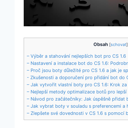
Obsah
[
schovat
]
– Výběr a⁣ stahování nejlepších bot pro CS 1.6
– Nastavení a instalace bot do‌ CS 1.6: Podro
– Proč jsou boty důležité pro CS 1.6 a jak je s
-‌ Zkušenosti a doporučení pro ⁤přidání bot do 
– Jak vytvořit vlastní boty pro CS 1.6: Krok⁢ z
– Nejlepší metody optimalizace botů pro ​lepší
– ‍Návod pro začátečníky:‍ Jak‌ úspěšně přidat
– Jak ‌vybrat boty v souladu s preferencemi a
– Zlepšete své dovednosti ⁤v CS 1.6 s pomocí 