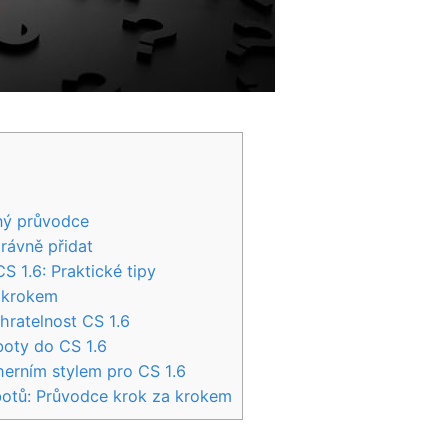
bný průvodce
právně přidat
CS 1.6: Praktické tipy
a krokem
 hratelnost CS 1.6
 boty do CS 1.6
 herním stylem pro CS 1.6
botů: Průvodce ⁣krok za krokem