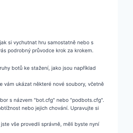
jak si vychutnat hru samostatně nebo s
 vás⁢ podrobný průvodce ⁣krok za krokem.
ruhy botů ke stažení, jako jsou například
y se vám ukázat některé nové soubory, včetně‌
oubor s názvem "bot.cfg" nebo "podbots.cfg".
obtížnost nebo jejich chování. Upravujte si
 jste vše provedli správně, měli byste nyní