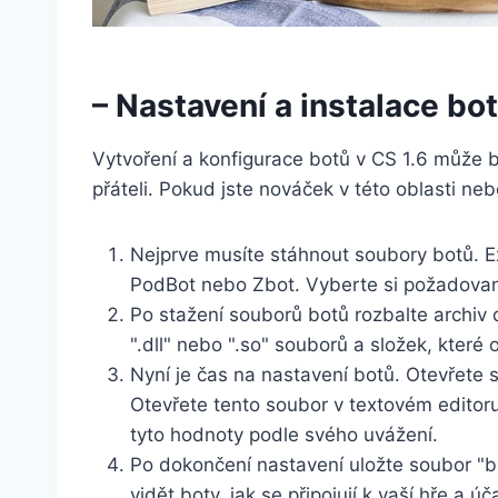
– Nastavení a instalace bo
Vytvoření ​a konfigurace botů v CS 1.6 může
přáteli. Pokud jste nováček v​ této oblasti ne
Nejprve musíte stáhnout soubory botů. Exi
PodBot nebo Zbot. Vyberte si⁢ požadovaný
Po stažení souborů botů rozbalte archiv ⁣
".dll" nebo ".so" souborů a složek, které 
Nyní je čas na nastavení botů. Otevřete s
Otevřete tento soubor v textovém ⁣editoru
tyto hodnoty podle svého ⁢uvážení.
Po dokončení nastavení uložte soubor "bot
vidět boty, jak se připojují k vaší hře a úč