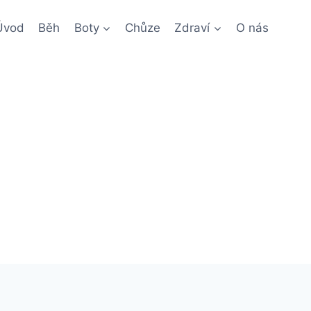
Úvod
Běh
Boty
Chůze
Zdraví
O nás