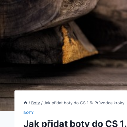
/
Boty
/
Jak přidat boty do CS 1.6: Průvodce kroky
BOTY
Jak přidat boty do CS 1