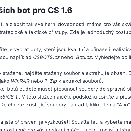
ších bot pro CS 1.6
‌ 1. a zlepšit tak své herní dovednosti, máme pro vás sk
trategické a taktické přístupy.⁢ Zde je ‍jednoduchý postup
é je ⁢vybrat boty, které⁣ jsou kvalitní a přinášejí realisti
jsou například
CSBOTS.cz
nebo ‌
Boti.cz
. Vyhledejte obl
y ⁢stažené, najděte stažený soubor a⁤ extrahujte obsah.
 jako
WinRAR
nebo
7-Zip
k⁤ extrakci souborů.
rakci botů budete muset přesunout soubory do správné s
(x8)CS 1.
. V této složce najděte ⁤podsložku
cstrike
a přes
e ​chcete existující soubory nahradit, klikněte na "Ano"
 a jste připraveni je vyzkoušet! Spusťte hru a vyberte ⁤m
a dostupné pro vás i ostatní ‌hráče. Buďte trpěliví a tr