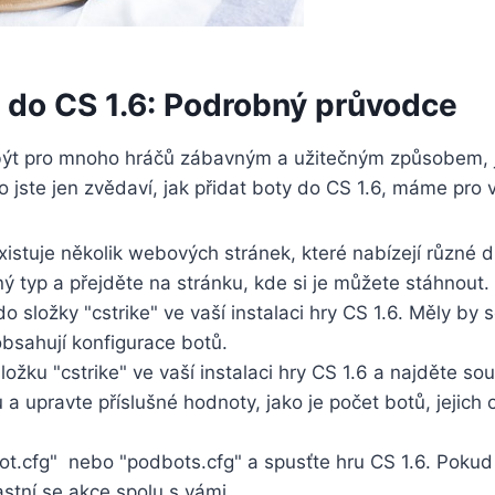
t do‌ CS 1.6: Podrobný průvodce
‍ být‌ pro mnoho hráčů zábavným a užitečným způsobem, 
bo jste⁢ jen zvědaví, jak přidat boty do CS 1.6, máme pro
stuje‍ několik webových stránek, které nabízejí různé​ d
 typ a přejděte na stránku, kde si je můžete ‍stáhnout.
do složky "cstrike" ve vaší instalaci​ hry CS 1.6. Měly b
obsahují konfigurace ⁣botů.
ložku "cstrike" ve vaší instalaci hry CS 1.6 a najděte s
 a upravte příslušné hodnoty, jako je počet botů, jejich 
.cfg" ​ nebo "podbots.cfg" a ‍spusťte hru ‍CS 1.6. Pokud
astní se akce ‍spolu s vámi.