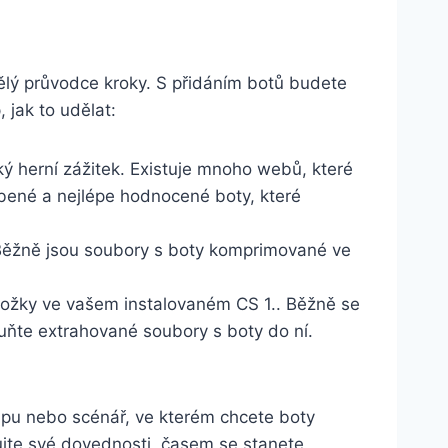
vělý průvodce kroky. S přidáním botů budete
, jak to udělat:
cký ‌herní zážitek. Existuje mnoho webů, které ​
íbené a⁤ nejlépe hodnocené boty, které
 Běžně jsou soubory s boty ‌komprimované ve​
ložky ve vašem instalovaném CS 1.. Běžně se
uňte extrahované soubory s boty do ní.
.
apu nebo scénář,⁣ ve kterém‌ chcete boty
énujte své dovednosti, časem se stanete