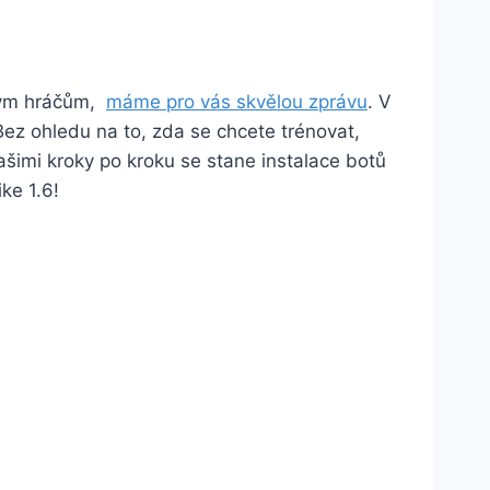
vým​ hráčům, ⁤
máme pro vás skvělou zprávu
. V
ez ohledu ⁣na to, zda se chcete ⁢trénovat,
ašimi kroky po kroku se stane ⁢instalace botů
ke 1.6!