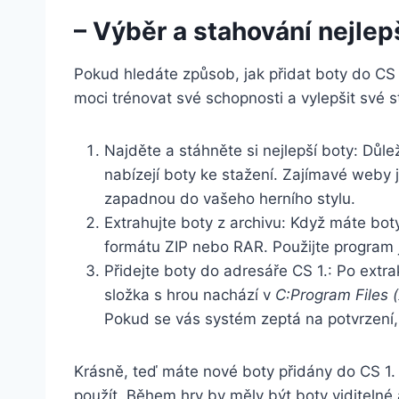
– Výběr a⁣ stahování nejlep
Pokud hledáte ​způsob, jak přidat boty do CS
‍moci trénovat své schopnosti a vylepšit své ⁤s
Najděte a stáhněte si nejlepší boty: Důležit
nabízejí boty ke stažení. Zajímavé weby 
zapadnou do vašeho herního stylu.
Extrahujte boty z archivu: Když máte bot
formátu ‌ZIP nebo RAR. Použijte program
Přidejte boty do adresáře CS 1.: Po ext
složka s hrou nachází v
C:Program Files⁣ 
Pokud se ‌vás systém zeptá na potvrzení, ž
Krásně, teď máte ​nové boty přidány⁤ do CS 1.
použít.⁤ Během hry by měly být boty viditelné 