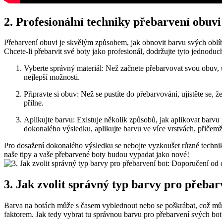
2.⁤ Profesionální techniky přebarvení obuv
Přebarvení obuvi je skvělým způsobem, jak obnovit barvu svých oblíbe
Chcete-li přebarvit své boty jako profesionál, dodržujte ​tyto jednodu
Vyberte ​správný materiál: Než začnete přebarvovat svou obuv, uj
nejlepší⁤ možnosti.
Připravte si obuv: Než se⁣ pustíte do přebarvování, ujistěte se, ⁢že
přilne.
Aplikujte barvu: Existuje několik způsobů, jak aplikovat‌ barvu
dokonalého‍ výsledku, aplikujte barvu ve více vrstvách, ⁢přičem
Pro dosažení⁤ dokonalého výsledku se‌ nebojte vyzkoušet různé technik
naše tipy‍ a vaše přebarvené boty budou vypadat jako nové!
3.​ Jak ​zvolit správný typ barvy pro přeb
Barva na botách může s ‌časem vyblednout​ nebo se poškrábat, což můž
‌faktorem. ​Jak tedy vybrat tu správnou barvu⁤ pro přebarvení ​svých bot