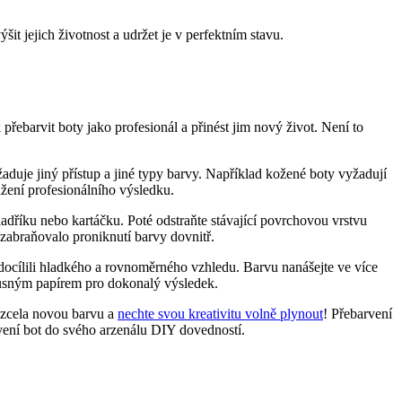
jejich‍ životnost‍ a udržet⁣ je v perfektním ⁢stavu.
 přebarvit⁢ boty jako profesionál a přinést ‌jim nový život. Není to
žaduje⁢ jiný přístup a ​jiné⁢ typy barvy. Například kožené boty vyžadují⁢
sažení profesionálního výsledku.
o hadříku nebo kartáčku. Poté ​odstraňte stávající povrchovou vrstvu⁣
 zabraňovalo proniknutí barvy dovnitř.
e docílili hladkého a rovnoměrného vzhledu. Barvu nanášejte ve​ více⁤
usným​ papírem pro ​dokonalý výsledek.
i zcela novou barvu‌ a
nechte svou kreativitu⁤ volně plynout
! ‌Přebarvení
rvení ⁤bot do ⁤svého arzenálu DIY dovedností.