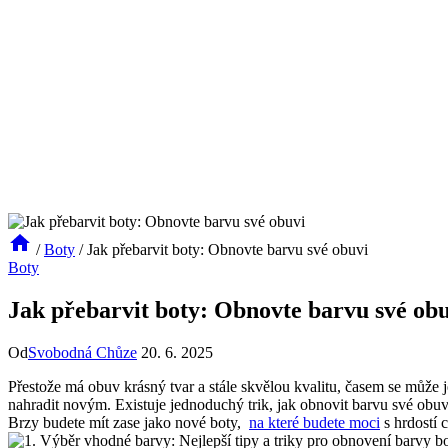
/
Boty
/
Jak přebarvit boty: Obnovte barvu své obuvi
Boty
Jak přebarvit boty: Obnovte barvu své ob
Od
Svobodná Chůze
20. 6. 2025
Přestože⁢ má obuv krásný tvar a ⁤stále ​skvělou kvalitu, časem se může je
⁣nahradit novým. Existuje ⁤jednoduchý trik, jak ​obnovit barvu své obuvi
Brzy budete mít ⁣zase jako nové‌ boty, ‍
na které budete ‌moci
s hrdostí ⁣