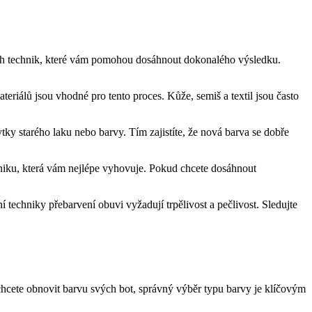
ních technik, které vám pomohou ⁤dosáhnout dokonalého výsledku.
eriálů jsou vhodné pro tento proces. Kůže, ‍semiš‌ a textil jsou často
ytky starého laku⁢ nebo‌ barvy. Tím⁤ zajistíte, že ‌nová barva se dobře
chniku, která vám nejlépe vyhovuje. ⁢Pokud chcete dosáhnout
echniky přebarvení obuvi ‌vyžadují trpělivost a ‍pečlivost. Sledujte
te‍ obnovit ⁢barvu ⁣svých bot, správný výběr typu⁣ barvy⁣ je klíčovým