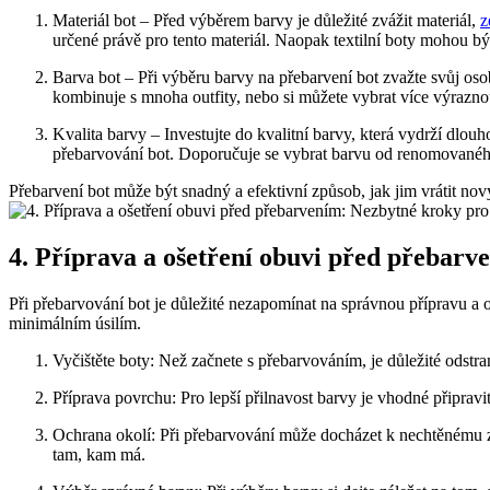
Materiál bot – Před ⁣výběrem barvy je důležité zvážit⁤ materiál,
z
určené právě pro​ tento materiál. ⁢Naopak⁢ textilní boty mohou bý
Barva bot – Při výběru⁣ barvy na přebarvení bot zvažte svůj osobn
kombinuje s‍ mnoha ⁣outfity,⁣ nebo si můžete vybrat více výraznou
Kvalita barvy – Investujte do kvalitní⁢ barvy, která ‍vydrží dl
přebarvování bot. ⁤Doporučuje se vybrat ‍barvu⁤ od renomovaného 
Přebarvení bot může být⁤ snadný a efektivní způsob, jak ‍jim ‌vrátit n
4. ‍Příprava a ošetření obuvi před přebarv
Při přebarvování‌ bot je důležité nezapomínat na správnou přípravu a o
minimálním ‍úsilím.
Vyčištěte boty: Než začnete ⁤s přebarvováním, je důležité odstrani
Příprava‍ povrchu: Pro lepší ‌přilnavost ⁣barvy je⁣ vhodné připra
Ochrana okolí: Při přebarvování může docházet ‍k nechtěnému zas
tam, ‌kam má.