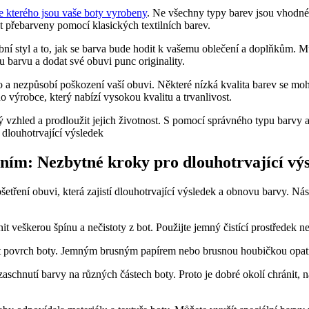
e kterého jsou vaše boty vyrobeny
. ​Ne všechny typy barev jsou vhodné
t přebarveny⁣ pomocí​ klasických textilních‌ barev.
í styl​ a ⁣to, jak ⁢se barva bude hodit k ​vašemu oblečení a doplňkům. M
 barvu‌ a ‌dodat své ⁣obuvi punc originality.
ouho a nezpůsobí poškození vaší obuvi. Některé ⁣nízká kvalita barev se
výrobce, který nabízí vysokou kvalitu⁢ a⁤ trvanlivost.
ový vzhled ‌a prodloužit jejich životnost. S pomocí správného typu barvy 
ením: Nezbytné​ kroky ⁤pro dlouhotrvající vý
šetření ​obuvi,‍ která⁤ zajistí dlouhotrvající výsledek a obnovu barvy. 
t ⁢veškerou špínu a nečistoty z ⁤bot. ⁣Použijte jemný čistící prostředek n
vit povrch ‍boty.⁣ Jemným ⁢brusným papírem nebo‌ brusnou houbičkou opatrn
chnutí barvy na různých částech boty.‍ Proto je dobré okolí chránit, nap