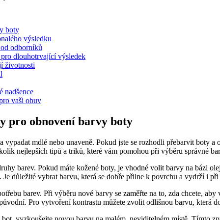
vy boty
konalého výsledku
í od odborníků
⁤pro dlouhotrvající výsledek
⁣ životnosti
l
ké nadšence
 pro vaši obuv
ky​ pro ⁣obnovení‌ barvy boty
a ⁤vypadat mdlé nebo ⁢unaveně. Pokud jste se rozhodli přebarvit boty a ob
ěkolik nejlepších ⁤tipů ​a triků, které vám pomohou při⁣ výběru správné ba
 druhy barev.⁢ Pokud máte kožené ⁢boty, je​ vhodné volit barvy na bázi ⁣ol
e důležité vybrat barvu, která se dobře⁤ přilne k povrchu a⁣ vydrží i př
​potřebu barev. Při výběru⁢ nové barvy se‌ zaměřte‌ na to, zda chcete, ‍ab
původní. Pro vytvoření ​kontrastu⁤ můžete zvolit‌ odlišnou barvu, která 
, vyzkoušejte novou⁣ barvu na malém, ‌neviditelném⁤ místě. Tímto způsobem 