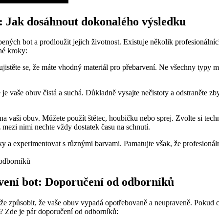
i: ​Jak dosáhnout dokonalého výsledku
ných ​bot a prodloužit jejich životnost. Existuje několik profesionál
ché kroky:
istěte se, že máte ⁤vhodný materiál pro přebarvení. ⁣Ne⁤ všechny typy mat
 ‍je ‌vaše obuv ‌čistá⁢ a ⁢suchá. Důkladně vysajte nečistoty a ⁤odstraněte zb
 na vaši obuv. Můžete použít štětec, houbičku nebo ⁤sprej. ​Zvolte si te
ž mezi nimi nechte vždy dostatek času na schnutí.
y a experimentovat s různými barvami. Pamatujte však, že profesionální t
arvení bot: Doporučení od odborníků
e způsobit,‍ že vaše obuv vypadá opotřebovaně a⁢ neupraveně. Pokud chce
? ⁢Zde​ je pár doporučení‍ od ⁢odborníků: