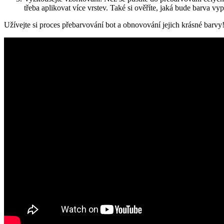
třeba aplikovat⁢ více vrstev. Také si ověříte, jaká bude barva ⁤v
Užívejte ⁢si proces přebarvování bot ⁢a obnovování jejich ‍krásné barvy!