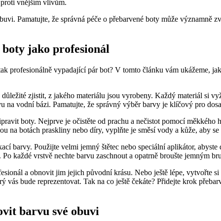
 proti vnějším vlivům.
vi. Pamatujte, že správná péče o přebarvené ‍boty může ⁢významně zvýšit 
 boty jako profesionál
ní tak profesionálně vypadající pár bot?⁣ V tomto článku ⁢vám ukážeme, jak⁣
⁤důležité zjistit, ⁢z jakého materiálu jsou vyrobeny. Každý ​materiál si⁢ vy
arvu na vodní bázi. Pamatujte, že⁤ správný výběr barvy ​je klíčový pro do
řipravit‌ boty. ‍Nejprve je očistěte od⁢ prachu a ‍nečistot ‍pomocí měkkéh
u na botách praskliny nebo⁢ díry, vyplňte je směsí vody a kůže, aby se⁤
ikací barvy. Použijte velmi jemný štětec nebo speciální aplikátor,​ abyst
. Po každé⁤ vrstvě nechte barvu zaschnout a‌ opatrně broušte jemným br
esionál a obnovit jim jejich původní ‍krásu. Nebo ještě lépe, vytvořte s
rý vás‌ bude reprezentovat. ​Tak na co ještě čekáte? Přidejte krok přeba
novit barvu své⁢ obuvi