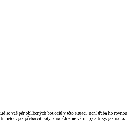
d se váš pár oblíbených bot ‌ocitl v této ⁣situaci, není třeba ho⁣ rovnou
 metod, jak přebarvit boty,⁢ a nabídneme vám tipy a‍ triky,​ jak na to.