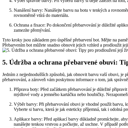
Výběr ​správné barvy: Při výběru barvy si dejte záležet na tom,⁣ 
Nanášení barvy: Nanášejte barvu‍ na botu v tenkých a rovnoměrných
rovnoměrně vtírá do materiálu.
Ochrana a fixace: Po dokončení přebarvování je důležité aplikova
zamezíte ⁤přemývání.
Tyto kroky jsou⁣ základem pro úspěšné přebarvení bot. Mějte na pamět
Přebarvením bot můžete snadno obnovit jejich vzhled a prodloužit jejich
5. ​Údržba a ‍ochrana⁤ přebarvené obuvi: Tip
Jedním z ‍nejjednodušších způsobů, jak obnovit⁤ barvu ‌vaší obuvi, je 
přebarvování, a zároveň vám poskytnou informace ​o ​tom,​ jak ​správn
Příprava boty: Před začátkem přebarvování je ‍důležité připravit 
mýdlové vody a jemného kartáčku nebo houbičky. Nezapomeňte
Výběr barvy:‍ Při‌ přebarvování obuvi‌ je⁢ vhodné použít barvu, kter
‍Vyberte si​ barvu, která je ⁤jak ⁢esteticky příjemná, tak i odolná 
Aplikace ‌barvy: Před aplikací⁣ barvy důkladně promíchejte, abys
nanášejte tenkou vrstvou a počkejte, až uschne. V případě​ potř