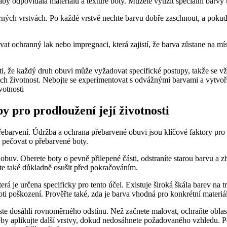
aby odpovídala materiálu a textuře ‌boty. Můžete využít speciální barvy ‌u
 vrstvách. ⁣Po ​každé vrstvě nechte barvu dobře​ zaschnout, a ​pokud je⁢ p
t‍ ochranný lak nebo impregnaci, která zajistí, ⁢že‍ barva zůstane na mís
i, ‌že⁤ každý druh obuvi ⁤může ⁣vyžadovat specifické postupy, takže se
‌ životnost. Nebojte se experimentovat s‌ odvážnými barvami a vytvořte s
y pro⁣ prodloužení její⁣ životnosti
přebarvení. Údržba a ‍ochrana přebarvené obuvi⁣ jsou klíčové faktory pro 
ě pečovat o přebarvené boty.
⁣obuv. Oberete boty o pevně přilepené části,⁢ odstraníte ‌starou barvu a z
 také důkladně ‍osušit před pokračováním.
á je ​určena specificky ⁢pro tento​ účel. Existuje ⁤široká škála barev na trhu
​proti ⁢poškození. Prověřte⁢ také, zda‌ je​ barva vhodná ⁢pro​ konkrétní mate
te dosáhli rovnoměrného odstínu. Než začnete⁤ malovat, ochraňte ⁢oblasti⁢
eby aplikujte další vrstvy, dokud nedosáhnete požadovaného⁤ vzhledu. P