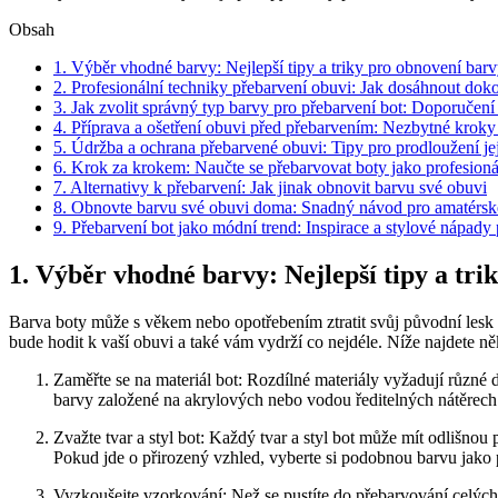
Obsah
1. ‍Výběr vhodné ⁢barvy: Nejlepší‌ tipy a triky​ pro ⁣obnovení‌ bar
2.⁤ Profesionální techniky přebarvení obuvi: ​Jak dosáhnout do
3.​ Jak ​zvolit správný typ barvy pro přebarvení bot: Doporučen
4. ‍Příprava a ošetření obuvi před přebarvením: Nezbytné​ kroky 
5. ​Údržba a ‍ochrana⁤ přebarvené obuvi: Tipy pro⁣ prodloužení její
6. ​Krok za krokem:⁢ Naučte se přebarvovat boty jako profesioná
7. Alternativy⁣ k⁣ přebarvení:⁣ Jak jinak ​obnovit barvu své⁢ obuvi
8. Obnovte barvu své ‌obuvi doma: Snadný návod pro⁤ amatérs
9. ⁣Přebarvení bot jako módní trend: Inspirace ⁢a​ stylové nápady
1. ‍Výběr vhodné ⁢barvy: Nejlepší‌ tipy a tri
Barva boty může⁤ s ​věkem ​nebo opotřebením ztratit svůj​ původní lesk⁣ 
⁣bude⁣ hodit k vaší obuvi a také vám vydrží co nejdéle. Níže‌ najdete ‌n
Zaměřte ⁤se​ na ⁣materiál bot: Rozdílné materiály ⁤vyžadují různé⁣
barvy založené na akrylových nebo vodou ⁢ředitelných⁣ nátěrech. J
Zvažte tvar a styl bot: Každý tvar a styl⁤ bot může mít odlišnou 
Pokud jde‌ o přirozený vzhled, ‌vyberte si podobnou ⁣barvu​ jako 
Vyzkoušejte vzorkování: Než se pustíte do přebarvování⁤ celých bot