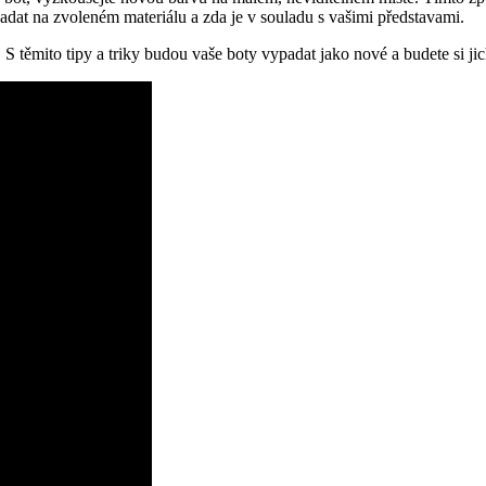
ypadat na zvoleném materiálu ⁤a zda je v⁣ souladu s vašimi představami.
 S těmito tipy a triky budou vaše boty vypadat jako ⁢nové ‍a budete si jic