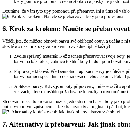
který pomůže prodloužit životnost obuvi a‍ poskytne‍ jí‌ odolnost
Doufáme, že⁣ vám⁤ tyto tipy pomohou při ‍přebarvování a údržbě vaší obu
6. ​Krok za krokem:⁢ Naučte se přebarvovat
Věděli jste, že můžete obnovit⁢ barvu⁤ své oblíbené obuvi​ a ⁤udělat⁢ z‍ 
složité a s⁤ našimi kroky ‌za krokem to zvládne úplně každý!
Zvolte správný‍ materiál: ⁤Než začnete přebarvovat svoje boty, ⁢je 
barvu na bázi‍ oleje,​ zatímco ‌textilní boty budou ⁢potřebovat b
Příprava je klíčová: ⁤Před‍ samotnou aplikací‍ barvy je důležité p
barvy pomocí speciálního odstraňovače ​nebo ⁣acetonu. Pokud jso
Aplikace‍ barvy: Když jsou boty připraveny, můžete ‍začít⁢ s apl
vrstvách, aby se dosáhlo požadované intenzity ​a rovnoměrnosti
Sledováním těchto⁣ kroků ⁢si můžete ⁣jednoduše přebarvit boty jako prof
bot je výborným způsobem, jak získat osobitý a ‌originální pár bot, kte
7. Alternativy⁣ k⁣ přebarvení:⁣ Jak jinak ​ob