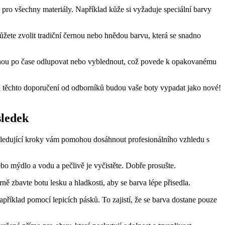
 pro všechny materiály. Například kůže si vyžaduje speciální barvy
ůžete zvolit tradiční⁣ černou nebo​ hnědou barvu,⁤ která se snadno
 mohou po čase⁢ odlupovat nebo vyblednout, ‍což⁣ povede k opakovanému
⁢a​ těchto doporučení od odborníků budou vaše boty vypadat ⁢jako ⁣nové!
sledek
Následující ⁢kroky‍ vám pomohou dosáhnout profesionálního ⁢vzhledu s
ebo‌ mýdlo a vodu a‌ pečlivě je ⁢vyčistěte. Dobře prosušte.
ě zbavte botu lesku a hladkosti,​ aby se⁢ barva lépe⁢ přisedla.
říklad pomocí lepicích pásků. To zajistí, že se ‍barva⁣ dostane pouze