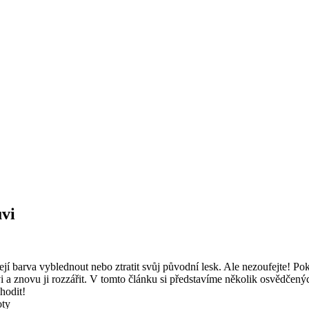
uvi
jí barva vyblednout nebo ztratit svůj původní ⁢lesk. ⁣Ale nezoufejte! Poku
 a znovu ji ‌rozzářit.⁢ V tomto článku si představíme⁣ několik osvědčených
chodit!