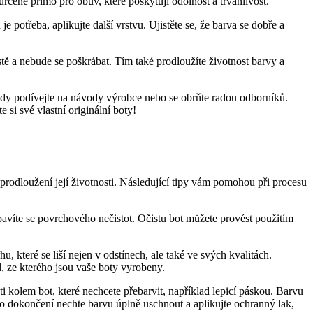
rčené přímo⁣ pro ⁣obuv, které poskytují⁣ odolnost a trvanlivost.
otřeba, aplikujte další vrstvu. Ujistěte​ se, že ⁣barva⁢ se ⁤dobře a
tě a nebude⁢ se poškrábat.‌ Tím také prodloužíte životnost barvy a
 vždy podívejte na návody výrobce nebo se obrňte radou odborníků.
i své‍ vlastní originální ‍boty!
prodloužení její ⁤životnosti. Následující tipy vám ‌pomohou při procesu
bavíte ⁤se ​povrchového nečistot. Očistu bot⁢ můžete provést použitím
, které se⁤ liší nejen‌ v odstínech, ale ⁣také ve svých​ kvalitách.
riál, ze kterého jsou vaše boty vyrobeny.
 kolem bot, které nechcete ⁤přebarvit, například⁢ lepicí⁣ páskou. Barvu
o⁢ dokončení nechte barvu úplně uschnout a ⁢aplikujte ochranný lak,