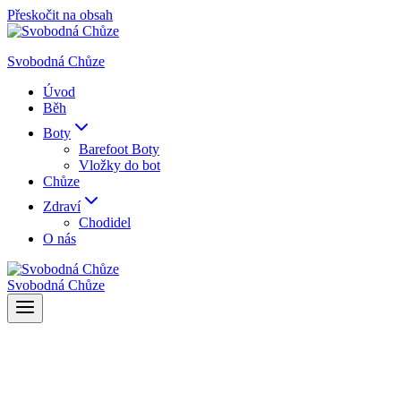
Přeskočit na obsah
Svobodná Chůze
Úvod
Běh
Boty
Barefoot Boty
Vložky do bot
Chůze
Zdraví
Chodidel
O nás
Svobodná Chůze