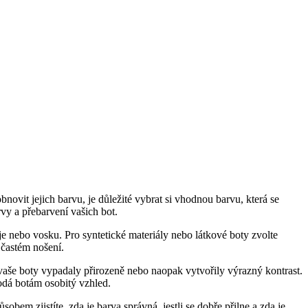
novit jejich ‍barvu, ⁤je důležité vybrat si vhodnou barvu, která se
rvy ‌a přebarvení vašich bot.
eje nebo vosku. ⁣Pro ​syntetické materiály nebo látkové boty zvolte
i častém nošení.
y vaše boty vypadaly ‌přirozeně nebo naopak ​vytvořily⁣ výrazný kontrast.
dodá botám ​osobitý vzhled.
zjistíte, zda ‌je ⁤barva⁢ správná,​ jestli‍ se dobře přilne a zda ‍je