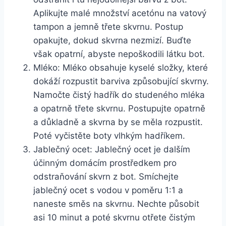
Aplikujte ⁢malé množství acetónu na vatový
tampon a ⁢jemně třete skvrnu. Postup
opakujte, dokud skvrna nezmizí.⁢ Buďte
⁤však opatrní,‍ abyste nepoškodili látku ⁤bot.
Mléko: Mléko obsahuje kyselé ⁣složky, které
⁣dokáží ⁢rozpustit barviva způsobující skvrny.
Namočte čistý​ hadřík do studeného⁣ mléka
a⁤ opatrně⁤ třete skvrnu.‌ Postupujte opatrně
a důkladně a skvrna by se měla rozpustit.
Poté vyčistěte ‍boty vlhkým hadříkem.
Jablečný ocet: ⁤Jablečný ocet je dalším
účinným ⁢domácím prostředkem ​pro
odstraňování skvrn ‌z ⁣bot. Smíchejte
jablečný ocet s vodou ⁣v ⁢poměru 1:1 a
naneste směs na ⁢skvrnu. Nechte⁢ působit
‍asi⁣ 10 minut​ a⁤ poté skvrnu otřete čistým⁢