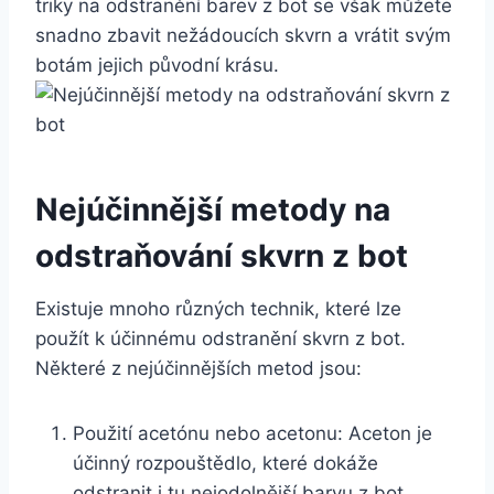
triky ⁣na​ odstranění ⁢barev ⁢z bot se⁣ však můžete
snadno zbavit nežádoucích skvrn ‍a vrátit svým
botám jejich původní krásu.
Nejúčinnější metody na
⁣odstraňování⁣ skvrn⁣ z bot
Existuje mnoho různých technik,‍ které​ lze
použít k účinnému odstranění ‌skvrn z bot.
Některé z nejúčinnějších metod jsou:
Použití acetónu nebo acetonu: Aceton je
účinný rozpouštědlo, které dokáže
odstranit i tu⁢ nejodolnější‍ barvu z ​bot.