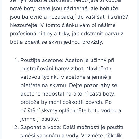
nové ‌boty, ​které jsou nádherné, ale⁢ bohužel
jsou ‌barevné a nezapadají do vaší⁤ šatní skříně?
Nezoufejte! V tomto článku vám ‌přinášíme
profesionální tipy ​a triky, jak odstranit barvu z
bot a zbavit ‌se‍ skvrn jednou provždy.
Použijte acetone:‍ Aceton je účinný při​
odstraňování barev z bot. Navlhčete
vatovou tyčinku v​ acetone a jemně ji
‌přetřete ⁤na ⁣skvrnu. Dejte ⁢pozor, aby se
acetone nedostal na okolní části ‌boty,
protože by mohl poškodit povrch. Po
očištění​ skvrny‍ opláchněte botu vodou a
jemně ji osušte.
Saponát a voda: ​Další ⁢možností⁣ je ‍použití
směsi⁢ saponátu a vody. Vezměte‍ několik