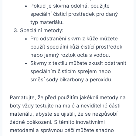
Pokud je skvrna odolná, ⁢použijte‌
speciální čisticí prostředek pro daný
typ materiálu.
Speciální metody:
Pro odstranění skvrn z kůže můžete
použít speciální kůži ​čistící prostředek
nebo jemný roztok octa s vodou.
Skvrny z ⁤textilu⁤ můžete zkusit⁣ odstranit‌
speciálním čisticím ​sprejem nebo
směsí sody bikarbony a peroxidu.
Pamatujte, že před použitím jakékoli ⁤metody na
boty vždy testujte na malé a neviditelné⁤ části
materiálu, abyste se ujistili, že‌ se nezpůsobí
žádné poškození. ⁣S těmito inovativními
metodami ‌a správnou​ péčí můžete snadno