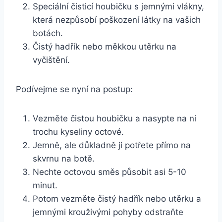
Speciální čisticí ⁢houbičku⁣ s jemnými vlákny,
která nezpůsobí poškození látky ​na vašich
botách.
Čistý hadřík nebo⁣ měkkou utěrku na
vyčištění.
Podívejme se nyní na postup:
Vezměte⁣ čistou​ houbičku a nasypte na ni
trochu kyseliny octové.
Jemně, ale důkladně ji potřete přímo na
skvrnu na botě.
Nechte octovou směs působit asi 5-10
minut.
Potom​ vezměte čistý hadřík nebo⁤ utěrku a
jemnými krouživými pohyby odstraňte