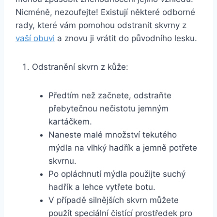
Nicméně, nezoufejte! Existují​ některé odborné
rady, které vám pomohou odstranit skvrny z
vaší obuvi
a ⁤znovu ji vrátit do ⁣původního ​lesku.
Odstranění skvrn z kůže:
Předtím​ než začnete,⁣ odstraňte
přebytečnou nečistotu jemným‌
kartáčkem.
Naneste malé množství‍ tekutého
‍mýdla⁢ na vlhký⁢ hadřík a jemně potřete
skvrnu.
Po opláchnutí mýdla použijte suchý
hadřík a lehce vytřete ⁤botu.
V případě‍ silnějších‌ skvrn můžete
použít speciální​ čistící prostředek pro