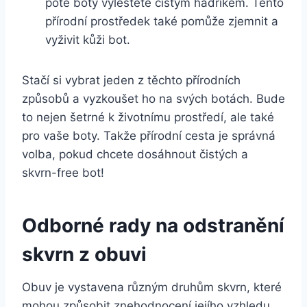
poté boty vyleštěte čistým hadříkem. ‌Tento
⁤přírodní prostředek‌ také pomůže zjemnit a
vyživit kůži bot.
Stačí si‌ vybrat ⁣jeden z těchto přírodních
způsobů a vyzkoušet ho na svých botách. Bude
to nejen šetrné k⁢ životnímu prostředí,‍ ale také
pro vaše⁣ boty.‌ Takže přírodní‌ cesta je ⁤správná
volba,⁢ pokud chcete⁢ dosáhnout ​čistých a
skvrn-free ‌bot!
Odborné rady na odstranění
skvrn z obuvi
Obuv je vystavena různým druhům skvrn, které
mohou způsobit znehodnocení jejího⁢ vzhledu.