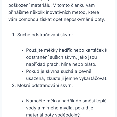
poškození⁢ materiálu. V tomto článku vám⁢
přinášíme několik inovativních ‌metod, které
vám ‍pomohou ‌získat opět neposkvrněné boty.
Suché ⁢odstraňování skvrn:
Použijte měkký ‌hadřík nebo kartáček k
odstranění⁢ suších ⁢skvrn, jako jsou​
například prach, hlína ‌nebo bláto.
Pokud‌ je skvrna suchá a pevně ​
usazená, zkuste ji jemně vykartáčovat.
Mokré odstraňování skvrn:
Namočte měkký ​hadřík do směsi teplé‍
vody‍ a mírného‌ mýdla, pokud je
materiál ‍boty ⁣voděodolný.