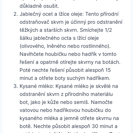
důkladně osušit.
Jablečný ocet a lžíce oleje: Tento přírodní
odstraňovač skvrn je účinný pro odstranění
těžkých a starších skvrn. Smíchejte 1/2
šálku jablečného ⁤octa s lžící‌ oleje
(olivového, lněného nebo rostlinného).⁢
Navlhčete houbičku‍ nebo hadřík v tomto
řešení a ⁤opatrně otírejte⁤ skvrny​ na botách.
Poté ​nechte řešení působit ‍alespoň 15
minut a otřete ⁢boty‍ suchým ‍hadříkem.​
Kysané mléko:⁤ Kysané mléko je skvělé na
odstranění skvrn z přírodního⁣ materiálu
bot, ‍jako je⁤ kůže nebo semiš.⁢ Namočte
⁢vatovou nebo hadříkovou houbičku do
kysaného mléka a jemně ‍otřete⁣ skvrnu na⁣
botě. Nechte působit alespoň 30⁣ minut a