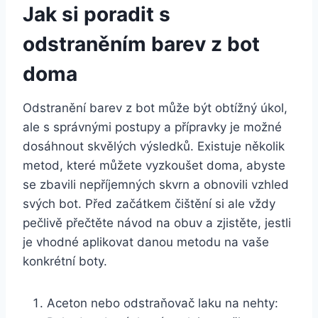
Jak si poradit s
odstraněním barev​ z‌ bot
doma
Odstranění barev‌ z bot může ⁣být obtížný úkol,
‍ale s správnými postupy⁢ a přípravky je možné
dosáhnout skvělých výsledků. Existuje několik‍
metod, které můžete vyzkoušet⁣ doma, abyste
se zbavili nepříjemných skvrn⁣ a obnovili vzhled
svých bot. Před⁤ začátkem čištění ⁣si ale vždy
pečlivě přečtěte návod na obuv a zjistěte, jestli‍
je⁣ vhodné aplikovat‌ danou metodu na⁣ vaše
konkrétní ⁢boty.
Aceton⁢ nebo odstraňovač laku ⁤na nehty: