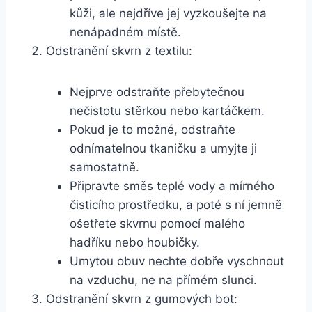
kůži, ale‍ nejdříve jej ⁤vyzkoušejte na⁤
nenápadném místě.
Odstranění skvrn z ​textilu:
Nejprve ​odstraňte přebytečnou
nečistotu stěrkou ⁢nebo kartáčkem.
Pokud je to možné, odstraňte
odnímatelnou tkaničku a ⁤umyjte ji
samostatně.
Připravte směs⁤ teplé vody⁣ a ‍mírného
čisticího prostředku, a poté ‌s ní jemně
ošetřete skvrnu‌ pomocí ‍malého
hadříku nebo ​houbičky.
Umytou obuv nechte dobře vyschnout
na vzduchu, ne na přímém slunci.
Odstranění skvrn z gumových bot: