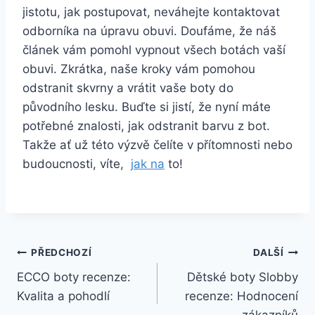
jistotu, jak postupovat, neváhejte ⁢kontaktovat
odborníka ⁣na úpravu obuvi. Doufáme, ⁢že ‌náš
článek vám pomohl⁢ vypnout‌ všech​ botách vaší
obuvi. Zkrátka, naše kroky vám pomohou
odstranit skvrny a‌ vrátit vaše boty do
původního lesku. Buďte si‍ jistí, ‌že nyní máte ​
potřebné ⁤znalosti,‍ jak odstranit barvu z bot.
Takže ať už této výzvě čelíte v přítomnosti nebo
‌budoucnosti, víte, ⁤
jak na
to!
Navigace
PŘEDCHOZÍ
DALŠÍ
ECCO boty recenze:
Dětské boty Slobby
pro
Kvalita a pohodlí
recenze: Hodnocení
zákazníků