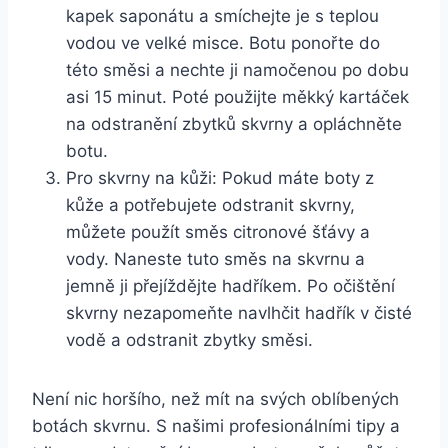
kapek saponátu a smíchejte je s teplou
vodou ve ⁤velké ‌misce. Botu ‌ponořte do
této směsi a nechte ji ⁣namočenou po dobu
asi 15 ‌minut. Poté⁢ použijte měkký kartáček
na odstranění zbytků‌ skvrny ⁣a opláchněte
botu.
Pro skvrny na ‍kůži: Pokud máte boty ⁢z
kůže a potřebujete odstranit skvrny,
můžete použít směs citronové šťávy a
vody. Naneste tuto směs na skvrnu a⁤
jemně ji přejíždějte hadříkem. Po očištění
skvrny nezapomeňte navlhčit hadřík v čisté
vodě a odstranit zbytky ⁤směsi.
Není nic horšího, než mít na svých​ oblíbených
botách skvrnu.⁢ S našimi ⁤profesionálními tipy a