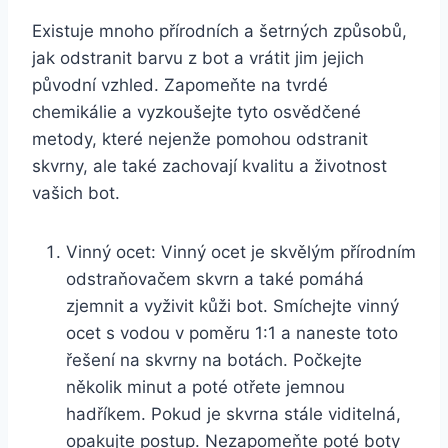
Existuje ‍mnoho přírodních a šetrných ‍způsobů,
jak odstranit​ barvu‌ z bot‍ a vrátit jim jejich
⁤původní⁣ vzhled. Zapomeňte na tvrdé
chemikálie a vyzkoušejte tyto osvědčené
metody, které nejenže pomohou odstranit
skvrny, ale také zachovají kvalitu a životnost ​
vašich bot.
Vinný ⁣ocet: Vinný ocet ‍je skvělým ⁢přírodním
odstraňovačem skvrn a také pomáhá
zjemnit ⁢a vyživit kůži bot. Smíchejte vinný
ocet s vodou v poměru 1:1 a naneste toto
řešení na skvrny na botách. Počkejte
několik minut a​ poté ‍otřete jemnou
hadříkem. Pokud ​je skvrna ‍stále ⁤viditelná,
opakujte ‍postup. Nezapomeňte poté boty