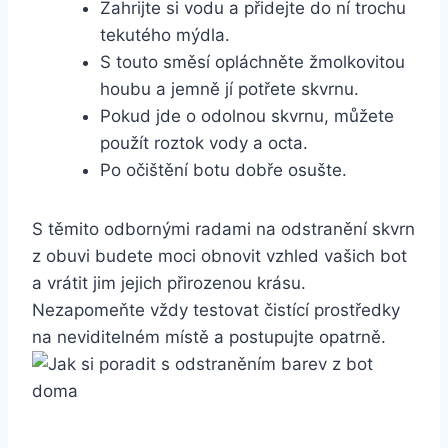
Zahrijte si ⁤vodu a přidejte do ⁣ní trochu
tekutého ⁢mýdla.
S touto směsí opláchněte ​žmolkovitou
houbu a jemně jí potřete ‌skvrnu.
Pokud jde o ​odolnou⁣ skvrnu, můžete‌
použít roztok vody ⁢a octa.
Po⁢ očištění⁤ botu dobře ​osušte.
S​ těmito ​odbornými​ radami na odstranění skvrn
z obuvi budete ⁤moci obnovit vzhled⁢ vašich bot
a vrátit⁣ jim jejich přirozenou krásu.
Nezapomeňte⁣ vždy testovat čistící prostředky
na neviditelném místě a postupujte opatrně.