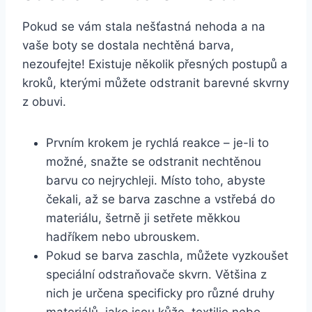
Pokud se vám stala‌ nešťastná nehoda a na
vaše ‌boty se dostala nechtěná⁤ barva,
nezoufejte! Existuje několik přesných⁣ postupů‍ a
kroků, kterými ⁢můžete odstranit barevné skvrny
z obuvi.
Prvním krokem je rychlá reakce‍ – ‍je-li to
možné, snažte se odstranit ⁢nechtěnou
barvu co nejrychleji. Místo toho,⁤ abyste
čekali,⁤ až ⁣se‌ barva zaschne a ⁣vstřebá do
materiálu, šetrně ji setřete měkkou​
hadříkem nebo ubrouskem.
Pokud ⁤se barva⁤ zaschla, můžete vyzkoušet
speciální odstraňovače skvrn. Většina z
nich je určena specificky pro ⁣různé druhy⁤
materiálů, jako​ jsou kůže,​ textilie nebo