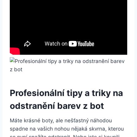
Profesionální tipy a triky na⁣
odstranění ​barev z bot
Máte krásné boty, ale nešťastný náhodou
spadne na vašich nohou nějaká ⁢skvrna, kterou
se nyní snažíte odstranit. Nebo‌ jste si ⁤koupili