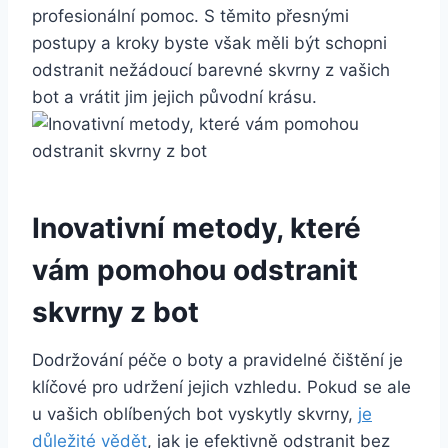
‍profesionální pomoc. S těmito přesnými⁢
postupy a kroky byste však ⁣měli být schopni
odstranit ⁤nežádoucí barevné⁤ skvrny z vašich
‌bot ⁢a vrátit jim jejich původní krásu.
Inovativní⁢ metody,‌ které
vám​ pomohou​ odstranit
skvrny z bot
Dodržování péče o boty a pravidelné‍ čištění je
klíčové ​pro‌ udržení jejich‌ vzhledu. Pokud se⁣ ale
u vašich⁢ oblíbených bot vyskytly skvrny,
je
⁢důležité vědět
, jak je efektivně odstranit bez⁢