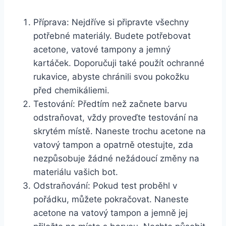
Příprava: Nejdříve si připravte všechny
⁤potřebné ​materiály. Budete potřebovat​
acetone,⁤ vatové tampony a jemný
kartáček. ‌Doporučuji také použít ochranné
rukavice, abyste ⁢chránili svou pokožku
před chemikáliemi.
Testování: Předtím než začnete barvu
odstraňovat, vždy proveďte testování na
skrytém⁣ místě.‍ Naneste trochu acetone ‍na
vatový tampon a opatrně otestujte, ​zda
⁤nezpůsobuje žádné nežádoucí změny⁢ na
materiálu vašich bot.
Odstraňování: Pokud⁤ test proběhl v
pořádku, můžete pokračovat. Naneste
⁣acetone na‌ vatový tampon a ⁤jemně ‌jej