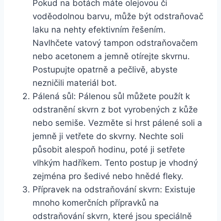
‌Pokud na botách máte olejovou či
voděodolnou barvu,⁢ může být​ odstraňovač
laku na nehty efektivním řešením.
Navlhčete vatový tampon odstraňovačem
nebo acetonem a jemně otírejte skvrnu.
‍Postupujte opatrně a pečlivě, abyste
nezničili materiál bot.
Pálená sůl: Pálenou⁤ sůl můžete použít ‍k
odstranění skvrn z bot vyrobených z⁢ kůže
nebo semiše. Vezměte si hrst pálené soli a
jemně ji ‍vetřete do skvrny. Nechte soli
působit alespoň hodinu, ​poté ​ji setřete
‌vlhkým hadříkem. Tento postup je vhodný
zejména pro šedivé nebo hnědé fleky.
Přípravek na odstraňování skvrn: Existuje
mnoho komerčních přípravků na
odstraňování ‌skvrn, ⁢které jsou speciálně