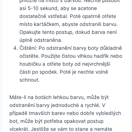
přiložte na místo s barvou. Nechte působit
asi 5-10 sekund, aby se acetone
dostatečně vstřebal. Poté opatrně otřete
⁣místo kartáčkem, abyste odstranili barvu.
Opakujte tento postup, dokud barva ⁤není
úplně ‌odstraněna.
Čištění: Po⁤ odstranění barvy boty důkladně⁤
očistěte. ⁣Použijte čistou vlhkou hadřík ‌nebo⁣
houbičku a ​otřete boty od nejvrchnější
části po spodek.​ Poté je nechte volně
schnout.
Máte-li⁣ na⁣ botách lehkou barvu, může být
odstranění barvy jednoduché a rychlé. V
případě tmavších barev nebo dobře​ vybledlých
bot, může být potřeba opakovat postup
vícekrát. Jestliže se vám to stane a nemáte