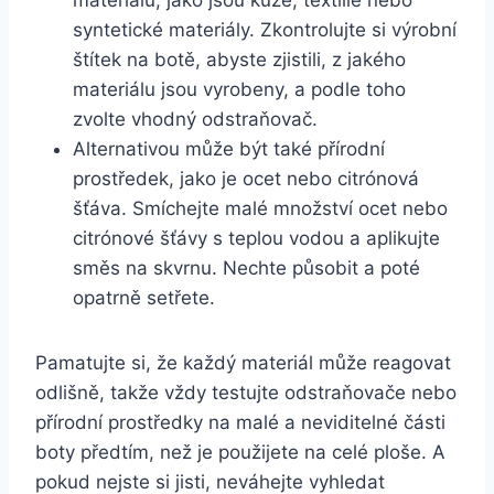
syntetické ⁤materiály. Zkontrolujte si výrobní
štítek na botě, abyste zjistili, z jakého
⁤materiálu​ jsou⁢ vyrobeny, a podle toho
zvolte vhodný ​odstraňovač.
Alternativou může ‍být také přírodní
prostředek, jako je ocet nebo⁢ citrónová​
šťáva. Smíchejte malé⁣ množství ocet‌ nebo
citrónové šťávy ⁣s teplou vodou a aplikujte
směs na skvrnu.​ Nechte působit a‍ poté
⁣opatrně setřete.‍
Pamatujte si, ⁤že každý materiál může reagovat‍
odlišně, takže vždy testujte odstraňovače nebo
přírodní prostředky na malé a neviditelné části
boty předtím, než je použijete​ na celé ploše. A
pokud⁣ nejste si jisti, neváhejte vyhledat