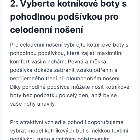
2. Vyberte kotníkové boty s
pohodlnou podšívkou pro
celodenní ‌nošení
Pro celodenní nošení vybírejte ⁢kotníkové ⁣boty s
pohodlnou podšívkou, která zajistí maximální
komfort vašim nohám. Pevná a měkká
podšívka dokáže zabránit vzniku odřenin⁢ a‍
nepříjemného tření‍ při dlouhodobém ⁣nošení.
Díky pohodlné podšívce můžete nosit kotníkové
boty bez⁤ podpatku​ po celý den, aniž by se
vaše‌ nohy unavily.
Pro‍ atraktivní vzhled a pohodlí doporučujeme
vybrat⁣ model kotníkových bot s měkkou textilní‍
podšívkou nebo s vnitřním polstrováním. ​