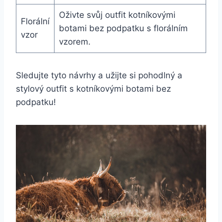
Oživte‌ svůj‍ outfit⁣ kotníkovými
Florální
botami bez podpatku s florálním
vzor
vzorem.
Sledujte ‍tyto‌ návrhy a užijte si pohodlný‌ a
stylový outfit​ s ⁢kotníkovými botami ⁢bez
podpatku!