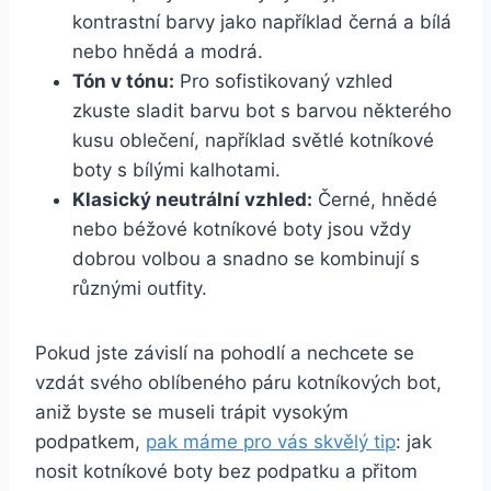
‌kontrastní barvy jako⁣ například černá⁣ a bílá
nebo hnědá a modrá.
Tón v tónu:
Pro sofistikovaný‌ vzhled
zkuste ⁤sladit barvu bot s barvou některého
kusu oblečení,⁣ například světlé kotníkové
boty s ⁢bílými kalhotami.
Klasický neutrální vzhled:
Černé, hnědé
nebo béžové‌ kotníkové boty jsou ​vždy
‍dobrou volbou a ⁣snadno se kombinují s
různými ‍outfity.
Pokud jste‍ závislí na pohodlí ⁢a​ nechcete se
vzdát svého ​oblíbeného páru‌ kotníkových bot,
⁤aniž byste se museli ‍trápit vysokým
podpatkem,
pak máme pro‍ vás skvělý tip
: jak
nosit ⁢kotníkové boty⁣ bez⁤ podpatku a přitom