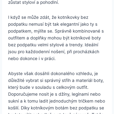
zůstat ​styloví⁣ a pohodlní.
I ⁣když se ‌může zdát, že kotníkovky bez‍
podpatku nemusí‌ být tak elegantní jako​ ty s
podpatkem, mýlíte se. Správně kombinované s
outfitem a doplňky mohou být kotníkové boty‍
bez podpatku velmi⁣ stylové a trendy. Ideální
jsou pro ‌každodenní nošení,‍ při procházkách
nebo ‍dokonce‌ i v práci.
Abyste však dosáhli dokonalého vzhledu, je
důležité‍ vybrat si správný střih a ​materiál boty,
který bude v‍ souladu s celkovým outfit.
Doporučujeme nosit je⁣ s džíny, legínami nebo
sukní⁢ a k tomu ladit jednoduchým tričkem nebo
košilí. Díky kotníkovým‌ botám​ bez podpatku se