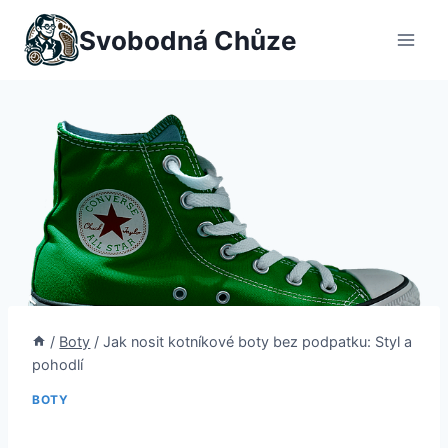
Přeskočit
Svobodná Chůze
na
obsah
/
Boty
/
Jak nosit kotníkové boty bez podpatku: Styl a
pohodlí
BOTY