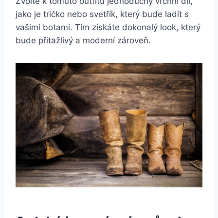
Zvolte k tomuto ⁣outfitu jednoduchý vrchní díl,
jako je tričko nebo svetřík, ​který ‍bude ladit ⁤s
vašimi botami. Tím získáte dokonalý look, který
bude přitažlivý a moderní zároveň.