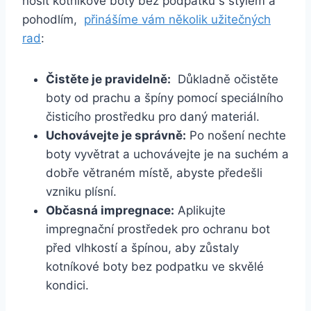
nosit kotníkové boty bez podpatku s stylem a
pohodlím, ‍
přinášíme vám několik ⁤užitečných
rad
:
Čistěte ‍je pravidelně:
​ Důkladně očistěte
boty ​od⁣ prachu a špíny pomocí speciálního
čisticího prostředku pro ‍daný ⁤materiál.
Uchovávejte je správně:
Po nošení nechte
boty vyvětrat a‌ uchovávejte je na suchém ⁢a
dobře větraném ⁤místě,‍ abyste předešli
vzniku ‍plísní.
Občasná impregnace:
⁢Aplikujte‌
impregnační prostředek pro ochranu bot
před vlhkostí a špínou, aby zůstaly
kotníkové boty bez podpatku ve skvělé
kondici.