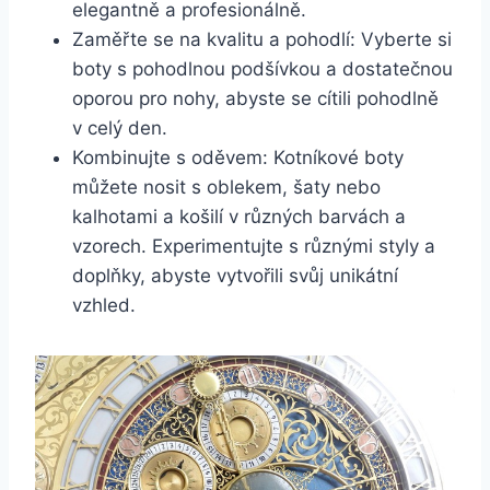
elegantně ⁤a profesionálně.
Zaměřte se ‌na ⁢kvalitu a pohodlí:⁣ Vyberte ‍si
boty s pohodlnou podšívkou a ‌dostatečnou⁣
oporou pro nohy, abyste se ​cítili⁤ pohodlně
v celý ⁤den.
Kombinujte s oděvem: Kotníkové boty
můžete nosit s oblekem, šaty nebo
kalhotami a košilí‌ v různých barvách a
vzorech. Experimentujte s různými styly a
doplňky, abyste vytvořili svůj unikátní
vzhled.