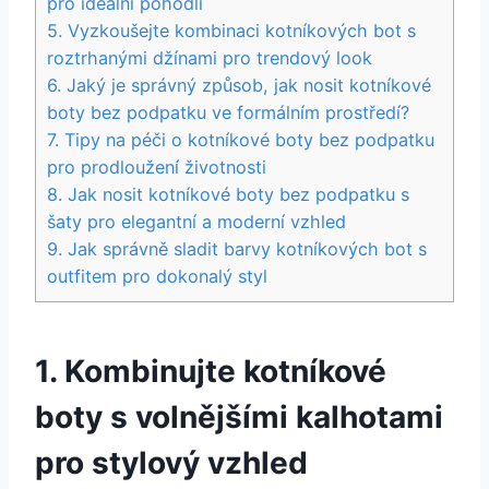
⁢pro ideální⁣ pohodlí
5.‌ Vyzkoušejte ​kombinaci kotníkových ⁤bot s ​
roztrhanými ‌džínami pro trendový look
6.⁤ Jaký je správný způsob, jak nosit kotníkové
boty bez ⁢podpatku ve formálním ‌prostředí?
7. Tipy na péči ‌o kotníkové boty bez podpatku
pro prodloužení ⁢životnosti
8.‌ Jak nosit kotníkové​ boty bez ⁢podpatku ‌s
šaty pro elegantní ⁢a moderní ⁣vzhled
9. Jak ‍správně sladit ⁢barvy kotníkových bot​ s‍
outfitem ‌pro dokonalý styl
1. Kombinujte kotníkové
boty s volnějšími kalhotami
pro stylový vzhled