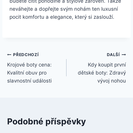
budete cítit pohodlně‍ a stylově zároveň.⁣ Takže
neváhejte ​a ​dopřejte svým nohám ten luxusní
pocit komfortu⁣ a elegance,⁣ který si zaslouží.‍
Navigace
PŘEDCHOZÍ
DALŠÍ
Krojové boty cena:
Kdy koupit první
pro
Kvalitní obuv pro
dětské boty: Zdravý
příspěvek
slavnostní události
vývoj nohou
Podobné příspěvky