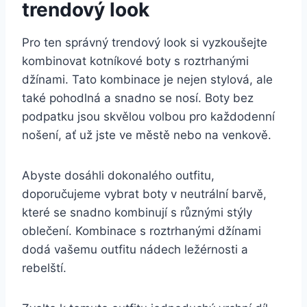
trendový look
Pro ten správný trendový look si vyzkoušejte
kombinovat kotníkové boty s roztrhanými
‌džínami. Tato kombinace je nejen stylová, ale
⁤také pohodlná a snadno se nosí. Boty ⁣bez​
podpatku jsou ⁤skvělou volbou pro každodenní
nošení, ať už jste ve městě nebo na ‍venkově.
Abyste dosáhli​ dokonalého outfitu,
⁣doporučujeme vybrat boty v neutrální barvě,⁣
které se snadno kombinují s různými‌ stýly
oblečení.​ Kombinace⁤ s ⁢roztrhanými džínami
dodá​ vašemu​ outfitu nádech ležérnosti⁤ a
rebelští.