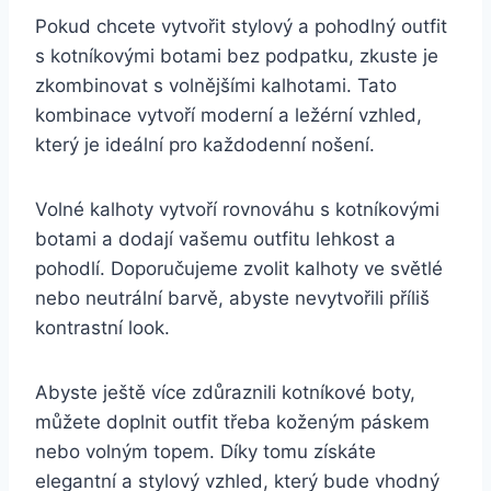
Pokud chcete vytvořit ‍stylový‌ a ⁣pohodlný outfit
s kotníkovými botami bez podpatku, zkuste je
zkombinovat s volnějšími kalhotami. Tato
kombinace vytvoří moderní a ležérní vzhled,
‌který je ideální⁢ pro každodenní nošení.
Volné kalhoty vytvoří rovnováhu‌ s kotníkovými
botami ‌a ⁤dodají ‌vašemu outfitu lehkost ⁣a
pohodlí.‌ Doporučujeme zvolit kalhoty ⁢ve světlé
nebo neutrální barvě, abyste​ nevytvořili příliš
kontrastní look.
Abyste ještě více zdůraznili kotníkové boty,
můžete doplnit outfit třeba koženým páskem
nebo volným topem.⁤ Díky tomu získáte
elegantní a stylový vzhled, který bude vhodný