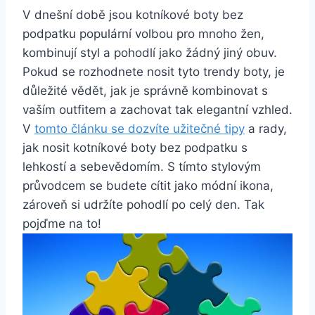
V​ dnešní době jsou kotníkové‌ boty bez
podpatku populární volbou ⁢pro mnoho⁤ žen,
kombinují styl a pohodlí ⁤jako žádný jiný⁤ obuv.
Pokud se rozhodnete nosit tyto ​trendy boty,⁤ je
‌důležité vědět, jak⁤ je⁣ správně kombinovat ‍s
vaším outfitem a⁣ zachovat tak ⁤elegantní vzhled.
V⁤
tomto​ článku se dozvíte užitečné tipy
a rady,​
jak nosit kotníkové boty⁣ bez ‌podpatku s
⁢lehkostí a sebevědomím. S⁢ tímto ⁤stylovým
průvodcem se budete cítit jako módní ikona,
‍zároveň si udržíte pohodlí po‍ celý den. Tak​
pojďme na to!