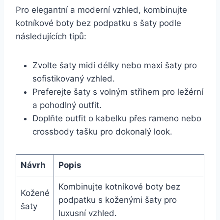
Pro elegantní a moderní vzhled, kombinujte
kotníkové ⁤boty bez podpatku s šaty ⁢podle⁢
následujících ​tipů:
Zvolte šaty midi ‌délky nebo maxi šaty pro​
sofistikovaný vzhled.
Preferejte ‍šaty s volným střihem pro ležérní
a ​pohodlný outfit.
Doplňte outfit o kabelku ⁤přes rameno nebo
crossbody tašku pro dokonalý look.
Návrh
Popis
Kombinujte kotníkové boty bez
Kožené
podpatku s ‍koženými ​šaty pro
šaty
‌luxusní‍ vzhled.