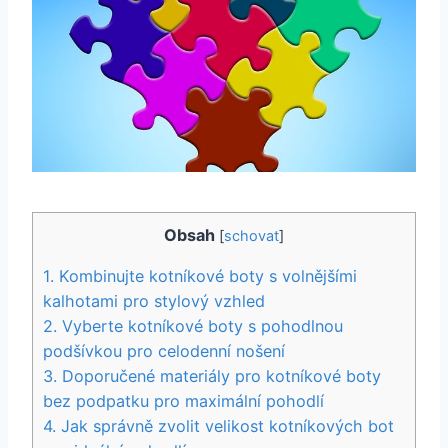
Obsah
[
schovat
]
1. Kombinujte kotníkové boty s volnějšími
kalhotami pro stylový vzhled
2. Vyberte kotníkové boty s pohodlnou
podšívkou pro celodenní ‌nošení
3. Doporučené materiály pro kotníkové boty
bez podpatku pro maximální pohodlí
4.⁣ Jak správně‍ zvolit⁣ velikost kotníkových bot