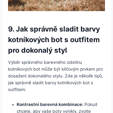
9. Jak ‍správně sladit ⁢barvy
kotníkových bot​ s‍ outfitem
‌pro dokonalý styl
Výběr ​správného barevného odstínu
‍kotníkových ⁤bot ⁣může být klíčovým prvkem pro
dosažení dokonalého stylu. Zde je ‌několik ‌tipů,‌
jak správně sladit ‌barvy kotníkových bot s
outfitem:
Kontrastní barevná kombinace:
Pokud
chcete, aby vaše boty vynikly, ​zvolte