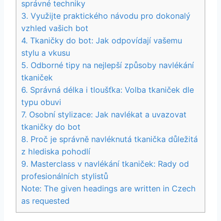
‌správné techniky
3. Využijte ‌praktického⁢ návodu ‍pro dokonalý
vzhled vašich bot
4. Tkaničky do bot: Jak odpovídají vašemu
stylu‍ a⁣ vkusu
5. Odborné tipy na nejlepší způsoby navlékání
tkaniček
6. Správná délka i ‌tloušťka: Volba tkaniček dle
‌typu‍ obuvi
7. Osobní stylizace: Jak⁣ navlékat⁢ a uvazovat
⁤tkaničky do bot
8. Proč je správně navléknutá tkanička ​důležitá
z hlediska pohodlí
9. ⁣Masterclass v navlékání tkaniček: Rady od
profesionálních stylistů
Note: The given‍ headings are written in Czech
⁢as requested