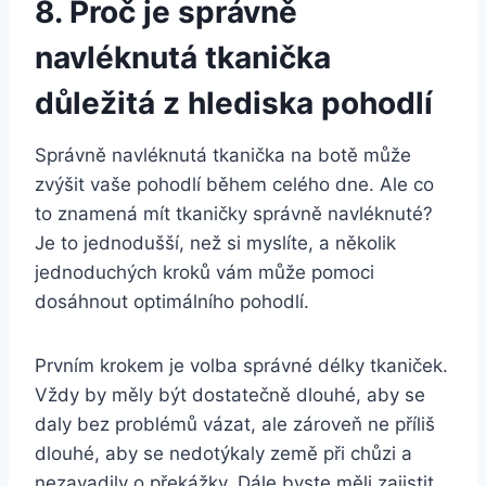
8. Proč je správně
navléknutá tkanička ​
důležitá z hlediska pohodlí
Správně navléknutá tkanička na botě může
zvýšit vaše pohodlí⁢ během ‌celého dne. Ale co
⁤to znamená ⁢mít tkaničky‌ správně​ navléknuté?
Je to jednodušší, než​ si‌ myslíte, a ‍několik
jednoduchých kroků vám může pomoci
dosáhnout optimálního pohodlí.
Prvním krokem je volba správné‍ délky⁤ tkaniček.
Vždy‍ by měly ⁣být dostatečně dlouhé, aby se
daly‍ bez problémů vázat, ale zároveň ne příliš
dlouhé, aby se nedotýkaly ‌země ​při⁤ chůzi ‌a
nezavadily o překážky. Dále byste ⁤měli zajistit,