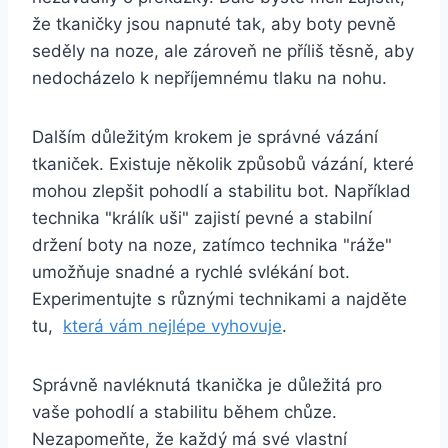
že tkaničky jsou napnuté tak, aby boty pevně
seděly na noze, ale zároveň ne příliš těsně,⁤ aby
nedocházelo k ​nepříjemnému tlaku na ‍nohu.
Dalším důležitým krokem je správné vázání
tkaniček. Existuje několik způsobů ‌vázání, které
mohou zlepšit pohodlí a stabilitu ‌bot. Například
technika "králík uši" zajistí pevné a stabilní
držení boty na noze, zatímco technika⁢ "ráže"
umožňuje snadné a⁢ rychlé svlékání bot.​
Experimentujte s ⁤různými technikami a najděte
tu, ​
která vám‌ nejlépe vyhovuje
.
Správně navléknutá tkanička je důležitá‍ pro
vaše pohodlí a stabilitu během ‍chůze.
Nezapomeňte, že každý má své vlastní