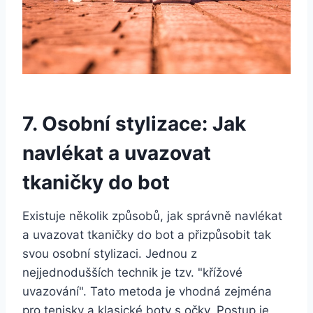
7. Osobní stylizace: Jak⁣
navlékat⁢ a uvazovat
⁤tkaničky do bot
Existuje několik způsobů, jak ‍správně navlékat‍
a uvazovat‌ tkaničky do bot a přizpůsobit tak
svou osobní⁢ stylizaci. Jednou z
‌nejjednodušších technik je tzv. "křížové
uvazování". Tato metoda‌ je vhodná zejména ​
pro tenisky ⁣a ⁢klasické boty s očky. Postup je