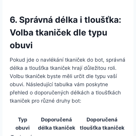
6. Správná délka i ‌tloušťka:
Volba tkaniček dle ‌typu‍
obuvi
Pokud jde​ o navlékání tkaniček ‌do‌ bot, správná
délka a ‍tloušťka ⁣tkaniček hrají důležitou roli.‌
Volbu​ tkaniček ⁣byste měli určit dle typu vaší
obuvi. Následující‍ tabulka vám‍ poskytne⁣
přehled o⁢ doporučených délkách a tloušťkách
⁢tkaniček pro různé druhy bot:
Typ
Doporučená
Doporučená⁣
obuvi
délka tkaniček
tloušťka tkaniček