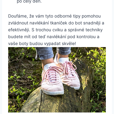
po celý den.
Doufáme, že ⁣vám tyto odborné tipy pomohou
zvládnout navlékání tkaniček do bot snadněji a
efektivněji. S ‌trochou ‍cviku a správné techniky ​
budete mít od teď navlékání‌ pod⁣ kontrolou ​a
vaše‍ boty budou vypadat skvěle!