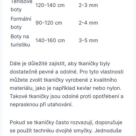
Tenisové
120-140 cm
2-3 mm
boty
Formální
90-120 cm
2-4 mm
boty
Boty na
140-160 cm
3-5 mm
turistiku
Dále je důležité zajistit, aby tkaničky ⁤byly
dostatečně pevné a odolné. Pro tyto vlastnosti
můžete zvolit tkaničky vyrobené z kvalitního
materiálu,⁢ jako⁣ je například ​kevlar nebo nylon.
Takové tkaničky jsou ⁢odolné proti opotřebení ‍a
neprasknou při‌ utahování.
Pokud se tkaničky často rozvazují, doporučuje
se ⁤použít techniku dvojité smyčky. Jednoduše⁢