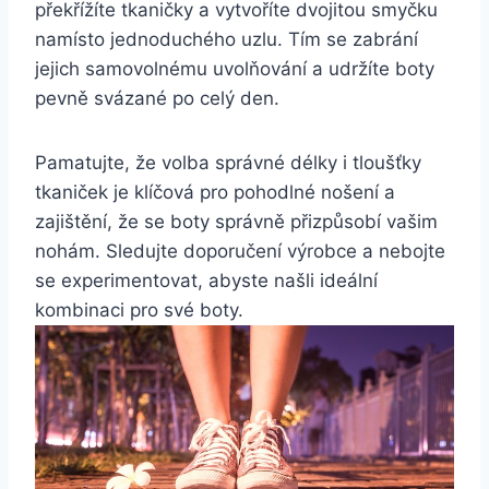
překřížíte tkaničky a vytvoříte ⁣dvojitou smyčku
namísto⁣ jednoduchého uzlu. ⁣Tím se zabrání
⁤jejich samovolnému​ uvolňování a udržíte ‍boty
pevně svázané po celý ⁤den.
Pamatujte, že volba správné délky ‍i tloušťky
tkaniček je klíčová pro pohodlné nošení a
zajištění, že ⁢se boty správně přizpůsobí vašim
nohám. Sledujte doporučení výrobce a nebojte
se⁢ experimentovat, ⁣abyste našli ideální
kombinaci ⁤pro‍ své ‍boty.