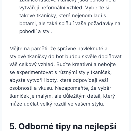
vytvářejí neformální vzhled. Vyberte si
takové tkaničky, které nejenom⁢ ladí s
botami, ale také splňují vaše požadavky na
pohodlí a ‍styl.
Mějte na​ paměti, že správně navléknuté a
stylové tkaničky do bot budou skvěle doplňovat
‍váš celkový vzhled. ‍Buďte kreativní a⁣ nebojte
se ⁤experimentovat s různými styly tkaniček,
⁣abyste vytvořili boty, ⁢které odpovídají vaší
osobnosti ⁣a vkusu. Nezapomeňte, že‍ výběr
tkaniček je malým, ale důležitým ⁣detail, který
může udělat velký rozdíl⁣ ve vašem stylu.
5. Odborné tipy na nejlepší