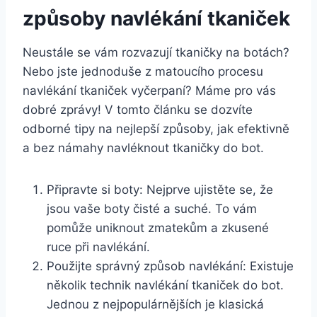
způsoby navlékání tkaniček
Neustále se vám rozvazují​ tkaničky na botách?
Nebo jste jednoduše z ‍matoucího procesu
navlékání tkaniček vyčerpaní? Máme pro vás
dobré ⁣zprávy! V tomto článku se dozvíte‍
odborné tipy na nejlepší‌ způsoby, jak efektivně
a⁣ bez námahy navléknout tkaničky do bot.
Připravte si boty: Nejprve ujistěte se, že
jsou vaše boty čisté a suché. To⁢ vám
pomůže uniknout zmatekům ‌a ‍zkusené
ruce při navlékání.
Použijte správný způsob navlékání: Existuje
několik technik navlékání tkaniček do bot.
Jednou z⁢ nejpopulárnějších je klasická