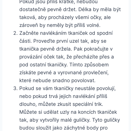
Pokud jsou příliš krátké, nebudou
dostatečně pevně držet. Délka‌ by měla být
taková, aby procházely ‌všemi očky, ‌ale
zároveň​ by​ neměly být příliš volné.
Začněte ​navlékáním tkaniček od spodní
části. Proveďte první uzel⁤ tak, aby se
tkanička pevně‍ držela. Pak pokračujte v
provázání oček tak, že přecházíte přes a
⁤pod ⁣ostatní tkaničky. ⁤Tímto způsobem
získáte pevné a vyrovnané provlečení,
které nebude snadno‍ povolovat.
Pokud se vám tkaničky neustále povolují,
nebo pokud trvá⁤ jejich navlékání příliš​
dlouho, můžete zkusit ⁣speciální trik.
Můžete si udělat uzly na koncích tkaniček
tak, aby vytvořily malé guličky. Tyto guličky
budou sloužit jako ‌záchytné body pro