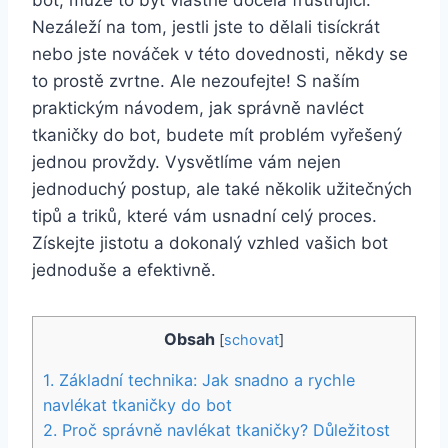
Nezáleží na tom, jestli jste to dělali ⁢tisíckrát
nebo‍ jste nováček v této dovednosti, někdy se⁣
to⁤ prostě zvrtne. ​Ale ‍nezoufejte! S ⁣naším
praktickým návodem, jak správně navléct‌
tkaničky do bot,⁢ budete⁢ mít‌ problém vyřešený
jednou⁢ provždy. Vysvětlíme vám nejen
jednoduchý postup,​ ale také‍ několik užitečných
tipů a triků, které vám usnadní celý proces.
Získejte jistotu a dokonalý vzhled vašich bot
jednoduše ​a efektivně.
Obsah
[
schovat
]
1. Základní ‌technika: ⁢Jak snadno a rychle⁣
navlékat tkaničky​ do ​bot
2. Proč ​správně navlékat tkaničky? Důležitost