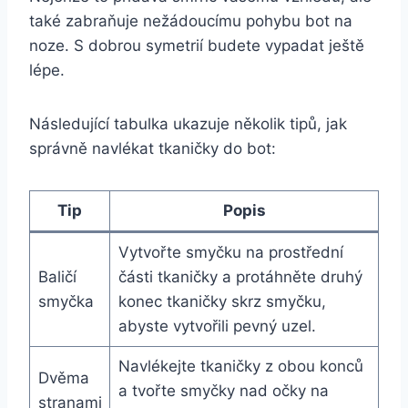
‍také zabraňuje nežádoucímu pohybu ​bot na
‌noze. S dobrou symetrií budete vypadat⁣ ještě
lépe.
Následující tabulka ukazuje několik tipů,⁣ jak
správně navlékat tkaničky ⁤do⁢ bot:
Tip
Popis
Vytvořte smyčku ‌na prostřední
Baličí ​
části ‌tkaničky ‌a protáhněte ‍druhý
smyčka
konec tkaničky skrz smyčku,
abyste vytvořili pevný uzel.
Navlékejte tkaničky z obou konců
Dvěma
a tvořte smyčky nad očky na
stranami