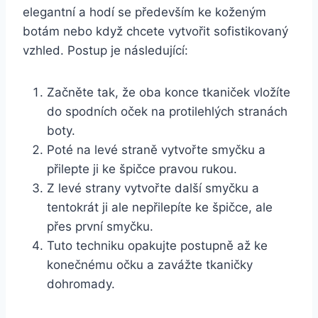
elegantní a hodí ​se především ke koženým
botám nebo když chcete vytvořit sofistikovaný⁤
vzhled. Postup je následující:
Začněte tak, že oba‌ konce ⁣tkaniček vložíte
do ⁤spodních oček na ‌protilehlých stranách
boty.
Poté na levé straně‌ vytvořte​ smyčku a
přilepte⁢ ji⁣ ke špičce pravou rukou.
Z levé strany vytvořte další smyčku a
tentokrát ji ale nepřilepíte ke špičce, ale
přes první smyčku.
Tuto techniku opakujte postupně až⁢ ke
konečnému ​očku a zavážte⁤ tkaničky
dohromady.