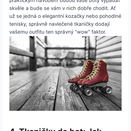
praktickým návodem budou vaše boty vypadat
skvěle a bude se vám v nich‍ dobře chodit. Ať
už se jedná o elegantní kozačky nebo pohodlné
tenisky, správně navlečené tkaničky dodají
vašemu ⁢outfitu‌ ten správný "wow" faktor.