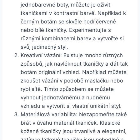
jednobarevné boty, ⁤můžete ⁣je oživit
tkaničkami v kontrastní barvě. Například k
černým botám se skvěle hodí červené
nebo ⁣bílé ‌tkaničky. Experimentujte s⁤
různými⁤ kombinacemi barev a vytvořte si
svůj jedinečný styl.
Kreativní ‌vázání: Existuje mnoho různých
způsobů, ⁤jak navléknout tkaničky ‌a dát⁣ tak
‍botám ‌originální vzhled. Například můžete
zkoušet ⁤vázání v podobě maslačku nebo
rybí sítě. Tímto způsobem se můžete
vyhnout jednotvárnému a nudnému
vzhledu a vytvořit si​ vlastní unikátní styl.
Materiálová ⁤variabilita: Nezapomeňte také
brát v úvahu materiál tkaniček. Klasické
kožené tkaničky jsou ​trvanlivé a elegantní,
zatímco látkové tkaničky ⁣jsou​ pohodlné‌ a