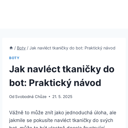
/
Boty
/
Jak navléct tkaničky do bot: Praktický návod
BOTY
Jak navléct tkaničky do
bot: Praktický návod
Od
Svobodná Chůze
21. 5. 2025
Vážně to může znít jako jednoduchá úloha, ale
jakmile ‍se pokusíte navléct tkaničky do svých
⁣bot, může ‍to‍ být vlastně ⁣docela ⁢frustrující.