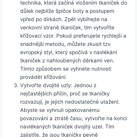
technika, která začíná vložením tkaniček do
důlek nejblíže ‌špičce⁤ boty a postupem
vpřed po dírkách. Zpět vybíhejte na
venkovní straně‌ tkaniček, tím vytvoříte
křížovací vzor. Pokud preferujete rychlejší a
snadnější metodu, můžete zkusit tzv.
⁤evropský styl, ‌který spočívá v navlékání
tkaniček z ​nahloubených děrkami ven.
Tímto způsobem se vyhnete nutnosti
provádět křížování.
Vytvořte dvojité uzly: ⁢Jednou z
nejčastějších příčin, proč se ‌tkaničky
rozvazují, ‌je​ jejich nedostatečné utažení.
Abyste se vyhnuli opakovanému
povazování a ztrátě času, vytvořte na konci
navlékaných tkaniček dvojitý ‍uzel. Tím
⁤zajistíte, že jsou tkaničky pevně