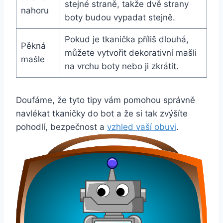
stejné straně, takže⁣ dvě strany
nahoru
boty budou vypadat stejně.
Pokud​ je tkanička příliš⁤ dlouhá,
Pěkná‌
můžete vytvořit dekorativní mašli
mašle
na‌ vrchu⁤ boty nebo ji zkrátit.
Doufáme, že tyto ⁤tipy vám pomohou správně
navlékat tkaničky do ​bot a že si tak zvýšíte
pohodlí, bezpečnost a
vzhled ‍vaší ‌obuvi
.