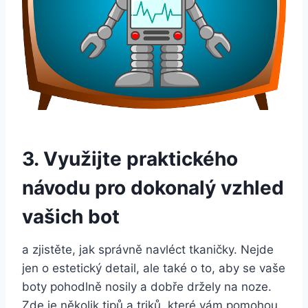
3. Využijte ‌praktického⁢
návodu ‍pro dokonalý vzhled
vašich bot
a zjistěte, jak správně navléct tkaničky. Nejde
jen o estetický detail,⁢ ale také o to,​ aby se vaše
boty pohodlně ‍nosily a dobře držely na ‌noze.‍
Zde je několik tipů​ a triků, které vám pomohou