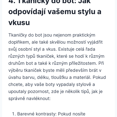
4. Tkaničky do bot: Jak
odpovídají vašemu stylu‍ a⁣
vkusu
Tkaničky do ⁢bot jsou⁢ nejenom praktickým
doplňkem, ale‌ také skvělou možností vyjádřit
svůj osobní styl a vkus.⁣ Existuje celá řada‍
různých ⁢typů tkaniček, které se hodí k⁢ různým
druhům ‍bot a ​také k různým příležitostem. Při
⁢výběru tkaniček ‌byste měli především brát v
úvahu barvu, délku, tloušťku a‍ materiál. Pokud
chcete, aby​ vaše boty vypadaly stylově a
upoutaly pozornost, zde je⁢ několik tipů, jak je
správně navléknout:
Barevné kontrasty: ‌Pokud nosíte