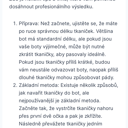
dosáhnout ⁢profesionálního výsledku.
Příprava: Než začnete, ujistěte se, že‍ máte
po ruce správnou délku tkaniček. Většina
‍bot má standardní délku, ale ⁢pokud jsou
vaše boty výjimečné, ​může být nutné
zkrátit tkaničky, aby pasovaly ideálně.
Pokud jsou tkaničky příliš krátké,⁢ budou
vám neustále odvazovat‌ boty, naopak‌ příliš
dlouhé tkaničky mohou ‍způsobovat pády.
Základní metoda: ​Existuje několik způsobů,
⁣jak navařit tkaničky ‌do​ bot, ale
nejpoužívanější je základní metoda.
Začněte tak, že vystrčíte tkaničky nahoru
přes první dvě očka a pak je zkřížíte.
Následně převážete​ tkaničky jedním