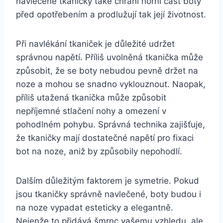
navlečené tkaničky⁤ také chrání horní část boty
před opotřebením⁤ a prodlužují tak ‍její‍ životnost.
Při navlékání tkaniček je důležité ⁤udržet
správnou⁢ napětí. ⁣Příliš uvolněná tkanička ⁣může
způsobit, že se⁤ boty nebudou pevně držet na
noze a mohou ‍se snadno vyklouznout. Naopak,
​příliš ⁢utažená tkanička může způsobit
nepříjemné stlačení nohy a omezení v
‌pohodlném pohybu.⁣ Správná ​technika zajišťuje,
že tkaničky mají dostatečné napětí pro fixaci
‍bot na noze, aniž by způsobily nepohodlí.
Dalším důležitým faktorem‌ je symetrie. Pokud
‍jsou‌ tkaničky správně navlečené, boty budou i
na noze ⁣vypadat esteticky a elegantně.
Nejenže to‌ přidává šmrnc ⁣vašemu ​vzhledu, ‌ale