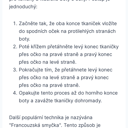
jednoduchý:
Začněte tak, ⁤že oba konce tkaniček‍ vložíte
do spodních ⁢oček na protilehlých stranách
boty. ‍
Poté křížem přetáhněte levý ​konec tkaničky
přes ‌očko na pravé straně a⁤ pravý konec
přes očko na⁢ levé straně.
Pokračujte⁤ tím, ‌že přetáhnete levý konec
přes ⁤očko na ‌levé straně a pravý konec
přes ⁢očko ⁢na pravé ⁤straně.
Opakujte⁢ tento⁤ proces‍ až do ⁤horního konce
boty⁢ a zavážte tkaničky ⁤dohromady.
Další populární ⁤technika je nazývána
"Francouzská smyčka". Tento ⁢způsob je