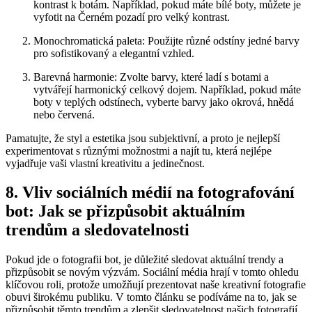
kontrast k botám. Například, pokud⁢ máte bílé boty, můžete je
vyfotit na ‍Černém pozadí pro velký kontrast.
Monochromatická paleta: Použijte různé odstíny jedné barvy
pro sofistikovaný a⁢ elegantní vzhled. ‍
Barevná⁤ harmonie: Zvolte barvy, které ladí s ‌botami a
vytvářejí harmonický celkový dojem. Například, pokud máte
boty v ⁣teplých odstínech, vyberte ​barvy jako okrová, hnědá
⁣nebo červená.
Pamatujte, že styl a estetika ‌jsou​ subjektivní, ⁤a proto je nejlepší
experimentovat s‍ různými možnostmi ⁢a najít tu, která nejlépe
vyjadřuje vaši ⁤vlastní kreativitu a jedinečnost.
8. Vliv sociálních médií na fotografování
‍bot: ⁤Jak⁤ se přizpůsobit aktuálním
trendům a⁢ sledovatelnosti
Pokud jde o fotografii bot,⁣ je důležité sledovat aktuální trendy a
⁣přizpůsobit se novým výzvám. Sociální ‍média⁣ hrají v tomto ohledu
‌klíčovou roli, protože umožňují prezentovat naše kreativní⁢ fotografie
obuvi širokému ​publiku. V tomto článku‍ se ‌podíváme na to, jak se​
přizpůsobit těmto trendům a ⁢zlepšit‍ sledovatelnost našich fotografií.