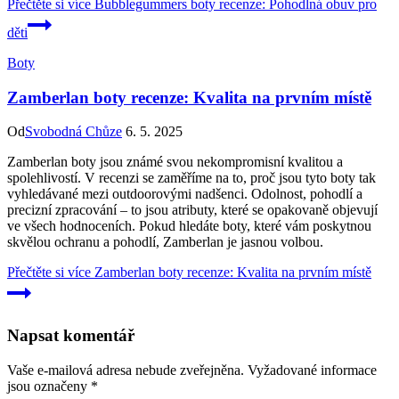
Přečtěte si více
Bubblegummers boty recenze: Pohodlná obuv pro
děti
Boty
Zamberlan boty recenze: Kvalita na prvním místě
Od
Svobodná Chůze
6. 5. 2025
Zamberlan boty jsou známé svou nekompromisní kvalitou a
spolehlivostí. V recenzi se zaměříme na to, proč jsou tyto boty tak
vyhledávané mezi outdoorovými nadšenci. Odolnost, pohodlí a
precizní zpracování – to jsou atributy, které se opakovaně objevují
ve všech hodnoceních. Pokud hledáte boty, které vám poskytnou
skvělou ochranu a pohodlí, Zamberlan je jasnou volbou.
Přečtěte si více
Zamberlan boty recenze: Kvalita na prvním místě
Napsat komentář
Vaše e-mailová adresa nebude zveřejněna.
Vyžadované informace
jsou označeny
*