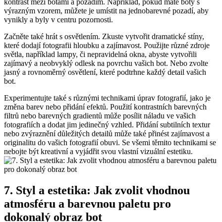
kontrast mezi botami ⁤a pozadím. Například,⁤ pokud máte boty​ s
výrazným vzorem, můžete ‍je umístit ⁣na jednobarevné ⁢pozadí,‌ aby
vynikly a byly​ v centru pozornosti.
Začněte také hrát s‌ osvětlením. Zkuste vytvořit⁤ dramatické stíny,
které dodají fotografii hloubku ⁢a zajímavost. Použijte různé zdroje⁣
světla, například lampy,⁣ či nepravidelná okna, abyste vytvořili
zajímavý a ​neobvyklý odlesk ⁢na povrchu vašich bot. Nebo ⁢zvolte‌
jasný a rovnoměrný osvětlení, které⁢ podtrhne každý detail vašich
bot.
Experimentujte také s ⁤různými‍ technikami úprav‌ fotografií, ​jako je⁣
změna barev nebo přidání ‌efektů. Použití kontrastních barevných
filtrů nebo barevných gradientů může posílit⁣ náladu ve vašich
fotografiích a dodat jim jedinečný vzhled. ⁣Přidání subtilních textur⁤
nebo zvýraznění důležitých detailů může také přinést‌ zajímavost a
‌originalitu⁣ do vašich fotografií obuvi. Se všemi těmito technikami se
nebojte být kreativní a‌ vyjádřit svou vlastní vizuální estetiku.
7. Styl a estetika: Jak‍ zvolit vhodnou⁣
atmosféru‍ a⁣ barevnou paletu pro
dokonalý ‍obraz ‍bot