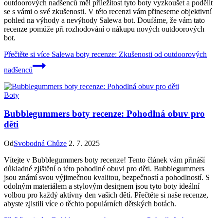
outdoorových nadšenců měl příležitost tyto boty vyzkoušet a podělit
se s vámi o své zkušenosti. V této recenzi vám přineseme objektivní
pohled na výhody a nevýhody Salewa bot. Doufáme, že vám tato
recenze pomůže při rozhodování o nákupu nových outdoorových
bot.
Přečtěte si více
Salewa boty recenze: Zkušenosti od outdoorových
nadšenců
Boty
Bubblegummers boty recenze: Pohodlná obuv pro
děti
Od
Svobodná Chůze
2. 7. 2025
Vítejte v Bubblegummers boty recenze! Tento článek vám přináší
důkladné zjištění o této pohodlné obuvi pro děti. Bubblegummers
jsou známí svou výjimečnou kvalitou, bezpečností a pohodlností. S
odolným materiálem a stylovým designem jsou tyto boty ideální
volbou pro každý aktívny den vašich dětí. Přečtěte si naše recenze,
abyste zjistili více o těchto populárních dětských botách.