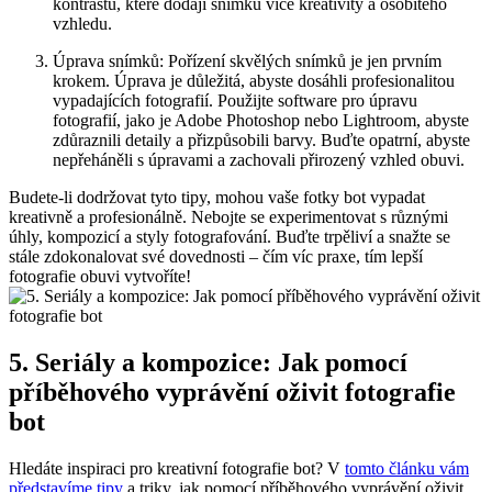
kontrastů, ​které ⁢dodají snímku více kreativity a osobitého
vzhledu.
Úprava snímků: Pořízení⁢ skvělých snímků je jen prvním
krokem. Úprava je důležitá,⁢ abyste dosáhli‌ profesionalitou
vypadajících fotografií.⁤ Použijte software pro úpravu
fotografií, jako ⁤je Adobe Photoshop nebo Lightroom, abyste‍
zdůraznili‌ detaily ⁣a přizpůsobili ​barvy. Buďte ​opatrní, abyste
nepřeháněli s úpravami‌ a zachovali přirozený vzhled⁢ obuvi.
Budete-li dodržovat tyto tipy, mohou vaše​ fotky bot vypadat
‌kreativně a profesionálně. ‌Nebojte se experimentovat s různými
⁢úhly, kompozicí a styly fotografování. Buďte trpěliví a snažte se‍
stále ‍zdokonalovat své dovednosti – čím⁣ víc praxe, tím lepší
fotografie obuvi vytvoříte!
5. Seriály a kompozice: Jak pomocí
příběhového‌ vyprávění oživit fotografie
⁤bot
Hledáte inspiraci pro kreativní fotografie‍ bot? V
tomto článku vám
představíme tipy
a triky, jak ⁢pomocí příběhového vyprávění oživit⁣