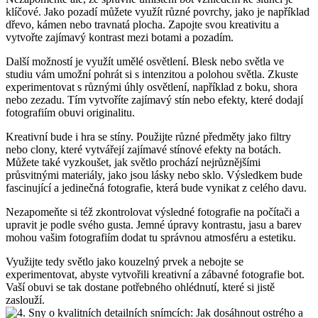
⁢klíčové. Jako pozadí můžete využít různé‍ povrchy, ​jako ⁢je ‍například
dřevo, kámen‌ nebo travnatá plocha. Zapojte svou ‌kreativitu a
vytvořte zajímavý kontrast mezi botami a pozadím.
Další ‍možností je využít umělé osvětlení. Blesk ‌nebo​ světla ve
studiu vám umožní pohrát si ‌s intenzitou a polohou‍ světla. Zkuste
experimentovat s různými ⁢úhly osvětlení, například z boku, shora
nebo zezadu. Tím vytvoříte zajímavý stín nebo efekty, které dodají
fotografiím obuvi‌ originalitu.
Kreativní‍ bude​ i ​hra se stíny. Použijte⁢ různé předměty jako ⁤filtry‍
nebo clony, které vytvářejí ⁣zajímavé stínové efekty na botách.
Můžete‌ také vyzkoušet, ​jak světlo prochází nejrůznějšími
průsvitnými materiály, jako ‍jsou lásky nebo sklo. Výsledkem bude
fascinující a jedinečná fotografie, která bude vynikat z celého davu.
Nezapomeňte⁣ si též zkontrolovat výsledné fotografie na ‍počítači ‍a
upravit je podle svého ‍gusta. Jemné úpravy kontrastu, ⁣jasu a ⁣barev
mohou ‌vašim fotografiím dodat⁢ tu​ správnou⁤ atmosféru a estetiku.
Využijte tedy světlo‍ jako​ kouzelný prvek a nebojte se
experimentovat, abyste vytvořili kreativní a zábavné fotografie⁣ bot.
Vaší obuvi se tak dostane ⁢potřebného ohlédnutí, ​které si jistě
zaslouží.