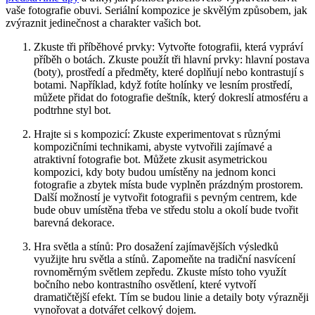
vaše fotografie ⁤obuvi. Seriální kompozice je skvělým způsobem, jak
zvýraznit jedinečnost ​a charakter vašich bot.
Zkuste ‍tři příběhové prvky: Vytvořte fotografii, která vypráví
‌příběh o⁤ botách. ‍Zkuste použít tři ‌hlavní prvky: hlavní postava
(boty), prostředí a předměty, které doplňují⁣ nebo kontrastují​ s‍
botami. Například, když fotíte holínky ve lesním prostředí,
můžete přidat do fotografie deštník, který ‌dokreslí atmosféru a
podtrhne styl bot.
Hrajte si s kompozicí: Zkuste ‌experimentovat s různými
kompozičními technikami, abyste​ vytvořili⁣ zajímavé a
atraktivní fotografie bot. Můžete zkusit asymetrickou
kompozici, kdy boty budou umístěny na jednom konci‍
fotografie a zbytek⁤ místa bude vyplněn prázdným ‌prostorem.
Další možností je vytvořit fotografii s ‌pevným centrem,‍ kde
bude ⁤obuv umístěna třeba ve středu stolu a ‍okolí ​bude tvořit
barevná dekorace.
Hra světla a stínů: Pro dosažení zajímavějších ‍výsledků
využijte hru světla⁣ a stínů. Zapomeňte na tradiční nasvícení
rovnoměrným světlem ⁣zepředu. Zkuste místo toho využít
bočního⁤ nebo kontrastního⁤ osvětlení, ‍které ⁣vytvoří
dramatičtější efekt. Tím se budou linie a ​detaily boty ⁢výrazněji
vynořovat a‌ dotvářet celkový ‌dojem.