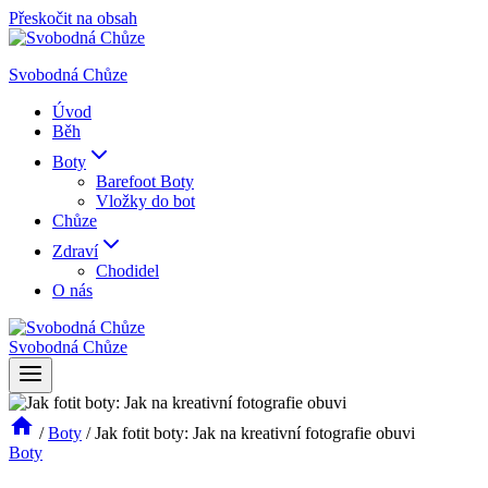
Přeskočit na obsah
Svobodná Chůze
Úvod
Běh
Boty
Barefoot Boty
Vložky do bot
Chůze
Zdraví
Chodidel
O nás
Svobodná Chůze
/
Boty
/
Jak fotit boty: Jak na kreativní fotografie obuvi
Boty