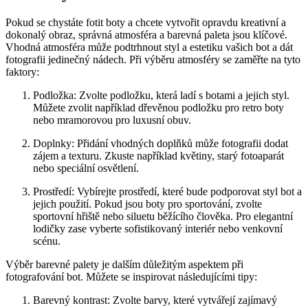
Pokud‍ se chystáte fotit ⁣boty​ a chcete vytvořit opravdu kreativní a
dokonalý obraz,‍ správná atmosféra‌ a barevná paleta jsou⁢ klíčové.
Vhodná atmosféra může podtrhnout styl a estetiku vašich⁣ bot a dát
fotografii jedinečný nádech. Při výběru atmosféry ​se zaměřte na tyto
faktory:
Podložka:⁢ Zvolte podložku, ​která ladí s botami ‌a ​jejich styl.
‌Můžete zvolit například‍ dřevěnou podložku pro retro ⁣boty
‌nebo mramorovou pro luxusní ‌obuv.
Doplnky: Přidání vhodných⁣ doplňků může fotografii dodat
zájem a texturu. Zkuste například květiny, starý fotoaparát
nebo speciální‍ osvětlení.
Prostředí: Vybírejte ⁢prostředí, ‌které bude podporovat​ styl bot a
jejich použití. Pokud jsou boty pro sportování, zvolte
sportovní hřiště nebo ⁤siluetu běžícího člověka. Pro elegantní
lodičky zase‍ vyberte sofistikovaný interiér‍ nebo venkovní
scénu.
Výběr barevné⁤ palety je⁤ dalším důležitým aspektem při
fotografování ⁤bot. Můžete se inspirovat následujícími tipy:
Barevný kontrast: ‍Zvolte barvy, které vytvářejí zajímavý