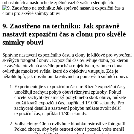
od ⁤ostatních a naslouchejte zpětné vazbě vašich ‍sledujících.
9. Zaostřeno na ⁢techniku: Jak správně
nastavit expoziční⁢ čas a clonu pro skvělé
⁤snímky obuvi
Správné nastavení expozičního času‍ a clony je⁢ klíčové pro vytvoření
skvělých fotografií obuvi. Expoziční čas ovlivňuje⁤ dobu, po kterou
‍je závěrka otevřená a ‌světlo prochází objektivem, zatímco​ clona
ovlivňuje množství světla,⁣ které ‍do objektivu vstupuje. Zde je
několik tipů, jak ⁤dosáhnout kreativních ‍a‍ poutavých snímků obuvi:
Experimentujte s expozičním časem: ‍Různé ⁣expoziční časy
umožňují zachytit pohyb obuvi ⁢různými způsoby. Pokud
chcete zachytit dynamický pohyb nebo skok​ obuvi, můžete
použít kratší​ expoziční čas, například 1/1000 sekundy. Pro
zachycení detailů a zastavení pohybu můžete zvolit delší ​
expoziční čas, například 1/30 sekundy.
Volba clony: ⁣Clona ovlivňuje hloubku ostrosti ve fotografii.
Pokud chcete,⁤ aby byla ostrosti obuv i‍ pozadí, volte ⁣menší