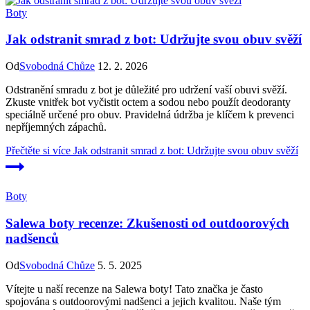
Boty
Jak odstranit smrad z bot: Udržujte svou obuv svěží
Od
Svobodná Chůze
12. 2. 2026
Odstranění smradu z bot je důležité pro udržení vaší obuvi svěží.
Zkuste vnitřek bot vyčistit octem a sodou nebo použít deodoranty
speciálně určené pro obuv. Pravidelná údržba je klíčem k prevenci
nepříjemných zápachů.
Přečtěte si více
Jak odstranit smrad z bot: Udržujte svou obuv svěží
Boty
Salewa boty recenze: Zkušenosti od outdoorových
nadšenců
Od
Svobodná Chůze
5. 5. 2025
Vítejte u naší recenze na Salewa boty! Tato značka je často
spojována s outdoorovými nadšenci a jejich kvalitou. Naše tým