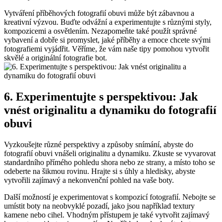
Vytváření ⁣příběhových fotografií obuvi může​ být zábavnou a
kreativní‌ výzvou. Buďte ‍odvážní a experimentujte⁣ s různými styly,
kompozicemi a ‍osvětlením. Nezapomeňte⁢ také použít​ správné⁢
vybavení‌ a dobře si promyslet,​ jaké ​příběhy a emoce chcete⁢ svými
fotografiemi vyjádřit. Věříme,⁢ že ⁣vám naše tipy‍ pomohou vytvořit⁢
skvělé a originální fotografie bot.
6.‌ Experimentujte s perspektivou: Jak
vnést⁤ originalitu⁣ a dynamiku do ‌fotografií
obuvi
Vyzkoušejte různé perspektivy⁤ a způsoby snímání, ‍abyste do
fotografií obuvi‍ vnášeli originalitu a dynamiku. Zkuste ​se vyvarovat
standardního⁢ přímého pohledu ⁤shora nebo ze strany, a místo toho se
odeberte‌ na ‌šikmou rovinu.⁤ Hrajte si s úhly⁢ a hledisky,‌ abyste
vytvořili zajímavý ​a⁣ nekonvenční pohled na vaše boty.
Další možností⁤ je experimentovat ⁤s kompozicí fotografií. Nebojte⁤ se
umístit boty na neobvyklé pozadí, jako jsou například textury‌
kamene nebo cihel. Vhodným přístupem ‍je ‌také ⁢vytvořit zajímavý