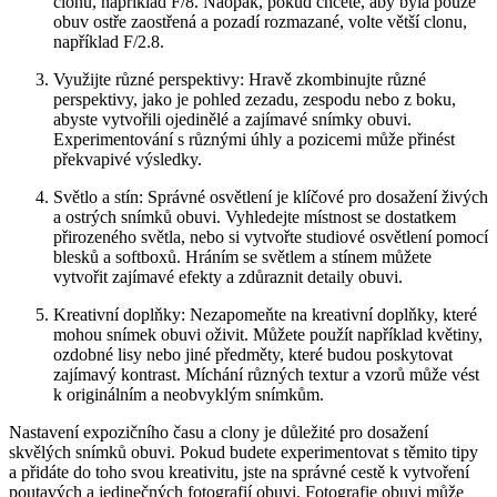
clonu, například F/8. Naopak, pokud chcete, aby byla pouze
obuv ostře zaostřená a pozadí rozmazané, volte větší clonu,
například F/2.8.
Využijte různé perspektivy:‍ Hravě zkombinujte různé
perspektivy, jako je pohled⁣ zezadu, zespodu nebo z boku,
abyste ​vytvořili ojedinělé a⁢ zajímavé snímky obuvi.
Experimentování s různými⁤ úhly a pozicemi může přinést
překvapivé výsledky.
Světlo a ⁤stín: Správné osvětlení je ⁤klíčové pro dosažení ⁤živých‍
a⁢ ostrých ​snímků ⁢obuvi. Vyhledejte místnost ⁢se dostatkem
přirozeného světla,‌ nebo si vytvořte⁢ studiové osvětlení pomocí
‍blesků ⁤a⁤ softboxů.⁣ Hráním ⁤se ⁤světlem a stínem můžete
vytvořit zajímavé efekty a zdůraznit ‍detaily obuvi.
Kreativní doplňky: Nezapomeňte na kreativní doplňky, které
mohou snímek obuvi oživit. Můžete použít například‍ květiny,
ozdobné lisy nebo jiné předměty, které budou poskytovat
zajímavý kontrast. Míchání ‍různých textur a vzorů může vést⁣
k originálním a neobvyklým snímkům.
Nastavení ⁢expozičního času ​a clony je důležité‌ pro dosažení
skvělých snímků​ obuvi. Pokud budete experimentovat s těmito tipy
a přidáte do toho svou ⁢kreativitu, jste⁣ na správné cestě⁢ k vytvoření
poutavých‌ a jedinečných fotografií ‌obuvi. Fotografie⁢ obuvi může