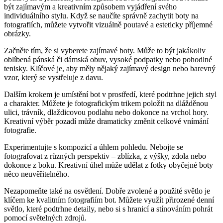
být zajímavým a kreativním způsobem⁤ vyjádření ‌svého
individuálního ​stylu. ​Když se naučíte správně zachytit boty na
fotografiích, můžete vytvořit ⁣vizuálně​ poutavé a esteticky příjemné
obrázky.
Začněte tím, ‌že‌ si vyberete⁤ zajímavé boty.⁤ Může to být jakákoliv
oblíbená pánská či‌ dámská obuv, ⁤vysoké⁣ podpatky nebo pohodlné
tenisky. Klíčové je,‍ aby měly​ nějaký zajímavý design nebo barevný
vzor, který ⁢se vystřeluje z‌ davu.
Dalším krokem je umístění bot v‍ prostředí, které ​podtrhne ‍jejich styl
a charakter. ⁢Můžete je ⁢fotografickým ⁤trikem položit na dlážděnou
‌ulici, ‌trávník, dlaždicovou podlahu ​nebo dokonce na vrchol hory.
⁢Kreativní výběr pozadí může dramaticky⁢ změnit celkové vnímání
fotografie.
Experimentujte s kompozicí ⁢a úhlem pohledu. Nebojte ⁢se
fotografovat z různých perspektiv ‍– zblízka, z výšky, zdola nebo
dokonce z boku. Kreativní úhel může‍ udělat z fotky obyčejné boty
něco neuvěřitelného.
Nezapomeňte také ​na osvětlení. ‌Dobře zvolené a použité světlo je
klíčem ke kvalitním fotografiím bot. Můžete ‍využít přirozené ‍denní
světlo, které podtrhne⁤ detaily, nebo si s hranicí a stínováním pohrát
‍pomocí světelných zdrojů.