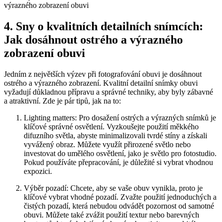
4. Sny ⁤o kvalitních detailních snímcích:
Jak dosáhnout ostrého a výrazného​
zobrazení ‌obuvi
Jedním z největších výzev při ‌fotografování obuvi je dosáhnout
ostrého a výrazného zobrazení. Kvalitní ⁣detailní snímky obuvi
vyžadují důkladnou přípravu a správné techniky,⁢ aby ⁤byly ​zábavné
a ⁢atraktivní. ⁤Zde je pár tipů, jak na to:
Lighting matters: Pro dosažení ostrých a výrazných snímků je
klíčové správné osvětlení.⁤ Vyzkoušejte ⁢použití‍ měkkého ​
difuzního světla, ⁢abyste minimalizovali ‍tvrdé stíny a získali
vyvážený ​obraz.​ Můžete využít přirozené světlo nebo
investovat do umělého ⁤osvětlení, jako je světlo pro fotostudio.
⁣Pokud používáte přepracování, je ‍důležité si⁣ vybrat⁣ vhodnou
⁢expozici.
Výběr pozadí:‌ Chcete, ⁤aby se vaše obuv vynikla, proto je
klíčové vybrat vhodné pozadí. Zvažte použití ​jednoduchých⁤ a
čistých pozadí, která nebudou odvádět pozornost od samotné
obuvi. Můžete také⁣ zvážit použití​ textur‌ nebo barevných