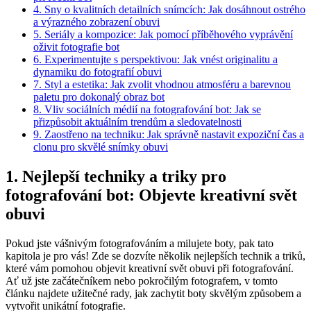
4. Sny ⁤o kvalitních detailních snímcích: Jak dosáhnout ostrého
a výrazného​ zobrazení ‌obuvi
5. Seriály a kompozice: Jak pomocí příběhového‌ vyprávění
oživit fotografie ⁤bot
6.‌ Experimentujte s perspektivou: Jak vnést⁤ originalitu⁣ a
dynamiku do ‌fotografií obuvi
7. Styl a estetika: Jak‍ zvolit vhodnou⁣ atmosféru‍ a⁣ barevnou
paletu pro dokonalý ‍obraz ‍bot
8. Vliv sociálních médií na fotografování ‍bot: ⁤Jak⁤ se
přizpůsobit aktuálním trendům a⁢ sledovatelnosti
9. Zaostřeno na ⁢techniku: Jak správně nastavit expoziční⁢ čas a
clonu pro skvělé ⁤snímky obuvi
1. Nejlepší techniky a triky pro
fotografování bot: Objevte kreativní svět
obuvi
Pokud​ jste‍ vášnivým fotografováním​ a milujete boty, pak tato
kapitola je pro‍ vás! ⁣Zde se dozvíte ⁢několik‍ nejlepších technik a⁢ triků,
které​ vám pomohou objevit kreativní svět‌ obuvi⁢ při fotografování.
Ať ‌už jste začátečníkem nebo‍ pokročilým fotografem, ‍v tomto
článku najdete užitečné rady, jak zachytit boty skvělým⁢ způsobem‍ a
vytvořit unikátní fotografie.