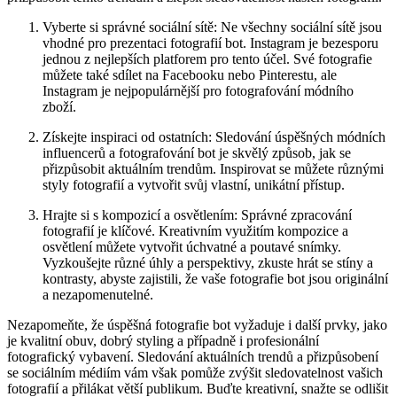
Vyberte si správné sociální ​sítě: Ne všechny sociální sítě jsou
vhodné pro prezentaci fotografií bot. Instagram je bezesporu
jednou⁢ z nejlepších platforem pro tento​ účel. Své fotografie
můžete také sdílet na Facebooku nebo⁤ Pinterestu, ale
Instagram je nejpopulárnější pro ⁤fotografování módního
zboží.
Získejte inspiraci od‍ ostatních:⁤ Sledování‌ úspěšných ⁢módních
‌influencerů a fotografování bot je skvělý způsob, ‌jak se
přizpůsobit aktuálním trendům. Inspirovat se můžete různými​
styly⁢ fotografií ​a vytvořit svůj ​vlastní, unikátní přístup.
Hrajte⁤ si s kompozicí⁢ a osvětlením: Správné zpracování
⁢fotografií je klíčové. Kreativním využitím kompozice a
osvětlení můžete vytvořit ‌úchvatné a poutavé snímky.
Vyzkoušejte různé⁢ úhly ⁢a⁢ perspektivy, zkuste hrát se ‌stíny a
kontrasty, abyste zajistili,⁣ že⁣ vaše fotografie bot jsou originální
a nezapomenutelné.
Nezapomeňte, že úspěšná fotografie bot​ vyžaduje i další prvky, jako
je kvalitní obuv, dobrý styling a případně ⁤i profesionální
fotografický vybavení. Sledování aktuálních trendů a přizpůsobení
se ‌sociálním médiím vám však pomůže zvýšit sledovatelnost vašich
fotografií a‌ přilákat větší publikum. Buďte kreativní, snažte se ⁢odlišit