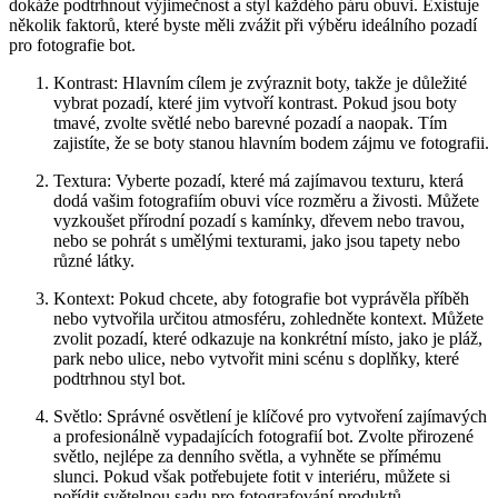
dokáže podtrhnout výjimečnost​ a styl každého páru⁢ obuvi. ‍Existuje
⁢několik ⁤faktorů, ‍které byste měli zvážit při výběru ideálního ​pozadí
pro ‍fotografie bot. ‌
Kontrast: Hlavním cílem​ je ‍zvýraznit‍ boty, takže je důležité
vybrat pozadí, které⁢ jim⁣ vytvoří​ kontrast.⁤ Pokud jsou‍ boty
⁢tmavé, zvolte světlé nebo barevné‌ pozadí a ⁤naopak. Tím
zajistíte, že‌ se boty stanou hlavním bodem zájmu ve fotografii.
Textura: Vyberte pozadí, které má zajímavou texturu, která
⁤dodá vašim ‍fotografiím obuvi více rozměru a živosti. Můžete
vyzkoušet přírodní pozadí s kamínky, dřevem nebo travou,​
nebo se​ pohrát ‌s umělými ⁣texturami, jako jsou tapety nebo
různé látky.
Kontext: Pokud chcete, aby fotografie bot vyprávěla příběh
nebo vytvořila určitou atmosféru, zohledněte kontext.⁣ Můžete
zvolit pozadí,‍ které odkazuje na konkrétní místo,⁢ jako je​ pláž,
park nebo ulice, nebo vytvořit​ mini ⁣scénu ⁢s doplňky, které
podtrhnou styl bot.
Světlo: Správné osvětlení je klíčové pro vytvoření zajímavých
⁢a profesionálně vypadajících fotografií bot. Zvolte přirozené
světlo, ⁤nejlépe za denního světla,⁢ a‍ vyhněte‌ se přímému
‌slunci. ​Pokud⁤ však‌ potřebujete fotit v⁢ interiéru, můžete ⁢si⁤
pořídit světelnou sadu pro fotografování produktů.