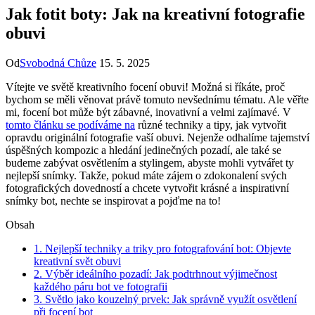
Jak fotit boty: Jak na kreativní fotografie
obuvi
Od
Svobodná Chůze
15. 5. 2025
Vítejte ve ‍světě kreativního focení obuvi! Možná si‌ říkáte, proč
⁤bychom ‌se měli věnovat právě tomuto nevšednímu tématu. Ale věřte
mi, focení bot může být zábavné, inovativní a velmi zajímavé. V ⁣
tomto článku se podíváme na
různé techniky a tipy, jak vytvořit
opravdu originální ‍fotografie vaší obuvi.⁢ Nejenže odhalíme ⁤tajemství
úspěšných kompozic a hledání jedinečných ⁣pozadí, ale také se
⁣budeme⁢ zabývat ​osvětlením a stylingem, abyste mohli ​vytvářet​ ty
nejlepší snímky. Takže, pokud máte zájem​ o zdokonalení ⁣svých
fotografických dovedností a ⁣chcete ⁢vytvořit krásné a inspirativní
snímky bot,⁣ nechte se inspirovat a pojďme⁢ na to!
Obsah
1. Nejlepší techniky a triky pro fotografování bot: Objevte
kreativní svět obuvi
2. Výběr ideálního ‌pozadí: Jak podtrhnout výjimečnost
každého páru bot ve fotografii
3. Světlo jako⁣ kouzelný prvek: Jak správně využít osvětlení
při focení bot