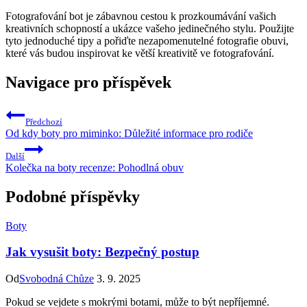
Fotografování bot je zábavnou cestou k prozkoumávání vašich
kreativních schopností a ukázce vašeho jedinečného stylu. ‍Použijte
tyto‍ jednoduché tipy a pořiďte nezapomenutelné ⁣fotografie obuvi,
které vás budou inspirovat ke větší ⁤kreativitě‌ ve ​fotografování.‌
Navigace pro příspěvek
Předchozí
Od kdy boty pro miminko: Důležité informace pro rodiče
Další
Kolečka na boty recenze: Pohodlná obuv
Podobné příspěvky
Boty
Jak vysušit boty: Bezpečný postup
Od
Svobodná Chůze
3. 9. 2025
Pokud se vejdete s mokrými botami, může to být nepříjemné.