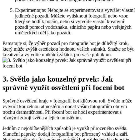
Experimentujte: Nebojte⁢ se experimentovat a⁣ vytvářet vlastní
jedinečné pozadí. Můžete vytisknout⁣ fotografii nebo vzor,
‍který se⁣ hodí k ⁣botám,‌ nebo si vytvořte vlastní kreativní
‍pozadí pomocí‍ vodoznaku, ​stínicího papíru nebo veřejných
uměleckých děl ⁣jako pozadí.
Pamatujte si, že výběr ⁢pozadí pro fotografie⁢ bot je ‍důležitý krok,
který může zvýšit estetickou hodnotu vašich snímků. Snažte se být
kreativní a vytvořte unikátní zážitek pro vaše publikum.
3. Světlo jako⁣ kouzelný prvek: Jak
správně využít osvětlení při focení bot
Správné‍ osvětlení hraje v⁣ fotografii bot klíčovou ⁣roli. Světlo může
vytvořit‌ kouzelnou⁢ atmosféru a dodat vašim fotografiím obuvi i
trochu dramatičnosti. Při focení bot se hodí experimentovat s⁢
různými zdroji světla ​a ⁢jejich umístěním.
Jedním z nejoblíbenějších ​způsobů ​je využít přirozeného světla.​
Sluneční ‌paprsky dodají fotografiím bot přirozený vzhled a záři.
Nezapomeňte‌ ale,​ že správné umístění bot vzhledem ke slunci ‌je