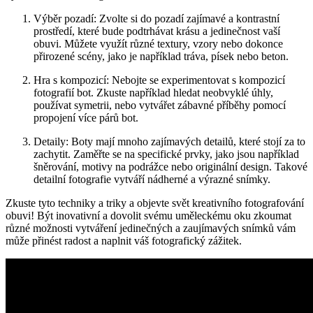
Výběr pozadí: Zvolte si do pozadí ⁣zajímavé ⁣a kontrastní
prostředí, které bude podtrhávat ‍krásu ‌a jedinečnost vaší
obuvi. Můžete využít různé textury, vzory nebo​ dokonce ​
přirozené ‍scény, jako je ‌například tráva, písek nebo beton.
Hra s kompozicí: Nebojte se experimentovat s kompozicí
fotografií bot. Zkuste například⁤ hledat neobvyklé úhly,
používat symetrii, nebo vytvářet zábavné příběhy pomocí
propojení více párů bot.
Detaily: ‌Boty mají mnoho⁤ zajímavých‌ detailů, které stojí‌ za to
zachytit. Zaměřte⁢ se​ na specifické prvky, jako jsou například
šněrování, motivy na podrážce nebo originální design. ⁤Takové
detailní ⁤fotografie vytváří nádherné a výrazné ⁣snímky.
Zkuste tyto⁤ techniky a triky ⁤a objevte svět ⁢kreativního fotografování
obuvi! Být inovativní a dovolit⁤ svému uměleckému oku zkoumat
různé⁢ možnosti vytváření jedinečných a zaujímavých snímků vám
může přinést⁣ radost a naplnit váš fotografický⁤ zážitek.