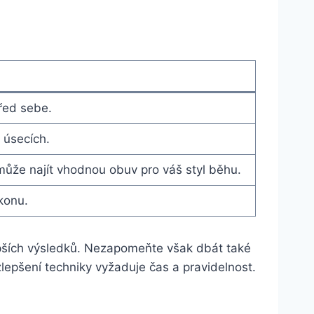
řed sebe.
 úsecích.
ůže najít vhodnou obuv pro váš styl běhu.
konu.
epších výsledků. Nezapomeňte však dbát také
lepšení techniky vyžaduje čas a pravidelnost.