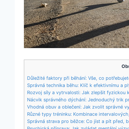
Ob
Důležité faktory při běhání: Vše, co potřebuje
Správná technika běhu: Klíč k efektivnímu a 
Rozvoj síly a vytrvalosti: Jak zlepšit fyzickou 
Nácvik správného dýchání: Jednoduchý trik pr
Vhodná obuv a oblečení: Jak zvolit správné 
Různé typy tréninku: Kombinace intervalových
Správná strava pro běžce: Co jíst a pít před,
Psychická příprava: Jak zvládat mentální výz