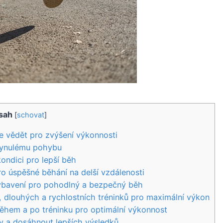
sah
[
schovat
]
te vědět pro zvýšení výkonnosti
plynulému pohybu
kondici pro lepší běh
o úspěšné běhání na delší vzdálenosti
vybavení pro pohodlný a bezpečný běh
, dlouhých a rychlostních tréninků pro maximální výkon
 během a po tréninku pro optimální výkonnost
vy a dosáhnout lepších výsledků