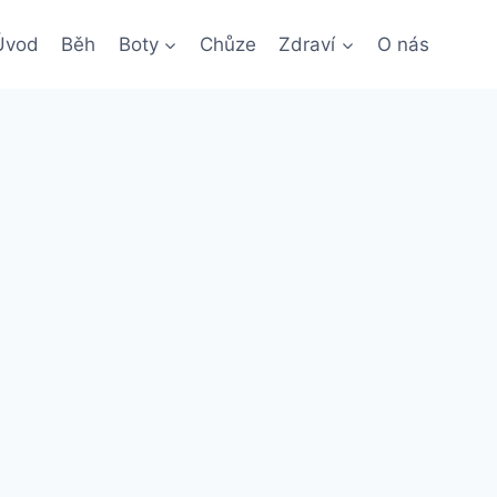
Úvod
Běh
Boty
Chůze
Zdraví
O nás