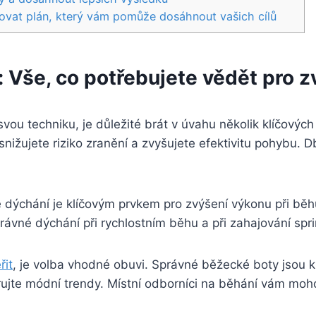
ržovat plán, který vám pomůže dosáhnout vašich cílů
í: Vše, co potřebujete vědět pro 
vou techniku, je důležité brát v úvahu několik klíčových
nižujete riziko zranění a zvyšujete efektivitu pohybu. D
 dýchání je klíčovým prvkem pro zvýšení výkonu při běh
právné dýchání při rychlostním běhu a při zahajování spri
řit
, je volba vhodné obuvi. Správné běžecké boty jsou kl
orujte módní trendy. Místní odborníci na běhání vám mo