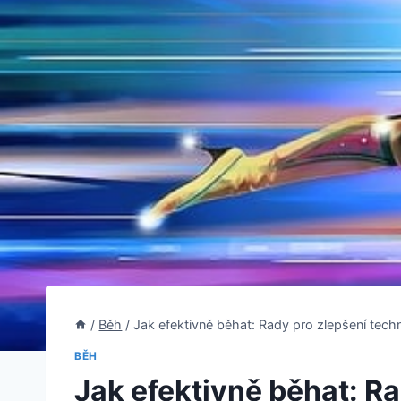
/
Běh
/
Jak efektivně běhat: Rady pro zlepšení tech
BĚH
Jak efektivně běhat: Ra