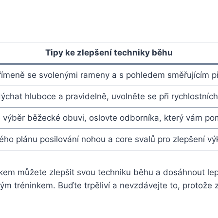
Tipy ke zlepšení techniky běhu
vzpřímeně se svolenými rameny a s pohledem směřujícím p
chat hluboce a pravidelně, uvolněte se při rychlostních
výběr běžecké obuvi, oslovte odborníka, který vám pom
ého plánu posilování nohou a core svalů pro zlepšení vý
nkem můžete zlepšit svou techniku běhu a dosáhnout l
ým tréninkem. Buďte trpěliví a nevzdávejte to, protože z