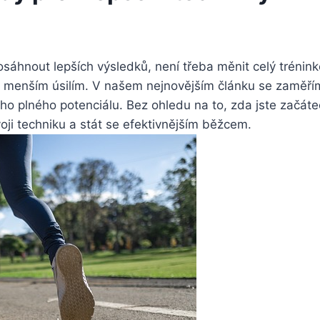
sáhnout lepších výsledků, není třeba měnit celý tréninko
s menším úsilím. V našem nejnovějším článku se zaměřím
vého plného potenciálu. Bez ohledu na to, zda jste začáte
oji techniku a stát se efektivnějším běžcem.