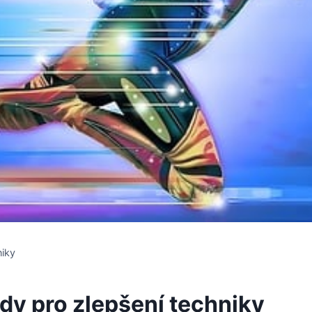
niky
dy pro zlepšení techniky