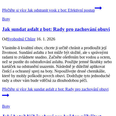
Přečtěte si více
Jak odstranit vosk z bot: Efektivní postup
Boty
Jak sundat asfalt z bot: Rady pro zachování obuvi
Od
Svobodná Chůze
16. 1. 2026
Vlastníte-li kvalitní obuv, chcete ji určitě chránit a prodloužit její
životnost. Sundání asfaltu z bot může být složité, ale s správnými
radami to zvládnete snadno. Začněte ošetřením bot vodou a octem,
než se pustíte do odstraňování asfaltu. Použijte jemné škrabky nebo
kartáček na odstranění usazenin. Následně je důležité aplikovat
čistící a ochranný sprej na boty. Nepoužívejte drsné chemikálie,
které by mohly poškodit povrch obuvi. Dodržujte tyto jednoduché
rady a obuv vám bude vděčná za dlouhodobou péči.
Přečtěte si více
Jak sundat asfalt z bot: Rady pro zachování obuvi
Boty