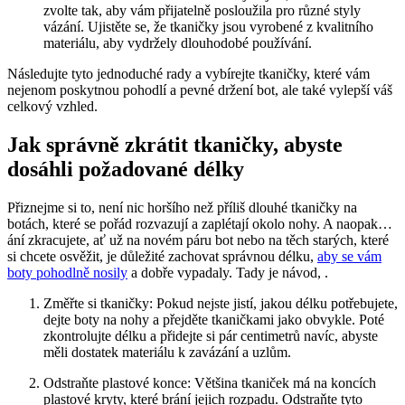
zvolte tak, aby‍ vám přijatelně posloužila pro různé ‌styly
vázání. Ujistěte se, že⁢ tkaničky jsou vyrobené z kvalitního
materiálu, aby vydržely dlouhodobé používání.
Následujte tyto jednoduché rady a vybírejte tkaničky, které vám
nejenom poskytnou pohodlí a pevné ⁣držení bot,‌ ale také vylepší váš‍
celkový⁤ vzhled.
Jak správně zkrátit tkaničky, abyste
dosáhli⁣ požadované délky
Přiznejme si ‍to, není nic horšího než příliš dlouhé tkaničky na
botách, které se pořád rozvazují a zaplétají okolo nohy. A naopak…
ání zkracujete, ať už na novém​ páru ⁤bot nebo na těch starých, které
si ⁤chcete ​osvěžit,⁤ je důležité zachovat správnou délku,
aby se vám
boty pohodlně nosily
a ‍dobře vypadaly. Tady ⁤je návod, .
Změřte si tkaničky: Pokud nejste jistí, jakou​ délku potřebujete,
dejte boty na nohy a ‌přejděte tkaničkami jako obvykle. Poté
zkontrolujte délku a přidejte si pár centimetrů navíc, ‍abyste
měli dostatek materiálu k zavázání a uzlům.
Odstraňte plastové konce: Většina tkaniček⁢ má na koncích
plastové kryty, které brání jejich rozpadu. Odstraňte tyto⁤