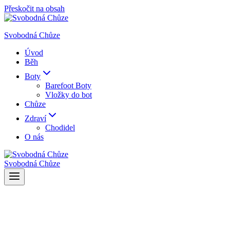
Přeskočit na obsah
Svobodná Chůze
Úvod
Běh
Boty
Barefoot Boty
Vložky do bot
Chůze
Zdraví
Chodidel
O nás
Svobodná Chůze