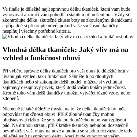
Ve finále ​je důležité⁣ najít správnou délku tkaniček, která vám bude
vyhovovat​ a zaručí‍ vám pohodlí a stabilitu při nošení bot. Vždy si​
zkontrolujte délku, skutečně zkuste boty se zkoušenými tkaničkami
a případně si přikoupte nové, pokud vaše současné tkaničky
nesplňují všechny ​potřebné kritéria.
Vhodná‍ délka tkaniček: Jaký vliv má na
vzhled a funkčnost obuvi
Při výběru správné ‍délky tkaniček pro vaši obuv je důležité brát v
úvahu jak vzhled, tak i funkčnost. Sáhněte-li po dlouhých
tkaničkách nebo si zakoupíte delší⁣ model, můžete si vychutnat
zajímavý designový prvek,⁢ který⁣ dodá ‍vašim botám jedinečnost.
Kromě toho​ vám delší tkaničky umožní vytvářet různé vzory nebo
zdobení.
Nicméně je také důležité myslet na to, že délka tkaniček by měla
odpovídat funkčnosti obuvi. Příliš dlouhé tkaničky mohou
představovat riziko, že se zapletou do něčeho nebo ⁢vám⁤ způsobí
pád. Na druhou stranu, příliš krátké tkaničky nebudou dostatečně
pevně‍ držet vaši obuv na noze a ⁤mohou se snadno rozvázat. Je tedy
důležité najít tu správnou délku,⁢ která bude vyhovovat vašim‍