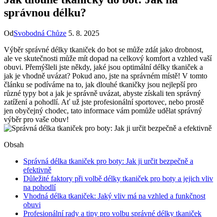
správnou délku?
Od
Svobodná Chůze
5. 8. 2025
Výběr správné délky tkaniček do bot se může zdát jako drobnost,
ale ve skutečnosti⁢ může mít dopad na celkový komfort a vzhled vaší
obuvi. Přemýšleli jste někdy, jaké jsou optimální délky tkaniček a
jak je ‌vhodně uvázat? Pokud ano, jste⁤ na správném místě! V tomto
článku se​ podíváme na to, jak dlouhé tkaničky jsou nejlepší pro
různé typy bot⁤ a jak je správně uvázat, abyste získali ten správný
zatížení a pohodlí. Ať už jste profesionální sportovec, nebo prostě
jen obyčejný chodec, tato informace vám pomůže ‍udělat ⁣správný
výběr pro vaše obuv!
Obsah
Správná délka tkaniček pro boty: Jak ji určit bezpečně a
efektivně
Důležité faktory při volbě délky tkaniček pro boty a jejich vliv
​na pohodlí
Vhodná‍ délka tkaniček: Jaký vliv má na vzhled a funkčnost
obuvi
Profesionální rady a tipy pro volbu správné délky tkaniček