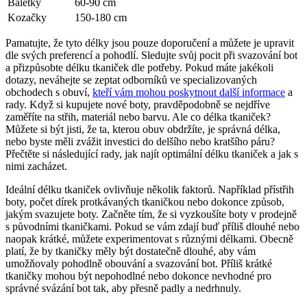
Baletky
60-90 cm
Kozačky
150-180 cm
Pamatujte, že ⁤tyto délky jsou pouze doporučení a​ můžete je upravit
dle svých⁣ preferencí a‍ pohodlí. Sledujte svůj pocit při svazování bot⁢
a přizpůsobte délku tkaniček dle potřeby. Pokud máte jakékoli
dotazy, neváhejte se zeptat odborníků ve specializovaných‍
obchodech s‍ obuví,
kteří vám mohou poskytnout další informace
a
rady. Když si kupujete nové boty, pravděpodobně se nejdříve
zaměříte na střih, materiál nebo barvu. Ale co délka tkaniček?
Můžete si být jisti, že ta, kterou obuv obdržíte, je správná ⁢délka,
nebo ⁣byste měli zvážit ⁣investici do delšího nebo kratšího páru?
Přečtěte ​si následující rady, jak najít optimální délku tkaniček a jak s
nimi zacházet.
Ideální délku tkaniček ovlivňuje několik faktorů. Například přístřih
boty, počet dírek protkávaných ‍tkaničkou nebo dokonce způsob,
jakým svazujete boty. Začněte tím, že si vyzkoušíte boty ‍v prodejně
s⁣ původními tkaničkami. Pokud se vám zdají buď příliš dlouhé nebo
naopak krátké, můžete experimentovat s⁢ různými ​délkami. Obecně
platí, že ‌by tkaničky měly být dostatečně dlouhé, aby vám
umožňovaly pohodlně obouvání a svazování bot. ​Příliš krátké
tkaničky mohou být nepohodlné nebo dokonce nevhodné pro
správné svázání bot tak, aby přesně padly a nedrhnuly.