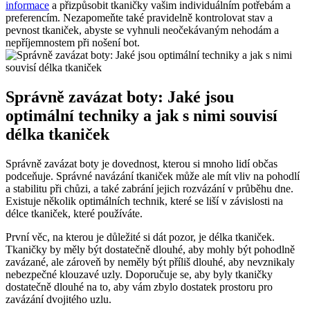
informace
a přizpůsobit tkaničky vašim individuálním potřebám a
preferencím. Nezapomeňte také pravidelně kontrolovat stav a
pevnost tkaniček, abyste se vyhnuli neočekávaným nehodám ‍a
nepříjemnostem při nošení bot.
Správně zavázat boty: Jaké jsou
optimální techniky a jak s nimi souvisí
délka tkaniček
Správně zavázat boty je dovednost, kterou si‌ mnoho lidí občas
podceňuje. Správné navázání tkaniček může​ ale mít vliv na⁤ pohodlí
a stabilitu při chůzi, a také‌ zabrání jejich rozvázání ⁣v průběhu dne.
Existuje několik optimálních technik, které se liší v závislosti na
délce tkaniček, které používáte.
První věc, na kterou je důležité si dát pozor, je délka ⁣tkaniček.
Tkaničky by měly být dostatečně dlouhé, aby mohly být pohodlně
zavázané,⁤ ale ⁤zároveň by neměly ⁣být příliš dlouhé, aby nevznikaly
nebezpečné klouzavé uzly. ‌Doporučuje se, aby byly tkaničky
dostatečně dlouhé na to, aby vám zbylo⁤ dostatek prostoru pro
zavázání dvojitého uzlu.