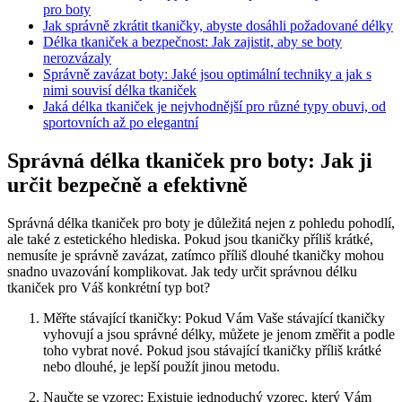
pro boty
Jak správně zkrátit tkaničky, abyste dosáhli⁣ požadované délky
Délka tkaniček a bezpečnost: Jak zajistit, aby se boty
nerozvázaly
Správně zavázat boty: Jaké jsou optimální techniky a jak s
nimi souvisí délka tkaniček
Jaká délka tkaniček je nejvhodnější pro různé typy obuvi, od
sportovních až po elegantní
Správná délka tkaniček pro boty: Jak ji
určit bezpečně a efektivně
Správná délka tkaniček pro boty je důležitá nejen z pohledu pohodlí,
ale také z estetického hlediska. Pokud jsou tkaničky příliš krátké,
nemusíte je správně zavázat, zatímco příliš dlouhé tkaničky mohou⁢
snadno uvazování komplikovat. Jak tedy určit správnou délku
tkaniček pro Váš konkrétní typ bot?
Měřte stávající tkaničky: Pokud Vám ‍Vaše stávající tkaničky
vyhovují a jsou správné délky, můžete je jenom změřit a podle
toho ​vybrat nové. Pokud jsou ⁤stávající tkaničky příliš krátké
‌nebo dlouhé, ⁣je lepší použít jinou ⁤metodu.
Naučte se ‍vzorec: Existuje⁤ jednoduchý vzorec, který Vám