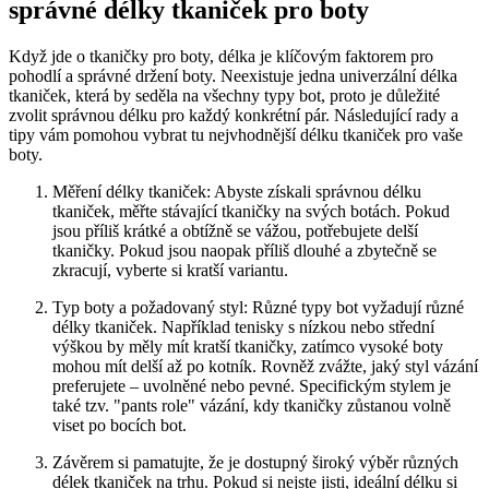
správné délky tkaniček pro boty
Když jde o tkaničky pro boty,⁤ délka je klíčovým faktorem pro
pohodlí a správné držení boty. Neexistuje jedna ⁤univerzální délka
tkaniček, ⁢která by seděla na ​všechny typy bot, proto⁤ je důležité
zvolit ⁢správnou délku pro každý konkrétní pár. Následující rady a
tipy vám pomohou vybrat tu nejvhodnější délku tkaniček pro vaše
boty.
Měření délky ⁤tkaniček: Abyste‌ získali správnou délku
tkaniček, měřte stávající tkaničky na svých botách. Pokud
jsou příliš krátké a obtížně se vážou, potřebujete delší
tkaničky. Pokud jsou naopak příliš dlouhé a zbytečně se
zkracují, vyberte si kratší variantu.
Typ boty a požadovaný styl: Různé typy ⁢bot ‍vyžadují různé
délky tkaniček. ⁤Například tenisky s nízkou⁤ nebo střední
výškou by měly‍ mít kratší tkaničky,​ zatímco‍ vysoké boty⁤
mohou mít delší až po kotník. Rovněž zvážte, jaký styl vázání
preferujete – uvolněné nebo pevné. Specifickým stylem je
také tzv.‌ "pants role" vázání, kdy tkaničky zůstanou volně
viset po bocích bot.
Závěrem si pamatujte, že je dostupný široký výběr různých⁣
délek tkaniček na trhu. Pokud⁣ si nejste jisti, ideální délku si