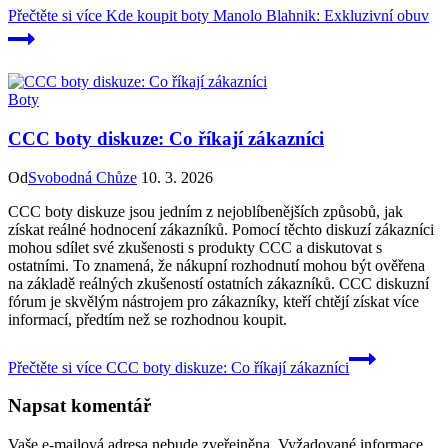
Přečtěte si více
Kde koupit boty Manolo Blahnik: Exkluzivní obuv
Boty
CCC boty diskuze: Co říkají zákazníci
Od
Svobodná Chůze
10. 3. 2026
CCC boty diskuze jsou jedním z nejoblíbenějších způsobů, jak
získat reálné hodnocení zákazníků. Pomocí těchto diskuzí zákazníci
mohou sdílet své zkušenosti s produkty CCC a diskutovat s
ostatními. To znamená, že nákupní rozhodnutí mohou být ověřena
na základě reálných zkušeností ostatních zákazníků. CCC diskuzní
fórum je skvělým nástrojem pro zákazníky, kteří chtějí získat více
informací, předtím než se rozhodnou koupit.
Přečtěte si více
CCC boty diskuze: Co říkají zákazníci
Napsat komentář
Vaše e-mailová adresa nebude zveřejněna.
Vyžadované informace