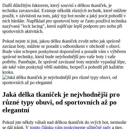
Další důležitým faktorem, který souvisí s délkou tkaniček, je
technika zavazování. ‍Existuje několik různých technik, které můžete
použít, v závislosti na ‌tom,⁢ jaký typ bot nosíte a jaký pocit ​pohodlí v
nich hledáte. Například‌ pro sportovní boty se často​ používá technika
nazývaná "lock lacing", která zajišťuje lepší podporu ⁢pro nohu při
sportovních aktivitách.
Pokud ⁣nejste si jisti, jakou délku tkaniček ​zvolit nebo jak správně
zavázat boty, můžete se poradit s odborníkem v obchodě s obuví.
Bude vám schopen poskytnout doporučení a poradit vám s výběrem
správné techniky, která bude‍ nejvhodnější ⁣pro vaše boty⁣ i vaše
potřeby. Pamětajte, že správně zavázané boty nejenže vypadají lépe,
ale také vám poskytují větší stabilitu, bezpečí a pohodlí při každém
kroku.
Jaká délka tkaniček je nejvhodnější pro
různé typy obuvi, od sportovních až po
elegantní
Pokud jste někdy váhali nad​ délkou tkaniček do svých⁣ bot, nemusíte
se‍ dál trápit. V
tomto ⁣článku vám poskytneme užitečné rady
a tipy,