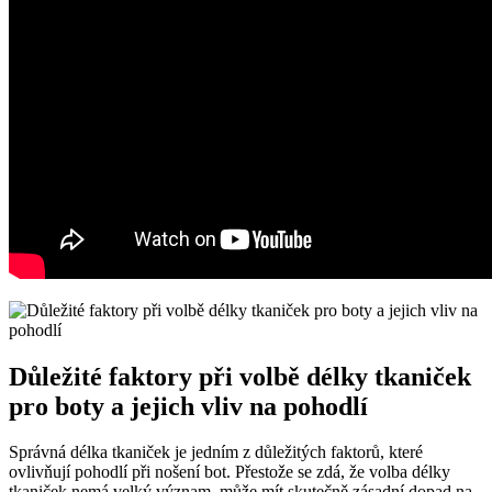
Důležité faktory při volbě délky tkaniček
pro boty a jejich vliv ​na pohodlí
Správná délka tkaniček je jedním z ‍důležitých ⁣faktorů, které
ovlivňují pohodlí při nošení bot. Přestože se zdá, že⁢ volba délky
tkaniček nemá velký význam, může mít skutečně zásadní dopad na