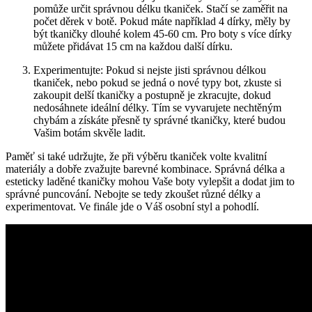
pomůže určit správnou délku tkaniček. ⁣Stačí se zaměřit na
⁤počet děrek v botě. Pokud máte například 4 dírky, měly by
být tkaničky dlouhé kolem 45-60 cm. Pro boty⁤ s více dírky
můžete přidávat⁣ 15 cm na každou ⁤další ​dírku.
Experimentujte: Pokud si nejste⁣ jisti správnou délkou
tkaniček, nebo pokud se jedná o nové typy bot, zkuste si
zakoupit delší tkaničky a postupně je zkracujte, dokud
nedosáhnete‍ ideální délky. Tím​ se vyvarujete nechtěným
chybám a získáte přesně ty správné tkaničky, které budou
Vašim botám skvěle ⁣ladit.
Paměť si také udržujte, že ⁢při výběru tkaniček volte kvalitní
materiály a dobře zvažujte barevné kombinace. ⁢Správná délka a
esteticky laděné tkaničky⁤ mohou‍ Vaše boty vylepšit a dodat jim to
správné puncování. Nebojte se tedy zkoušet různé délky a
experimentovat. Ve finále jde o Váš osobní styl a pohodlí.