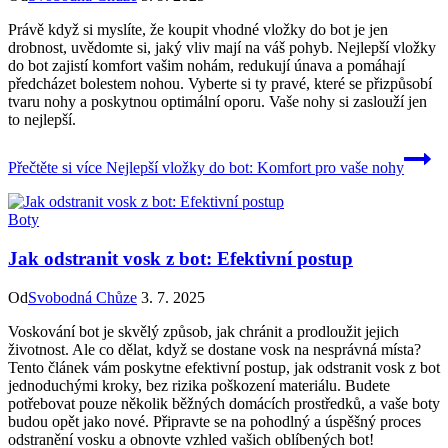
Právě když si myslíte, že koupit vhodné vložky do bot je jen
drobnost, uvědomte si, jaký vliv mají na váš pohyb. Nejlepší vložky
do bot zajistí komfort vašim nohám, redukují únava a pomáhají
předcházet bolestem nohou. Vyberte si ty pravé, které se přizpůsobí
tvaru nohy a poskytnou optimální oporu. Vaše nohy si zaslouží jen
to nejlepší.
Přečtěte si více
Nejlepší vložky do bot: Komfort pro vaše nohy
Boty
Jak odstranit vosk z bot: Efektivní postup
Od
Svobodná Chůze
3. 7. 2025
Voskování bot je skvělý způsob, jak chránit a prodloužit jejich
životnost. Ale co dělat, když se dostane vosk na nesprávná místa?
Tento článek vám poskytne efektivní postup, jak odstranit vosk z bot
jednoduchými kroky, bez rizika poškození materiálu. Budete
potřebovat pouze několik běžných domácích prostředků, a vaše boty
budou opět jako nové. Připravte se na pohodlný a úspěšný proces
odstranění vosku a obnovte vzhled vašich oblíbených bot!