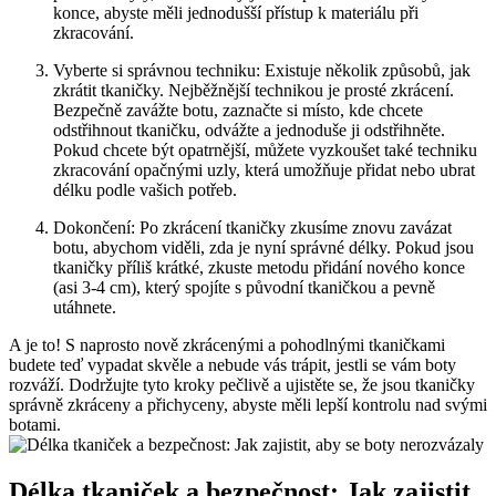
konce, abyste měli jednodušší přístup k materiálu při
zkracování.
Vyberte ‍si správnou techniku: Existuje několik způsobů, jak
zkrátit⁤ tkaničky. Nejběžnější technikou je prosté zkrácení.
Bezpečně zavážte botu, ⁣zaznačte si místo, kde chcete
odstřihnout tkaničku, odvážte a jednoduše ji odstřihněte.
Pokud chcete být opatrnější, můžete vyzkoušet ⁤také ⁣techniku
zkracování opačnými uzly, která umožňuje přidat nebo⁢ ubrat
délku podle vašich ‌potřeb.
Dokončení: Po zkrácení tkaničky zkusíme znovu zavázat
botu, abychom viděli, zda je nyní správné délky. Pokud jsou
tkaničky příliš krátké, zkuste metodu přidání nového ⁢konce
(asi 3-4 cm), který spojíte s původní tkaničkou a pevně
utáhnete.
A je to! S naprosto nově ​zkrácenými a pohodlnými tkaničkami
budete teď vypadat skvěle a nebude vás trápit, ⁢jestli se vám boty
rozváží. ⁢Dodržujte tyto kroky pečlivě a ujistěte se, že jsou tkaničky
správně zkráceny a přichyceny, abyste měli lepší kontrolu nad svými
botami.
Délka tkaniček a bezpečnost: Jak zajistit,