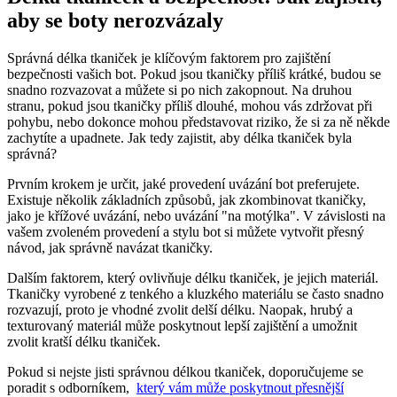
aby se boty nerozvázaly
Správná délka tkaniček‍ je klíčovým faktorem pro zajištění‌
bezpečnosti vašich bot. Pokud ⁤jsou tkaničky příliš krátké, budou se
snadno rozvazovat a můžete si po ‍nich zakopnout. Na druhou
stranu, pokud jsou tkaničky příliš dlouhé, mohou vás zdržovat při
pohybu, nebo dokonce mohou představovat riziko, že si za ně někde
zachytíte a upadnete. Jak tedy zajistit, aby délka tkaniček byla
správná?
Prvním krokem je určit, jaké provedení uvázání bot⁢ preferujete.
Existuje několik‍ základních způsobů, jak ⁣zkombinovat tkaničky,
jako je křížové‍ uvázání, nebo uvázání "na motýlka". V závislosti na
vašem zvoleném provedení a stylu ⁤bot si můžete vytvořit přesný
návod, ​jak správně navázat tkaničky.
Dalším faktorem, který ⁤ovlivňuje délku tkaniček, je jejich materiál.
Tkaničky vyrobené z‍ tenkého a kluzkého materiálu se často snadno
rozvazují, proto ‍je vhodné zvolit ⁤delší délku. ⁤Naopak, hrubý a
‌texturovaný ​materiál může poskytnout lepší zajištění a umožnit
zvolit ⁣kratší délku tkaniček.
Pokud si nejste jisti ⁢správnou délkou tkaniček,⁤ doporučujeme se
poradit s odborníkem, ⁢
který vám může poskytnout přesnější