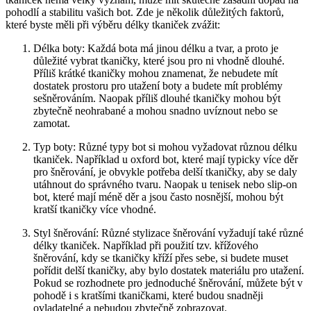
pohodlí a stabilitu vašich bot. Zde ​je několik důležitých faktorů,
které⁣ byste měli ‌při výběru délky tkaniček zvážit:
Délka boty: Každá bota⁢ má jinou délku a tvar, a proto je
důležité vybrat tkaničky, které jsou pro ni vhodně dlouhé.
Příliš krátké tkaničky mohou znamenat, že nebudete mít
dostatek prostoru pro utažení boty a budete mít problémy‍
sešněrováním. Naopak příliš ‌dlouhé tkaničky mohou být
zbytečně‌ neohrabané a mohou snadno uvíznout nebo se
zamotat.
Typ boty: Různé typy bot si mohou vyžadovat různou ‍délku
tkaniček. Například u oxford bot, které mají ​typicky ‍více děr
pro⁣ šněrování, je obvykle potřeba‍ delší tkaničky, ‍aby se daly
utáhnout do správného tvaru. Naopak u tenisek nebo slip-on
bot, které mají méně děr a jsou často nosnější, mohou být
kratší tkaničky více vhodné.
Styl šněrování: Různé stylizace šněrování vyžadují také ⁢různé‌
délky tkaniček. Například při použití tzv. křížového
šněrování, kdy se‍ tkaničky kříží přes sebe, si budete muset
pořídit delší tkaničky, aby bylo dostatek materiálu pro utažení.
Pokud se rozhodnete pro jednoduché ⁢šněrování, můžete být v
pohodě i s ⁤kratšími tkaničkami, které budou snadněji
ovladatelné ‍a nebudou zbytečně zobrazovat.