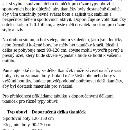
jak si vybrat správnou délku tkaniček pro různé typy obuvi. U
sportovních bot je důležité,⁢ aby tkaničky byly dostatečně dlouhé,
aby vám umožnily pevně svázat botu a ‌zajistit tak stabilitu a​
bezpečnost během ⁤sportovních aktivit. Doporučuje se volit tkaničky
o délce kolem ‌120-150 cm, abyste měli dostatek prostoru pro různé​
styly a uzly.
Na druhou stranu, u bot ⁢s elegantním vzhledem, jako jsou lodičky
nebo formální kožené boty, by ⁤měly být tkaničky kratší. Ideální
délka se pohybuje mezi 90-120 cm, abyste⁢ mohli vytvořit pevný⁣ a‌
přesný uzel, který ⁤bude skvěle ‍vypadat a⁤ bude se hodit k vašemu
outfitu.
Pamatujte‍ také na to, že⁣ délka tkaniček může záviset na šířce vaší
nohy a typu zapínání boty. Pokud ⁣máte širší nohu nebo boty s
vyššími botníky, budete pravděpodobně potřebovat delší tkaničky,
aby byl dostatek materiálu pro svázání.
Pro přehlednost přikládáme ⁣tabulku s doporučenými délkami
tkaniček pro různé typy ⁢obuvi:
Typ obuvi
Doporučená délka tkaniček
Sportovní boty
120-150 cm
Elegantní boty
90-120 cm