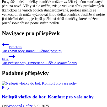
Po zjištění ideální délky tkaniček⁤ můžete zvážit výměnu současných
páru za nové. Vždy si ale ověřte, zda je velikost dírek ‌protkávaných
tkaničkou na vašich botách standardizovaná, protože měnící se
velikost dírek může vyžadovat ‌jinou ⁣délku tkaniček. Jestliže si nejste
jisti ideální‌ délkou, je lepší ⁢pořídit si delší tkaničky, které můžete
⁢přizpůsobit přesně podle svých potřeb. ‌
Navigace pro příspěvek
Předchozí
Jak zbavit boty smradu: Účinné postupy
Další
Jak vyčistit boty Timberland: Péče o kvalitní obuv
Podobné příspěvky
Boty
Nejlepší vložky do bot: Komfort pro vaše nohy
Od
Svobodná Chůze
5. 9. 2025