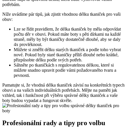
potřebám.
Níže⁢ uvádíme pár tipů, jak ⁣zjistit vhodnou délku tkaniček pro vaši
obuv:
Lze se ​řídit pravidlem, že délka tkaniček by měla odpovídat
počtu děr v obuvi. Pokud máte boty s pěti dírkami na každé
straně, měly⁤ by být tkaničky dostatečně dlouhé, aby se daly
4x provléknout.
Můžete si změřit ‍délku starých tkaniček a podle⁣ toho vybrat
nové. ⁤Pokud byly staré tkaničky příliš dlouhé nebo krátké,
přizpůsobte⁤ délku ⁤podle svých potřeb.
Sáhněte po tkaničkách s regulovatelnou délkou, které si
můžete snadno upravit podle vámi požadovaného tvaru a
pevnosti.
Pamatujte si, že ​vhodná délka tkaniček‌ závisí na konkrétních typech
obuvi a na vašich individuálních⁢ potřebách. Mějte na paměti jak
vzhled, tak ⁢i funkčnost při výběru správné délky tkaniček a vaše
boty budou vypadat a fungovat skvěle.
Profesionální rady a tipy pro volbu