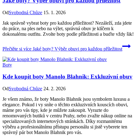
Jaké boty? Výběr obuvi pro každou příležitost
Od
Svobodná Chůze
15. 1. 2026
Jak správně vybrat boty pro každou příležitost? Nezáleží, zda jdete
do práce, na ples nebo na výlet, správná obuv je klíčem k
dokonalému outfitu. Zvolte boty podle příležitosti a buďte vždy šik!
Přečtěte si více
Jaké boty? Výběr obuvi pro každou příležitost
Boty
Kde koupit boty Manolo Blahnik: Exkluzivní obuv
Od
Svobodná Chůze
24. 2. 2026
Je všem známo, že boty Manolo Blahnik jsou symbolem luxusu a
elegance. Pokud i vy sníte o těchto exkluzivních kouscích obuvi,
máme pro vás tipy, kde je můžete zakoupit. Vyrazte do
renomovaných butiků v centru Prahy, nebo zvažte nákup online na
specializovaných internetových stránkách. Díky rozmanitému
výběru a profesionálnímu přístupu personálu si jistě vyberete ten
správný pár bot Manolo Blahnik pro vás.