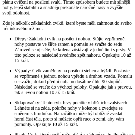
plánu cvičení na posílení svalů. Tímto způsobem budete mít silnější
nohy, lepší stabilitu a snadněji překonáte náročné trasy a zvýšíte
svoji odolnost.
Zde je několik základních cviků, které byste měli zahrnout do svého
tréninkového režimu:
Dřepy: Základní cvik na posílení nohou. Stůjte vzpřímeně,
nohy postavte ve šířce ramen a pomalu se svažte do sedu.
Zároveň se ujistěte, že kolena zůstávají v jedné linii s prsty. V
této poloze se následně zvedněte zpět nahoru. Opakujte 10 až
15 krát.
Výpady: Cvik zaměřený na posílení stehen a hýždí. Postavte
se vzpřímeně s jednou nohou vpředu a druhou vzadu. Pomalu
se svažte, dokud přední noha nedosáhne úhlu 90 stupňů.
Následně se vraťte do výchozí polohy. Opakujte jak s pravou,
tak s levou nohou 10 až 15 krát.
Sklapovačky: Tento cvik brzy pocítíte v břišních svalstvech.
Lehněte si na záda, pokrčte nohy v kolenou a zvedejte se
směrem k hrudníku. Na začátku může být obtížné zvedat
horní část těla, proto si můžete opřít ruce o zemi, aby vám
pomohly. Opakujte 10 až 15 krát.
Plank: Cvik, který posílí vaše břišní a zádové svaly. Položte se