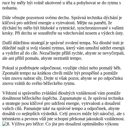
ruce by měly být volně ukotvené u těla a pohybovat se do rytmu s
nohama.
Dále věnujte pozornost svému dechu. Správná technika dýchání je
klíčová pro udržení energie a vytrvalosti. Mějte na paměti, že
dýchání by mělo být hluboké a rytmické, synchronizované s vašimi
kroky. Při dechu se soustřeďte na vdechování nosem a výdech ústy.
Další důležitou strategií je správné zvolení tempa. Na dlouhé trati je
důležité najít si svůj vlastní rytmus, který vám umožní udržet energii
a vydržet až do cíle. Nezačínejte příliš rychle, abyste se nevyčerpali,
ale ani příliš pomalu, abyste neztratili tempo.
Pokud si potřebujete odpočinout, využijte chůzi nebo pomalý běh.
Zpomalit tempo na krátkou chvíli může být prospěšné a pomůže
vám znovu nabrat síly. Dejte si však pozor, abyste se po odpočinku
znovu vrátili do svého běžeckého rytmu.
Vědomí si správného zvládání dlouhých vzdáleností vám pomůže
dosáhnout běžeckého úspěchu. Zapamatujte si, že správná technika
a strategie jsou klíčové pro udržení energie, vytrvalosti a dosažení
vašich cílů. Pamatujte také na správné tempo a odpočinek, abyste
dosáhli co nejlepších výsledků. Celý proces může být náročný, ale s
tréninkem a pevnou vůlí jste schopni překonat jakoukoli vzdálenost.