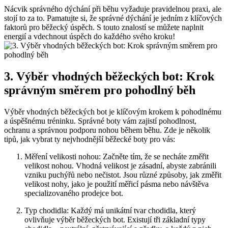
Nácvik správného dýchání při běhu vyžaduje pravidelnou praxi, ale
stojí to za to. Pamatujte si, že správné dýchání je jedním z klíčových
faktorů pro běžecký úspěch. S touto znalostí se můžete naplnit
energií a vdechnout úspěch do každého svého kroku!
3. Výběr vhodných běžeckých bot: Krok
správným směrem pro pohodlný běh
Výběr vhodných běžeckých bot je klíčovým krokem k pohodlnému
a úspěšnému tréninku. Správné boty vám zajistí pohodlnost,
ochranu a správnou podporu nohou během běhu. Zde je několik
tipů, jak vybrat ty nejvhodnější běžecké boty pro vás:
Měření velikosti nohou: Začněte tím, že se necháte změřit
velikost nohou. Vhodná velikost je zásadní, abyste zabránili
vzniku puchýřů nebo nečistot. Jsou různé způsoby, jak změřit
velikost nohy, jako je použití měřicí pásma nebo návštěva
specializovaného prodejce bot.
Typ chodidla: Každý má unikátní tvar chodidla, který
ovlivňuje výběr běžeckých bot. Existují tři základní typy