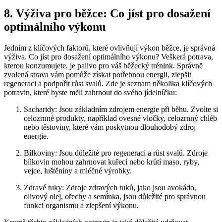
8. Výživa pro běžce: Co jíst pro dosažení
optimálního výkonu
Jedním z klíčových faktorů, které ovlivňují výkon běžce, je správná
výživa. Co jíst pro dosažení optimálního výkonu? Veškerá potrava,
kterou konzumujete, je palivo pro váš běžecký trénink. Správně
zvolená strava vám pomůže získat potřebnou energii, zlepšit
regeneraci a podpořit růst svalů. Zde je seznam několika klíčových
potravin, které byste měli zahrnout do svého jídelníčku:
Sacharidy: Jsou základním zdrojem energie při běhu. Zvolte si
celozrnné produkty, například ovesné vločky, celozrnný chléb
nebo těstoviny, které vám poskytnou dlouhodobý zdroj
energie.
Bílkoviny: Jsou důležité pro regeneraci a růst svalů. Zdroje
bílkovin mohou zahrnovat kuřecí nebo krůtí maso, ryby,
vejce, luštěniny a mléčné výrobky.
Zdravé tuky: Zdroje zdravých tuků, jako jsou avokádo,
olivový olej, ořechy a semínka, jsou důležité pro správnou
funkci organismu a zlepšení výkonu.