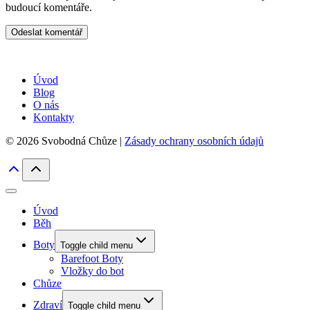
budoucí komentáře.
Úvod
Blog
O nás
Kontakty
© 2026 Svobodná Chůze |
Zásady ochrany osobních údajů
Úvod
Běh
Boty
Toggle child menu
Barefoot Boty
Vložky do bot
Chůze
Zdraví
Toggle child menu