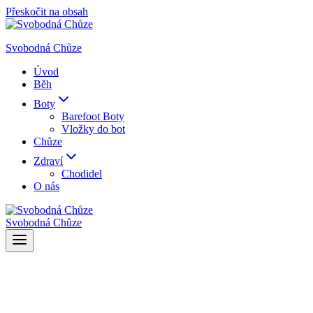
Přeskočit na obsah
Svobodná Chůze
Úvod
Běh
Boty
Barefoot Boty
Vložky do bot
Chůze
Zdraví
Chodidel
O nás
Svobodná Chůze