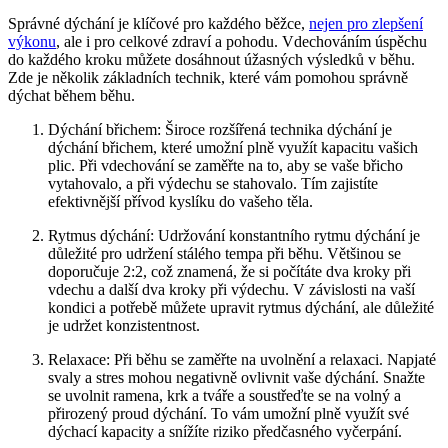
Správné dýchání je klíčové pro každého běžce,
nejen pro zlepšení
výkonu
, ale i pro celkové zdraví a pohodu. Vdechováním úspěchu
do každého kroku můžete dosáhnout úžasných výsledků v běhu.
Zde je několik základních technik, které vám pomohou správně
dýchat během běhu.
Dýchání břichem: Široce rozšířená technika dýchání je
dýchání břichem, které umožní plně využít kapacitu vašich
plic. Při vdechování se zaměřte na to, aby se vaše břicho
vytahovalo, a při výdechu se stahovalo. Tím zajistíte
efektivnější přívod kyslíku do vašeho těla.
Rytmus dýchání: Udržování konstantního rytmu dýchání je
důležité pro udržení stálého tempa při běhu. Většinou se
doporučuje 2:2, což znamená, že si počítáte dva kroky při
vdechu a další dva kroky při výdechu. V závislosti na vaší
kondici a potřebě můžete upravit rytmus dýchání, ale důležité
je udržet konzistentnost.
Relaxace: Při běhu se zaměřte na uvolnění a relaxaci. Napjaté
svaly a stres mohou negativně ovlivnit vaše dýchání. Snažte
se uvolnit ramena, krk a tváře a soustřeďte se na volný a
přirozený proud dýchání. To vám umožní plně využít své
dýchací kapacity a snížíte riziko předčasného vyčerpání.