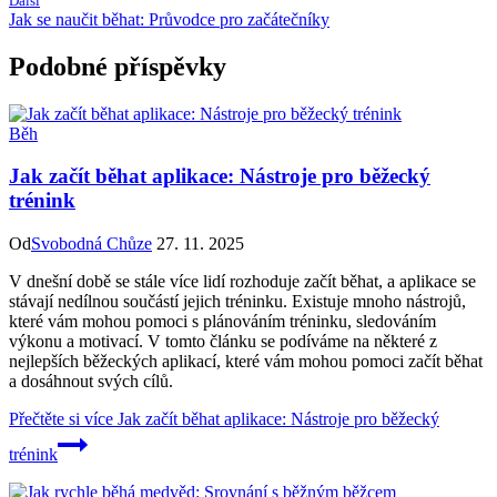
Další
Jak se naučit běhat: Průvodce pro začátečníky
Podobné příspěvky
Běh
Jak začít běhat aplikace: Nástroje pro běžecký
trénink
Od
Svobodná Chůze
27. 11. 2025
V dnešní době se stále více lidí rozhoduje začít běhat, a aplikace se
stávají nedílnou součástí jejich tréninku. Existuje mnoho nástrojů,
které vám mohou pomoci s plánováním tréninku, sledováním
výkonu a motivací. V tomto článku se podíváme na některé z
nejlepších běžeckých aplikací, které vám mohou pomoci začít běhat
a dosáhnout svých cílů.
Přečtěte si více
Jak začít běhat aplikace: Nástroje pro běžecký
trénink