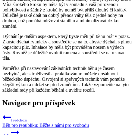
Míra širokého kroku by měla být v souladu s vaší přirozenou
pohyblivostí a žádný z kroků by neměl být příliš dlouhý či krátký.
Důležité je také dbát na dobrý přenos váhy těla z jedné nohy na
druhou, což pomáhá udržovat stabilitu a minimalizovat riziko
zranění.
Dýchání je dalším aspektem, který byste měli při běhu brát v potaz.
Zkuste dýchat rytmicky a soustřeďte se na to, abyste dýchali s plnou
kapacitou plic. Inhalace by měla být prováděna nosem a výdech
ústy. Rovněž je důležité uvolnit ramena a soustředit se na relaxaci
těla.
Paměťka při nastavování základních technik běhu je časem
nezbytná, ale s trpělivostí a praktikováním můžete dosáhnout
běžeckého úspěchu. Osvojení si správných technik vám pomůže
zlepšit výkon a udržet se před zraněními. Takže vzpomeňte na tyto
základní rady při každém běhání a uvidíte rozdíl.
Navigace pro příspěvek
Předchozí
Běh pro republiku: Běžte s námi pro svobodu