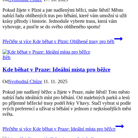
Pokud žijete v Plzni a jste nadšenými běžci, máte štěstí! Město
nabízí řadu oblíbených tras pro běhání, které vám umožní si užít
krásy přírody i historie. Jednoduše vyberte trasu, která vám
vyhovuje, a pusťte se do svého oblíbeného sportu!
Přečtěte si více
Kde běhat v Plzni: Oblíbené trasy pro běh
Běh
Kde běhat v Praze: Ideální místa pro běžce
Od
Svobodná Chůze
11. 11. 2025
Pokud jste nadšený běžec a žijete v Praze, máte štěstí! Toto město
nabízí řadu ideálních míst pro běhání. Od malebných parků a lesů
po příjemné běžecké trasy podél řeky Vltavy. Stačí vybrat si podle
svých preferencí a užívat si běhání v jednom z nejkrásnějších měst
světa.
Přečtěte si více
Kde běhat v Praze: Ideální místa pro běžce