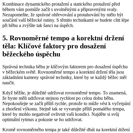
Kombinace dynamického protažení a statického protažení před
během vám pomůže začít s uvolněnými a připravenými svaly.
Nezapomeňte, že správné ohřevování a protahování by mělo být
součástí vaší běžecké rutiny. S těmito technikami se budete cítit lépe
při běhu a zvýšíte tak šanci na úspěch.
5. Rovnoměrné tempo a korektní držení
těla: Klíčové faktory pro dosažení
běžeckého úspěchu
Správná technika běhu je klíčovým faktorem pro dosažení úspěchu
v běžeckém světě. Rovnoměrné tempo a korektní držení těla jsou
základními kameny správné techniky, které by se každý běžec měl
naučit.
Když běžíte, je důležité udržovat rovnoměrné tempo. To znamená,
že byste měli udržovat stejnou rychlost po celou dobu běhu.
Nepokoušejte se začít příliš rychle, protože to může vést k vyčerpání
a zhoršení výkonu. Stejně tak se vyvarujte příliš pomalého tempa,
které by mohlo negativně ovlivnit vaši kondici. Najděte si svůj
optimální rytmus a pokuste se ho udržovat.
Kromě rovnoměrného tempa je také důležité dbát na korektní držení