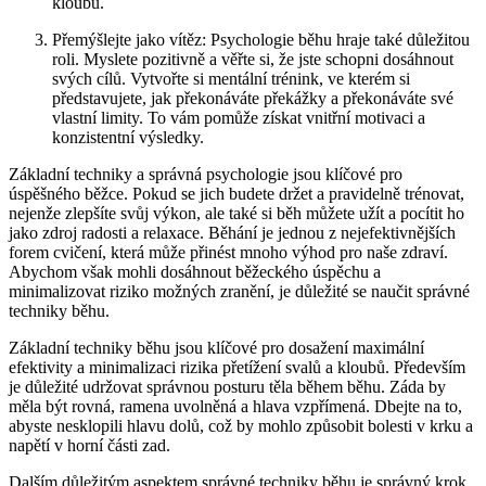
kloubu.
Přemýšlejte jako vítěz: Psychologie běhu hraje také důležitou
roli. Myslete pozitivně a věřte si, že jste schopni dosáhnout
svých cílů. Vytvořte si mentální trénink, ve kterém si
představujete, jak překonáváte překážky a překonáváte své
vlastní limity. To vám pomůže získat vnitřní motivaci a
konzistentní výsledky.
Základní techniky a správná psychologie jsou klíčové pro
úspěšného běžce. Pokud se jich budete držet a pravidelně trénovat,
nejenže zlepšíte svůj výkon, ale také si běh můžete užít a pocítit ho
jako zdroj radosti a relaxace. Běhání je jednou z nejefektivnějších
forem cvičení, která může přinést mnoho výhod pro naše zdraví.
Abychom však mohli dosáhnout běžeckého úspěchu a
minimalizovat riziko možných zranění, je důležité se naučit správné
techniky běhu.
Základní techniky běhu jsou klíčové pro dosažení maximální
efektivity a minimalizaci rizika přetížení svalů a kloubů. Především
je důležité udržovat správnou posturu těla během běhu. Záda by
měla být rovná, ramena uvolněná a hlava vzpřímená. Dbejte na to,
abyste nesklopili hlavu dolů, což by mohlo způsobit bolesti v krku a
napětí v horní části zad.
Dalším důležitým aspektem správné techniky běhu je správný krok.