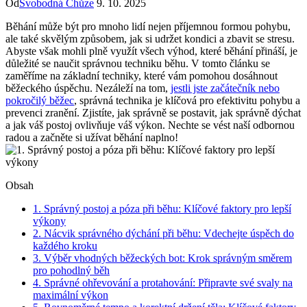
Od
Svobodná Chůze
9. 10. 2025
Běhání může být pro mnoho lidí nejen příjemnou formou pohybu,
ale také skvělým způsobem, jak si udržet kondici a zbavit se stresu.
Abyste však mohli plně využít všech výhod, které běhání přináší, je
důležité se naučit správnou techniku běhu. V tomto článku se
zaměříme na základní techniky, které vám pomohou dosáhnout
běžeckého úspěchu. Nezáleží na tom,
jestli jste začátečník nebo
pokročilý běžec
, správná technika je klíčová pro efektivitu pohybu a
prevenci zranění. Zjistíte, jak správně se postavit, jak správně dýchat
a jak váš postoj ovlivňuje váš výkon. Nechte se vést naší odbornou
radou a začněte si užívat běhání naplno!
Obsah
1. Správný postoj a póza při běhu: Klíčové faktory pro lepší
výkony
2. Nácvik správného dýchání při běhu: Vdechejte úspěch do
každého kroku
3. Výběr vhodných běžeckých bot: Krok správným směrem
pro pohodlný běh
4. Správné ohřevování a protahování: Připravte své svaly na
maximální výkon