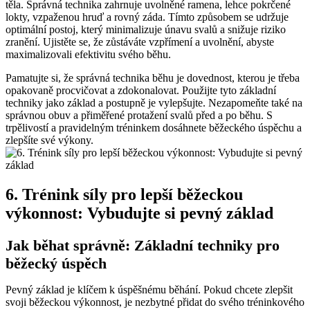
těla. Správná technika zahrnuje uvolněné ramena, lehce pokrčené
lokty, vzpaženou hruď a rovný záda. Tímto způsobem se udržuje
optimální postoj, který minimalizuje únavu svalů a snižuje riziko
zranění. Ujistěte se, že zůstáváte vzpřímení a uvolnění, abyste
maximalizovali efektivitu svého běhu.
Pamatujte si, že správná technika běhu je dovednost, kterou je třeba
opakovaně procvičovat a zdokonalovat. Použijte tyto základní
techniky jako základ a postupně je vylepšujte. Nezapomeňte také na
správnou obuv a přiměřené protažení svalů před a po běhu. S
trpělivostí a pravidelným tréninkem dosáhnete běžeckého úspěchu a
zlepšíte své výkony.
6. Trénink síly pro lepší běžeckou
výkonnost: Vybudujte si pevný základ
Jak běhat správně: Základní techniky pro
běžecký úspěch
Pevný základ je klíčem k úspěšnému běhání. Pokud chcete zlepšit
svoji běžeckou výkonnost, je nezbytné přidat do svého tréninkového