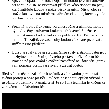
Správné dopadání nohou: Dopadání nohou je velmi důležité
při běhu. Zkuste se vyvarovat příliš velkého dopadu na paty,
který zatěžuje klouby a může vést k zranění. Místo toho se
snažte landovat na mírně rozpaženém chodidle, které plynule
přechází do odrazu.
Správný krok a frekvence: Rychlost běhu a účinnost mohou
být ovlivněny správným krokem a frekvencí. Snažte se
udržovat mírný krok a frekvenci přibližně 180-190 kroků za
minutu. To zajistí, že vaše nohy budou efektivně pracovat a
snížíte riziko přetížení.
Udržujte svaly a páteř stabilní: Silné svaly a stabilní páteř jsou
nezbytné pro udržení správného postavení těla během běhu.
Pravidelné posilování a cvičení zaměřené na jádro těla (core)
vám pomůže posílit vaše svaly a zlepšit postoj.
Sledováním těchto základních technik a věnováním pozornosti
svému postoji a póze při běhu můžete dosáhnout lepších výkonů a
úspěchu při tréninku. Pamatujte si, že správná technika je klíčem ke
zdravému a efektivnímu běhu.