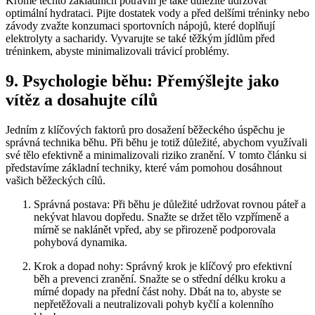
Kromě těchto základních potravin je také důležité udržovat
optimální hydrataci. Pijte dostatek vody a před delšími tréninky nebo
závody zvažte konzumaci sportovních nápojů, které doplňují
elektrolyty a sacharidy. Vyvarujte se také těžkým jídlům před
tréninkem, abyste minimalizovali trávicí problémy.
9. Psychologie běhu: Přemýšlejte jako
vítěz a dosahujte cílů
Jedním z klíčových faktorů pro dosažení běžeckého úspěchu je
správná technika běhu. Při běhu je totiž důležité, abychom využívali
své tělo efektivně a minimalizovali riziko zranění. V tomto článku si
představíme základní techniky, které vám pomohou dosáhnout
vašich běžeckých cílů.
Správná postava: Při běhu je důležité udržovat rovnou páteř a
nekývat hlavou dopředu. Snažte se držet tělo vzpřímeně a
mírně se naklánět vpřed, aby se přirozeně podporovala
pohybová dynamika.
Krok a dopad nohy: Správný krok je klíčový pro efektivní
běh a prevenci zranění. Snažte se o střední délku kroku a
mírné dopady na přední část nohy. Dbát na to, abyste se
nepřetěžovali a neutralizovali pohyb kyčlí a kolenního