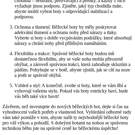
chodidla – neutrální, přetrvávající a předky, a každý z nich
vyžaduje jinou podporu. Zjistěte, jaký typ chodidla máte,
abyste mohli vybrat boty s odpovídající stabilizací a
podporou.
Ochrana a tlumení: Běžecké boty by měly poskytovat
adekvátní tlumení a ochranu nohy před nárazy a tlaky.
Vyberte si boty s dobře vycpáváním podrážky, které absorbují
nárazy a chrání nohy před přílišným namáháním.
Flexibilita a trakce: Správné běžecké boty budou mít
dostatečnou flexibilitu, aby se vaše noha mohla přirozeně
ohýbat, a zároveň správnou trakci, která zabraňuje skluzům a
pádům. Pohybujte se v botě, abyste zjistili, jak se cítí na noze
a jestli se správně ohýbá.
Vzhled a styl: A konečně, zvolte si boty, které se vám líbí a
vyhovují vašemu stylu. Pokud vás boty esteticky baví, bude
vás běh také více bavit!
Závěrem, než investujete do nových běžeckých bot, dejte si čas na
vyhodnocení vašich potřeb a vlastností bot. Vyhledání odborné rady
vám také pomůže v tom, abyste našli ty nejvhodnější běžecké boty
pro váš výkon a pohodlí. S dobrými botami na nohou se správnou
technikou běhu jste na správné cestě ke běžeckému úspěchu!