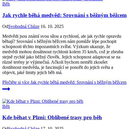
Běh
Jak rychle běhá medvěd: Srovnání s běžným běžcem
Od
Svobodná Chůze
16. 10. 2025
Medvědi jsou známí svou sílou a rychlostí, ale jak rychle opravdu
běhají? Srovnání s běžným běžcem nám pomůže lépe pochopit
schopnosti těchto impozantních zvířat. Výzkum ukazuje, že
medvědi mohou dosáhnout rychlosti kolem 35 km/h, což je zhruba
stejně rychlé jako běžný člověk. Jejich schopnost adaptovat se na
různé terény je výjimečná. Ačkoli bychom neměli zkoušet
dostihnout medvěda, je fascinující se ponořit do jejich světa a
objevit, jaké limity jejich běh má.
Přečtěte si více
Jak rychle běhá medvěd: Srovnání s běžným běžcem
Běh
Kde běhat v Plzni: Oblíbené trasy pro běh
Od
Svobodná Chůze
17. 10. 2025