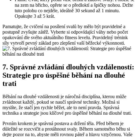
na zem na břicho, opřete se o předloktí a špičky nohou. Držte
tuto polohu co nejdéle, ideálně 30 sekund až 1 minutu.
Opakujte 3 až 5 krát.
Pamatujte, že cvičení na posílení svalů by mělo být pravidelné a
postupně zvyšujte zátěž. Vyberte si odpovídající váhy nebo počet
opakování dle svého aktuálního fitness levelu. Pravidelný trénink
síly vytvoří pevný základ pro zlepšení vaší běžecké výkonnosti.
7. Správné zvládání dlouhých vzdáleností:
Strategie pro úspěšné běhání na dlouhé
trati
Běhání na dlouhé vzdálenosti je náročná disciplína, kterou může
zvládnout každý, pokud se naučí správné techniky. Možná si
myslíte, že stačí jen rychle běžet, ale to není pravda. Správná
technika a strategie jsou klíčové pro úspěšné běhání na dlouhé trati.
Prvním krokem je správná postava a držení těla. Před během je
důležité se rozcvičit a protáhnout svaly. Během samotného běhu si
dejte pozor na to, abyste měli rovnou páteř a hlavu vztyčenou. Vaše