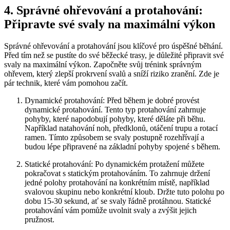
4. Správné ohřevování a protahování:
Připravte své svaly na maximální výkon
Správné ohřevování a protahování jsou klíčové pro úspěšné běhání.
Před tím než se pustíte do své běžecké trasy, je důležité připravit své
svaly na maximální výkon. Započněte svůj trénink správným
ohřevem, který zlepší prokrvení svalů a sníží riziko zranění. Zde je
pár technik, které vám pomohou začít.
Dynamické protahování: Před během je dobré provést
dynamické protahování. Tento typ protahování zahrnuje
pohyby, které napodobují pohyby, které děláte při běhu.
Například natahování noh, předklonů, otáčení trupu a rotací
ramen. Tímto způsobem se svaly postupně rozehřívají a
budou lépe připravené na základní pohyby spojené s během.
Statické protahování: Po dynamickém protažení můžete
pokračovat s statickým protahováním. To zahrnuje držení
jedné polohy protahování na konkrétním místě, například
svalovou skupinu nebo konkrétní kloub. Držte tuto polohu po
dobu 15-30 sekund, ať se svaly řádně protáhnou. Statické
protahování vám pomůže uvolnit svaly a zvýšit jejich
pružnost.