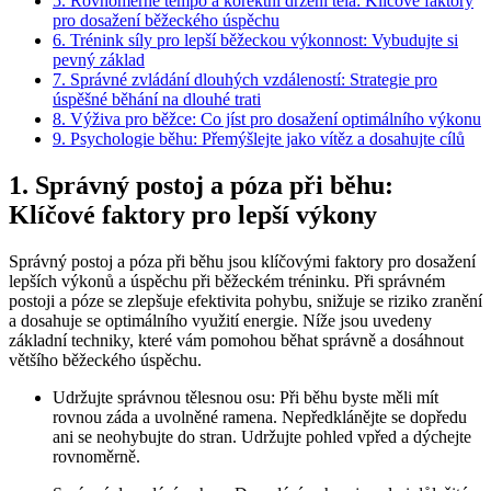
5. Rovnoměrné tempo a korektní držení těla: Klíčové faktory
pro dosažení běžeckého úspěchu
6. Trénink síly pro lepší běžeckou výkonnost: Vybudujte si
pevný základ
7. Správné zvládání dlouhých vzdáleností: Strategie pro
úspěšné běhání na dlouhé trati
8. Výživa pro běžce: Co jíst pro dosažení optimálního výkonu
9. Psychologie běhu: Přemýšlejte jako vítěz a dosahujte cílů
1. Správný postoj a póza při běhu:
Klíčové faktory pro lepší výkony
Správný postoj a póza při běhu jsou klíčovými faktory pro dosažení
lepších výkonů a úspěchu při běžeckém tréninku. Při správném
postoji a póze se zlepšuje efektivita pohybu, snižuje se riziko zranění
a dosahuje se optimálního využití energie. Níže jsou uvedeny
základní techniky, které vám pomohou běhat správně a dosáhnout
většího běžeckého úspěchu.
Udržujte správnou tělesnou osu: Při běhu byste měli mít
rovnou záda a uvolněné ramena. Nepředklánějte se dopředu
ani se neohybujte do stran. Udržujte pohled vpřed a dýchejte
rovnoměrně.