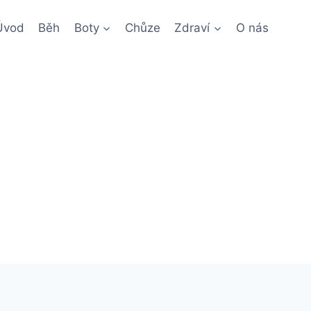
Úvod
Běh
Boty
Chůze
Zdraví
O nás