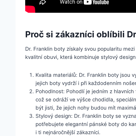
Proč si‍ zákazníci‌ oblíbili 
Dr. ‌Franklin boty ‌získaly svou popularitu mez
kvalitní obuvi, která kombinuje stylový​ design⁣
Kvalita materiálů: Dr.⁤ Franklin ⁤boty⁢ jsou 
jejich⁣ boty‍ vydrží i při ⁣každodenním no
Pohodlnost: Pohodlí je ⁢jedním ‌z hlavních
což ​se odráží⁤ ve⁢ výšce chodidla, ‍speci
být jisti, že jejich‌ nohy budou mít maximá
Stylový ⁣design: ⁣Dr. Franklin ​boty se⁣ vy
⁤potřebujete elegantní pánské ⁤boty do kance
i‍ ti nejnáročnější zákazníci.