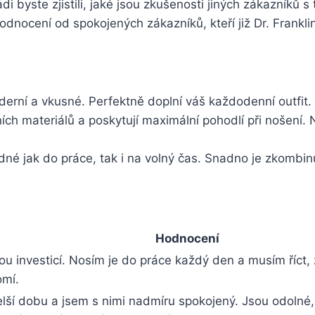
ádi byste zjistili, jaké jsou zkušenosti jiných ⁤zákazníků s
nocení od ⁢spokojených ⁢zákazníků, kteří již‌ Dr. Franklin
moderní a vkusné. ​Perfektně doplní váš každodenní outfit.
ch materiálů a poskytují maximální pohodlí při ⁤nošení.⁤ 
né jak​ do⁣ práce, tak i na volný⁢ čas. ‍Snadno je zkombin
Hodnocení
ělou ‍investicí. Nosím je do práce každý den a musím říct, 
omí.
lší dobu a jsem s nimi nadmíru spokojený.⁢ Jsou odolné, do