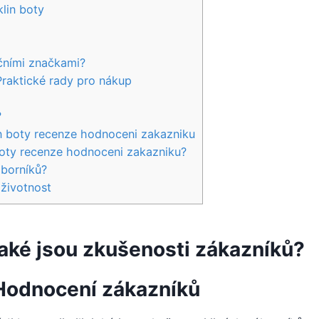
lin boty
nčními značkami?
Praktické rady ​pro ⁢nákup
?
in boty recenze hodnoceni zakazniku
 boty recenze hodnoceni zakazniku?
dborníků?
 životnost
Jaké jsou zkušenosti ⁣zákazníků?
 ‍Hodnocení zákazníků