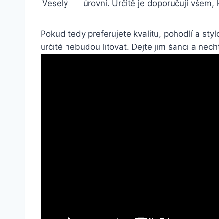
Veselý
‍úrovni.‌ Určitě⁤ je doporučuji všem, 
Pokud ‌tedy ⁤preferujete kvalitu, pohodlí ‌a⁣ s
určitě ⁣nebudou⁤ litovat.​ Dejte‍ jim⁣ šanci a nec