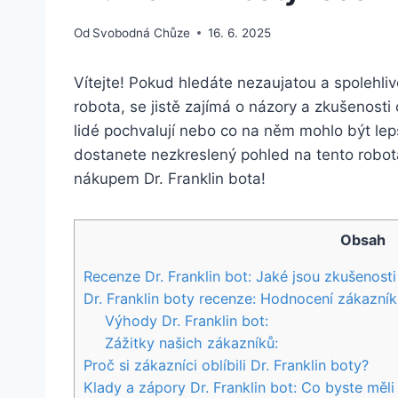
Od
Svobodná Chůze
16. 6. 2025
Vítejte! Pokud hledáte ⁤nezaujatou a spolehliv
robota, se jistě ⁣zajímá ‌o názory a zkušenosti 
lidé pochvalují nebo ​co ⁤na něm ‌mohlo‌ být le
dostanete nezkreslený ‌pohled na tento‍ robot
nákupem Dr. Franklin bota!
Obsah
Recenze Dr. Franklin⁢ bot: Jaké jsou zkušenosti
Dr. ⁤Franklin boty recenze: ‍Hodnocení zákazní
Výhody Dr. Franklin ⁢bot:
Zážitky našich zákazníků:
Proč si‍ zákazníci‌ oblíbili Dr. Franklin boty?
Klady a⁢ zápory Dr. Franklin bot:​ Co byste mě