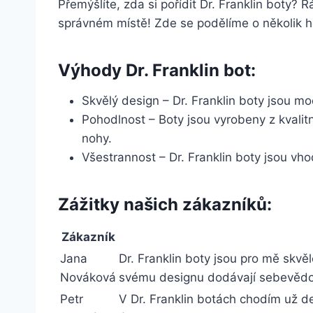
Přemýšlíte, zda si pořídit Dr.⁤ Franklin boty? R
správném místě!‌ Zde se podělíme o několik hod
Výhody Dr. Franklin ⁢bot:
Skvělý design‍ – Dr. ‍Franklin boty jsou​ 
Pohodlnost – Boty jsou vyrobeny z kvalitní
nohy.
Všestrannost – Dr. Franklin boty⁤ jsou vhod
Zážitky našich zákazníků:
Zákazník
Jana
Dr. Franklin ⁢boty ⁤jsou pro ‍mě skv
Nováková
svému⁣ designu dodávají sebevěd
Petr‌
V Dr. ‍Franklin botách chodím už de