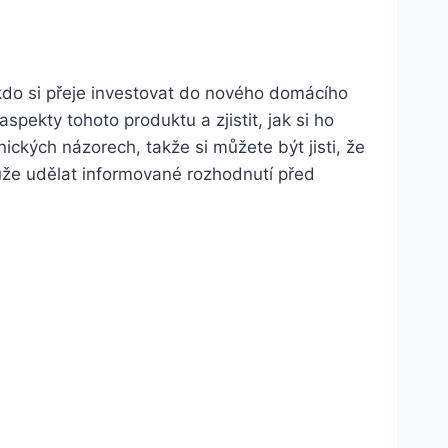
 kdo si přeje⁣ investovat do ⁢nového domácího
pekty tohoto⁢ produktu ‌a zjistit, jak si​ ho
ckých ‍názorech,‍ takže si můžete být ‌jisti, že
může‌ udělat informované rozhodnutí před