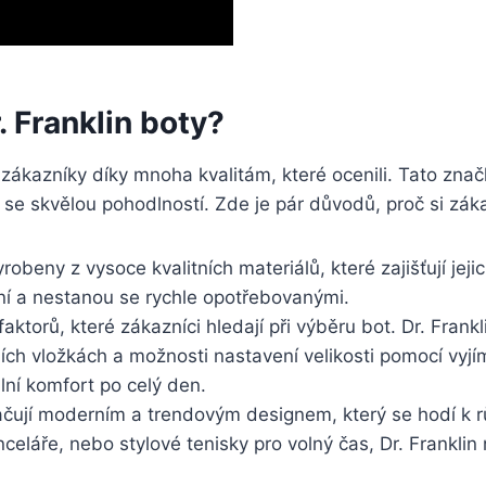
Dr. Franklin boty?
i zákazníky díky⁤ mnoha⁣ kvalitám, které ​ocenili. Tato zna
 se skvělou⁣ pohodlností. Zde je pár důvodů, ⁣proč ​si zákazn
vyrobeny z vysoce kvalitních materiálů,⁣ které zajišťují jeji
šení a⁤ nestanou se rychle opotřebovanými.
 faktorů, které zákazníci hledají při výběru bot. ‌Dr. Fr
álních vložkách a možnosti ⁣nastavení velikosti pomocí vy
lní komfort po‌ celý‍ den.
značují moderním a trendovým⁣ designem, který se hodí⁢ k⁤ 
láře, nebo⁤ stylové tenisky pro volný​ čas, ⁤Dr. Franklin n