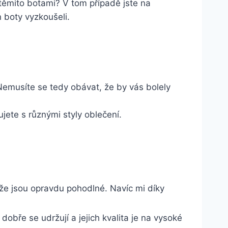
 těmito botami?⁣ V⁤ tom ⁤případě jste na
 boty ‍vyzkoušeli.
Nemusíte se tedy obávat, že by⁣ vás⁢ bolely
ujete s různými styly​ oblečení.
že jsou opravdu pohodlné.‌ Navíc⁢ mi⁤ díky⁢
bře se ⁣udržují a ⁢jejich kvalita je na vysoké