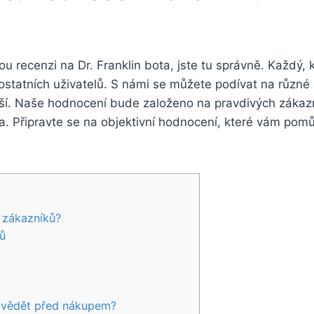
ou recenzi na ⁢Dr. Franklin bota, jste tu správně. Každý,
ostatních⁤ uživatelů. ​S⁣ námi se můžete podívat na různé as
pší. Naše hodnocení bude založeno ⁣na pravdivých ‌zákazni
a. Připravte ⁢se na objektivní hodnocení, které vám⁣ po
 ⁣zákazníků?
ků
li vědět před nákupem?