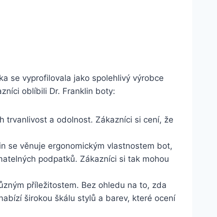
čka se vyprofilovala‍ jako spolehlivý výrobce
íci oblíbili ⁢Dr. Franklin boty:
ch trvanlivost a odolnost. Zákazníci si cení, ⁤že
anklin se věnuje ergonomickým vlastnostem bot,
jímatelných podpatků.‌ Zákazníci si tak mohou
různým příležitostem. Bez ‍ohledu ⁣na to,⁤ zda
abízí​ širokou ⁣škálu stylů a⁢ barev, které ocení