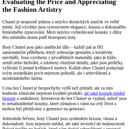
Evaluating the Price and Appreciating ​
the ⁤Fashion⁤ Artistry
Chanel je​ nesporně ⁤jednou z nejvíce ⁤ikonických ⁤značek ve světě
módy. Její výrobky jsou ⁤synonymem elegance,‌ luxusu a dokonalého
řemeslného zpracování.⁢ Mezi nejvíce vyhledávané⁢ kousky z dílny
této módního domu patří bezesporu boty.
Boty Chanel jsou jako umělecké ⁢dílo – každý⁤ pár je říčí
samostatným ⁤příběhem, který zobrazuje‍ genialitu a kreativitu
návrhářů. Jsou vyrobeny z‍ prvotřídních materiálů, jako je kůže,
semiš nebo hedvábí, a zdobeny různými detaily, ‌jako jsou ⁣perličky,
vyšívání či jemné květinové motivy. Každá‍ obuv Chanel poskytuje
svým nositelkám ⁤pocit ‍nejenom ​pohodlí,​ ale i sebevědomí a
neodolatelného šarmu.
Cena ⁢bot Chanel je bezpochyby vyšší než průměr, ale ⁢za tuto
hodnotu získáváte nejenom kvalitní produkt,
ale také⁤ kousek módní
historie
⁣a unikátnost. Investovat do bot Chanel se vyplatí, neboť jsou
to ‍nenahraditelné kousky, které zůstanou s vámi na celý život a
mohou být předávány z​ generace na generaci.
Jednoduše řečeno, boty Chanel jsou symbolem luxusu, vkusu ​a
⁢dokonalosti. ‍Jsou ⁣nejenom módní, ale také ⁤investicí⁤ do ⁤budoucnosti.
Pokud‍ toužíte po botách, které vám​ dodají sebevědomí⁣ a upoutají