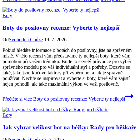
Boty
Boty do posilovny recenze: Vyberte ty nejlepší
Od
Svobodná Chůze
19. 7. 2026
Pokud hledáte informace o botách do posilovny, jste na správném
místě. V této recenzi vám představíme ty nejlepší boty, které vám
pomohou při vašem tréninku. Bude to skvělý průvodce pro výběr
správného modelu pro váš individuální styl a potřeby. Dozvíte se
také, jaké jsou klíčové faktory při výběru bot a jak je správně
používat. Nechte se inspirovat a vyberte si boty, které vám zajistí
nejen pohodlí, ale také maximální výkon ve vaší posilovně.
Přečtěte si více
Boty do posilovny recenze: Vyberte ty nejlepší
Boty
Jak vybrat velikost bot na běžky: Rady pro běžkaře
Od
Svobodná Chůze
7. 7. 2025