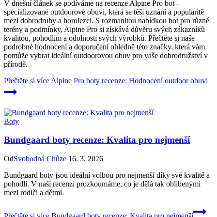
V dnešní článek se podíváme na recenze Alpine Pro bot –
specializované outdoorové obuvi, která se těší uznání a popularitě
mezi dobrodruhy a horolezci. S rozmanitou nabídkou bot pro různé
terény a podmínky, Alpine Pro si získává důvěru svých zákazníků
kvalitou, pohodlím a odolností svých výrobků. Přečtěte si naše
podrobné hodnocení a doporučení ohledně této značky, která vám
pomůže vybrat ideální outdoorovou obuv pro vaše dobrodružství v
přírodě.
Přečtěte si více
Alpine Pro boty recenze: Hodnocení outdoor obuvi
Boty
Bundgaard boty recenze: Kvalita pro nejmenší
Od
Svobodná Chůze
16. 3. 2026
Bundgaard boty jsou ideální volbou pro nejmenší díky své kvalitě a
pohodlí. V naší recenzi prozkoumáme, co je dělá tak oblíbenými
mezi rodiči a dětmi.
Přečtěte si více
Bundgaard boty recenze: Kvalita pro nejmenší