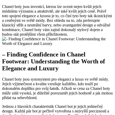
Chanel boty jsou investicí, kterou lze ocenit‌ nejen kvůli jejich
módnímu⁢ významu a atraktivitě, ale také kvůli ‍jejich‍ ceně. Právě
toto spojení⁤ elegance a luxusu ⁤je to, co⁤ činí tyto boty tak‍ ikonickými
⁣a ceněnými‌ ve světě módy. Bez ohledu na to, zda preferujete⁢
klasický střih a neutrální barvy, nebo avantgardní design a‍ odvážné
kombinace,‌ Chanel boty vám zajistí ⁣dokonalý ‍stylový dojem a
budou stát protějšími všem příležitostem.
– Finding Confidence in Chanel
Footwear: Understanding the Worth of
Elegance and Luxury
Chanel boty jsou synonymem pro eleganci a luxus ve světě módy.
Jejich výjimečnost a kvalita ⁤vzrušuje ⁢každého, kdo touží po
dokonalém doplňku pro svůj šatník. Ačkoli ⁣se cena za Chanel boty
může zdát vysoká, je důležité porozumět⁤ jejich hodnotě a jak mohou
přidat na sebevědomí.
Jednou z hlavních charakteristik Chanel bot je jejich jedinečný
⁣design. Každá‌ pár ⁤bot je pečlivě vytvořena s nejvyšší ⁣precizností a