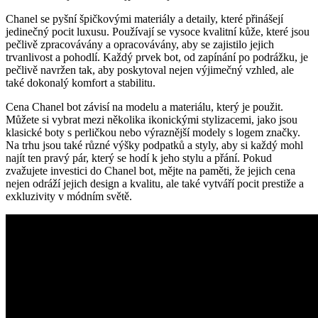
Chanel‌ se⁢ pyšní špičkovými materiály a detaily, které přinášejí
jedinečný pocit luxusu. Používají‌ se vysoce ⁢kvalitní kůže, které jsou
pečlivě zpracovávány a‌ opracovávány, aby se zajistilo⁤ jejich
⁣trvanlivost a pohodlí. Každý prvek⁢ bot, od‌ zapínání ​po podrážku, je
pečlivě navržen tak, aby‌ poskytoval nejen výjimečný vzhled,⁤ ale‍
také dokonalý komfort a‍ stabilitu.
Cena Chanel bot závisí‌ na modelu ⁢a materiálu, který je použit.
Můžete si vybrat mezi několika ikonickými stylizacemi, jako jsou
klasické ​boty s perličkou nebo ⁣výraznější modely s logem značky.
Na trhu jsou také ‌různé výšky podpatků ⁣a styly, aby si každý mohl
najít ten pravý pár, který se ‌hodí‌ k jeho stylu ‍a přání. ​Pokud
zvažujete investici do Chanel bot, mějte na paměti, že jejich cena
nejen odráží jejich design⁤ a kvalitu, ale také vytváří pocit prestiže a
exkluzivity v módním⁣ světě.