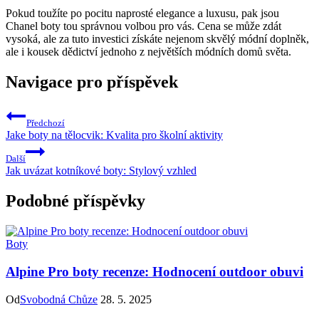
Pokud toužíte po pocitu ‌naprosté ⁤elegance a luxusu, pak jsou
Chanel boty‍ tou správnou volbou ‍pro⁢ vás. Cena se může zdát
vysoká, ale za⁢ tuto ⁤investici získáte ⁣nejenom skvělý⁤ módní doplněk,
ale i kousek dědictví jednoho z největších módních domů světa.
Navigace pro příspěvek
Předchozí
Jake boty na tělocvik: Kvalita pro školní aktivity
Další
Jak uvázat kotníkové boty: Stylový vzhled
Podobné příspěvky
Boty
Alpine Pro boty recenze: Hodnocení outdoor obuvi
Od
Svobodná Chůze
28. 5. 2025