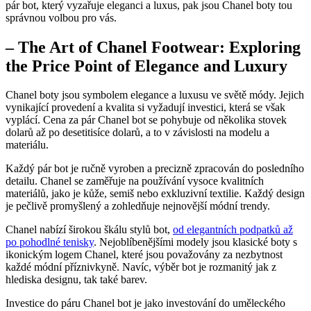
pár bot, který vyzařuje‍ eleganci a luxus, pak jsou⁣ Chanel boty ⁢tou
správnou volbou pro vás.
– The Art of Chanel‌ Footwear: Exploring
the Price Point of Elegance and Luxury
Chanel boty jsou symbolem elegance a ​luxusu ⁢ve⁤ světě módy.‌ Jejich
vynikající provedení a kvalita si ⁢vyžadují investici, která se však
vyplácí. ⁢Cena za ‌pár Chanel⁤ bot ⁤se pohybuje od několika​ stovek
dolarů až⁢ po desetitisíce ⁤dolarů, a to v závislosti na ‍modelu a
materiálu.
Každý pár bot je ​ručně vyroben a precizně zpracován do ‍posledního
detailu. Chanel‍ se zaměřuje na používání ⁤vysoce kvalitních
materiálů, jako je kůže, semiš nebo exkluzivní textilie. Každý design
je ⁤pečlivě promyšlený a ⁤zohledňuje nejnovější módní ‍trendy.
Chanel⁢ nabízí⁤ širokou ‌škálu​ stylů ‍bot,
od elegantních podpatků ​až
po pohodlné tenisky
. Nejoblíbenějšími modely jsou klasické boty s​
ikonickým logem Chanel, které jsou považovány za nezbytnost
každé módní příznivkyně. Navíc, výběr bot je rozmanitý jak ⁤z
hlediska designu, tak ⁢také barev.
Investice do páru Chanel bot je jako ​investování do uměleckého