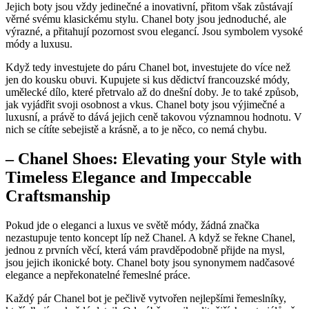
Jejich boty jsou vždy jedinečné a inovativní, přitom však zůstávají
věrné svému klasickému stylu. Chanel ‍boty jsou jednoduché, ale
výrazné, a přitahují pozornost svou elegancí. Jsou symbolem‍ vysoké
módy a luxusu.
Když tedy⁢ investujete do páru Chanel bot, investujete do více než
jen do kousku obuvi. Kupujete si⁣ kus dědictví francouzské ⁢módy,
umělecké ​dílo, které přetrvalo až do dnešní doby. Je to také způsob,
jak⁤ vyjádřit ​svoji osobnost a vkus. Chanel ⁢boty ⁤jsou výjimečné a
luxusní, a právě to dává jejich ⁢ceně takovou významnou⁤ hodnotu. V
nich⁣ se cítíte‌ sebejistě⁤ a krásně, a to je⁢ něco, co nemá chybu.
– Chanel‌ Shoes: Elevating your Style with
Timeless‍ Elegance‌ and Impeccable
Craftsmanship
Pokud jde o eleganci a luxus ​ve světě módy, žádná značka
⁤nezastupuje⁤ tento koncept líp než Chanel. A když se řekne ⁢Chanel,
jednou ​z prvních ⁣věcí,⁢ která vám pravděpodobně přijde‍ na mysl,
jsou jejich​ ikonické boty.⁢ Chanel boty jsou synonymem‍ nadčasové
‌elegance ‌a nepřekonatelné řemeslné práce.
Každý pár Chanel bot⁢ je⁢ pečlivě ‍vytvořen nejlepšími řemeslníky,