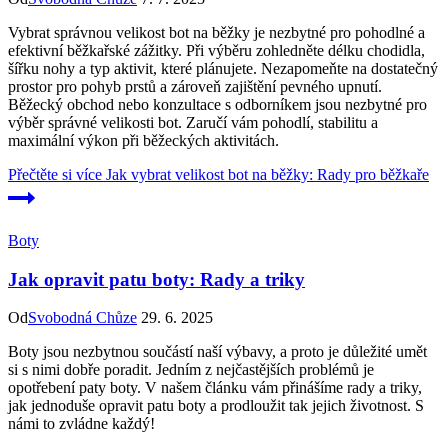
Vybrat správnou velikost bot na běžky je nezbytné pro pohodlné a
efektivní běžkařské zážitky. Při výběru zohledněte délku chodidla,
šířku nohy a typ aktivit, které plánujete. Nezapomeňte na dostatečný
prostor pro pohyb prstů a zároveň zajištění pevného upnutí.
Běžecký obchod nebo konzultace s odborníkem jsou nezbytné pro
výběr správné velikosti bot. Zaručí vám pohodlí, stabilitu a
maximální výkon při běžeckých aktivitách.
Přečtěte si více
Jak vybrat velikost bot na běžky: Rady pro běžkaře
Boty
Jak opravit patu boty: Rady a triky
Od
Svobodná Chůze
29. 6. 2025
Boty jsou nezbytnou součástí naší výbavy, a proto je důležité umět
si s nimi dobře poradit. Jedním z nejčastějších problémů je
opotřebení paty boty. V našem článku vám přinášíme rady a triky,
jak jednoduše opravit patu boty a prodloužit tak jejich životnost. S
námi to zvládne každý!