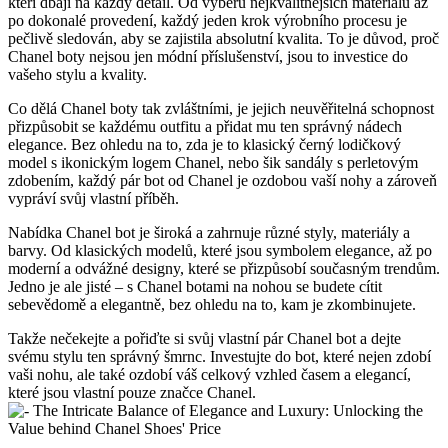
kteří dbají na každý detail. Od výběru nejkvalitnějších materiálů až
po dokonalé provedení, každý jeden krok výrobního ​procesu je
pečlivě sledován, aby ⁣se zajistila absolutní kvalita. ​To je důvod, proč
Chanel boty nejsou‍ jen módní příslušenství, jsou ‌to investice do ​
vašeho stylu a kvality.
Co dělá Chanel boty tak zvláštními, je jejich neuvěřitelná schopnost
‍přizpůsobit se každému outfitu ⁢a přidat mu ‍ten správný ⁤nádech
⁤elegance. Bez ohledu na to,⁤ zda ⁣je to klasický černý⁣ lodičkový
model s ikonickým logem Chanel, nebo šik sandály ⁣s perletovým
zdobením, každý pár bot ​od Chanel je ozdobou vaší ⁣nohy a zároveň
vypráví⁢ svůj vlastní ‌příběh.
Nabídka Chanel bot je široká a zahrnuje‌ různé styly, materiály a
barvy. ‌Od⁢ klasických modelů, které jsou symbolem elegance,⁣ až po
moderní a odvážné designy,​ které se přizpůsobí současným trendům.
Jedno je ale jisté – s Chanel⁤ botami na nohou se budete cítit
sebevědomě a elegantně, bez ‍ohledu na to, kam je ‍zkombinujete.
Takže nečekejte ⁢a pořiďte si⁣ svůj vlastní pár Chanel bot a dejte
svému stylu ten správný ​šmrnc.⁣ Investujte do bot, které nejen ⁢zdobí
vaši⁢ nohu, ale také ozdobí váš celkový vzhled‍ časem a⁢ elegancí,⁢
které jsou vlastní pouze značce Chanel.