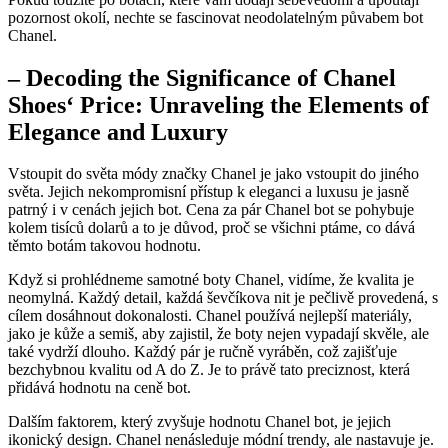
pozornost ‍okolí, nechte se fascinovat neodolatelným půvabem bot
Chanel.
– Decoding⁢ the Significance of⁣ Chanel
Shoes‘ Price:⁤ Unraveling the Elements of
Elegance ​and Luxury
Vstoupit do světa módy značky Chanel je jako vstoupit ‍do jiného
světa.⁣ Jejich nekompromisní⁣ přístup k eleganci a‌ luxusu je ‍jasně
patrný i v cenách jejich bot. Cena za pár Chanel bot se pohybuje
kolem tisíců dolarů a⁢ to je důvod,⁤ proč se všichni ptáme, co dává
těmto ‍botám takovou hodnotu.
Když si prohlédneme samotné boty Chanel, vidíme, že⁢ kvalita je
neomylná. Každý detail, každá ševčíkova nit je pečlivě⁢ provedená, s
cílem dosáhnout dokonalosti. Chanel používá nejlepší materiály,
jako je kůže ⁢a semiš, aby‌ zajistil, že boty ⁣nejen vypadají skvěle, ​ale⁢
také ⁣vydrží ‍dlouho. Každý⁢ pár je ručně vyráběn, ‍což zajišťuje
bezchybnou kvalitu od A do‌ Z. Je to právě tato preciznost, která
přidává hodnotu na ceně ⁤bot.
Dalším⁢ faktorem, který zvyšuje hodnotu ⁤Chanel bot, je jejich
ikonický design. Chanel ⁤nenásleduje ⁣módní ⁣trendy, ale nastavuje je.