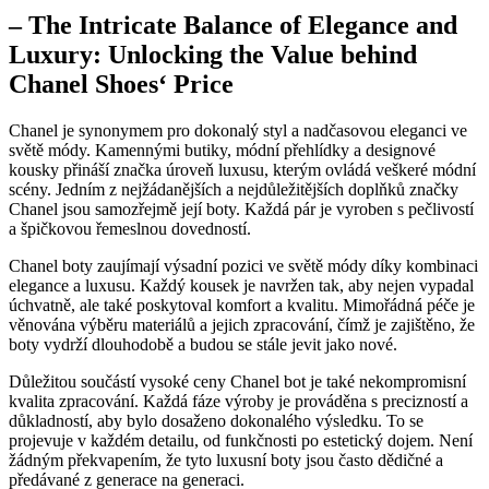
– The Intricate Balance of Elegance⁢ and
Luxury: Unlocking the Value behind
Chanel Shoes‘ Price
Chanel je synonymem pro dokonalý styl a ‌nadčasovou eleganci‌ ve
světě módy. ‌Kamennými butiky, módní přehlídky a designové‌
kousky přináší značka úroveň luxusu, kterým ovládá ​veškeré‌ módní
⁤scény. Jedním z nejžádanějších a nejdůležitějších doplňků značky
Chanel jsou samozřejmě její boty. Každá​ pár je vyroben s pečlivostí
a špičkovou řemeslnou dovedností.
Chanel boty zaujímají výsadní pozici ve světě ‌módy díky kombinaci
elegance a luxusu. Každý kousek ⁣je ‍navržen tak, aby nejen vypadal
úchvatně, ale také poskytoval komfort a kvalitu. Mimořádná péče‌ je
věnována výběru materiálů a ‌jejich zpracování, čímž je zajištěno, že
boty ⁢vydrží dlouhodobě‍ a budou se stále jevit⁣ jako nové.
Důležitou součástí vysoké ceny Chanel bot‍ je také nekompromisní
kvalita zpracování. Každá fáze ⁤výroby je prováděna s precizností⁤ a
důkladností, aby bylo ⁣dosaženo dokonalého výsledku. To se
projevuje v každém detailu,‌ od ⁤funkčnosti po estetický dojem. Není
žádným překvapením, že‌ tyto luxusní boty jsou často dědičné a
předávané z generace ​na ⁢generaci.