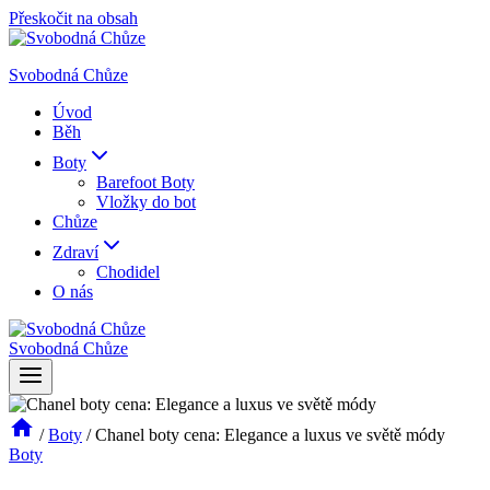
Přeskočit na obsah
Svobodná Chůze
Úvod
Běh
Boty
Barefoot Boty
Vložky do bot
Chůze
Zdraví
Chodidel
O nás
Svobodná Chůze
/
Boty
/
Chanel boty cena: Elegance a luxus ve světě módy
Boty