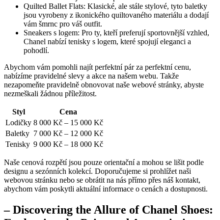
Quilted Ballet​ Flats: Klasické, ale stále stylové, tyto baletky​
jsou vyrobeny⁢ z ikonického ‌quiltovaného​ materiálu a dodají
vám‌ šmrnc ⁤pro ⁤váš outfit.
Sneakers s logem: Pro ty, ‍kteří preferují sportovnější vzhled,
Chanel ⁣nabízí⁢ tenisky ⁣s logem, které spojují eleganci a
pohodlí.
Abychom vám pomohli najít perfektní pár za perfektní cenu,
⁤nabízíme pravidelné slevy a akce na našem webu. Takže
nezapomeňte pravidelně obnovovat naše webové stránky, abyste
nezmeškali žádnou příležitost.
Styl
Cena
Lodičky
8 000‍ Kč – 15‌ 000‌ Kč
Baletky
7 000 Kč – 12 000 Kč
Tenisky
9‌ 000 Kč – 18 000 Kč
Naše cenová rozpětí jsou pouze orientační a mohou‍ se​ lišit podle
designu⁣ a sezónních kolekcí.⁢ Doporučujeme⁢ si prohlížet naši
⁤webovou stránku nebo se obrátit na nás přímo přes náš kontakt,
abychom⁤ vám⁣ poskytli aktuální informace o cenách a dostupnosti.
– Discovering the Allure of Chanel Shoes: