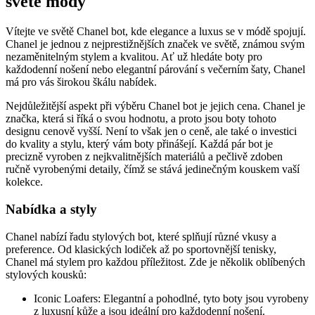
světě módy
Vítejte ⁢ve světě Chanel bot, ⁤kde elegance a⁤ luxus ⁢se v módě spojují.
Chanel je jednou z nejprestižnějších značek ⁢ve světě, známou ⁣svým
nezaměnitelným stylem a kvalitou. Ať už hledáte boty pro
každodenní nošení nebo elegantní párování s večerním ⁢šaty, ‌Chanel
má pro vás širokou škálu ‍nabídek.
Nejdůležitější aspekt při ‍výběru Chanel bot je jejich cena. Chanel ‌je
značka, která si ⁣říká o svou hodnotu, a ⁢proto jsou boty tohoto
designu cenově vyšší. ‍Není to však jen o ceně, ale také o investici
‌do kvality a stylu, který vám ​boty přinášejí.⁢ Každá pár bot je
precizně‍ vyroben z nejkvalitnějších materiálů a pečlivě‌ zdoben
ručně⁤ vyrobenými ​detaily, čímž se stává jedinečným kouskem vaší​
kolekce.
Nabídka a styly
Chanel ​nabízí řadu stylových bot, které splňují‌ různé vkusy a
preference. Od klasických lodiček až ​po sportovnější tenisky,
Chanel má stylem pro každou⁢ příležitost. Zde je několik⁢ oblíbených
stylových kousků:
Iconic Loafers: Elegantní a pohodlné, tyto boty jsou vyrobeny‍
z luxusní kůže a⁣ jsou ideální pro každodenní ⁤nošení.