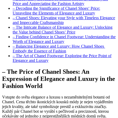
Price and Appreciating ​the ⁤Fashion⁤ Artistry
– Decoding⁢ the Significance of⁣ Chanel Shoes‘ Price:⁤
Unraveling the Elements of Elegance ​and Luxury
– Chanel‌ Shoes: Elevating your Style with Timeless‍ Elegance‌
and Impeccable Craftsmanship
– The Intricate Balance of Elegance⁢ and Luxury: Unlocking
the Value behind Chanel Shoes‘ Price
– Finding Confidence in Chanel Footwear: Understanding the
Worth of Elegance and Luxury
– ‌Balancing ‍Elegance and Luxury: How Chanel Shoes ​
Embody the ⁤Essence of Fashion
– The Art of Chanel‌ Footwear: Exploring the Price Point of
Elegance and Luxury
– The Price of Chanel Shoes: ‌An⁤
Expression of Elegance‌ and Luxury ‌in the
Fashion World
Vstupte do⁢ světa elegance⁤ a luxusu s ⁢nezaměnitelnými botami od
Chanel.​ Cena těchto ikonických ‌kousků módy je nejen vyjádřením⁤
jejich kvality, ale⁢ také symbolizuje⁤ prestiž a exkluzivitu značky.
Každý pár Chanel bot se vyrábí s pečlivostí⁢ a precizností, kterou
očekáváte od jednoho z nejprestižnějších módních ‍domů světa.