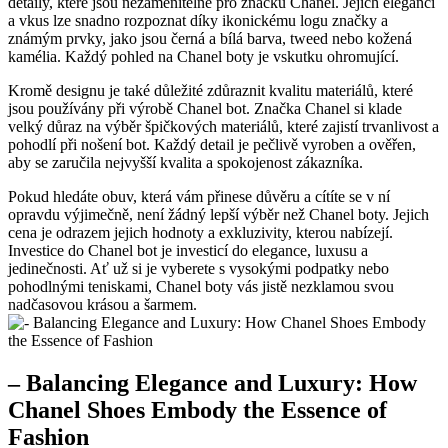
detaily, které jsou‌ nezaměnitelné pro značku Chanel.⁣ Jejich eleganci
a vkus ​lze snadno rozpoznat díky ‌ikonickému logu značky a
známým prvky,‍ jako jsou ⁢černá a bílá barva, tweed nebo kožená
kamélia. Každý pohled na Chanel boty je vskutku ohromující.
Kromě designu je také⁣ důležité‌ zdůraznit kvalitu materiálů, které
jsou používány ⁢při výrobě Chanel‍ bot. Značka ‍Chanel si​ klade‌
velký důraz⁤ na výběr špičkových materiálů, které​ zajistí trvanlivost ⁤a
pohodlí při ⁤nošení bot. Každý detail je pečlivě vyroben a ​ověřen,
aby se zaručila ⁢nejvyšší kvalita ⁢a⁣ spokojenost zákazníka.
Pokud hledáte obuv, která vám přinese důvěru a cítíte ⁢se v ní
opravdu ⁣výjimečně, není žádný lepší výběr než Chanel boty. Jejich
cena je odrazem jejich hodnoty a exkluzivity, kterou‌ nabízejí.
Investice do Chanel ⁢bot ‍je investicí do elegance, luxusu a
jedinečnosti. Ať‍ už si je vyberete s vysokými podpatky nebo
pohodlnými teniskami, Chanel boty ⁣vás jistě nezklamou svou
nadčasovou krásou a šarmem.
– ‌Balancing ‍Elegance and Luxury: How
Chanel Shoes ​Embody the ⁤Essence of
Fashion