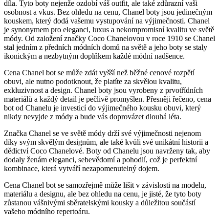
‍díla. ⁣Tyto ⁢boty nejenže ozdobí váš outfit, ale také ​zdůrazní vaši
osobnost⁣ a vkus. Bez ohledu na cenu, ​Chanel boty jsou jedinečným
kouskem, který dodá vašemu vystupování na výjimečnosti. Chanel​
je synonymem pro eleganci, luxus⁢ a nekompromisní‍ kvalitu‍ ve světě
módy. Od založení značky Coco Chanelovou v roce 1910 se Chanel
stal jedním z předních módních domů ⁣na světě a jeho boty⁢ se staly
ikonickým‍ a nezbytným doplňkem každé módní ⁢nadšence.
Cena Chanel bot se může zdát vyšší než běžné cenové rozpětí
obuvi, ale nutno podotknout, že platíte za skvělou kvalitu,⁣
exkluzivnost a design. Chanel​ boty jsou vyrobeny z prvotřídních‌
materiálů a každý detail je pečlivě promyšlen. ⁤Přesněji řečeno, cena
bot od Chanelu je⁢ investicí do výjimečného kousku obuvi, který
nikdy nevyjde z módy a bude vás ​doprovázet dlouhá léta.
Značka Chanel se ve světě módy drží své výjimečnosti nejenom
díky svým skvělým designům, ale také kvůli své unikátní historii⁢ a
dědictví Coco Chanelové. Boty od Chanelu jsou navrženy⁣ tak,‌ aby
dodaly ženám eleganci, sebevědomí a pohodlí, což je perfektní
kombinace, která vytváří nezapomenutelný‍ dojem.
Cena⁢ Chanel bot se​ samozřejmě může lišit v závislosti na modelu,​
materiálu⁢ a designu, ale bez ⁣ohledu ‌na cenu, je jisté, že tyto boty
zůstanou⁤ vášnivými sběratelskými kousky a důležitou​ součástí
vašeho módního repertoáru.