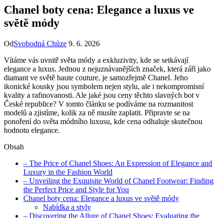
Chanel boty cena: Elegance a luxus ve
světě módy
Od
Svobodná Chůze
9. 6. 2026
Vítáme vás uvnitř světa módy a⁣ exkluzivity,​ kde se setkávají
elegance a ‍luxus. Jednou z⁤ nejuznávanějších značek, která září jako
diamant ve‍ světě haute⁤ couture, je ‌samozřejmě Chanel. Jeho
ikonické⁢ kousky jsou symbolem nejen stylu, ale‍ i ​nekompromisní
kvality a rafinovanosti. Ale jaké jsou ceny těchto slavných bot v
České republice? V tomto článku se ‌podíváme⁢ na ⁣rozmanitost
modelů a zjistíme, kolik za ⁢ně musíte zaplatit. Připravte se na
ponoření​ do světa módního ⁤luxusu, ⁢kde ‌cena odhaluje skutečnou
hodnotu elegance.
Obsah
– The Price of Chanel Shoes: ‌An⁤ Expression of Elegance‌ and
Luxury ‌in the Fashion World
– Unveiling the Exquisite World of Chanel Footwear: Finding
the Perfect Price and⁢ Style for You
Chanel boty cena: Elegance ‌a⁢ luxus ve světě módy
Nabídka a styly
– Discovering the Allure of Chanel Shoes: Evaluating the