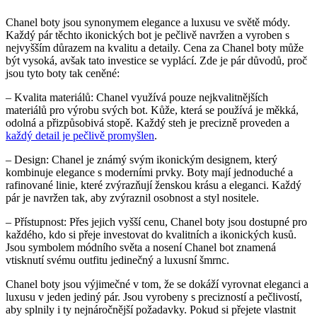
Chanel boty⁣ jsou synonymem elegance a luxusu ve světě ‍módy.
Každý pár‌ těchto ikonických bot je pečlivě⁢ navržen a vyroben s
nejvyšším důrazem na kvalitu‍ a ‍detaily. Cena za Chanel boty může
být vysoká, avšak tato investice se vyplácí.​ Zde je pár důvodů, proč‌
jsou ​tyto boty tak ceněné:
– Kvalita materiálů: Chanel ⁢využívá pouze nejkvalitnějších
‌materiálů‍ pro výrobu svých⁤ bot. ⁣Kůže,‌ která ​se používá je měkká,
odolná a přizpůsobivá stopě. Každý steh je precizně proveden a
každý detail je ‌pečlivě promyšlen
.
– Design: Chanel je známý svým ikonickým designem,‍ který
kombinuje elegance s moderními prvky. ‌Boty ⁤mají jednoduché a
rafinované linie, které zvýrazňují ‍ženskou ⁢krásu a eleganci. Každý
pár​ je navržen tak, aby⁣ zvýraznil ​osobnost a styl nositele.
– Přístupnost: Přes jejich vyšší cenu, Chanel boty jsou⁣ dostupné pro
každého, kdo si přeje investovat do kvalitních a ikonických kusů.​
Jsou symbolem módního světa a‌ nosení Chanel bot znamená
vtisknutí svému⁤ outfitu ⁤jedinečný a luxusní šmrnc.
Chanel⁣ boty jsou výjimečné v tom, že se dokáží vyrovnat eleganci a⁣
luxusu v jeden jediný pár. Jsou vyrobeny s precizností​ a pečlivostí,
⁢aby ⁣splnily i ty nejnáročnější požadavky. Pokud si přejete vlastnit