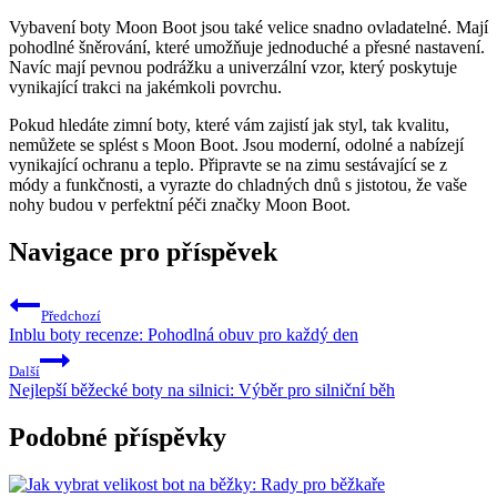
Vybavení boty Moon​ Boot⁤ jsou také velice snadno ovladatelné.⁣ Mají‍
pohodlné šněrování, které umožňuje jednoduché a⁣ přesné nastavení.
Navíc​ mají pevnou podrážku⁣ a univerzální vzor, který poskytuje
vynikající trakci na ‌jakémkoli povrchu.
Pokud hledáte ​zimní boty, které vám zajistí jak styl, tak ‍kvalitu,
nemůžete ⁢se⁤ splést s Moon Boot. Jsou moderní,⁤ odolné a nabízejí
vynikající ochranu a⁣ teplo. Připravte ‌se na zimu sestávající se z
módy a funkčnosti, ⁣a vyrazte do chladných dnů ​s jistotou, že vaše
nohy budou v perfektní péči značky Moon Boot.
Navigace pro příspěvek
Předchozí
Inblu boty recenze: Pohodlná obuv pro každý den
Další
Nejlepší běžecké boty na silnici: Výběr pro silniční běh
Podobné příspěvky