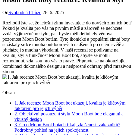
Od
Svobodná Chůze
26. 6. 2025
Rozhodli jste ⁢se, že letošní zimu investujete do nových zimních⁤ bot?
Pokud je kvalita pro vás na prvním místě a zároveň se nechcete
vzdát výjimečného ‍stylu, ​pak byste měli definitely věnovat
pozornost Moon Boot⁤ botám. Tyto ikonické‍ a populární zimní boty
si získaly srdce mnoha outdoorových nadšenců po celém ​světě a
přicházejí s mnoha výhodami.​ V naší ‍recenzi⁤ se podíváme na
kvalitu, ⁤styl a ⁣funkčnost Moon Boot bot, abyste se mohli
rozhodnout, zda jsou⁤ pro ⁢vás to pravé. Připravte se na okouzlující
kombinaci ‌dokonalého⁣ designu a ⁤neúprosné ochrany před​ mrazivou⁢
zimou!
Obsah
1. Jak ⁣recenze ​Moon⁤ Boot ⁤bot‍ ukazují, kvalita je klíčovým
faktorem pro jejich ⁤výběr
2. Objektivní posouzení ⁤stylu Moon Boot bot:⁢ elegantní​ a
vkusný design
3. Co o Moon Boot botách říkají​ zkušenosti zákazníků?
Podrobný pohled na jejich spokojenost