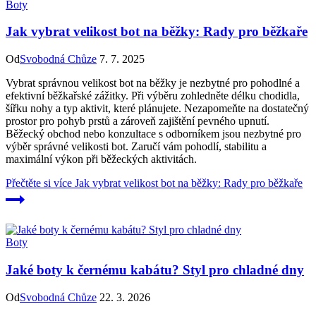
Boty
Jak vybrat velikost bot na běžky: Rady pro běžkaře
Od
Svobodná Chůze
7. 7. 2025
Vybrat správnou velikost bot na běžky je nezbytné pro pohodlné a
efektivní běžkařské zážitky. Při výběru zohledněte délku chodidla,
šířku nohy a typ aktivit, které plánujete. Nezapomeňte na dostatečný
prostor pro pohyb prstů a zároveň zajištění pevného upnutí.
Běžecký obchod nebo konzultace s odborníkem jsou nezbytné pro
výběr správné velikosti bot. Zaručí vám pohodlí, stabilitu a
maximální výkon při běžeckých aktivitách.
Přečtěte si více
Jak vybrat velikost bot na běžky: Rady pro běžkaře
Boty
Jaké boty k černému kabátu? Styl pro chladné dny
Od
Svobodná Chůze
22. 3. 2026