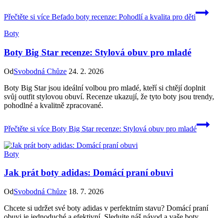
Přečtěte si více
Befado boty recenze: Pohodlí a kvalita pro děti
Boty
Boty Big Star recenze: Stylová obuv pro mladé
Od
Svobodná Chůze
24. 2. 2026
Boty Big Star jsou ideální volbou pro mladé, kteří si chtějí doplnit
svůj outfit stylovou obuví. Recenze ukazují, že tyto boty jsou trendy,
pohodlné a kvalitně zpracované.
Přečtěte si více
Boty Big Star recenze: Stylová obuv pro mladé
Boty
Jak prát boty adidas: Domácí praní obuvi
Od
Svobodná Chůze
18. 7. 2026
Chcete si udržet své boty adidas v perfektním stavu? Domácí praní
obuvi je jednoduché a efektivní. Sledujte náš návod a vaše boty