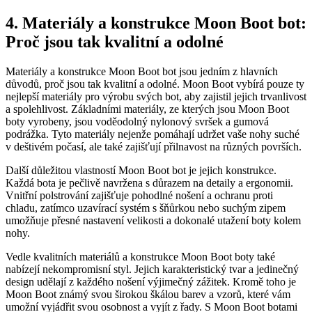
4. Materiály a konstrukce Moon Boot bot:⁤
Proč ‍jsou tak kvalitní a odolné
Materiály a konstrukce Moon‌ Boot bot jsou⁢ jedním z‍ hlavních
důvodů, proč jsou tak⁢ kvalitní⁣ a odolné. Moon Boot vybírá pouze ty
nejlepší materiály pro výrobu svých bot, aby​ zajistil jejich trvanlivost⁢
a spolehlivost. Základními​ materiály, ​ze kterých jsou Moon Boot
⁤boty vyrobeny, jsou voděodolný nylonový svršek a gumová‍
podrážka. Tyto materiály nejenže⁤ pomáhají udržet vaše​ nohy suché
v deštivém ​počasí, ale⁢ také ⁤zajišťují ‌přilnavost ⁢na různých površích.
Další důležitou vlastností Moon Boot bot je jejich ⁤konstrukce. ​
Každá bota je pečlivě navržena ⁢s důrazem ⁢na detaily a ⁤ergonomii.
Vnitřní polstrování zajišťuje pohodlné‌ nošení⁣ a ochranu proti‍
chladu, zatímco uzavírací systém s šňůrkou nebo suchým ‍zipem
umožňuje ‍přesné ⁣nastavení ​velikosti a⁣ dokonalé utažení boty kolem⁢
nohy.
Vedle kvalitních ⁢materiálů a konstrukce Moon Boot boty také
nabízejí nekompromisní‍ styl. Jejich karakteristický tvar a jedinečný
design udělají z každého nošení výjimečný zážitek. Kromě toho je
⁤Moon Boot známý svou širokou škálou barev a vzorů,​ které vám
umožní ⁢vyjádřit svou⁣ osobnost a vyjít‍ z řady. S ⁢Moon Boot botami