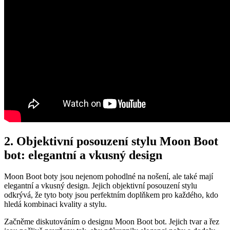
2. Objektivní posouzení ⁤stylu Moon Boot
bot:⁢ elegantní​ a vkusný design
Moon ‍Boot boty jsou ⁢nejenom pohodlné na nošení,​ ale také mají
elegantní⁣ a vkusný design. ⁣Jejich objektivní posouzení stylu
odkrývá, že tyto boty jsou ​perfektním doplňkem pro každého, kdo
hledá kombinaci kvality​ a stylu.
Začněme diskutováním o designu‍ Moon Boot bot. Jejich ‍tvar a řez