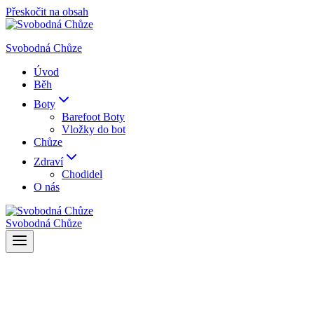
Přeskočit na obsah
Svobodná Chůze
Úvod
Běh
Boty
Barefoot Boty
Vložky do bot
Chůze
Zdraví
Chodidel
O nás
Svobodná Chůze