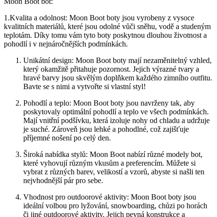
Moon Boot bot:
1.Kvalita a odolnost: Moon Boot boty jsou vyrobeny z vysoce
kvalitních materiálů, které jsou odolné vůči sněhu, vodě‍ a studeným
⁤teplotám. Díky tomu vám tyto boty poskytnou dlouhou‍ životnost a
pohodlí i⁣ v nejnáročnějších podmínkách.
Unikátní‍ design: Moon Boot boty mají​ nezaměnitelný ‍vzhled,
který okamžitě ⁤přitahuje pozornost. Jejich ​výrazné tvary a⁣
hravé barvy jsou skvělým doplňkem každého zimního outfitu.
Bavte se s nimi a ⁣vytvořte si ⁢vlastní styl!
Pohodlí a teplo: Moon Boot boty jsou navrženy tak, aby
poskytovaly‌ optimální pohodlí ‍a ⁣teplo ve všech ‌podmínkách.
Mají vnitřní podšívku, která ⁢izoluje nohy od chladu a udržuje
je‍ suché. Zároveň jsou lehké a pohodlné, což ‍zajišťuje
příjemné ⁤nošení po celý den.
Široká nabídka stylů: Moon Boot nabízí⁤ různé modely bot,
které vyhovují‍ různým⁣ vkusům a ⁤preferencím. Můžete ‌si
‌vybrat z různých barev,⁢ velikostí a‌ vzorů, ​abyste si našli ten
nejvhodnější​ pár pro‍ sebe.
Vhodnost pro outdoorové aktivity: Moon Boot boty jsou
ideální volbou pro lyžování, snowboarding,⁣ chůzi po horách
⁢či jiné outdoorové aktivity. Jejich pevná konstrukce a