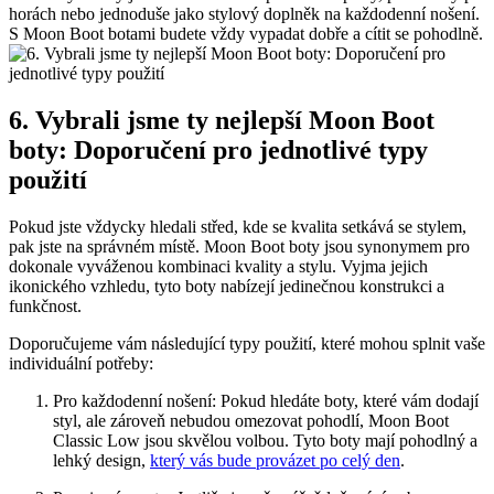
horách nebo⁣ jednoduše jako stylový doplněk na každodenní ⁣nošení.
S Moon Boot botami budete vždy ‍vypadat dobře a cítit se pohodlně.
6. ⁣Vybrali jsme ty nejlepší Moon ⁢Boot
boty: Doporučení pro jednotlivé‌ typy
použití
Pokud jste vždycky hledali střed, kde se kvalita setkává se stylem,
pak jste‍ na ​správném místě. Moon Boot boty jsou synonymem pro
dokonale vyváženou kombinaci kvality a stylu. Vyjma jejich
ikonického vzhledu, tyto boty nabízejí jedinečnou konstrukci‍ a
funkčnost.
Doporučujeme vám následující typy‍ použití, které mohou splnit vaše⁢
individuální potřeby:
Pro každodenní nošení: Pokud hledáte boty, které ​vám dodají
styl, ale ​zároveň nebudou ⁤omezovat pohodlí, Moon Boot
Classic​ Low jsou skvělou ⁢volbou. Tyto boty mají​ pohodlný‍ a⁣
lehký design,​
který vás bude provázet po ⁣celý den
.