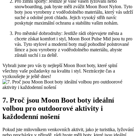
Pro zimní sporty: ​Jestliže je vaše‍ vášeň lyžování nebo
snowboarding, ⁤pak byste měli zvážit⁤ Moon Boot Nylon. ⁣Tyto
boty jsou vyrobeny z voděodolného materiálu, který vás udrží
suché a odolné proti ⁣chladu. Jejich vysoký‌ střih navíc
poskytuje maximální ochranu a stabilitu vašim nohám.
Pro⁣ městské dobrodruhy:⁤ Jestliže⁣ rádi objevujete⁢ města a
chcete získat komfort​ i styl,⁣ Moon Boot Pulse Mid⁢ jsou ‌tu pro
vás. Tyto⁢ stylové a moderní ⁣boty mají⁤ pohodlné polstrované​
límce a jsou vyrobeny z voděodolného materiálu, abyste
zůstali​ suchí i ​za deště.
Vybrali jsme pro vás ty​ nejlepší Moon ⁢Boot boty, které ​splní
všechny vaše požadavky na ⁢kvalitu​ i ⁤styl. Neztrácejte čas a
vyzkoušejte ⁤je ještě dnes!
7. Proč jsou Moon⁢ Boot boty⁣ ideální
volbou pro outdoorové aktivity i
každodenní nošení
Pokud jste⁢ milovníkem‌ venkovních aktivit, jako je turistika, lyžování
nebo procházky v⁣ přírodě,⁤ rádi byste měli ‍boty, které jsou ideální