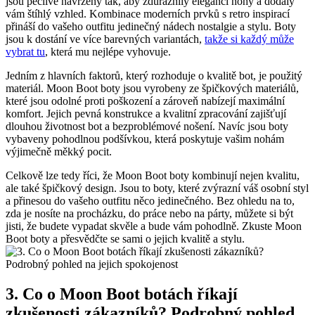
jsou pečlivě navrženy tak, aby zdůraznily ⁢eleganci ⁢nohy a dodaly
‌vám​ štíhlý⁤ vzhled. Kombinace moderních prvků s ​retro inspirací
přináší do vašeho ⁤outfitu jedinečný nádech ⁣nostalgie a stylu.‍ Boty
jsou k dostání ve více barevných variantách,
takže si‍ každý může
vybrat⁢ tu
,‌ která mu nejlépe vyhovuje.
Jedním z‌ hlavních faktorů, který​ rozhoduje o kvalitě bot,‍ je použitý
materiál. Moon Boot‌ boty jsou vyrobeny ‍ze špičkových⁢ materiálů,
které jsou odolné proti⁤ poškození a zároveň‍ nabízejí maximální
komfort. Jejich pevná konstrukce a kvalitní zpracování zajišťují
dlouhou životnost bot ⁢a bezproblémové nošení. Navíc jsou boty
vybaveny pohodlnou podšívkou, která poskytuje vašim nohám
výjimečně měkký pocit.
Celkově ⁤lze tedy‍ říci, že Moon Boot boty​ kombinují⁤ nejen kvalitu,
ale ⁤také špičkový design. Jsou to‌ boty, které zvýrazní váš⁢ osobní ‍styl
‍a⁢ přinesou do vašeho outfitu něco jedinečného. Bez⁢ ohledu​ na to,
zda ⁣je nosíte na procházku, do práce nebo na párty, můžete ‌si být
jisti, ⁢že budete vypadat skvěle a bude ​vám pohodlně. Zkuste Moon
‍Boot boty a přesvědčte se sami o jejich kvalitě a​ stylu.
3. Co o Moon Boot botách říkají​
zkušenosti zákazníků? Podrobný pohled