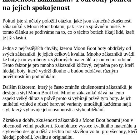
na jejich spokojenost
Pokud ‍jste si někdy ⁤položili otázku, ​jaké ⁤jsou skutečné zkušenosti
‌zákazníků s Moon​ Boot botami, pak⁣ jste‍ na správném ⁢místě.⁢ V ​
tomto článku se⁤ podíváme na ​to, co o ​těchto botách říkají⁢ lidé, kteří
je již⁣ vlastní.
Jedna z nejčastějších ⁤chvály, kterou Moon Boot boty obdržely od
svých zákazníků, je jejich⁣ celková kvalita. Mnoho zákazníků uvádí,
‍že boty jsou vyrobeny z ‌výborných materiálů a jsou velmi odolné.
⁤Tento faktor je pro mnoho zákazníků klíčový,​ zejména pro ty,⁢ kteří
hledají ⁤boty, které vydrží‌ dlouho a budou odolávat různým
povětrnostním podmínkám.
Dalším‍ faktorem, který je často zmíněn zkušenostmi zákazníků, je
design a styl Moon Boot bot. Mnoho zákazníků​ dává na tento
aspekt velký důraz a právě proto⁢ si vybírají právě tyto ⁢boty. Jejich
unikátní vzhled a různé barevné ​varianty umožňují každému najít⁣
styl, který vyhovuje jeho‌ osobnosti‍ a stylu ⁢oblékání.
Zkrátka a ‌dobře, ​zkušenosti zákazníků ​s ​Moon Boot⁤ botami jsou v
obecnosti ‍velmi pozitivní. Kombinace vysoce​ kvalitního materiálu a
stylového designu dělá ‍z těchto bot skvělou ‌volbu pro všechny,⁢ kteří⁤
hledají‌ pohodlí, kvalitu a ⁣originalitu.