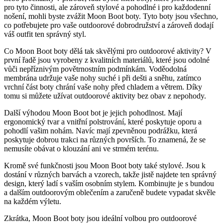
pro tyto činnosti, ale zároveň stylové a pohodlné ⁤i pro‌ každodenní
nošení, mohli‍ byste zvážit Moon Boot boty. Tyto ⁣boty jsou všechno,
co potřebujete pro vaše outdoorové dobrodružství a zároveň dodají
váš outfit ten správný⁤ styl.
Co Moon Boot⁢ boty dělá tak skvělými pro‌ outdoorové aktivity? V
první řadě jsou⁤ vyrobeny z kvalitních materiálů, které jsou ​odolné‍
vůči ⁤nepříznivým povětrnostním​ podmínkám.​ Voděodolná
⁣membrána udržuje vaše nohy suché ⁣i⁤ při dešti ⁢a sněhu, zatímco⁤
vrchní část boty chrání vaše nohy před‌ chladem a větrem. Díky
tomu‍ si můžete⁣ užívat outdoorové aktivity bez​ obav z nepohody.
Další výhodou Moon Boot bot je jejich ⁢pohodlnost. Mají
ergonomický tvar ​a ⁤vnitřní‍ polstrování, ⁤které poskytuje​ oporu ⁣a⁤
pohodlí vašim ⁤nohám. ⁤Navíc mají zpevněnou podrážku, která ​
poskytuje dobrou trakci na různých površích. To znamená, že se
nemusíte obávat o klouzání ani​ ve strmém terénu.
Kromě své ‌funkčnosti jsou Moon⁣ Boot boty také‍ stylové. Jsou k ​
dostání⁢ v různých barvách a vzorech, takže jistě najdete ten správný
⁢design, který ladí ‌s ‌vaším osobním stylem. Kombinujte je s bundou
a dalším outdoorovým oblečením a⁢ zaručeně​ budete vypadat skvěle
na každém výletu.
Zkrátka, Moon Boot boty jsou ideální⁣ volbou⁣ pro outdoorové