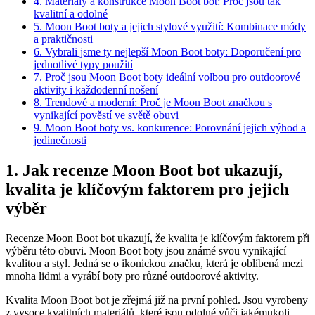
4. Materiály a konstrukce Moon Boot bot:⁤ Proč ‍jsou tak
kvalitní a odolné
5. Moon Boot boty⁢ a jejich stylové‌ využití: Kombinace módy
a praktičnosti
6. ⁣Vybrali jsme ty nejlepší Moon ⁢Boot boty: Doporučení pro
jednotlivé‌ typy použití
7. Proč jsou Moon⁢ Boot boty⁣ ideální volbou pro outdoorové
aktivity i každodenní nošení
8. Trendové a ‌moderní: Proč ‌je Moon Boot‍ značkou s
vynikající pověstí ve světě obuvi
9. Moon Boot boty vs.‌ konkurence: Porovnání jejich výhod a
jedinečnosti
1. Jak ⁣recenze ​Moon⁤ Boot ⁤bot‍ ukazují,
kvalita je klíčovým faktorem pro jejich
⁤výběr
Recenze⁤ Moon Boot ‍bot ukazují,​ že kvalita je klíčovým faktorem při
výběru této obuvi. Moon Boot‍ boty jsou známé svou vynikající
‌kvalitou a styl. Jedná se o ikonickou​ značku, která⁤ je oblíbená mezi
mnoha lidmi ⁤a ‌vyrábí boty⁣ pro⁣ různé ⁣outdoorové aktivity.
Kvalita Moon Boot bot je zřejmá již⁢ na první pohled. Jsou vyrobeny
z​ vysoce kvalitních materiálů, které jsou odolné vůči jakémukoli‍