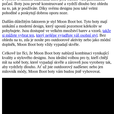
počasí. Boty jsou pevně konstruované a vydrží dlouho bez ohledu
na⁢ to, jak je používáte. Díky ⁤svému⁣ designu jsou také velmi​
pohodlné a poskytují dobrou oporu‍ noze.
Dalším důležitým⁤ faktorem je ⁤styl ‌Moon‍ Boot ​bot. Tyto boty mají
unikátní a‌ moderní ⁢design, který ‍upoutá pozornost kdekoliv se
pohybujete. Jsou dostupné ve velkém množství barev⁣ a vzorů,
takže
si ‌můžete‌ vybrat ten
,⁢
který nejlépe vyjadřuje váš osobní styl
. Bez
ohledu na‌ to,⁤ zda je ‌nosíte pro outdoorové aktivity ⁣nebo‍ jako módní‍
doplněk,‌ Moon Boot boty vždy vypadají skvěle.
Celkově lze říci, ‍že Moon Boot ‌boty nabízejí kombinaci vynikající ​
kvality a stylového ‌designu. Jsou ideální volbou⁣ pro ty, ​kteří chtějí
mít na sobě boty, ​které vypadají skvěle ​a zároveň jsou vyrobeny​ tak,
aby vydržely dlouho. Ať už jste outdoorový nadšenec nebo jen
milovník módy, Moon Boot⁣ boty ‍vám budou⁢ jistě vyhovovat.