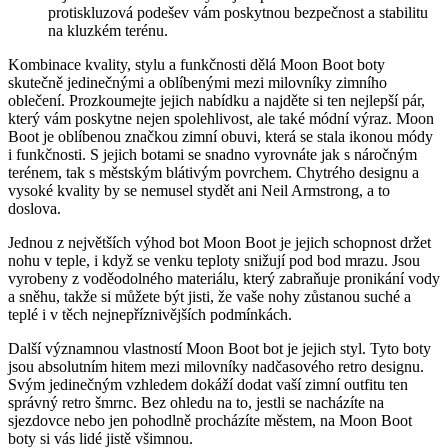
protiskluzová⁢ podešev ​vám poskytnou⁢ bezpečnost‍ a stabilitu
na kluzkém terénu.
Kombinace kvality,‍ stylu ⁢a funkčnosti dělá Moon Boot boty
⁣skutečně jedinečnými a oblíbenými mezi milovníky⁣ zimního ​
oblečení. Prozkoumejte jejich nabídku a najděte​ si ten nejlepší pár,
který ⁤vám poskytne nejen spolehlivost,​ ale také módní výraz. Moon
Boot je oblíbenou značkou zimní obuvi, která se stala ikonou módy
i funkčnosti. S ⁤jejich⁢ botami se snadno vyrovnáte jak s náročným
terénem, tak s městským blátivým ​povrchem. Chytrého designu ‍a
vysoké kvality by se ⁢nemusel stydět ani Neil Armstrong, a to
doslova.
Jednou z největších výhod bot Moon Boot je jejich‍ schopnost držet
nohu v teple,⁢ i když se ⁢venku teploty ⁣snižují pod bod mrazu. Jsou
vyrobeny z voděodolného materiálu, ‌který zabraňuje​ pronikání vody
a sněhu, takže si můžete být ⁢jisti, že vaše nohy zůstanou suché a‍
teplé i⁤ v těch nejnepříznivějších podmínkách.
Další významnou vlastností Moon Boot bot je jejich styl. Tyto ‌boty⁣
jsou ⁣absolutním hitem mezi ⁤milovníky nadčasového retro designu.⁤
Svým jedinečným vzhledem ⁣dokáží dodat vaší zimní outfitu ten
správný retro⁤ šmrnc. Bez ohledu na to, jestli se nacházíte na
sjezdovce nebo jen pohodlně ⁢procházíte městem,​ na Moon Boot
boty‌ si vás lidé jistě‌ všimnou.