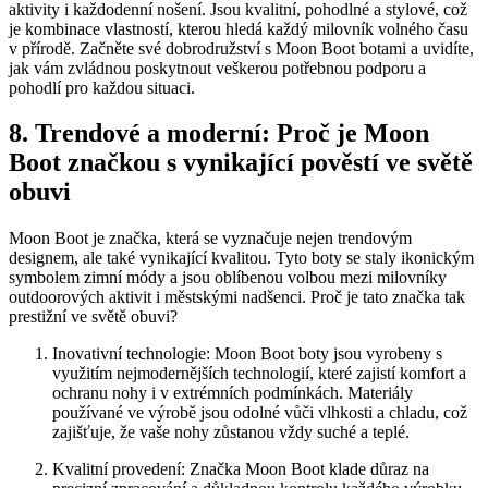
aktivity ‌i každodenní nošení. Jsou kvalitní, pohodlné a stylové, což
je ‍kombinace vlastností, kterou hledá každý milovník volného času
v přírodě.‌ Začněte své dobrodružství s Moon Boot botami a uvidíte,⁢
jak⁣ vám ⁢zvládnou​ poskytnout veškerou potřebnou podporu ‍a
pohodlí⁣ pro každou situaci.
8. Trendové a ‌moderní: Proč ‌je Moon
Boot‍ značkou s vynikající pověstí ve světě
obuvi
Moon Boot je značka, která se vyznačuje nejen trendovým
designem,​ ale také ⁤vynikající kvalitou. Tyto ​boty se staly ikonickým
symbolem zimní módy a jsou oblíbenou volbou ⁤mezi milovníky
outdoorových aktivit i městskými nadšenci. Proč je ⁣tato ⁤značka tak
prestižní ve světě obuvi?
Inovativní technologie: Moon Boot ⁢boty ⁣jsou vyrobeny s ​
využitím nejmodernějších technologií, ⁤které ‍zajistí komfort a
ochranu nohy⁤ i v extrémních podmínkách. Materiály
používané ⁣ve výrobě jsou odolné vůči vlhkosti a chladu, což
zajišťuje, že⁤ vaše nohy zůstanou vždy suché ‍a teplé.
Kvalitní ⁤provedení: Značka Moon⁣ Boot klade důraz na