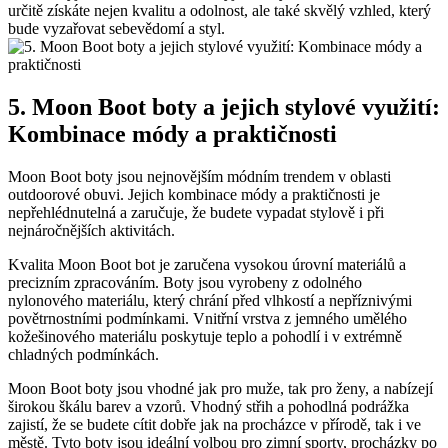
určitě získáte nejen kvalitu a odolnost,‌ ale také skvělý vzhled, který
⁤bude ⁣vyzařovat sebevědomí ‍a styl.
5. Moon Boot boty⁢ a jejich stylové‌ využití:
Kombinace módy a praktičnosti
Moon ‌Boot boty​ jsou⁣ nejnovějším ‍módním trendem v oblasti
outdoorové obuvi. ‌Jejich kombinace ‌módy a praktičnosti je
nepřehlédnutelná a zaručuje, že budete vypadat stylově i při⁢
nejnáročnějších aktivitách.
Kvalita Moon Boot bot‌ je zaručena vysokou ​úrovní materiálů a
precizním⁣ zpracováním. Boty jsou vyrobeny‍ z​ odolného
nylonového materiálu, který chrání ​před vlhkostí ⁣a ⁢nepříznivými
‍povětrnostními ‍podmínkami.‌ Vnitřní vrstva z ‍jemného umělého ​
kožešinového materiálu poskytuje teplo a⁣ pohodlí i ⁣v extrémně
chladných podmínkách.
Moon Boot boty jsou vhodné jak⁢ pro muže, tak​ pro‌ ženy, a nabízejí
⁣širokou škálu⁤ barev ‌a vzorů. Vhodný‌ střih a pohodlná ‍podrážka
zajistí, že ⁣se‌ budete cítit ‌dobře jak na procházce v ⁤přírodě, tak i ⁣ve
městě. Tyto⁤ boty jsou ideální volbou pro zimní sporty, procházky po