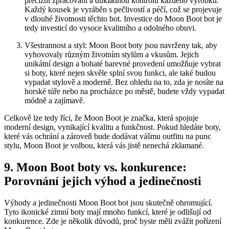
⁤precizní zpracování a důkladnou kontrolu ​každého ⁣výrobku.
Každý kousek je ⁣vyráběn s pečlivostí ​a péčí, což se ⁣projevuje
v ⁤dlouhé ⁣životnosti těchto ⁣bot. Investice do Moon Boot bot je
tedy investicí do vysoce kvalitního a odolného obuvi.
Všestrannost a styl: Moon Boot boty jsou navrženy tak, aby
vyhovovaly různým životním stylům a vkusům. Jejich
unikátní ⁣design a bohaté barevné provedení umožňuje vybrat ​
si boty, které nejen ⁤skvěle splní ‌svou funkci, ale také budou
vypadat stylově a ‌moderně. ‍Bez ohledu na to, zda je nosíte na
⁤horské túře nebo na procházce po městě, budete vždy ⁢vypadat
módně a zajímavě.
Celkově ‌lze tedy říci, že Moon Boot je značka, která⁢ spojuje
moderní design,‍ vynikající kvalitu ‍a funkčnost. Pokud hledáte boty,
které vás⁢ ochrání a zároveň bude dodávat vášmu outfitu na punc
stylu,⁣ Moon Boot je volbou, která vás jistě⁣ nenechá zklamané.
9. Moon Boot boty vs.‌ konkurence:
Porovnání jejich výhod a jedinečnosti
Výhody a ‍jedinečnosti Moon Boot bot jsou skutečně ohromující.
Tyto ikonické ⁢zimní boty mají ⁢mnoho funkcí, které je ​odlišují ‌od
konkurence. Zde je několik důvodů, ⁣proč ⁤byste měli zvážit pořízení⁣