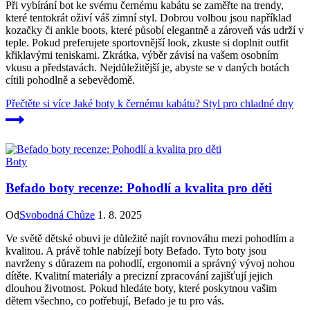
Při vybírání bot ke svému černému kabátu se zaměřte na trendy,
které tentokrát oživí váš zimní styl. Dobrou volbou jsou například
kozačky či ankle boots, které působí elegantně a zároveň vás udrží v
teple. Pokud preferujete sportovnější look, zkuste si doplnit outfit
křiklavými teniskami. Zkrátka, výběr závisí na vašem osobním
vkusu a představách. Nejdůležitější je, abyste se v daných botách
cítili pohodlně a sebevědomě.
Přečtěte si více
Jaké boty k černému kabátu? Styl pro chladné dny
Boty
Befado boty recenze: Pohodlí a kvalita pro děti
Od
Svobodná Chůze
1. 8. 2025
Ve světě dětské obuvi je důležité najít rovnováhu mezi pohodlím a
kvalitou. A právě tohle nabízejí boty Befado. Tyto boty jsou
navrženy s důrazem na pohodlí, ergonomii a správný vývoj nohou
dítěte. Kvalitní materiály a precizní zpracování zajišťují jejich
dlouhou životnost. Pokud hledáte boty, které poskytnou vašim
dětem všechno, co potřebují, Befado je tu pro vás.