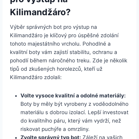
Kilimandžáro?
Výběr správných bot pro výstup na
Kilimandžáro je klíčový pro úspěšné zdolání⁢
tohoto majestátního vrcholu. Pohodlné a
kvalitní boty vám‍ zajistí stabilitu,‍ ochranu a
pohodlí během náročného ‍treku. Zde⁢ je několik
tipů od zkušených horolezců, kteří už
Kilimandžáro zdolali:
Volte vysoce ‌kvalitní a odolné materiály:
Boty​ by měly být⁢ vyrobeny z voděodolného
materiálu s dobrou izolací. Lepší investovat
do kvalitního páru, který vám vydrží, než
riskovat puchýře a ⁤omrzliny.
Zvolte správný typ bot:
Záleží na ‍vašich‌