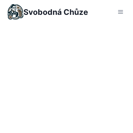
Přeskočit
Svobodná Chůze
na
obsah