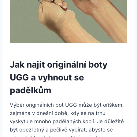
Jak ⁣najít originální boty
UGG a vyhnout se
padělkům
Výběr originálních bot UGG může ⁢být oříškem,
zejména v dnešní době, ⁢kdy ‌se na trhu
vyskytuje mnoho ⁢padělaných⁤ kopií.⁤ Je⁣ důležité
být obezřetný⁤ a ‌pečlivě vybírat, ‌abyste se‍