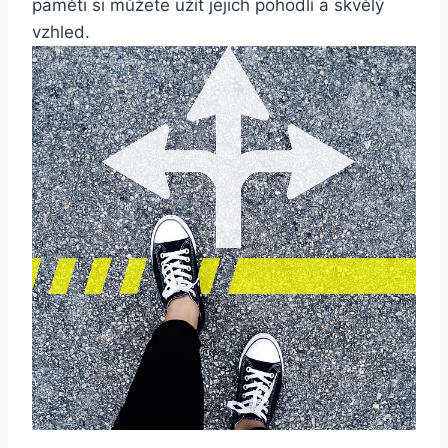
paměti si⁢ můžete užít jejich‍ pohodlí a ‌skvělý
vzhled.