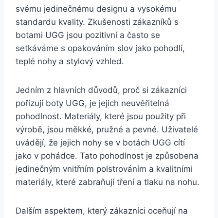
svému jedinečnému designu a vysokému
standardu ‌kvality. Zkušenosti‍ zákazníků ‍s
botami ⁤UGG jsou pozitivní ‍a často se
setkáváme s​ opakováním slov⁤ jako ​pohodlí,
teplé nohy a ⁤stylový vzhled.
Jedním ⁢z hlavních důvodů, proč si zákazníci
pořizují boty UGG, je jejich neuvěřitelná
pohodlnost. ⁣Materiály, které‌ jsou ⁤použity při
výrobě, jsou měkké,‍ pružné a pevné. Uživatelé
uvádějí, že jejich nohy ‍se v botách ‍UGG cítí
jako v‍ pohádce.⁣ Tato pohodlnost‍ je způsobena
jedinečným vnitřním polstrováním ​a kvalitními
materiály,⁢ které‍ zabraňují⁢ tření a tlaku na ​nohu.
Dalším aspektem, který zákazníci oceňují na