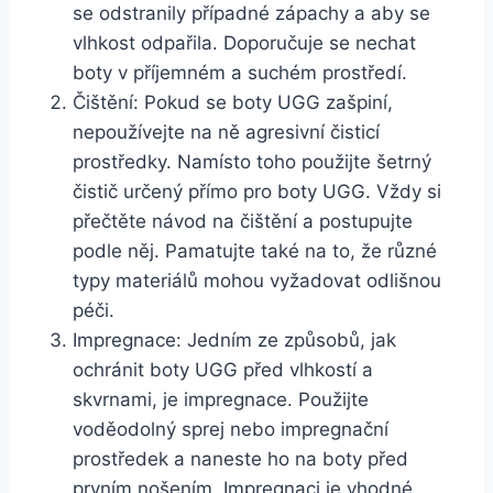
⁢se odstranily případné⁣ zápachy a ⁣aby ⁣se
vlhkost odpařila. Doporučuje‌ se⁢ nechat
boty ‍v příjemném⁤ a suchém prostředí.
Čištění:⁢ Pokud se ‌boty UGG ‌zašpiní,⁤
nepoužívejte na⁤ ně agresivní čisticí
‌prostředky. Namísto toho použijte šetrný
čistič určený přímo pro boty UGG.⁣ Vždy si
přečtěte⁣ návod na čištění a ⁢postupujte ​
podle něj. Pamatujte také na to, že různé
typy materiálů ⁣mohou vyžadovat odlišnou ​
péči.
Impregnace: ‍Jedním ⁣ze ⁣způsobů, jak
ochránit boty ‌UGG před vlhkostí a
skvrnami, je impregnace. Použijte
voděodolný sprej nebo impregnační
prostředek a naneste⁣ ho na boty před
prvním nošením. Impregnaci je vhodné