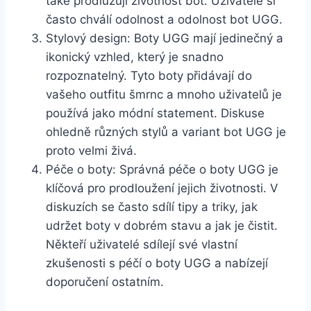
také prodlužují životnost bot. Uživatelé si
často chválí odolnost ​a odolnost bot UGG.
Stylový design: ‍Boty ⁤UGG ‍mají ‌jedinečný a ​
ikonický vzhled,​ který je ‍snadno
rozpoznatelný.⁣ Tyto boty přidávají‌ do​
vašeho ⁣outfitu šmrnc a ‍mnoho uživatelů​ je⁢
používá jako módní statement. Diskuse
ohledně různých stylů a variant ​bot UGG je
proto velmi živá.
Péče​ o boty: Správná ⁢péče o‍ boty UGG je
klíčová⁢ pro ‌prodloužení ​jejich životnosti.​ V
diskuzích se často sdílí ‍tipy a triky, jak
udržet boty v ​dobrém stavu ​a jak je čistit.
‍Někteří⁤ uživatelé ⁢sdílejí své vlastní
‍zkušenosti s ​péčí o boty‌ UGG a nabízejí
doporučení ostatním.