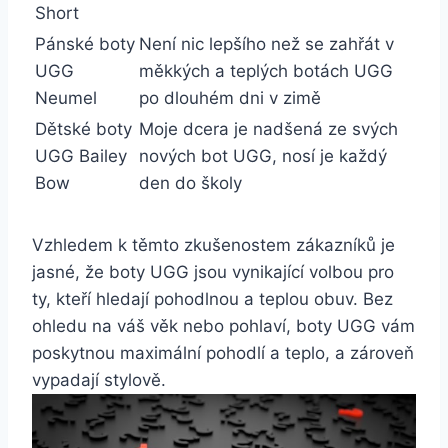
Short
Pánské boty
Není nic lepšího ‍než se zahřát ‌v
UGG
‌měkkých a teplých botách⁤ UGG
Neumel
po dlouhém dni‍ v zimě
Dětské boty
Moje dcera je nadšená ze svých
UGG Bailey
⁢nových⁢ bot⁣ UGG, nosí je každý
⁣Bow
den do školy
Vzhledem ⁢k těmto ⁣zkušenostem zákazníků‌ je
jasné, že ⁣boty UGG jsou ⁢vynikající volbou⁣ pro​
ty, ⁣kteří hledají ⁣pohodlnou ​a‍ teplou obuv. Bez
ohledu na váš věk nebo ‍pohlaví, boty UGG ⁤vám
poskytnou ⁤maximální pohodlí a⁤ teplo, a ⁣zároveň
vypadají stylově.