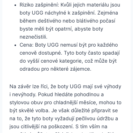
Riziko zašpinění: Kvůli ⁣jejich ‍materiálu ‌jsou
⁢boty UGG náchylné ‌k ⁣zašpinění.‍ Zejména
během‌ deštivého ‍nebo blátivého počasí
byste měli být opatrní,​ abyste boty
neznečistili.
Cena: Boty UGG nemusí být ‌pro každého
cenově dostupné. Tyto boty často spadají⁤
do vyšší cenové kategorie, což může být
⁣odradou pro některé zájemce.
Na‍ závěr lze ⁤říci, že boty UGG mají ​své výhody
i nevýhody. Pokud hledáte pohodlnou⁣ a
stylovou obuv⁢ pro chladnější měsíce, mohou to
být skvělé volba.​ Je však důležité připravit se
‍na to, že tyto boty vyžadují pečlivou údržbu a
jsou citlivější‌ na poškození. S tím ⁤vším na⁤