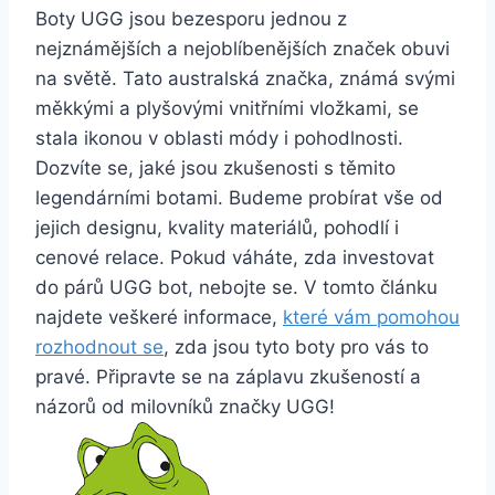
Boty UGG jsou bezesporu jednou⁤ z
nejznámějších a⁢ nejoblíbenějších značek obuvi
na světě. Tato australská⁤ značka, známá svými
měkkými a plyšovými vnitřními⁢ vložkami, se
stala ikonou v ‍oblasti módy i⁣ pohodlnosti.
Dozvíte ​se, jaké⁢ jsou‍ zkušenosti s těmito
legendárními botami. Budeme probírat ⁤vše od
‍jejich designu, kvality materiálů, pohodlí⁢ i
cenové ‍relace. ⁢Pokud váháte, zda investovat
do ‍párů⁣ UGG bot, nebojte se.‍ V ‍tomto článku
najdete veškeré‍ informace,
které vám pomohou
rozhodnout se
, zda jsou tyto ⁣boty​ pro vás​ to
pravé. Připravte ⁢se na záplavu zkušeností ‍a
názorů‌ od ⁣milovníků značky UGG!