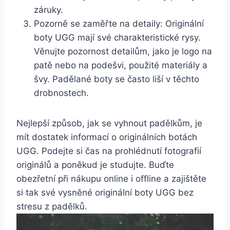
záruky.
Pozorně ⁤se zaměřte na detaily:​ Originální
boty UGG ​mají ‌své charakteristické rysy.
Věnujte⁤ pozornost detailům, ⁤jako je ⁣logo na
patě nebo na podešvi, použité ⁢materiály a⁤
švy.‍ Padělané boty se často ​liší v těchto
⁢drobnostech.
Nejlepší způsob, jak se vyhnout padělkům, je
mít dostatek informací o originálních botách‍
UGG. Podejte si čas na ⁣prohlédnutí fotografií
originálů a ⁢poněkud je studujte. Buďte‌
obezřetní‌ při nákupu‌ online i offline a zajištěte
si tak své vysněné originální⁣ boty UGG⁣ bez
stresu⁤ z⁣ padělků.