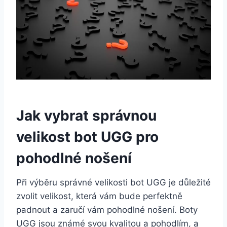
Jak⁢ vybrat správnou
velikost bot UGG pro
‌pohodlné nošení
Při ‌výběru správné velikosti ⁣bot UGG je‌ důležité
​zvolit velikost, která vám bude perfektně
padnout ‍a zaručí vám pohodlné nošení. ⁣Boty
UGG jsou známé⁣ svou kvalitou ​a​ pohodlím, a