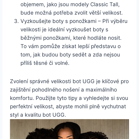
objemem, jako jsou modely Classic Tall,
bude možná‍ potřeba​ zvolit⁢ větší ⁣velikost.
Vyzkoušejte boty s ponožkami⁤ – ⁣Při výběru⁢
velikosti je ⁢ideální vyzkoušet boty s
běžnými ‍ponožkami, které⁢ hodláte ‍nosit.
To vám ‍pomůže získat lepší představu o
tom, ‌jak budou boty sedět a zda nejsou
příliš těsné či volné.
Zvolení ⁢správné ​velikosti⁢ bot‍ UGG je klíčové pro
zajištění⁣ pohodlného ⁤nošení ⁢a maximálního
komfortu.‌ Použijte tyto tipy a vyhledejte ‍si ⁤svou
perfektní velikost, ⁢abyste⁤ mohli plně⁢ vychutnat
styl a kvalitu bot UGG.