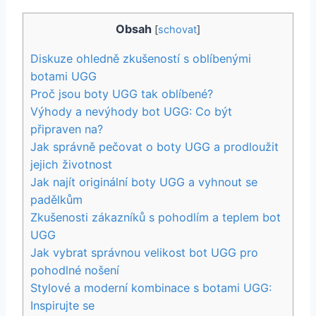
Obsah
[
schovat
]
Diskuze ohledně zkušeností s ⁢oblíbenými
botami​ UGG
Proč‌ jsou ⁤boty ⁣UGG tak oblíbené?
Výhody a nevýhody bot UGG:‌ Co ⁣být ​
připraven na?
Jak správně pečovat​ o⁣ boty ⁤UGG a prodloužit⁢
jejich životnost
Jak ⁣najít originální boty UGG a vyhnout se
padělkům
Zkušenosti ⁣zákazníků s pohodlím a ⁤teplem bot
UGG
Jak⁢ vybrat správnou velikost bot UGG pro
‌pohodlné nošení
Stylové⁣ a ⁢moderní kombinace‌ s ⁤botami ⁢UGG:
‌Inspirujte se