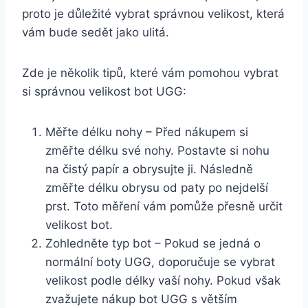
⁤proto je důležité vybrat správnou velikost, která
vám bude sedět jako ulitá.
Zde je několik⁤ tipů, které vám⁢ pomohou vybrat
si⁣ správnou velikost bot UGG:
Měřte ⁤délku nohy – Před nákupem si
změřte délku své nohy. ‌Postavte si​ nohu
na čistý‌ papír⁢ a obrysujte⁤ ji. Následně
‌změřte délku obrysu od⁤ paty po nejdelší
prst. Toto měření⁢ vám pomůže⁣ přesně určit
velikost bot.
Zohledněte typ bot – ⁣Pokud⁣ se​ jedná o
normální ‍boty UGG, doporučuje se vybrat
velikost podle délky⁤ vaší nohy. Pokud však
zvažujete nákup bot UGG ​s větším