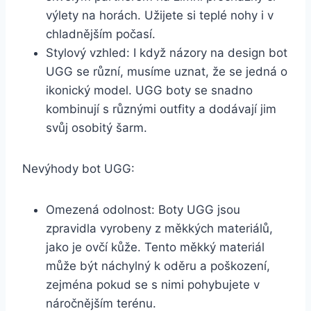
‍výlety⁤ na horách.⁢ Užijete si teplé nohy i v‍
chladnějším počasí.
Stylový ‌vzhled: I když názory na design ⁤bot⁣
UGG se ⁤různí, musíme ‌uznat, že se ⁢jedná o
ikonický model. UGG ⁢boty se snadno⁣
kombinují s různými ‌outfity a dodávají jim
svůj osobitý ⁢šarm.
Nevýhody⁢ bot ‍UGG:
Omezená odolnost: Boty UGG jsou
zpravidla ‌vyrobeny z měkkých materiálů,
jako je ovčí kůže. Tento měkký materiál
může ​být náchylný k oděru a poškození,
zejména pokud se s nimi pohybujete v
náročnějším terénu.