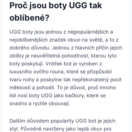
Proč‌ jsou ⁤boty ⁣UGG tak
oblíbené?
UGG boty⁢ jsou jednou z nejpopulárnějších ​a
nejoblíbenějších značek obuvi na světě, a to z
dobrého důvodu. Jednou z hlavních příčin jejich‌
obliby ⁣je neuvěřitelná pohodlnost, kterou ⁣tyto
boty poskytují. Vnitřek‍ bot je ⁤vyroben z⁢
luxusního ovčího rouna, které⁣ se přizpůsobí
tvaru ​nohy⁢ a⁤ poskytne ‍tak⁣ nepřekonatelný ⁣pocit
měkkosti a ‌pohodlí.⁢ To je ⁣důvod, proč ​mnoho
lidí ⁤nosí boty ​UGG jako bačkory, ⁤které se
snadno⁤ a rychle obouvají.
Dalším ⁤důvodem ​popularity UGG ⁣bot je jejich
styl. Původně navrženy jako‍ teplá obuv pro