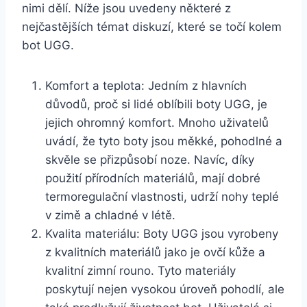
nimi‌ dělí. Níže jsou uvedeny některé‌ z‍
nejčastějších témat diskuzí, které se⁢ točí ⁢kolem
bot UGG.
Komfort ⁤a teplota: Jedním ⁢z hlavních
důvodů, proč ‍si lidé oblíbili boty‌ UGG,​ je
jejich ohromný komfort. Mnoho uživatelů ​
uvádí,​ že tyto⁤ boty‌ jsou ⁤měkké, pohodlné a
skvěle se ⁣přizpůsobí⁣ noze. Navíc, díky⁣
použití přírodních materiálů, mají⁣ dobré
termoregulační ⁣vlastnosti, udrží nohy⁢ teplé
v zimě⁤ a ⁤chladné v létě.
Kvalita materiálu: Boty UGG jsou vyrobeny ​
z kvalitních ‍materiálů jako​ je​ ovčí kůže a
kvalitní⁢ zimní rouno. Tyto materiály
poskytují nejen⁤ vysokou úroveň ⁤pohodlí, ale