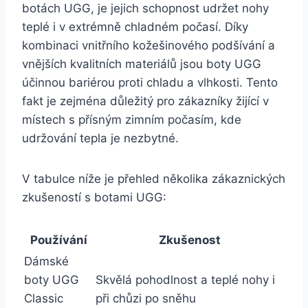
botách UGG, je jejich schopnost udržet nohy
⁢teplé i​ v extrémně chladném ⁣počasí. Díky⁢
kombinaci vnitřního⁢ kožešinového podšívání a ​
vnějších kvalitních⁢ materiálů jsou boty UGG
účinnou⁤ bariérou‍ proti chladu a vlhkosti. Tento
fakt je zejména ⁢důležitý ⁢pro zákazníky žijící v
místech ⁢s přísným zimním počasím, kde
udržování tepla je nezbytné.
V tabulce ⁢níže je ‌přehled několika zákaznických
zkušeností s⁣ botami UGG:
Používání
Zkušenost
Dámské
boty UGG
Skvělá pohodlnost​ a teplé nohy i
Classic
při chůzi⁣ po sněhu