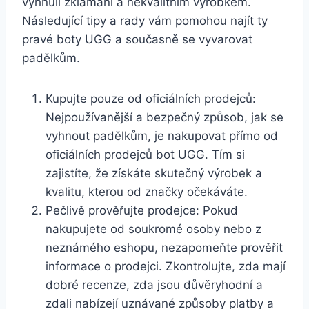
vyhnuli zklamání a nekvalitním⁢ výrobkem.⁤
Následující ‍tipy a rady vám pomohou najít ‍ty
pravé‌ boty UGG ⁣a současně se vyvarovat
padělkům.
Kupujte pouze od oficiálních prodejců:
Nejpoužívanější a bezpečný způsob, jak se⁤
vyhnout ⁤padělkům,‌ je nakupovat přímo od
oficiálních prodejců bot UGG. ⁢Tím‌ si‌
zajistíte, že získáte skutečný⁤ výrobek a
kvalitu, kterou ⁣od značky‌ očekáváte.
Pečlivě prověřujte prodejce: Pokud
nakupujete od‍ soukromé​ osoby nebo⁤ z
neznámého eshopu, nezapomeňte prověřit
informace o prodejci. ⁢Zkontrolujte, zda mají⁣
dobré recenze, zda jsou důvěryhodní a
zdali⁣ nabízejí⁤ uznávané způsoby platby a