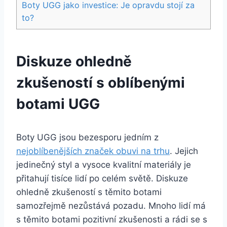
Boty UGG jako investice: Je opravdu ⁤stojí ‍za
to?
Diskuze ohledně
zkušeností s ⁢oblíbenými
botami​ UGG
Boty UGG ‌jsou bezesporu jedním ‌z⁣
nejoblíbenějších ​značek obuvi ​na trhu
.⁤ Jejich⁤
jedinečný styl⁢ a vysoce kvalitní materiály je
‍přitahují tisíce ⁣lidí ⁢po celém světě. Diskuze
ohledně zkušeností⁣ s těmito botami
samozřejmě nezůstává pozadu. Mnoho ⁣lidí má
‍s těmito botami ⁤pozitivní zkušenosti⁣ a rádi se⁤ s