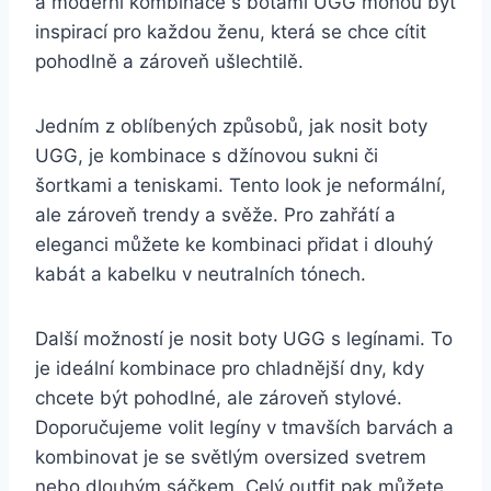
a moderní kombinace s botami UGG mohou být‌
inspirací pro každou ženu, která se chce ‍cítit
pohodlně a zároveň ⁢ušlechtilě.
Jedním z ⁣oblíbených způsobů, jak nosit boty⁣
UGG, je ‍kombinace s džínovou sukni či
šortkami a ​teniskami. Tento look je neformální,
ale zároveň trendy a svěže. ‍Pro ‌zahřátí ⁤a
⁣eleganci můžete ke kombinaci přidat i‌ dlouhý
kabát ⁤a kabelku ⁢v‌ neutralních tónech.
Další možností ‌je ​nosit boty UGG s⁣ legínami. To
je ideální kombinace‌ pro chladnější⁣ dny, kdy
chcete být pohodlné,⁣ ale zároveň stylové.
Doporučujeme volit⁣ legíny v tmavších⁢ barvách a
kombinovat je se světlým oversized ⁢svetrem
nebo ‌dlouhým sáčkem. Celý ⁢outfit pak⁣ můžete