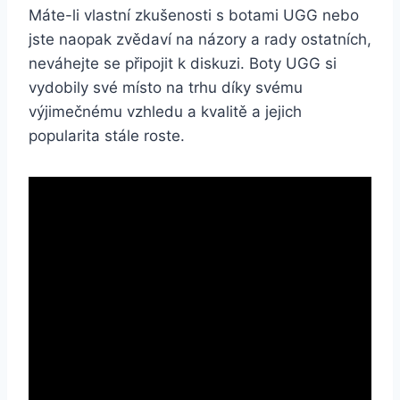
Máte-li‌ vlastní zkušenosti s botami UGG nebo
jste⁣ naopak zvědaví⁢ na názory a ​rady ostatních,⁢
neváhejte⁤ se⁢ připojit k ‌diskuzi. Boty UGG si
vydobily⁢ své místo na trhu díky ​svému⁤
výjimečnému vzhledu ‍a kvalitě⁤ a jejich
⁢popularita ​stále roste.