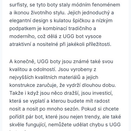
surfisty, se tyto boty staly ⁤módním fenoménem
a ​ikonou životního stylu. Jejich jednoduchý a
elegantní design s kulatou⁤ špičkou a⁢ nízkým
podpatkem je ‍kombinací ‍tradičního‌ a
moderního, což⁤ dělá z UGG bot vysoce
atraktivní ⁤a nositelné při ⁣jakékoli příležitosti.
A konečně, UGG boty ‍jsou známé také‍ svou
‌kvalitou ⁣a⁣ odolností. ​Jsou vyrobeny z
‍nejvyšších⁢ kvalitních materiálů a jejich
konstrukce zaručuje, že vydrží dlouhou dobu.‍
Takže i když jsou něco dražší, jsou investicí,
která⁢ se vyplatí ‌a kterou budete mít radost
nosit a⁢ nosit po mnoho ‌sezón.​ Pokud si chcete
pořídit⁤ pár bot, které⁤ jsou ‍nejen‌ trendy, ale také
skvěle fungující, nemůžete udělat chybu‍ s UGG