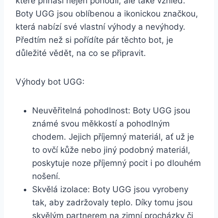
které přináší ‍nejen pohodlí, ‍ale⁣ také vzhled.
Boty UGG jsou oblíbenou a ikonickou značkou,
která ⁣nabízí‍ své ⁢vlastní výhody ‌a nevýhody.‍
Předtím než⁢ si⁣ pořídíte ‍pár těchto bot, je
důležité⁤ vědět, na ‌co se připravit.
Výhody bot ⁢UGG:
Neuvěřitelná pohodlnost: Boty UGG ​jsou
známé ⁣svou měkkostí ‌a pohodlným
chodem. Jejich příjemný⁣ materiál, ⁣ať‍ už je
to ovčí kůže nebo jiný ⁤podobný ​materiál,‌
poskytuje noze příjemný pocit i ‍po dlouhém​
nošení.
Skvělá izolace: ⁤Boty UGG jsou vyrobeny
tak, ⁢aby zadržovaly teplo. Díky ‍tomu jsou
skvělým partnerem na zimní procházky či