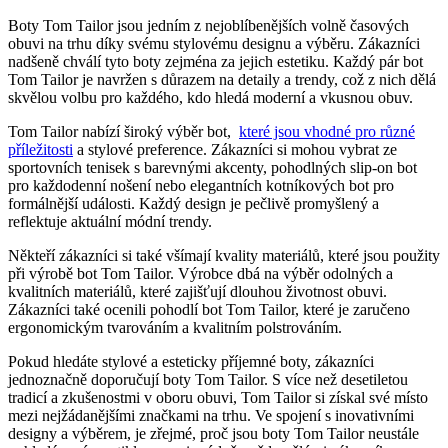
Boty ⁤Tom Tailor jsou jedním z nejoblíbenějších volně časových
‍obuvi na trhu díky svému stylovému designu⁢ a výběru. Zákazníci
nadšeně⁣ chválí tyto boty ⁢zejména za jejich estetiku. Každý pár ⁢bot⁢
Tom​ Tailor je ⁣navržen s důrazem na detaily a trendy, což ‌z nich dělá ​
skvělou volbu pro každého, kdo hledá ‍moderní a‍ vkusnou obuv.
Tom Tailor nabízí ⁤široký výběr ⁣bot, ⁤
které jsou‌ vhodné pro ⁢různé
příležitosti
a stylové preference. Zákazníci si mohou vybrat ze
sportovních tenisek s ‍barevnými akcenty, pohodlných slip-on bot
pro ⁤každodenní nošení nebo ⁣elegantních kotníkových bot pro
formálnější události. Každý⁣ design​ je⁢ pečlivě promyšlený a
⁣reflektuje aktuální‍ módní trendy.
Někteří zákazníci si také všímají kvality materiálů, které jsou použity
při ⁤výrobě bot Tom Tailor. Výrobce‌ dbá na výběr odolných ⁢a
kvalitních materiálů, které zajišťují dlouhou životnost obuvi.
‍Zákazníci⁢ také ​ocenili pohodlí bot Tom​ Tailor,‌ které⁤ je‌ zaručeno
ergonomickým tvarováním a kvalitním polstrováním.
Pokud ⁣hledáte ⁢stylové a esteticky příjemné ‍boty, zákazníci
jednoznačně doporučují boty ‌Tom Tailor. S ‌více než desetiletou
tradicí a zkušenostmi‍ v oboru ‌obuvi, Tom Tailor ⁢si získal ​své místo
⁤mezi nejžádanějšími značkami na trhu. Ve spojení s‌ inovativními ​
designy⁣ a výběrem, je zřejmé, proč jsou boty Tom Tailor neustále