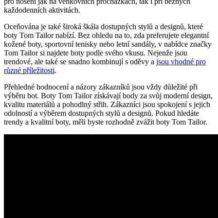
pro nošení jak na venkovních procházkách, ⁢tak i při ⁣běžných⁢
každodenních aktivitách.
Oceňována je ​také široká škála dostupných stylů a designů, které
boty ⁣Tom Tailor ‌nabízí. Bez ohledu ⁢na ⁣to, zda preferujete elegantní
kožené boty, sportovní tenisky nebo letní sandály, v nabídce značky
Tom Tailor si⁢ najdete boty ⁣podle svého vkusu. Nejenže jsou
trendové, ⁤ale také se snadno ‌kombinují s oděvy a‍
jsou vhodné pro‍
různé příležitosti
.
Přehledné hodnocení a názory⁤ zákazníků jsou ⁣vždy důležité při
výběru bot. Boty Tom ​Tailor získávají body za ⁤svůj moderní design,
kvalitu materiálů a pohodlný střih. Zákazníci jsou spokojení s jejich
odolností ⁤a ⁢výběrem dostupných⁣ stylů​ a designů. Pokud hledáte
⁢trendy ⁤a kvalitní boty, měli⁤ byste rozhodně zvážit boty Tom Tailor.