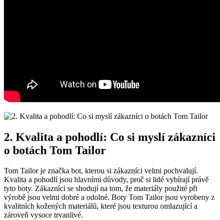
2. Kvalita a⁣ pohodlí: Co si ‌myslí zákazníci
‍o ⁢botách ‍Tom‍ Tailor
Tom Tailor je značka bot, kterou si⁣ zákazníci velmi pochvalují.
Kvalita​ a pohodlí⁣ jsou hlavními důvody, proč si ⁣lidé‌ vybírají právě
tyto boty. Zákazníci ‍se shodují na ‍tom, že ⁣materiály⁤ použité při
výrobě jsou velmi dobré a odolné. Boty‌ Tom⁤ Tailor ‌jsou vyrobeny z
‍kvalitních kožených materiálů, které jsou texturou omlazující a
⁤zároveň vysoce trvanlivé.