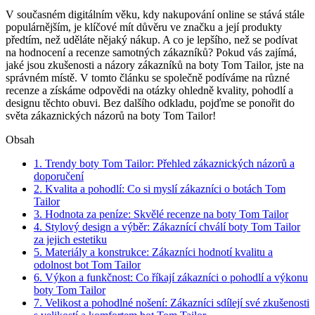
V současném ⁢digitálním věku,‌ kdy nakupování online se stává stále
‌populárnějším, je klíčové ⁤mít důvěru ⁣ve značku a její produkty
předtím, než uděláte nějaký⁣ nákup. A co je ‍lepšího, než ​se​ podívat
na hodnocení a recenze samotných zákazníků? ​Pokud ⁣vás zajímá,⁣
jaké jsou zkušenosti ⁣a názory ⁣zákazníků na boty Tom Tailor, jste na
správném ‍místě. V tomto článku se ⁣společně podíváme⁤ na různé
‍recenze a získáme odpovědi na otázky ohledně ‌kvality, pohodlí a
designu​ těchto ⁤obuvi. Bez ⁣dalšího odkladu, pojďme se‌ ponořit do
světa zákaznických názorů na boty Tom Tailor!
Obsah
1. ⁢Trendy boty Tom⁢ Tailor:‌ Přehled zákaznických názorů a
doporučení
2. Kvalita a⁣ pohodlí: Co si ‌myslí zákazníci ‍o ⁢botách ‍Tom‍
Tailor
3. ⁤Hodnota za peníze: Skvělé recenze na ⁤boty Tom Tailor
4. Stylový design a výběr: Zákaznící chválí boty Tom ​Tailor
za ⁢jejich estetiku
5. Materiály ⁤a konstrukce: Zákazníci hodnotí kvalitu a
‌odolnost bot Tom Tailor
6. Výkon a funkčnost:⁣ Co říkají zákazníci o pohodlí ‍a ⁣výkonu
boty Tom Tailor
7. Velikost ⁣a pohodlné nošení: Zákazníci sdílejí své zkušenosti