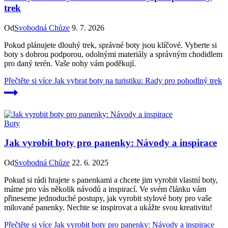
trek
Od
Svobodná Chůze
9. 7. 2026
Pokud plánujete dlouhý trek, správné boty jsou klíčové. Vyberte si
boty s dobrou podporou, odolnými materiály a správným chodidlem
pro daný terén. Vaše nohy vám poděkují.
Přečtěte si více
Jak vybrat boty na turistiku: Rady pro pohodlný trek
Boty
Jak vyrobit boty pro panenky: Návody a inspirace
Od
Svobodná Chůze
22. 6. 2025
Pokud si rádi hrajete s panenkami a chcete jim vyrobit vlastní boty,
máme pro vás několik návodů a inspirací. Ve svém článku vám
přineseme jednoduché postupy, jak vyrobit stylové boty pro vaše
milované panenky. Nechte se inspirovat a ukážte svou kreativitu!
Přečtěte si více
Jak vyrobit boty pro panenky: Návody a inspirace