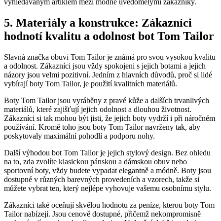
vyhledávaným ‌artiklem mezi módně uvědomělými zákazníky.
5. Materiály ⁤a konstrukce: Zákazníci
hodnotí kvalitu a ‌odolnost bot Tom Tailor
Slavná značka obuvi Tom Tailor je známá pro svou vysokou kvalitu
a⁣ odolnost. ​Zákazníci jsou⁢ vždy⁣ spokojeni s jejich‍ botami a jejich
názory jsou velmi pozitivní. ⁣Jedním z hlavních důvodů,‍ proč ‍si ‍lidé
vybírají⁢ boty Tom Tailor, je použití‍ kvalitních materiálů.
Boty Tom Tailor jsou vyráběny z ‍pravé kůže‌ a dalších trvanlivých
materiálů,‍ které​ zajišťují⁤ jejich odolnost a dlouhou životnost.
Zákazníci si‍ tak mohou být jisti, že jejich boty ‌vydrží i​ při ⁢náročném
⁤používání. Kromě toho jsou boty ‌Tom Tailor navrženy tak, aby
poskytovaly maximální pohodlí a podporu nohy.
Další⁤ výhodou bot Tom Tailor je jejich ‌stylový design. Bez ohledu
na⁢ to, zda zvolíte klasickou ​pánskou​ a dámskou ⁢obuv nebo
sportovní boty, vždy budete vypadat​ elegantně a módně. Boty ​jsou
dostupné v⁢ různých barevných provedeních​ a‍ vzorech, takže si
můžete vybrat ⁤ten, který nejlépe vyhovuje⁤ vašemu osobnímu stylu.
Zákazníci ​také oceňují skvělou hodnotu za peníze, kterou boty ⁢Tom
Tailor nabízejí. Jsou cenově‍ dostupné, přičemž nekompromisně