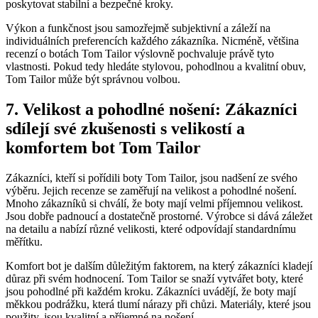
poskytovat stabilní a bezpečné ‍kroky.
Výkon a⁤ funkčnost jsou⁣ samozřejmě subjektivní⁣ a ‍záleží na
individuálních‍ preferencích každého zákazníka. Nicméně, většina
recenzí⁤ o⁤ botách Tom ‌Tailor výslovně pochvaluje‍ právě ⁢tyto⁣
vlastnosti. Pokud tedy ⁢hledáte⁣ stylovou, pohodlnou a ⁢kvalitní ⁤obuv,
Tom Tailor⁤ může ‌být správnou volbou.
7. Velikost ⁣a pohodlné nošení: Zákazníci
sdílejí své zkušenosti s velikostí ‌a
komfortem ⁤bot Tom⁢ Tailor
Zákazníci, kteří si pořídili boty Tom​ Tailor, ⁤jsou nadšení ze svého
výběru. Jejich recenze⁤ se​ zaměřují ‍na velikost a ‌pohodlné nošení.⁤
Mnoho ⁣zákazníků si ‍chválí, že boty mají velmi příjemnou velikost.⁣
Jsou dobře padnoucí a dostatečně prostorné. Výrobce si dává záležet
na detailu a nabízí různé velikosti, které‍ odpovídají standardnímu
měřítku.
Komfort bot⁣ je dalším důležitým ‍faktorem, na který zákazníci kladejí‍
důraz při ⁣svém hodnocení. Tom Tailor se snaží vytvářet boty,⁣ které
jsou pohodlné při každém‌ kroku. Zákazníci uvádějí, že boty mají
měkkou‌ podrážku, která tlumí nárazy‌ při chůzi. Materiály, ⁣které jsou⁣
použity, ‍jsou kvalitní a ​příjemné na ​nošení.