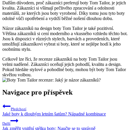
Dalším důvodem, proč​ zákazníci preferují boty‍ Tom Tailor, je jejich
⁣kvalita. Zákazníci si všímají ⁢pečlivého zpracování a odolnosti
⁣materiálů, ze kterých jsou boty vyrobené. Díky tomu jsou ⁢tyto ⁢boty⁣
odolné vůči ​opotřebení ⁢a vydrží ‌běžné nošení⁢ dlouhou dobu.
Názor⁤ zákazníků ‍na design boty Tom Tailor je​ také pozitivní.
Většina zákazníků ‌si cení moderního a vkusného vzhledu těchto bot.
Jsou ‌k‍ dispozici v různých ⁤stylech, ‌barvách a provedeních, které
umožňují zákazníkovi ⁢vybrat si boty, které se nejlépe hodí k jeho
osobnímu stylu.
Celkově lze říci, že recenze zákazníků na boty ⁣Tom Tailor jsou
‍velmi‌ nadšené. Zákazníci​ oceňují jejich pohodlí, kvalitu‍ a design.
‌Pokud hledáte ⁣stylové ​a pohodlné‍ boty, ​mohou být boty Tom Tailor
skvělou⁤ volbou.
Navigace pro příspěvek
Předchozí
Jaké boty k dlouhým letním šatům? Nápadné kombinace
Další
Jak změřit vnitřní stélku boty: Naučte se to správně