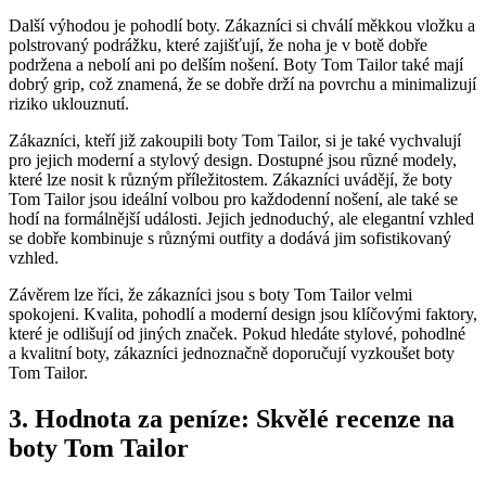
Další výhodou je pohodlí boty. Zákazníci‍ si chválí měkkou vložku a
polstrovaný podrážku, ​které ​zajišťují, že ​noha ​je ⁤v botě⁣ dobře
podržena a nebolí⁣ ani po ‍delším nošení. ⁤Boty⁢ Tom Tailor také mají
dobrý grip, což znamená, že se dobře drží ​na ​povrchu​ a minimalizují
riziko uklouznutí.
Zákazníci, ⁤kteří⁤ již⁤ zakoupili boty Tom Tailor, si je také vychvalují
pro jejich⁢ moderní a stylový design. Dostupné jsou různé modely,
které⁤ lze nosit k různým příležitostem.​ Zákazníci uvádějí, že boty
Tom Tailor jsou ideální⁤ volbou ​pro každodenní ⁣nošení, ale také se
hodí na ‍formálnější události. Jejich jednoduchý,​ ale elegantní vzhled
⁣se dobře kombinuje s různými outfity‌ a dodává jim sofistikovaný
vzhled.
Závěrem lze říci, ​že zákazníci jsou s boty Tom Tailor⁢ velmi
spokojeni.‌ Kvalita, pohodlí a moderní design jsou klíčovými​ faktory,
‍které je odlišují od jiných značek. Pokud hledáte stylové, pohodlné
a kvalitní boty, ⁢zákazníci jednoznačně doporučují ‍vyzkoušet boty
Tom Tailor.
3. ⁤Hodnota za peníze: Skvělé recenze na
⁤boty Tom Tailor