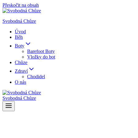
Přeskočit na obsah
Svobodná Chůze
Úvod
Běh
Boty
Barefoot Boty
Vložky do bot
Chůze
Zdraví
Chodidel
O nás
Svobodná Chůze