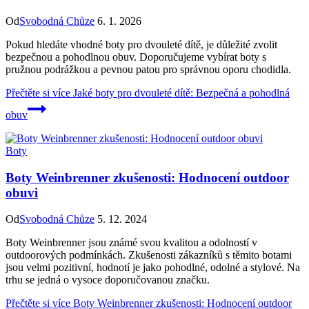
Od
Svobodná Chůze
6. 1. 2026
Pokud hledáte vhodné boty pro dvouleté dítě, je důležité zvolit
bezpečnou a pohodlnou obuv. Doporučujeme vybírat boty s
pružnou podrážkou a pevnou patou pro správnou oporu chodidla.
Přečtěte si více
Jaké boty pro dvouleté dítě: Bezpečná a pohodlná
obuv
Boty
Boty Weinbrenner zkušenosti: Hodnocení outdoor
obuvi
Od
Svobodná Chůze
5. 12. 2024
Boty Weinbrenner jsou známé svou kvalitou a odolností v
outdoorových podmínkách. Zkušenosti zákazníků s těmito botami
jsou velmi pozitivní, hodnotí je jako pohodlné, odolné a stylové. Na
trhu se jedná o vysoce doporučovanou značku.
Přečtěte si více
Boty Weinbrenner zkušenosti: Hodnocení outdoor