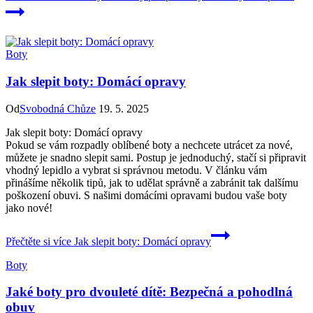
Boty
Jak slepit boty: Domácí opravy
Od
Svobodná Chůze
19. 5. 2025
Jak slepit boty: Domácí opravy
Pokud se vám rozpadly oblíbené boty a nechcete utrácet za nové,
můžete je snadno slepit sami. Postup je jednoduchý, stačí si připravit
vhodný lepidlo a vybrat si správnou metodu. V článku vám
přinášíme několik tipů, jak to udělat správně a zabránit tak dalšímu
poškození obuvi. S našimi domácími opravami budou vaše boty
jako nové!
Přečtěte si více
Jak slepit boty: Domácí opravy
Boty
Jaké boty pro dvouleté dítě: Bezpečná a pohodlná
obuv