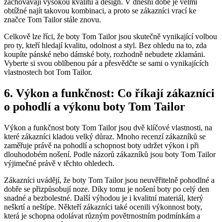
zachovávají vysokou kvalitu a design. ⁢V⁢ dnešní ‌době je ​velmi
obtížné najít takovou kombinaci, a proto se⁢ zákazníci vrací ke
značce Tom Tailor stále⁢ znovu.
Celkově⁤ lze říci, že boty Tom⁢ Tailor⁣ jsou ⁣skutečně vynikající‍ volbou
pro ty, kteří hledají kvalitu, odolnost a styl. Bez ohledu na to, zda
koupíte pánské nebo dámské boty, rozhodně⁤ nebudete zklamáni.
Vyberte si svou oblíbenou pár‍ a přesvědčte⁢ se ⁤sami⁤ o vynikajících
‍vlastnostech ⁣bot Tom Tailor.
6. Výkon a funkčnost:⁣ Co říkají zákazníci
o pohodlí ‍a ⁣výkonu boty Tom Tailor
Výkon a funkčnost⁤ boty⁤ Tom‍ Tailor jsou‌ dvě ‌klíčové vlastnosti, na
které zákazníci kladou velký důraz. Mnoho recenzí zákazníků se
zaměřuje ⁣právě na pohodlí ‌a schopnost boty udržet výkon i při
dlouhodobém nošení. Podle názorů zákazníků jsou​ boty Tom ​Tailor
⁢výjimečné právě v těchto ohledech.
Zákazníci uvádějí, že boty Tom Tailor jsou neuvěřitelně pohodlné ⁤a
dobře se‍ přizpůsobují noze. Díky tomu je nošení⁢ boty po‌ celý den
snadné a bezbolestné. ​Další ‌výhodou‌ je⁤ i ‌kvalitní⁤ materiál, který
neškrtí a ⁣neštípe. ‍Někteří zákazníci také ocenili výkonnost ‍boty, ​
která je ​schopna odolávat různým povětrnostním podmínkám⁣ a