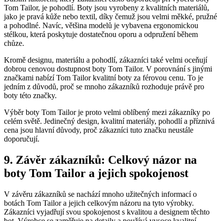
Tom Tailor, je pohodlí.‌ Boty​ jsou vyrobeny z ‍kvalitních materiálů,
jako⁣ je pravá kůže‌ nebo textil, díky čemuž jsou ‌velmi měkké, pružné
a pohodlné.‍ Navíc, většina modelů je vybavena⁣ ergonomickou
stélkou, která⁢ poskytuje dostatečnou oporu a odpružení během
chůze.‌
Kromě designu, materiálu a pohodlí, zákazníci také velmi⁢ oceňují
dobrou cenovou dostupnost⁣ boty Tom Tailor. V porovnání s jinými⁣
značkami nabízí ‌Tom Tailor kvalitní ​boty za férovou cenu.​ To je
jedním ⁤z důvodů, proč ⁤se mnoho zákazníků rozhoduje právě⁢ pro
boty této ⁤značky.
Výběr boty ⁤Tom⁤ Tailor‍ je proto velmi ⁣oblíbený mezi zákazníky po
celém‌ světě. Jedinečný‍ design, kvalitní materiály, ⁤pohodlí a⁢ příznivá
cena jsou ⁢hlavní‌ důvody, proč zákazníci tuto značku neustále
⁢doporučují.
9. Závěr zákazníků: Celkový názor na
boty Tom ‍Tailor ‍a jejich spokojenost
V závěru zákazníků ⁣se nachází ⁢mnoho užitečných informací o
botách Tom⁢ Tailor a ⁣jejich celkovým názoru⁣ na tyto⁣ výrobky.⁣
Zákazníci vyjadřují​ svou spokojenost s⁣ kvalitou a ​designem těchto
bot. Výrobce se⁢ zaměřuje⁢ na⁤ detaily ⁢a⁢ používá vysoce kvalitní