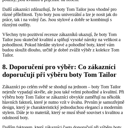
Další zákazníci zdůrazňují, že boty Tom Tailor jsou vhodné‌ pro
různé příležitosti. Tyto boty ‌jsou⁢ univerzální ​a lze je nosit jak⁢ do
práce, ​tak ​i na volný čas.⁣ Jsou stylové a dobře​ se ‍kombinují s
různými outfity.
Všechny tyto pozitivní recenze ⁤zákazníků ukazují, že boty Tom
Tailor jsou skutečně kvalitní a splňují vysoké nároky na velikost a
pohodlnost. Pokud ‍hledáte stylové a ⁢pohodlné‍ boty, které ⁣vám
budou sloužit dlouho, určitě⁢ je dobré zvážit ⁣výběr ‌z kolekce Tom
Tailor.
8. Doporučení pro ‍výběr: ⁣Co zákazníci
doporučují při výběru boty Tom Tailor
Zákazníci po⁢ celém světě se shodují na jednom – boty⁢ Tom Tailor
nejenže vypadají skvěle, ale ‍jsou také velmi pohodlné a kvalitní. ⁣Při
výběru boty Tom Tailor ⁣se zákazníci obvykle zaměřují‍ na⁣ několik
hlavních faktorů, ⁣které ⁤je nutno ‍vzít v úvahu. ⁤Prvním je samozřejmě
design, který ‍je charakteristický jednoduchou elegancí‌ a moderním
stylem. Dále⁢ je to⁤ materiál,‍ který ⁢se ‌musí těsně souviset s kvalitou ⁢a
odolností boty.‍
Dalším faktorem, který zákazníci často doporučují při⁤ výběru boty ​