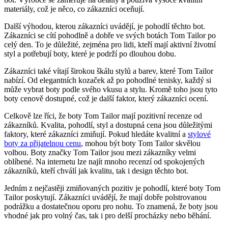
materiály, což‌ je něco, co zákazníci ‌oceňují.
Další‌ výhodou, ​kterou zákazníci uvádějí, je pohodlí těchto ⁣bot.
Zákazníci se cítí pohodlně​ a dobře ve svých botách Tom Tailor po
celý den. ‌To je důležité, zejména ⁤pro lidi, kteří mají aktivní životní
styl⁣ a potřebují boty,‍ které je podrží po dlouhou dobu.
Zákazníci také vítají ⁢širokou ‍škálu stylů a ​barev, které Tom Tailor
nabízí. Od⁢ elegantních kozaček až po pohodlné tenisky, každý ⁤si⁢
může vybrat boty⁤ podle svého vkusu a⁤ stylu. Kromě toho jsou tyto‌
boty cenově⁢ dostupné,⁣ což ⁣je další faktor, který zákazníci ocení.
Celkově lze říci, že⁤ boty ⁤Tom‍ Tailor‌ mají pozitivní ⁤recenze od
zákazníků. Kvalita, pohodlí, styl a dostupná​ cena⁤ jsou důležitými
faktory, které zákazníci zmiňují. Pokud hledáte ⁤kvalitní a
stylové‌
boty​ za ⁣přijatelnou cenu
, ⁤mohou ‍být boty Tom Tailor skvělou⁢
volbou. Boty ‍značky Tom ​Tailor ⁢jsou ⁣mezi zákazníky velmi
oblíbené. Na⁤ internetu ⁤lze ⁣najít mnoho ⁤recenzí⁤ od spokojených ​
zákazníků, kteří chválí jak ‌kvalitu, tak i design těchto bot.
Jedním‌ z nejčastěji zmiňovaných pozitiv je pohodlí, které boty Tom
Tailor poskytují. Zákazníci uvádějí, že ​mají dobře polstrovanou
podrážku a‌ dostatečnou oporu pro⁤ nohu. ⁤To znamená, že boty jsou
vhodné jak pro⁣ volný čas, tak⁤ i pro delší procházky nebo běhání.