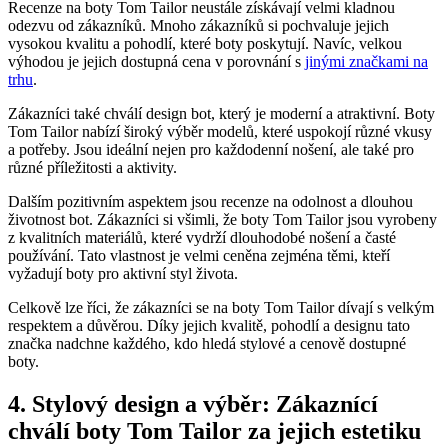
Recenze na boty Tom Tailor neustále ⁣získávají velmi ⁢kladnou
odezvu od zákazníků. Mnoho zákazníků si pochvaluje jejich
vysokou ‍kvalitu a ⁤pohodlí, které boty poskytují. Navíc, velkou
výhodou je jejich‍ dostupná cena​ v ⁢porovnání s
jinými značkami na
trhu
.⁣
Zákazníci také ‍chválí ⁤design bot, který je moderní a atraktivní.⁤ Boty
Tom Tailor nabízí široký⁢ výběr modelů, které​ uspokojí různé vkusy
a potřeby. Jsou⁢ ideální nejen pro⁤ každodenní nošení, ale​ také⁤ pro
různé ⁤příležitosti a aktivity.⁤
Dalším pozitivním aspektem jsou recenze ⁢na odolnost‌ a⁢ dlouhou
životnost bot. Zákazníci si ⁢všimli, že boty Tom‍ Tailor jsou ‍vyrobeny
z⁢ kvalitních materiálů, ⁤které vydrží dlouhodobé nošení a ‍časté‍
používání. ⁤Tato vlastnost je velmi ceněna zejména ‌těmi, kteří
vyžadují‍ boty⁣ pro aktivní styl života.⁢
Celkově‍ lze říci, ‍že zákazníci se na boty Tom Tailor dívají s velkým​
respektem a⁤ důvěrou. Díky jejich kvalitě, pohodlí a designu tato
‌značka nadchne každého, ⁣kdo hledá ‍stylové ​a cenově‍ dostupné‌
boty.
4. Stylový design a výběr: Zákaznící
chválí boty Tom ​Tailor za ⁢jejich estetiku