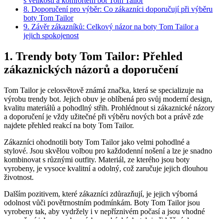
s velikostí ‌a komfortem ⁤bot Tom⁢ Tailor
8. Doporučení pro ‍výběr: ⁣Co zákazníci doporučují při výběru
boty Tom Tailor
9. Závěr zákazníků: Celkový názor na boty Tom ‍Tailor ‍a
jejich spokojenost
1. ⁢Trendy boty Tom⁢ Tailor:‌ Přehled
zákaznických názorů a doporučení
Tom Tailor je celosvětově ‌známá značka, která ‍se specializuje‍ na
⁣výrobu trendy bot. Jejich obuv je oblíbená pro svůj ⁢moderní​ design,
kvalitu materiálů ​a pohodlný střih. Prohlédnout si zákaznické názory⁤
a doporučení je vždy užitečné při výběru nových bot a právě zde
najdete​ přehled reakcí na boty Tom Tailor.
Zákazníci ohodnotili boty Tom⁣ Tailor⁤ jako velmi pohodlné a
stylové. Jsou skvělou volbou pro každodenní ⁢nošení ⁢a lze je snadno
kombinovat s různými ​outfity. Materiál, ze kterého jsou boty
vyrobeny,‍ je vysoce kvalitní a ​odolný, což zaručuje ⁢jejich dlouhou
⁣životnost.
Dalším pozitivem, které zákazníci‍ zdůrazňují, je ⁤jejich výborná
odolnost⁣ vůči povětrnostním podmínkám. Boty Tom Tailor⁢ jsou
vyrobeny ⁣tak,⁣ aby vydržely ‌i ⁣v nepříznivém počasí a jsou vhodné