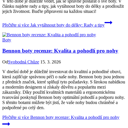
V této době je důležité vědět, jak se správně postarat o své boty. V
článku najdete rady a tipy, jak vytáhnout boty do délky a prodloužit
jejich životnost. Buďte připraveni na každou situaci!
Přečtěte si více
Jak vytáhnout boty do délky: Rady a tipy
Boty
Bennon boty recenze: Kvalita a pohodlí pro nohy
Od
Svobodná Chůze
15. 3. 2026
V dnešní době je důležité investovat do kvalitní a pohodlné obuvi,
která zajišťuje správnou péči o naše nohy. Bennon boty jsou jednou
z předních značek, které splňují tyto požadavky. S širokou nabídkou
a moderním designem si získaly důvěru a popularitu mezi
zákazníky. Díky použití kvalitních materiálů a ergonomickému
tvarování poskytují Bennon boty optimální pohodlí a podporu nohy.
S těmito botami můžete být jistí, že vaše nohy budou chráněné a
podpořené po celý den.
Přečtěte si více
Bennon boty recenze: Kvalita a pohodlí pro nohy