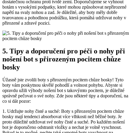
dostatečnou ochranu proti ​tvrdé zemi. Doporučujeme se vyhnout
botám ​s vysokými podpatky, které mohou způsobovat ⁢nepřirozené
napětí⁣ na svaly nohou ⁣a zad. Je důležité, aby boty měly dobře
tvarovanou a⁢ pohodlnou podrážku, která pomáhá udržovat​ nohy v
přirozené a zdravé pozici.
5. Tipy ​a doporučení pro péči o nohy​ při
nošení bot s přirozeným​ pocitem chůze
bosky
Úžasně jste⁣ zvolili boty s ‌přirozeným pocitem chůze bosky!​ Tyto
boty ⁤vám ​poskytnou skvělé pohodlí⁢ a volnost⁢ pohybu. Abyste si
opravdu užili výhody nošení⁢ bot s‌ takovýmto⁣ pocitem, ​je důležité
správně pečovat o ⁤své​ nohy. Zde jsou některé tipy a doporučení, na
co si dát pozor:
1. Udržujte nohy čisté ⁤a suché: Boty s přirozeným⁤ pocitem chůze
bosky mají ​tendenci absorbovat více ‌vlhkosti než⁤ běžné boty.‌ Je
proto důležité udržovat své nohy čisté ⁣a⁤ suché. Po každém nošení
bot je doporučeno odstranit vložky a nechat je volně vyschnout.
⁣Pokud je to ⁤možné, nechte také samotné boty vyschnout na⁣