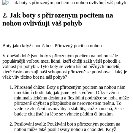
2. Jak boty ⁣s přirozeným pocitem na
nohou ovlivňují váš pohyb
:
Boty jako když⁢ chodíš bos: Přirozený​ pocit na nohou
V dnešní době jsou boty s⁤ přirozeným pocitem na⁢ nohou stále
‌populárnější​ volbou mezi⁤ lidmi, ‍kteří chtějí zažít větší pohodlí a
volnost při pohybu. ⁢Tyto boty se ‌velmi liší od běžných modelů,
které často omezují naši ⁢schopnost přirozeně se pohybovat. Jaký ⁤je
však vliv ‍těchto bot na náš pohyb?
Přirozené⁢ chůze: Boty s přirozeným pocitem⁢ na nohou nám
umožňují chodit tak, jak jsme byli stvořeni. Díky svému
minimalistickému designu a ​flexibilní podrážce se ⁣noha může
přirozeně ohýbat a přizpůsobit se nerovnostem‍ terénu. To
vede ke zlepšení ⁢rovnováhy a ‌stability, ⁤což znamená, že ⁣se
budete cítit‌ jistěji a lépe ⁤se vyhnete pádům či úrazům.
Posilování‌ svalů: Používání bot s ​přirozeným pocitem na
nohou může také‌ posílit ‌svaly nohou a chodidel.‌ Když