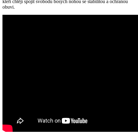
kteří chtějí spojit svobodu⁣ bosých nohou ⁢se stabilitou ‍a ochranou
obuvi.