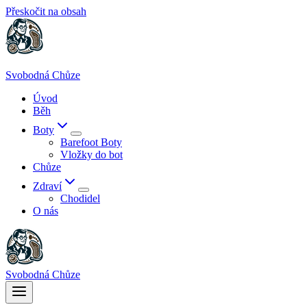
Přeskočit na obsah
Svobodná Chůze
Úvod
Běh
Boty
Barefoot Boty
Vložky do bot
Chůze
Zdraví
Chodidel
O nás
Svobodná Chůze