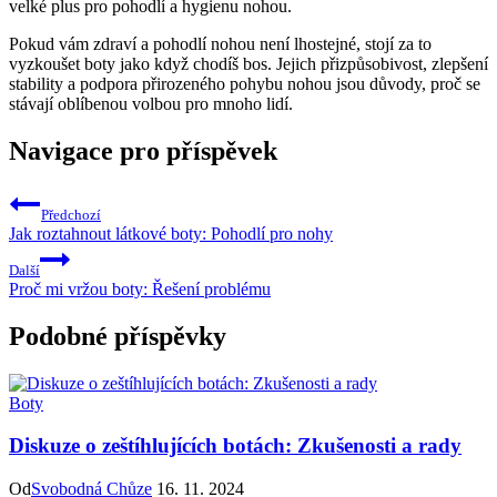
velké plus pro pohodlí a hygienu nohou.
Pokud vám zdraví ⁢a pohodlí nohou není lhostejné, ‌stojí za to
vyzkoušet boty jako když chodíš bos. Jejich‍ přizpůsobivost, zlepšení
stability ⁤a‌ podpora přirozeného pohybu ⁢nohou jsou důvody, ⁢proč‌ se
stávají oblíbenou volbou ‌pro mnoho lidí.
Navigace pro příspěvek
Předchozí
Jak roztahnout látkové boty: Pohodlí pro nohy
Další
Proč mi vržou boty: Řešení problému
Podobné příspěvky
Boty
Diskuze o zeštíhlujících botách: Zkušenosti a rady
Od
Svobodná Chůze
16. 11. 2024