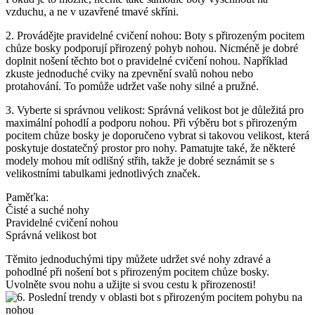
vzduchu, a ne v uzavřené tmavé⁢ skříni.
2.‍ Provádějte‌ pravidelné cvičení nohou: Boty s přirozeným pocitem
chůze bosky⁢ podporují přirozený pohyb⁢ nohou. Nicméně je dobré⁤
doplnit nošení těchto bot⁤ o pravidelné cvičení nohou. Například
zkuste jednoduché cviky ‍na zpevnění svalů nohou nebo
protahování. To pomůže udržet vaše nohy silné⁢ a pružné.
3. ⁤Vyberte si správnou velikost:​ Správná velikost ⁢bot ‍je důležitá pro
maximální pohodlí a podporu nohou. Při​ výběru​ bot s⁣ přirozeným
pocitem chůze bosky je doporučeno ⁣vybrat si‍ takovou velikost, která​
poskytuje​ dostatečný prostor pro nohy. Pamatujte​ také, ‌že některé
modely ⁣mohou mít odlišný střih, takže je⁣ dobré seznámit se‍ s
⁣velikostními tabulkami jednotlivých značek.
Paměťka:
Čisté a suché nohy
Pravidelné cvičení ⁢nohou
Správná velikost bot
Těmito jednoduchými‌ tipy můžete udržet své ⁢nohy zdravé​ a
pohodlné při nošení⁤ bot s přirozeným pocitem⁤ chůze bosky.⁤
Uvolněte svou nohu a‌ užijte si svou cestu k přirozenosti!