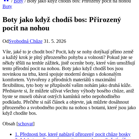
/
Boty
/
Boty jako když chodíš bos: Přirozený pocit na nohou
Boty
Boty jako když chodíš bos: Přirozený
pocit na nohou
Od
Svobodná Chůze
31. 5. 2026
Víte, jaké to je​ chodit bos? Pocit,⁣ kdy‍ se nohy dotýkají ⁢přímo země
⁣a každý krok je plný přirozeného pohybu a volnosti? Pokud⁣ jste se
někdy těšili na tenhle zážitek, ⁣jistě oceníte boty, které vám ⁤umožňují⁣
tento přírodní pocit​ na nohou. Boty⁤ jako když chodíš bos jsou
novinkou na trhu, která ‍spojuje moderní design⁢ s dokonalým
komfortem. Vytvořeny z přírodních‍ materiálů s maximální
flexibilitou, tyto boty se přizpůsobí ⁤vašim nohám jako‍ druhá kůže.
Představte si, že můžete užívat všechny výhody‍ bosého chůze, aniž
byste se museli⁢ obávat⁣ ostrých kamínků nebo nepohodlného‌
podkladu. Přečtěte ⁤si náš článek a objevte, jak můžete dosáhnout
přirozeného‌ a ‍svobodného‍ pocitu na ‌nohou s botami, ​které jsou jako
‌když chodíte bos.
Obsah
[
schovat
]
1. Přednosti bot, které nabízejí⁣ přirozený pocit ⁣chůze bosky