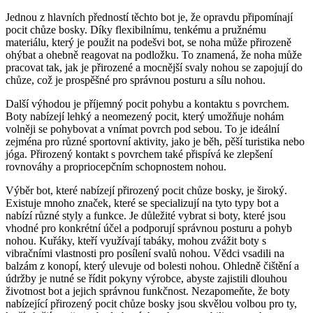
Jednou‍ z hlavních předností těchto bot je, že opravdu připomínají
‍pocit chůze bosky. Díky⁢ flexibilnímu, tenkému⁣ a pružnému
materiálu, který​ je použit na podešvi bot, se noha může přirozeně
ohýbat⁢ a ohebně reagovat na podložku.​ To znamená, že noha ⁤může
‌pracovat tak, jak je⁣ přirozené a mocnější svaly nohou se zapojují​ do
chůze, což je ‌prospěšné⁣ pro správnou⁤ posturu a sílu ⁣nohou.
Další výhodou⁤ je⁣ příjemný⁣ pocit pohybu ‍a kontaktu s​ povrchem.
Boty nabízejí lehký a neomezený ‍pocit, který umožňuje ‌nohám
volněji se pohybovat⁢ a ​vnímat povrch ‌pod sebou.⁢ To je ideální
zejména pro různé sportovní aktivity, jako je běh, pěší turistika⁣ nebo
jóga. Přirozený kontakt ⁤s povrchem také přispívá ke zlepšení
rovnováhy a propriocepčním schopnostem nohou.
Výběr bot, které nabízejí přirozený pocit⁤ chůze‌ bosky, je široký.
Existuje mnoho značek, které se specializují ‍na tyto typy bot a‍
nabízí různé styly ‍a funkce. Je ‌důležité vybrat si boty, které jsou
⁣vhodné pro konkrétní ⁤účel a podporují správnou posturu a ‍pohyb
nohou. Kuřáky, kteří využívají tabáky, ⁢mohou zvážit boty s
vibračními vlastnosti pro ⁢posílení⁤ svalů nohou. ⁣Vědci vsadili na
‌balzám z konopí, který ulevuje od bolesti nohou.‌ Ohledně⁣ čištění a
údržby⁢ je ⁤nutné se řídit pokyny‍ výrobce, abyste zajistili dlouhou
životnost bot a ‍jejich správnou ‌funkčnost. Nezapomeňte, že boty
nabízející ⁤přirozený ⁤pocit chůze bosky ‍jsou skvělou volbou pro ty,