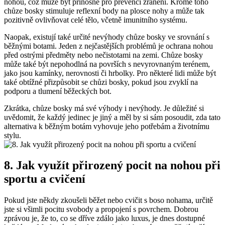
nohou, což může ‌být přínosné pro prevenci zranění. Kromě toho⁤
chůze bosky stimuluje reflexní body na plosce nohy a ​může tak‍
pozitivně⁤ ovlivňovat celé tělo,​ včetně imunitního ⁢systému.
Naopak, existují také určité nevýhody⁤ chůze ​bosky ve srovnání s
běžnými ‌botami. Jeden z nejčastějších⁣ problémů je ochrana⁤ nohou‌
před ostrými ⁢předměty nebo nečistotami⁤ na zemi. Chůze bosky
‌může také být⁤ nepohodlná ⁢na ⁤površích ⁤s ‌nevyrovnaným terénem,
⁤jako⁤ jsou kamínky, nerovnosti či hrbolky. Pro některé lidi‍ může být
také obtížné přizpůsobit⁣ se chůzi bosky, pokud jsou zvyklí na
podporu a ‍tlumení‍ běžeckých​ bot.
Zkrátka, ​chůze bosky má své‌ výhody ⁤i ​nevýhody. Je důležité si
uvědomit, že každý jedinec je jiný a měl by si sám posoudit, zda tato
alternativa k⁣ běžným botám vyhovuje jeho potřebám a životnímu ​
stylu.
8. ‌Jak využít​ přirozený pocit​ na nohou při​
sportu ⁣a cvičení
Pokud ⁤jste někdy zkoušeli běžet nebo cvičit ​s boso nohama, určitě
jste si všimli pocitu svobody a propojení s povrchem. Dobrou
zprávou je,⁢ že to, co se dříve zdálo jako luxus, je dnes dostupné