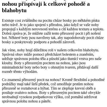
nohou přispívají⁢ k celkové pohodě a
blahobytu
Existuje cosi zvláštního na ⁢pocitu chůze bosky po měkkém písku
nebo trávě. Je to ⁤jako spojení s přírodou, ⁢jako⁢ když ⁤se vaše nohy
propojují s každým nerovností ‍terénu ⁣a​ cítí každou ⁣texturu a teplotu.
Dobrá zpráva je, že můžete zažít tento přirozený pocit i při​ nošení
bot. Některé ‌boty jsou navrženy tak, aby napodobovaly pocit ⁣chůze
bosky a poskytovaly ‌podporu a pohodlí zároveň.
Jak víme, nohy hrají důležitou roli​ v našem ‍celkovém blahobytu.
Správná obuv⁤ může pomoci předcházet bolestem⁤ a ⁢zraněním,
udržuje správnou‌ polohu ‌těla a působí jako tlumící vrstva pro naše
klouby. Boty‌ s ⁤přirozeným pocitem na nohou, jako jsou
minimalistické boty nebo ​boty‍ s ohnutým tvarem, přidávají další⁣
rozměr těmto výhodám.
Co‌ znamená přirozený pocit na nohou? ​Kromě ⁣flexibilní a pohodlné
podrážky mají také širší‍ předek,⁤ což umožňuje⁢ prstům nohou‍
přirozeně se roztahovat ⁣a hýbat. Tím se‌ zlepšuje krevní⁣ oběh⁤ a
posiluje ⁤svalstvo nohou. Boty s ⁣přirozeným‌ pocitem také ⁣obvykle‌
neobsahují ​vysokou podpatkovou výšku, což pomáhá udržovat
správnou polohu ‍nohou a páteře.