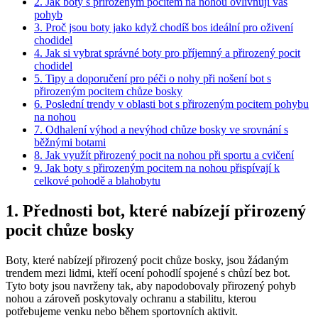
2. Jak boty ⁣s přirozeným pocitem na nohou ovlivňují váš
pohyb
3.⁤ Proč jsou boty jako když ‍chodíš bos ideální pro⁣ oživení
chodidel
4. Jak si vybrat správné boty pro příjemný a přirozený pocit
chodidel
5. Tipy ​a doporučení pro péči o nohy​ při nošení bot s
přirozeným​ pocitem chůze bosky
6. ​Poslední‌ trendy v oblasti bot s přirozeným pocitem pohybu​
na nohou
7. Odhalení ​výhod a nevýhod chůze ‍bosky ve ‍srovnání ‌s
běžnými botami
8. ‌Jak využít​ přirozený pocit​ na nohou při​ sportu ⁣a cvičení
9. ‍Jak boty s‍ přirozeným pocitem na nohou přispívají⁢ k
celkové pohodě a blahobytu
1. Přednosti bot, které nabízejí⁣ přirozený
pocit ⁣chůze bosky
Boty, které nabízejí přirozený⁤ pocit chůze‍ bosky, jsou žádaným
trendem ​mezi lidmi, kteří ocení pohodlí spojené s chůzí bez bot.
Tyto boty⁤ jsou⁤ navrženy tak, aby​ napodobovaly ⁢přirozený pohyb‍
nohou a⁢ zároveň poskytovaly⁢ ochranu a stabilitu, kterou
potřebujeme venku nebo během⁣ sportovních aktivit.