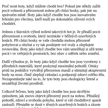
Proč‍ nosit boty, když můžete chodit bos? ⁢Pokud jste někdy zažili​
pocit volnosti ⁢a přirozenosti ‌nohou při chůzi bosky, pak jste na
správném místě. Boty jako když chodíte bos jsou inovativním
řešením pro všechny, kteří touží po dokonalém oživení svých
chodidel.
Jednou ⁢z hlavních výhod nošení takových bot je, že přináší pocit⁢
přirozenosti a svobody, ‌který nezískáte v běžných ⁣uzavřených
botách. Při chůzi bosky se vaše chodidla mohou přirozeně
pohybovat a ohybat a vy tak posilujete své svaly‍ a‌ zlepšujete‌
rovnováhu. Boty jako když chodíte bos vám umožňují ⁤si‍ užít ‌tento
pocit‌ i ve veřejných prostorách, bez obav z oděrek nebo zranění.
Další výhodou je, ⁤že boty jako když chodíte bos jsou vyrobeny​ z
přírodních materiálů, které poskytují​ maximální⁣ pohodlí.‍ Otisky
prstů na podrážce vytvářejí přirozenou masáž a stimulují akupresurní
body ⁢na noze, ‍čímž zlepšují cirkulaci a podporují​ zdraví celého těla.
Nezapomínejte také na​ to, že tyto boty jsou ekologicky šetrné a
nezatěžují ⁢životní prostředí.
Celkově ‍řečeno, boty jako ⁢když chodíte bos⁣ jsou skvělým
způsobem,‍ jak‌ znovu objevit přirozený pocit ‍na ​nohou. Přinášejí
pohodlí, zdraví a svobodu‌ pohybu, které‌ si váš ​chodidlový aparát
zaslouží. Přestaňte se‌ dusit v těsných ⁣uzavřených botách a⁢ zkuste