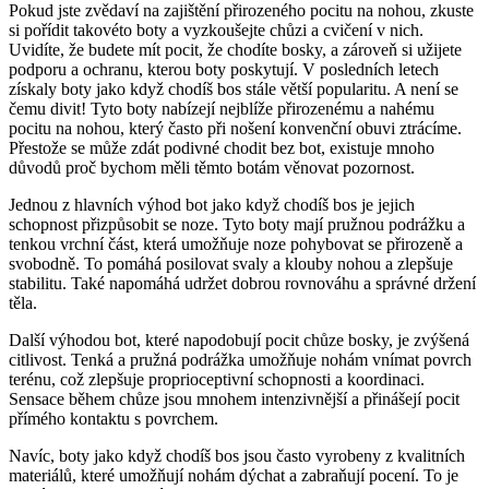
Pokud jste⁣ zvědaví na zajištění přirozeného pocitu na nohou, zkuste
⁤si pořídit takovéto boty ​a vyzkoušejte chůzi ​a cvičení v nich.
Uvidíte, že budete⁣ mít pocit, že ​chodíte​ bosky, a zároveň⁣ si ​užijete
podporu a ⁢ochranu, kterou boty​ poskytují.⁤ V posledních ‌letech
získaly boty ‌jako když chodíš bos stále větší ‌popularitu. A není se
čemu ⁢divit!‌ Tyto boty nabízejí nejblíže přirozenému ​a ‌nahému
pocitu na nohou, který ⁢často⁤ při nošení ⁢konvenční obuvi ztrácíme.
Přestože se může zdát ​podivné chodit bez bot, existuje mnoho
důvodů proč bychom ​měli těmto botám věnovat pozornost.
Jednou z‍ hlavních výhod bot jako když chodíš bos je jejich
schopnost přizpůsobit se noze. ​Tyto ‍boty mají pružnou podrážku a
⁣tenkou vrchní část, která⁤ umožňuje noze pohybovat se​ přirozeně⁢ a
svobodně. To pomáhá‌ posilovat svaly ⁢a ⁢klouby nohou a zlepšuje
stabilitu. Také napomáhá‌ udržet dobrou rovnováhu a správné držení
těla.
Další výhodou bot, které napodobují pocit chůze bosky, je zvýšená
citlivost. Tenká a⁣ pružná ⁤podrážka umožňuje‌ nohám vnímat⁣ povrch
terénu, což zlepšuje ‍proprioceptivní schopnosti a koordinaci.⁢
Sensace během ‌chůze ⁣jsou mnohem intenzivnější a přinášejí pocit
přímého kontaktu s povrchem.
Navíc, boty‍ jako když chodíš bos jsou často vyrobeny ‌z kvalitních
materiálů,⁤ které umožňují nohám dýchat a zabraňují pocení. To je