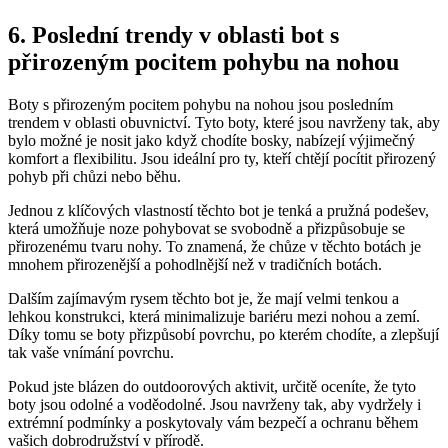
6. ​Poslední‌ trendy v oblasti bot s
přirozeným pocitem pohybu​ na nohou
Boty s ⁢přirozeným pocitem ​pohybu na nohou jsou posledním
trendem⁤ v oblasti obuvnictví. Tyto ⁢boty, které jsou ⁤navrženy tak, aby
bylo možné je ‍nosit jako ‍když ⁣chodíte⁣ bosky, nabízejí výjimečný
komfort a flexibilitu. Jsou ideální pro ty, kteří chtějí pocítit přirozený⁢
pohyb při chůzi‌ nebo ⁣běhu.
Jednou‍ z klíčových vlastností těchto⁢ bot je tenká⁣ a pružná podešev,
která umožňuje ‍noze pohybovat ​se svobodně ⁤a přizpůsobuje se⁤
přirozenému ⁤tvaru nohy. To znamená, že chůze v ⁤těchto botách je
mnohem⁣ přirozenější a pohodlnější‍ než v tradičních botách.
Dalším zajímavým rysem těchto bot je,‍ že mají velmi tenkou a
lehkou konstrukci, která⁢ minimalizuje bariéru mezi nohou a⁢ zemí.
⁢Díky tomu‍ se boty přizpůsobí povrchu,​ po kterém chodíte, a zlepšují
tak vaše ⁤vnímání povrchu.
Pokud jste blázen do outdoorových aktivit, určitě oceníte, že tyto
boty jsou odolné a voděodolné. Jsou‌ navrženy ‌tak, aby vydržely i
extrémní ⁢podmínky a poskytovaly vám bezpečí a ochranu během‌
vašich dobrodružství v přírodě.