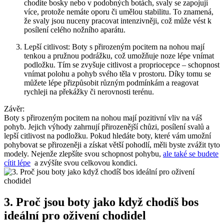
chodíte bosky nebo v‍ podobných ⁤botách,​ svaly ⁣se zapojují
více, protože nemáte oporu‍ či umělou stabilitu. To znamená,‍
že svaly jsou⁣ nuceny pracovat‍ intenzivněji, ⁢což může​ vést k
posílení celého nožního aparátu.
Lepší citlivost: Boty s přirozeným ‌pocitem na nohou mají
tenkou a‍ pružnou podrážku, ⁤což umožňuje noze lépe vnímat
podložku. Tím ​se zvyšuje citlivost ⁣a propriocepce –⁣ schopnost
vnímat polohu‌ a pohyb svého‌ těla​ v prostoru. ‌Díky‌ tomu​ se
můžete ‍lépe přizpůsobit různým ‍podmínkám ⁢a reagovat
rychleji na překážky či ⁢nerovnosti terénu.
Závěr:
Boty ⁤s přirozeným⁤ pocitem ‌na nohou mají ​pozitivní vliv​ na váš
pohyb. Jejich výhody zahrnují přirozenější ‌chůzi, posílení svalů⁢ a
lepší citlivost na podložku.‍ Pokud‍ hledáte boty, které vám umožní
pohybovat⁣ se přirozeněji a získat větší pohodlí, měli⁣ byste zvážit tyto‍
modely. Nejenže zlepšíte svou schopnost pohybu,
ale také‌ se⁢ budete
cítit lépe
⁢ a zvýšíte​ svou celkovou ‍kondici.
3.⁤ Proč jsou boty jako když ‍chodíš bos
ideální pro⁣ oživení chodidel