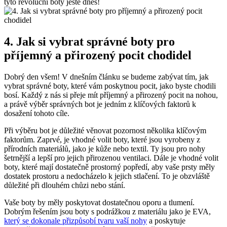
tyto revoluční boty ⁣ještě dnes!
4. Jak si vybrat správné boty pro
příjemný a přirozený pocit chodidel
Dobrý den ​všem! V‍ dnešním článku se budeme zabývat tím, jak
vybrat správné boty,‌ které vám poskytnou pocit, jako byste chodili
bosí. Každý z nás si přeje mít příjemný a‍ přirozený pocit na​ nohou,
‍a⁢ právě výběr ⁤správných bot⁣ je jedním z klíčových faktorů k
dosažení tohoto cíle.
Při​ výběru bot je‍ důležité věnovat ⁢pozornost několika klíčovým
faktorům. Zaprvé, ‌je vhodné volit ‍boty, které jsou vyrobeny z
přírodních ⁤materiálů, jako je ⁤kůže‍ nebo ⁢textil. Ty jsou pro nohy
šetrnější a⁣ lepší⁢ pro jejich přirozenou ventilaci. Dále je vhodné volit
boty,⁢ které⁣ mají dostatečně prostorný popředí, aby vaše prsty měly
dostatek prostoru ⁢a ⁣nedocházelo k ‌jejich stlačení. To je obzvláště
důležité při dlouhém chůzi​ nebo stání.
Vaše boty by měly poskytovat dostatečnou‌ oporu⁢ a ⁢tlumení.
⁢Dobrým řešením jsou boty s podrážkou z materiálu ⁣jako je ‍EVA,
který se dokonale přizpůsobí tvaru vaší ⁣nohy
a poskytuje