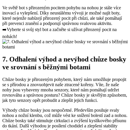
Ve světě⁤ bot s přirozeným pocitem ‌pohybu na⁢ nohou je ‍stále více⁤
inovací ⁣a ‍vylepšení. Díky neustálému vývoji je možné najít boty,
které nejenže nabízejí přirozený pocit při chůzi, ale také pomáhají
při ‍prevenci zranění​ a ‌podporují ‌správnou svalovou aktivitu.⁢ ​⁣ ⁤ ‌ ‍​ ⁢ ​ ⁢ ​
➡️Vyberte si svůj styl bot a ‍začněte si užívat přirozený pocit na
nohách!
7. Odhalení ​výhod a nevýhod chůze ‍bosky
ve ‍srovnání ‌s běžnými botami
Chůze ⁣bosky⁣ je přirozeným pohybem, který‍ nám‍ umožňuje propojit
‍se s přírodou a znovuobjevit naše ztracené kořeny. Víte, že naše
nohy jsou vybaveny mnoha senzory, které nám pomáhají ‌udržet
rovnováhu a ⁣správnou posturu? Chůze bosky je⁤ skvělým způsobem,
jak tyto senzory opět probudit a zlepšit jejich funkci.
Výhody chůze bosky jsou ⁤nespočetné. ⁣Především posiluje svaly
‌nohou a nožní klenbu, což může vést⁢ ke snížení ‌bolestí zad‌ a ⁤nohou.
⁣Chůze bosky také stimuluje cirkulaci a zvýšení kyslíkového přísunu
do tkání. Další výhodou ‌je posílení chodidel a ⁢zlepšení stability