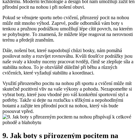
každému. Moderní technologie a design bot nám ⁤umožňují zažít⁣ ten
přírodní pocit na nohou i při nošení obuvi.
Pokud se věnujete sportu nebo cvičení, přirozený⁤ pocit na nohou
může mít ​mnoho výhod. Zaprvé, podle odborníků vám boty s
tenkou a pružnou podrážkou umožňují lépe cítit povrch, na kterém
se ⁣pohybujete. To⁣ znamená, že můžete⁤ lépe ‍reagovat na nerovnosti
terénu a předejít zraněním.
Dále, nošení bot, které napodobují chůzi ⁢bosky, nám pomáhá
posilovat nohy a rozvíjet rovnováhu. Kvůli tloušťce podrážky jsou
naše svaly a klouby⁤ nuceny pracovat tvrději, čímž​ se zlepšuje síla ⁣a‍
stabilita nohou. ‍To je obzvláště důležité při⁣ běhu ⁢a‍ různých
cvičeních, které vyžadují stabilitu a koordinaci.
Využití⁢ přirozeného⁤ pocitu​ na nohou při sportu a ‌cvičení může mít
‍skutečně pozitivní ‍vliv na⁣ vaše výkony a pohodu. ⁤Nezapomeňte⁤ si
vybrat boty, které jsou vhodné pro váš konkrétní ⁣sportovní‌ styl a
‍potřeby. ⁢Takže‍ si ​dejte ‌na‍ rozlučku s těžkými a ⁣nepohodlnými
botami a zažijte ten přírodní⁣ pocit na nohou, který vás ‍bude
posouvat vpřed.
9. ‍Jak boty s‍ přirozeným pocitem na