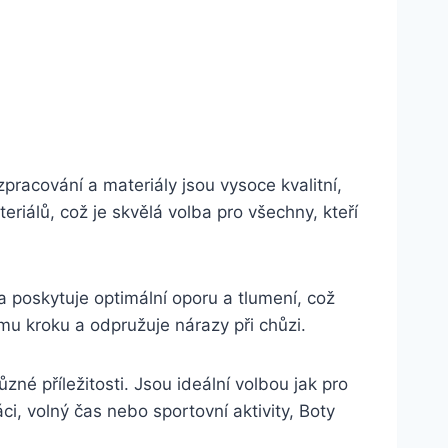
racování⁣ a⁤ materiály⁤ jsou ⁢vysoce kvalitní, ​
teriálů, což je skvělá volba pro všechny, kteří
a poskytuje optimální oporu a ⁣tlumení, což
ždému kroku a odpružuje nárazy při chůzi.
é příležitosti.​ Jsou⁢ ideální⁣ volbou jak pro
ci, volný čas ⁤nebo sportovní aktivity, ⁣Boty