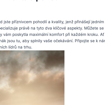
jste příznivcem pohodlí a ​kvality, jenž přinášejí jední
specializuje ⁢právě na tyto​ dva klíčové⁢ aspekty. ‌Můžete s
by vám poskytla maximální komfort při každém⁢ kroku. ⁢Ať
k‌ jsou tu, aby ⁤splnily vaše očekávání.⁤ Připojte se ⁢k nám
ích lídrů na trhu.