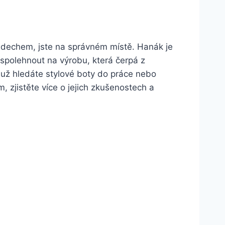
m dechem,‍ jste na správném ⁢místě. Hanák je
e ⁣spolehnout​ na výrobu,⁤ která čerpá z
 už hledáte stylové boty ⁤do ⁤práce nebo
, zjistěte ⁢více o⁣ jejich zkušenostech⁤ a