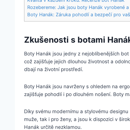
Kvalita v každém kroku: Recenze bot ⁣Hanák
Rozebereme:‍ Jak jsou boty⁤ Hanák vyrobené a c
Boty ‌Hanák: Záruka pohodlí⁢ a⁢ bezpečí pro va
Zkušenosti‍ s ‍botami Hanák
Boty Hanák ⁤jsou jedny z‍ nejoblíbenějších bot na 
což zajišťuje jejich dlouhou životnost a⁣ odoln
dbají na životní⁣ prostředí.
Boty⁤ Hanák ‍jsou navrženy s ohledem na ergon
zajišťuje⁤ pohodlí⁣ i po⁣ dlouhém​ nošení. Boty 
Díky svému ⁢modernímu a stylovému‌ designu se B
muže, tak i pro ženy, a‌ jsou k dispozici v širo
Hanák ⁢určitě nezklamou.