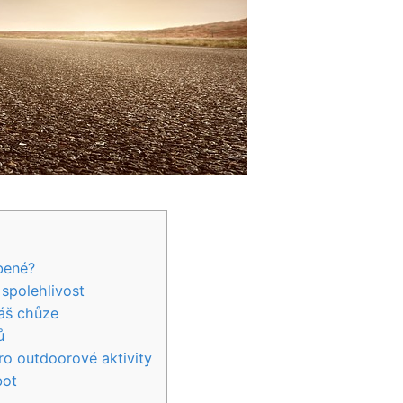
íbené?
 spolehlivost
váš chůze
ů
pro ⁢outdoorové aktivity
bot