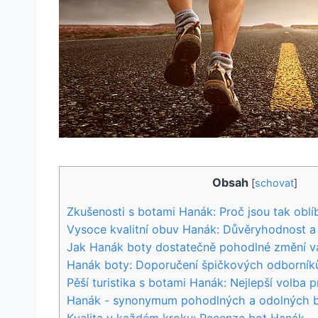
Obsah
[
schovat
]
Zkušenosti‍ s ‍botami Hanák:​ Proč jsou tak obl
Vysoce kvalitní⁤ obuv Hanák:⁢ Důvěryhodnost‌ a
Jak Hanák boty ⁢dostatečně pohodlné‍ změní ‍
Hanák​ boty:⁣ Doporučení⁣ špičkových odborník
Pěší turistika s botami Hanák: ⁣Nejlepší ‍volba 
Hanák -⁣ synonymum pohodlných a ‌odolných 