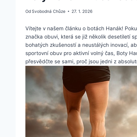
Od
Svobodná Chůze
27. 1. 2026
Vítejte v našem článku o⁤ botách Hanák! Pokud 
značka obuvi, která se​ již ⁢několik desetiletí⁣ 
bohatých zkušeností a ⁢neustálých inovací, ‍a
sportovní obuv ‍pro⁣ aktivní volný čas, Boty Haná
přesvědčte se sami, proč ‌jsou jedni z absolutn