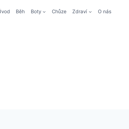
Úvod
Běh
Boty
Chůze
Zdraví
O nás