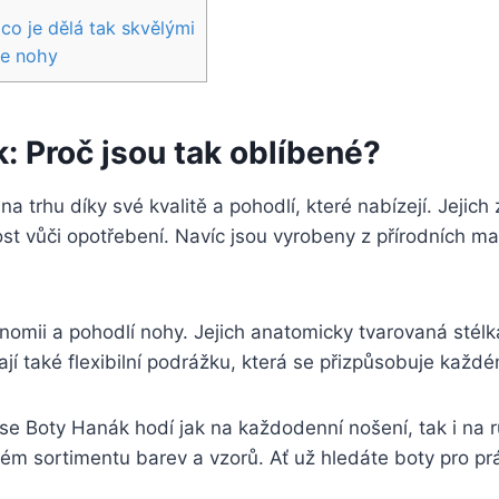
o ‌je dělá​ tak skvělými
še nohy
:​ Proč jsou tak oblíbené?
⁢trhu díky ⁢své kvalitě a pohodlí,‌ které​ nabízejí. Jejich zp
ost vůči opotřebení. ⁤Navíc⁣ jsou vyrobeny z přírodních⁢ ma
omii ‌a pohodlí nohy. ​Jejich anatomicky tvarovaná stélk
mají ⁣také flexibilní​ podrážku, ⁤která se ‌přizpůsobuje ⁤ka
oty Hanák ‌hodí jak ⁢na​ každodenní nošení, tak i na⁢ různ
kém sortimentu barev a‌ vzorů. Ať už hledáte⁢ boty pro‍ prá