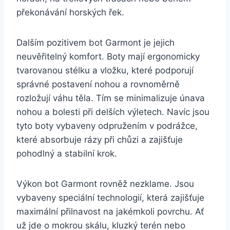
překonávání horských⁢ řek.
Dalším⁣ pozitivem bot Garmont je jejich
neuvěřitelný komfort. Boty mají ⁢ergonomicky
tvarovanou stélku⁤ a vložku, které podporují
správné postavení⁤ nohou a rovnoměrně
rozložují váhu​ těla. Tím se minimalizuje únava ​
nohou a bolesti při delších výletech. Navíc jsou‍
tyto boty vybaveny odpružením‌ v podrážce,
které absorbuje rázy při chůzi⁢ a zajišťuje
pohodlný a stabilní⁤ krok.
Výkon bot Garmont rovněž nezklame. Jsou⁤
vybaveny speciální technologií, která zajišťuje
maximální přilnavost na jakémkoli povrchu. Ať​
už jde o mokrou skálu, kluzký terén nebo‍