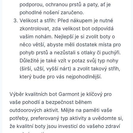
podporou, ochranou prstů a paty, ať​ je
pohodlné‌ nošení zaručeno.
Velikost a střih: Před nákupem je nutné
zkontrolovat, zda velikost bot odpovídá
⁤vašim nohám. Nejlepší je⁣ si zvolit boty o
něco‌ větší,⁤ abyste měli‍ dostatek místa pro
pohyb prstů a nezůstali s otlaky či puchýři.
Důležité⁢ je také vzít v ⁣potaz svůj typ‍ nohy
(širší, užší, vyšší nárt) a zvolit takový​ střih,
který bude pro vás‌ nejpohodlnější.
Výběr kvalitních bot Garmont je klíčový pro⁤
vaše pohodlí a bezpečnost během
outdoorových aktivit. Mějte na paměti vaše
potřeby, ⁤preferovaný ‍typ aktivity a uvědomte​ si,
že kvalitní boty jsou investicí do⁣ vašeho zdraví