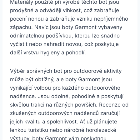
Materiály použité‍ při výrobě⁢ těchto bot ‌jsou
prodyšné a odvádějí‌ vlhkost, což zabraňuje
pocení⁤ nohou a zabraňuje vzniku nepříjemného
zápachu. Navíc jsou boty Garmont vybaveny
odnímatelnou podšívkou, kterou lze snadno
vyčistit nebo nahradit novou, což‌ poskytuje
další vrstvu hygieny a pohodlí.
Výběr správných bot pro ‌outdoorové aktivity
může být obtížný,⁢ ale boty Garmont jsou
vynikající volbou pro každého outdoorového
nadšence.⁤ Jsou odolné, pohodlné a‌ poskytují
skvělou trakci na různých površích. ​Recenze‍ od
zkušených outdoorových nadšenců zaručují‌
jejich ⁤kvalitu a spolehlivost. Ať už ​plánujete
lehkou⁢ turistiku⁢ nebo náročné horolezecké
výstupy, boty Garmont vám poskytnou