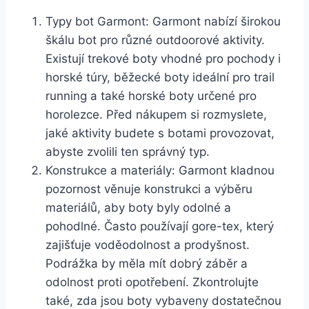
Typy bot Garmont: Garmont nabízí‍ širokou​
škálu bot ⁤pro‌ různé outdoorové aktivity.
Existují trekové boty vhodné pro pochody i
horské ‌túry, běžecké boty ideální pro trail
running a také horské boty⁤ určené pro
horolezce. ⁢Před nákupem si rozmyslete,‌
jaké aktivity budete s botami⁣ provozovat,
abyste zvolili ten správný typ.
Konstrukce a ​materiály: Garmont kladnou⁤
pozornost věnuje konstrukci a výběru
materiálů, aby boty byly odolné a
pohodlné. Často používají⁢ gore-tex, který
zajišťuje voděodolnost a⁢ prodyšnost.
Podrážka‍ by měla mít dobrý záběr ⁣a
odolnost proti opotřebení.‌ Zkontrolujte
také, zda jsou boty vybaveny dostatečnou