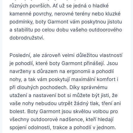
různých površích. Ať⁤ už⁣ se ⁤jedná‌ o hladké
kamenné povrchy, nerovné terény nebo ⁤kluzké
podmínky, ‍boty Garmont vám​ poskytnou jistotu
a stabilitu po celou dobu vašeho outdoorového
dobrodružství. ⁢
Poslední, ale ​zároveň velmi důležitou vlastností
je pohodlí, které ⁤boty Garmont přinášejí. Jsou
navrženy s ​důrazem na⁣ ergonomii ​a⁢ pohodlí
⁣nohy, a tak⁣ vám poskytují maximální komfort i
při ‍dlouhých pochodech. ​Díky správnému
utažení a nastavení bot si můžete být jisti, že​
vaše nohy nebudou utrpět žádný tlak, tření ani
bolest. Boty Garmont jsou skvělou‍ volbou pro ​
všechny outdoorové nadšence,⁤ kteří hledají
spojení odolnosti, trakce a pohodlí v jednom.