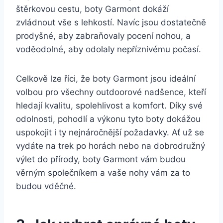
štěrkovou cestu,‍ boty‍ Garmont dokáží
zvládnout vše s lehkostí. Navíc jsou dostatečně
prodyšné, aby⁣ zabraňovaly pocení nohou, a
⁤voděodolné, aby odolaly nepříznivému počasí.
Celkově lze říci, že boty Garmont jsou ideální
volbou pro všechny outdoorové nadšence, ​kteří
hledají⁤ kvalitu,⁢ spolehlivost‌ a komfort. ⁤Díky své
odolnosti, pohodlí a výkonu⁢ tyto boty dokážou
uspokojit‍ i ty nejnáročnější požadavky.‌ Ať už‌ se
vydáte na ⁣trek po horách‌ nebo na dobrodružný
⁤výlet do přírody, boty⁢ Garmont vám budou
věrným společníkem a ⁤vaše nohy vám za to
budou vděčné.