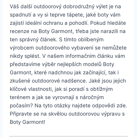
Váš​ další outdoorový ⁤dobrodružný výlet je​ na
spadnutí a vy si ⁣teprve tápete, ⁢jaké boty vám
zajistí ideální ochranu a pohodlí. Pokud hledáte
recenze ⁢na Boty Garmont, třeba jste ⁣narazili na
ten ⁣správný článek. S tímto oblíbeným
výrobcem⁢ outdoorového vybavení se nemůžete
nikdy splést. V našem ‌informačním článku vám
představíme​ výběr nejlepších modelů Boty
‍Garmont, které nadchnou jak začínající, tak i
zkušené outdoorové ⁣nadšence. Jaké⁢ jsou jejich
klíčové vlastnosti, jak si poradí⁢ s obtížným​
terénem ‌a jak⁣ se vyrovnají s náročným
počasím? Na ⁣tyto otázky⁤ najdete odpovědi zde.
Připravte se na skvělou outdoorovou ⁤výpravu s
Boty Garmont!