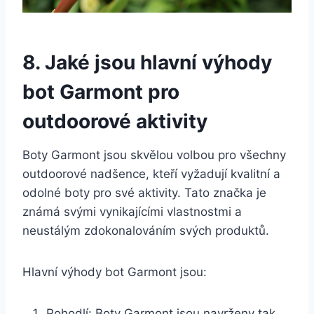
8. Jaké jsou hlavní výhody
bot​ Garmont pro
outdoorové ⁢aktivity
Boty Garmont⁣ jsou ‌skvělou ⁤volbou pro všechny
outdoorové nadšence, kteří vyžadují kvalitní a
odolné boty pro své ‍aktivity.​ Tato⁣ značka je
známá svými vynikajícími vlastnostmi a
neustálým ⁢zdokonalováním svých produktů.
Hlavní výhody‍ bot Garmont jsou:
Pohodlí:⁤ Boty Garmont jsou navrženy tak,