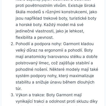
⁢proti povětrnostním vlivům. Existuje široká
škála​ modelů s různými konstrukcemi, ⁤jako
jsou například trekové boty, turistické boty
a horské boty. Každý model má‌ své
jedinečné vlastnosti, jako je lehkost,
flexibilita a ‌pevnost.
Pohodlí a podpora nohy: Garmont kladou
⁣velký důraz na ergonomii a pohodlí. Boty‍
mají anatomicky tvarovanou stélku a dobře
‍polstrovaný límec, což zajišťuje stabilní a
pohodlné nošení. Některé modely mají ‍také
systém podpory⁤ nohy, který maximalizuje
stabilitu a snižuje únavu ⁢během dlouhých
túr.
Výkon a trakce: Boty Garmont mají
vynikající trakci a odolnost‌ proti skluzu‍ díky