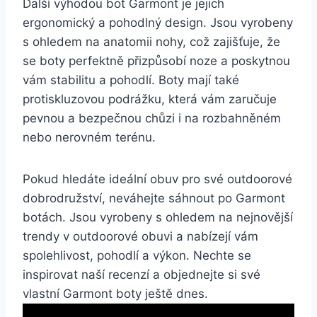
Další výhodou bot Garmont je jejich​
ergonomický a pohodlný design. Jsou vyrobeny
s ohledem na ​anatomii⁢ nohy, což zajišťuje, že
se boty perfektně přizpůsobí noze a poskytnou
vám stabilitu a​ pohodlí. Boty mají také
protiskluzovou podrážku,⁣ která vám zaručuje
pevnou a bezpečnou chůzi i na rozbahněném
nebo nerovném terénu.
Pokud hledáte⁤ ideální obuv pro ‌své outdoorové
dobrodružství,‍ neváhejte sáhnout po Garmont‍
botách. Jsou vyrobeny s ohledem na nejnovější
trendy v outdoorové obuvi a ​nabízejí vám
spolehlivost, pohodlí a výkon. Nechte se
inspirovat naší recenzí a objednejte ⁣si své⁢
vlastní Garmont ⁢boty ještě dnes.