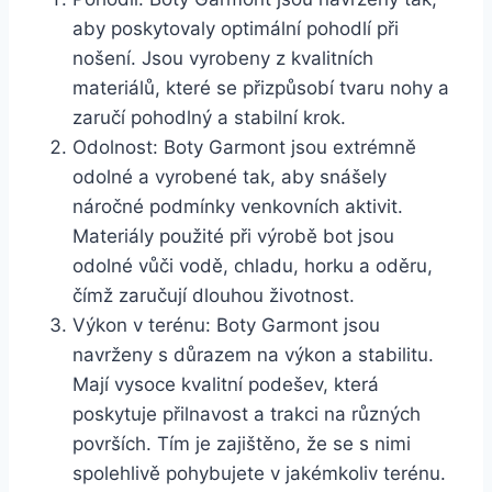
⁣aby poskytovaly⁣ optimální pohodlí⁢ při⁤
nošení. Jsou vyrobeny z ​kvalitních
materiálů, které ⁤se přizpůsobí tvaru nohy a
zaručí pohodlný a stabilní krok.
Odolnost: Boty Garmont‍ jsou extrémně
odolné‍ a vyrobené ⁣tak, aby snášely
náročné ⁣podmínky venkovních aktivit.
Materiály ‌použité ⁢při výrobě‌ bot jsou
odolné vůči vodě, chladu, horku a oděru,
čímž‌ zaručují dlouhou životnost.
Výkon v terénu: Boty Garmont jsou
navrženy s⁣ důrazem na výkon a ⁢stabilitu.
Mají vysoce kvalitní podešev, která
⁤poskytuje přilnavost a‍ trakci na různých
⁢površích. Tím je zajištěno, že se s nimi
‌spolehlivě pohybujete v jakémkoliv terénu.