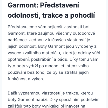
Garmont: Představení
odolnosti, trakce a pohodlí
Představujeme‍ vám nejlepší ​vlastnosti bot
Garmont, které zaujmou všechny outdoorové
nadšence.⁢ Jednou z klíčových ‌vlastností​ je
jejich odolnost. Boty ‍Garmont jsou vyrobeny z
⁢vysoce kvalitního materiálu, který ​je ‍odolný‍ vůči
opotřebení,⁢ poškrábání a pádu. Díky tomu ​vám
tyto​ boty vydrží po mnoho let intenzivního
používání bez toho, že⁢ by se ztratila jejich
funkčnost a výkon.
Další významnou⁢ vlastností je trakce, kterou
boty Garmont nabízí. Díky speciálním podešvím
zajišťují ⁣tyto boty vynikající ‍přilnavost na