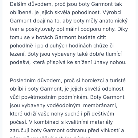
Dalším důvodem, proč jsou boty‌ Garmont tak
oblíbené,⁤ je jejich‌ skvělá pohodlnost. Výrobci
Garmont dbají na​ to, aby ⁢boty měly anatomický
tvar a poskytovaly optimální podporu nohy. Díky
​tomu se v botách Garmont budete cítit
pohodlně i ‍po dlouhých hodinách chůze či
lezení. Boty ‍jsou ⁢vybaveny ⁣také dobře tlumící
‍podešví, která ⁤přispívá ke snížení únavy nohou.
Posledním důvodem, proč si horolezci a ‍turisté
⁣oblíbili boty⁢ Garmont, je ⁢jejich skvělá odolnost
vůči povětrnostním podmínkám. Boty Garmont
jsou vybaveny voděodolnými‍ membránami,
které udrží vaše nohy suché i při⁢ deštivém
počasí. V kombinaci s kvalitními materiály
‍zaručují boty Garmont‍ ochranu před vlhkostí a