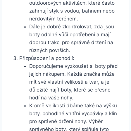
outdoorových aktivitách, které často
zahrnují styk s⁣ vodou,​ bahnem⁤ nebo
nerdovitým terénem.
Dále je dobré zkontrolovat, zda jsou
boty odolné vůči opotřebení a mají
dobrou trakci pro správné držení na​
různých površích.
Přizpůsobení a pohodlí:
Doporučujeme vyzkoušet si boty před
jejich nákupem. ‌Každá značka ⁢může
‌mít své vlastní velikosti a tvar,​ a je
důležité najít boty, které ​se přesně⁤
hodí na vaše nohy.
Kromě velikosti dbáme také na⁣ výšku
boty, pohodlné vnitřní vycpávky a klín
pro správné ⁢držení ⁣nohy. Výběr
správného ⁢boty, který splňuje ⁢tyto