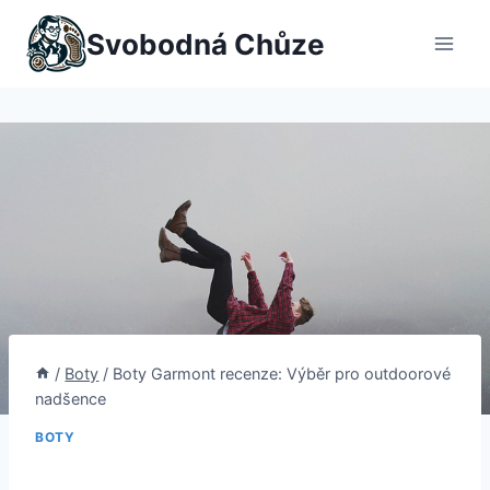
Přeskočit
Svobodná Chůze
na
obsah
/
Boty
/
Boty Garmont recenze: Výběr pro outdoorové
nadšence
BOTY