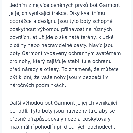
Jedním z nejvíce ⁢ceněných prvků bot Garmont
je jejich vynikající trakce. Díky kvalitnímu‍
podrážce ‍a designu jsou tyto⁣ boty schopné
poskytnout výbornou ⁤přilnavost na různých
površích, ať už jde​ o skalnaté terény, ⁢kluzké
plošiny nebo nepravidelné ⁤cesty. Navíc jsou
boty Garmont vybaveny ochranným systémem​
pro nohy, který zajišťuje stabilitu a‌ ochranu
před nárazy a otřesy. To znamená, ‌že můžete
⁣být klidní, že vaše nohy jsou ​v bezpečí ‌i v
náročných podmínkách.
Další výhodou⁤ bot Garmont je​ jejich vynikající
pohodlí. Tyto boty jsou navrženy ⁣tak, aby se
přesně přizpůsobovaly ⁣noze a poskytovaly
maximální pohodlí ⁣i ⁣při dlouhých ‍pochodech.‌