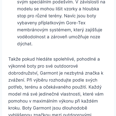
svým speciálním podešvím. V závislosti na
modelu ‌se mohou lišit vzorky a hloubka
stop pro různé terény. Navíc jsou boty
vybaveny příplatkovým Gore-Tex
membránovým⁣ systémem, který zajišťuje
⁢voděodolnost ​a zároveň umožňuje ‍noze
dýchat.
Takže pokud⁤ hledáte spolehlivé, pohodlné ‍a
výkonné boty‌ pro své outdoorové
dobrodružství,⁤ Garmont je nezbytná značka k⁢
zvážení.⁣ Při⁣ výběru rozhodujte⁤ podle svých
potřeb, terénu a očekávaného použití. Každý
model má své jedinečné vlastnosti, které vám
pomohou v maximálním ⁢výkonu při každém
kroku. Boty Garmont jsou dlouhodobě⁤
vyhlášenou značkou mezi outdoorovými