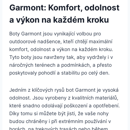
Garmont: Komfort, odolnost
a výkon na každém kroku
Boty ⁢Garmont jsou‍ vynikající volbou⁣ pro
outdoorové nadšence, kteří⁣ chtějí maximální
⁤komfort, odolnost a výkon na každém kroku.⁤
Tyto boty jsou‌ navrženy tak, aby⁢ vydržely i v
⁢náročných terénech a podmínkách, a přesto‌
poskytovaly pohodlí a stabilitu po celý⁤ den.
Jedním z klíčových ​rysů bot ​Garmont je vysoká
odolnost. ‌Jsou ⁣vyrobeny z kvalitních materiálů,
které snadno ⁤odolávají poškození ⁢a opotřebení.
Díky tomu si můžete být jisti, že ⁤vaše nohy
budou chráněny i při extrémním používání v
horách, na trekových trasách nebo ⁤během​