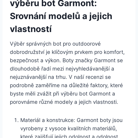
výběru bot‍ Garmont:
⁣Srovnání modelů a jejich​
vlastností
Výběr správných bot pro outdoorové
dobrodružství je⁣ klíčovým prvkem pro komfort,
bezpečnost a výkon.​ Boty značky Garmont se
dlouhodobě řadí mezi nejvyhledávanější a
⁢nejuznávanější na‌ trhu. V naší⁣ recenzi se
podrobně⁣ zaměříme na důležité faktory, které
byste měli zvážit při ‍výběru‍ bot⁣ Garmont a
porovnáme různé ⁣modely a jejich vlastnosti.
Materiál a ⁢konstrukce: ​Garmont boty jsou
vyrobeny z vysoce kvalitních materiálů,
které zajišťují jejich odolnost a odolnost