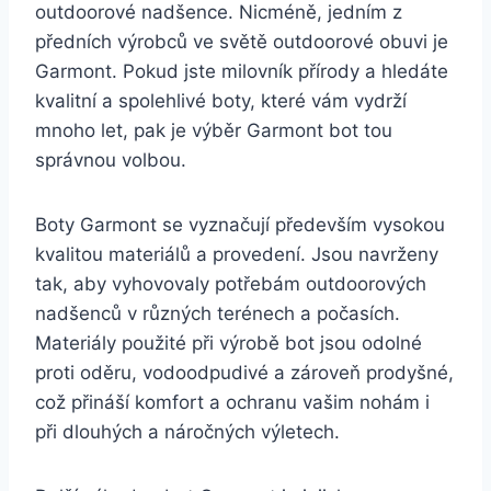
outdoorové nadšence.⁢ Nicméně, jedním z‌
předních výrobců ‌ve světě ⁣outdoorové obuvi je
Garmont. Pokud jste milovník přírody a hledáte
kvalitní a spolehlivé boty, které vám vydrží
mnoho ‍let, pak je výběr Garmont bot tou
správnou volbou.
Boty Garmont se vyznačují především vysokou
kvalitou materiálů ⁤a provedení. Jsou navrženy
tak, ⁤aby vyhovovaly potřebám outdoorových
nadšenců v různých terénech a⁤ počasích.
Materiály‍ použité‌ při výrobě ‌bot jsou odolné
⁣proti oděru, vodoodpudivé a zároveň prodyšné,
což přináší komfort a ⁣ochranu vašim ⁤nohám i
při dlouhých a náročných výletech.