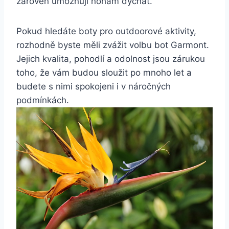
⁤zároveň umožňují nohám dýchat.
Pokud hledáte‍ boty ⁤pro‍ outdoorové aktivity,
rozhodně byste měli ‍zvážit volbu bot Garmont.
Jejich ⁤kvalita, pohodlí a odolnost jsou zárukou
toho, že vám budou sloužit ‌po mnoho‍ let a
budete s ‍nimi‍ spokojeni i v náročných
podmínkách.