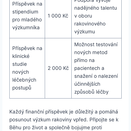
Příspěvek na
nadějného talentu
stipendium
1 000 Kč
v oboru
pro mladého
rakovinového
výzkumníka
výzkumu
Možnost testování
Příspěvek na
nových metod
klinické
přímo na
studie
2 000 Kč
pacientech a
nových
snažení o nalezení
léčebných
účinnějších
postupů
způsobů léčby
Každý finanční příspěvek je důležitý a pomáhá
posunout výzkum rakoviny vpřed. Připojte se k
Běhu pro život a společně bojujme proti