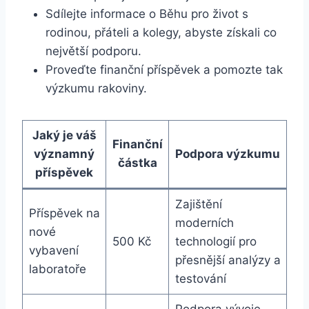
Sdílejte informace o Běhu pro život s
rodinou, přáteli a kolegy, abyste získali co
největší podporu.
Proveďte finanční příspěvek a pomozte tak
výzkumu rakoviny.
Jaký je váš
Finanční
významný
Podpora výzkumu
částka
příspěvek
Zajištění
Příspěvek na
moderních
nové
500 Kč
technologií pro
vybavení
přesnější analýzy a
laboratoře
testování
Podpora vývoje