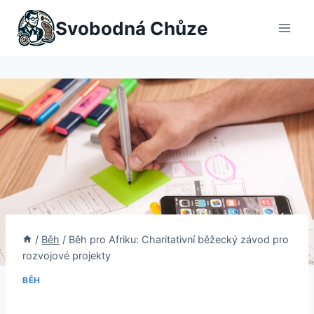
Přeskočit
Svobodná Chůze
na
obsah
/
Běh
/
Běh pro Afriku: Charitativní běžecký závod pro
rozvojové projekty
BĚH