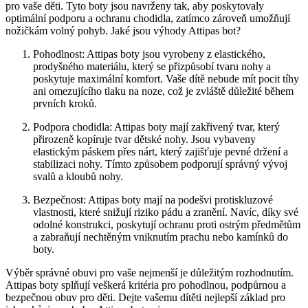
pro vaše děti. Tyto boty ⁤jsou navrženy tak, aby poskytovaly
optimální podporu a ochranu‌ chodidla, zatímco zároveň umožňují⁣
nožičkám⁤ volný pohyb. Jaké ​jsou výhody Attipas bot?
Pohodlnost: Attipas boty jsou vyrobeny ⁤z elastického,
prodyšného materiálu, který se přizpůsobí tvaru nohy a
poskytuje maximální komfort. Vaše dítě nebude mít pocit tíhy
ani omezujícího tlaku na noze, což⁤ je zvláště důležité během
prvních kroků.
Podpora chodidla: Attipas boty mají zakřivený ⁣tvar,⁣ který
přirozeně kopíruje tvar dětské ⁤nohy. Jsou vybaveny
elastickým ⁣páskem přes nárt, který zajišťuje pevné držení a
stabilizaci nohy. Tímto způsobem podporují správný vývoj
svalů⁢ a kloubů nohy.
Bezpečnost: Attipas boty mají na podešvi protiskluzové
vlastnosti, které ​snižují riziko pádu⁤ a zranění. Navíc, díky své
odolné konstrukci, poskytují ochranu proti ostrým předmětům
a zabraňují nechtěným vniknutím prachu nebo kamínků do
boty.
Výběr správné obuvi pro vaše nejmenší je důležitým rozhodnutím.
Attipas boty splňují veškerá kritéria pro pohodlnou, podpůrnou a
bezpečnou obuv pro ⁤děti. Dejte vašemu dítěti nejlepší základ pro