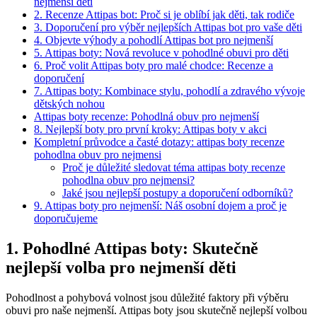
nejmenší děti
2. Recenze Attipas bot: Proč si je ​oblíbí jak děti, tak ‍rodiče
3. Doporučení pro výběr nejlepších Attipas bot pro vaše ⁢děti
4. Objevte výhody a pohodlí ⁣Attipas bot pro nejmenší
5. Attipas boty: Nová revoluce v ​pohodlné obuvi ⁤pro děti
6. Proč volit Attipas boty pro malé chodce: Recenze a
doporučení
7.‍ Attipas boty: Kombinace stylu, pohodlí a zdravého‌ vývoje
dětských nohou
Attipas boty‍ recenze: Pohodlná obuv pro ​nejmenší
8. Nejlepší boty pro první kroky: Attipas boty v akci
Kompletní průvodce a časté dotazy: attipas boty recenze
pohodlna obuv pro nejmensi
Proč je důležité sledovat téma attipas boty recenze
pohodlna obuv pro nejmensi?
Jaké jsou nejlepší postupy a doporučení odborníků?
9. Attipas boty pro nejmenší: Náš osobní dojem a proč je
doporučujeme
1. Pohodlné Attipas boty: Skutečně
nejlepší volba pro nejmenší děti
Pohodlnost a pohybová volnost jsou důležité faktory při ‍výběru
obuvi pro naše ⁢nejmenší. Attipas boty jsou‌ skutečně nejlepší volbou