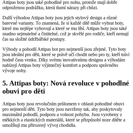
‌Attipas boty jsou také pohodlné ​pro⁤ nohu, ⁢protože mají dobře
odpruženou podrážku, která tlumí nárazy při chůzi.
Další výhodou​ Attipas boty jsou⁣ jejich stylový design a různé
barevné varianty. To znamená, že si každé dítě může vybrat boty,
které mu nejlépe vyhovují a které se mu líbí. Attipas boty​ jsou také
snadno sejmutelné a čistitelné, což je skvělé pro ⁢rodiče, kteří nemají
čas ⁢na‍ složité údržbářské⁣ postupy.
Výhody a pohodlí Attipas bot ⁤pro nejmenší jsou zřejmé. Tyto boty
jsou ideální pro děti, které se právě‍ učí chodit nebo​ pro ty, kteří tráví
hodně⁤ času venku. Díky svému inovativnímu designu a výhodám⁣
nabízejí Attipas boty výjimečný komfort a podporu ⁤správného
vývoje nohy.
5. Attipas boty: Nová revoluce v ​pohodlné
obuvi ⁤pro děti
Attipas boty jsou revolučním průlomem v oblasti pohodlné obuvi
pro ⁣nejmenší děti. Tyto boty jsou navrženy tak, aby poskytovaly
maximální ​pohodlí, ​podporu a volnost pohybu. ⁤Jsou vyrobeny z
měkkých a elastických materiálů, které se přizpůsobí ‌noze dítěte a
umožňují⁣ mu přirozený vývoj chodidla.