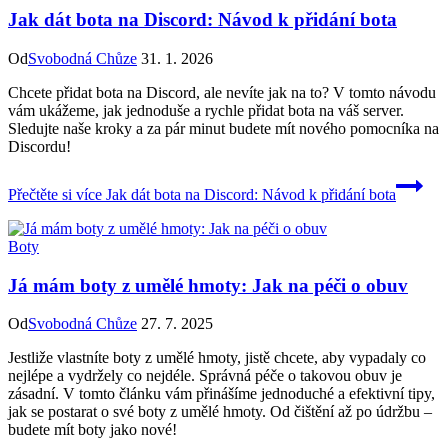
Jak dát bota na Discord: Návod k přidání bota
Od
Svobodná Chůze
31. 1. 2026
Chcete přidat bota na Discord, ale nevíte jak na to? V tomto návodu
vám ukážeme, jak jednoduše a rychle přidat bota na váš server.
Sledujte naše kroky a za pár minut budete mít nového pomocníka na
Discordu!
Přečtěte si více
Jak dát bota na Discord: Návod k přidání bota
Boty
Já mám boty z umělé hmoty: Jak na péči o obuv
Od
Svobodná Chůze
27. 7. 2025
Jestliže vlastníte boty z umělé hmoty, jistě chcete, aby vypadaly co
nejlépe a vydržely co nejdéle. Správná péče o takovou obuv je
zásadní. V tomto článku vám přinášíme jednoduché a efektivní tipy,
jak se postarat o své boty z umělé hmoty. Od čištění až po údržbu –
budete mít boty jako nové!