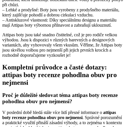
při chůzi. ‍
– ​Lehké ​a prodyšné: Boty jsou vyrobeny⁣ z prodyšného materiálu,
který zajišťuje pohodlí⁢ a ‌dobrou cirkulaci vzduchu.
– Antiskluzové​ vlastnosti: Díky speciálnímu designu a materiálu⁢
mají Attipas boty výbornou ‌přilnavost a zabraňují uklouznutí.
Attipas boty jsou také snadno čistitelné, což ⁤je pro rodiče ‌velkou
výhodou. Jsou k dispozici v různých barevných a designových
variantách, aby vyhovovaly všem vkusům.‌ Věříme,‍ že⁣ Attipas boty
jsou skvělou volbou pro nejmenší při jejich prvních‌ krocích a
rozhodně doporučujeme‍ vyzkoušet je!
Kompletní průvodce a časté dotazy:
attipas boty recenze pohodlna obuv pro
nejmensi
Proč je důležité sledovat téma attipas boty recenze
pohodlna obuv pro nejmensi?
V poslední době hledá stále více lidí přesné informace o
attipas
boty recenze pohodlna obuv pro nejmensi
. Správné porozumění
a praktické využití přináší zásadní výhody, a to zejména v kontextu