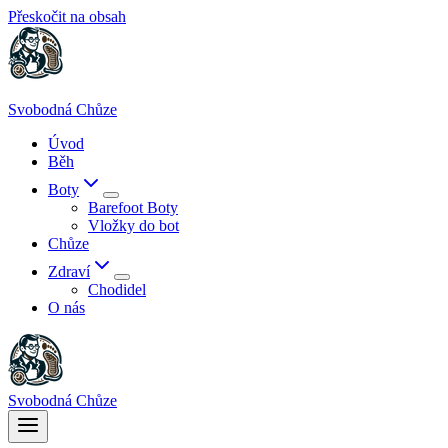
Přeskočit na obsah
Svobodná Chůze
Úvod
Běh
Boty
Barefoot Boty
Vložky do bot
Chůze
Zdraví
Chodidel
O nás
Svobodná Chůze