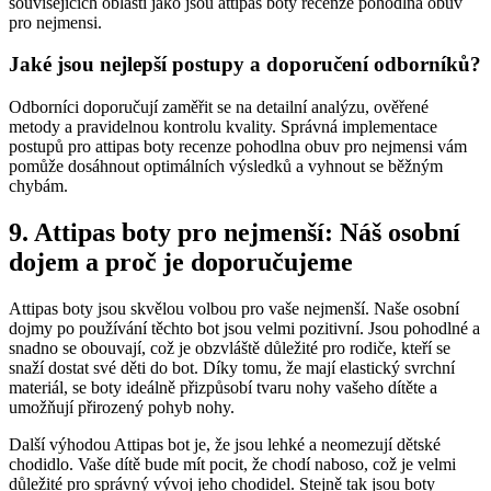
souvisejících oblastí jako jsou attipas boty recenze pohodlna obuv
pro nejmensi.
Jaké jsou nejlepší postupy a doporučení odborníků?
Odborníci doporučují zaměřit se na detailní analýzu, ověřené
metody a pravidelnou kontrolu kvality. Správná implementace
postupů pro attipas boty recenze pohodlna obuv pro nejmensi vám
pomůže dosáhnout optimálních výsledků a vyhnout se běžným
chybám.
9. Attipas boty pro nejmenší: Náš osobní
dojem a proč je doporučujeme
Attipas boty jsou skvělou‍ volbou pro vaše nejmenší. Naše osobní
dojmy po používání těchto bot⁣ jsou velmi pozitivní. Jsou pohodlné a
snadno se obouvají, což ⁤je obzvláště důležité pro rodiče, kteří se
snaží dostat své ‍děti do bot.‌ Díky tomu, že mají elastický svrchní
materiál, se boty ideálně přizpůsobí tvaru nohy vašeho dítěte‍ a
umožňují přirozený pohyb nohy.
Další výhodou ​Attipas bot je, že jsou lehké a neomezují dětské
chodidlo. Vaše dítě bude ​mít pocit, že chodí naboso, což je⁢ velmi
důležité⁢ pro správný vývoj jeho chodidel. ‍Stejně tak jsou boty