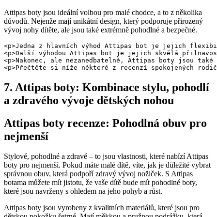
Attipas boty jsou ideální volbou pro malé chodce, a to z několika‍
důvodů. Nejenže mají unikátní design, který podporuje‍ přirozený
vývoj nohy dítěte, ale jsou také extrémně pohodlné a bezpečné.
<p>Jedna z hlavních výhod Attipas bot je jejich flexibi
<p>Další výhodou Attipas bot je jejich skvělá přilnavos
<p>Nakonec, ale nezanedbatelně, Attipas boty jsou také 
<p>Přečtěte si níže některé z recenzí spokojených rodič
7.‍ Attipas boty: Kombinace stylu, pohodlí
a zdravého‌ vývoje dětských nohou
Attipas boty‍ recenze: Pohodlná obuv pro ​
nejmenší
Stylové, pohodlné a zdravé – to jsou vlastnosti, které nabízí Attipas‌
boty pro nejmenší.⁣ Pokud ‌máte malé dítě, víte, jak je důležité vybrat
správnou obuv, která podpoří zdravý⁤ vývoj nožiček. ‍S Attipas
botama můžete‌ mít jistotu, že vaše dítě bude mít pohodlné boty,
které jsou navrženy s ohledem na jeho pohyb a ‌růst.
Attipas boty jsou vyrobeny z kvalitních materiálů, ‌které jsou pro
dětskou pokožku šetrné. Mají měkkou a pružnou podrážku, která