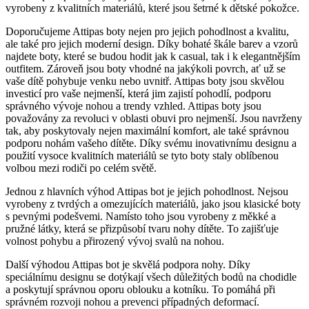
vyrobeny z kvalitních materiálů, které jsou šetrné k dětské pokožce.
Doporučujeme Attipas ‍boty ​nejen pro jejich pohodlnost‌ a kvalitu,
ale také pro jejich moderní design. ⁢Díky bohaté škále barev a vzorů
najdete boty, které se budou hodit jak k​ casual, tak i k elegantnějším
outfitem. Zároveň​ jsou boty⁤ vhodné na jakýkoli povrch, ať ⁤už se
vaše⁤ dítě pohybuje venku nebo uvnitř. Attipas ⁢boty jsou skvělou
investicí pro vaše nejmenší, která​ jim zajistí pohodlí, podporu
správného vývoje nohou a trendy vzhled. Attipas boty jsou
považovány za revoluci v oblasti obuvi ⁣pro nejmenší. Jsou navrženy​
tak, aby poskytovaly nejen maximální komfort, ale také správnou
podporu nohám vašeho dítěte. Díky svému inovativnímu designu a
použití vysoce kvalitních⁤ materiálů se tyto ‍boty staly oblíbenou
volbou mezi rodiči po celém světě.
Jednou z hlavních výhod Attipas bot je jejich pohodlnost.‌ Nejsou
vyrobeny z tvrdých a omezujících materiálů, jako jsou klasické‍ boty
s pevnými podešvemi. Namísto toho jsou vyrobeny z měkké a
pružné látky, která se přizpůsobí tvaru nohy dítěte. To zajišťuje
volnost pohybu a přirozený vývoj ⁤svalů na nohou.
Další výhodou Attipas bot ​je skvělá podpora nohy. Díky⁤
speciálnímu designu se ‌dotýkají všech ​důležitých ‌bodů‌ na chodidle
a poskytují správnou oporu oblouku a kotníku. To pomáhá při
správném ⁤rozvoji nohou a prevenci případných deformací.