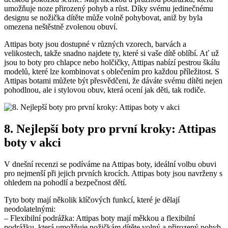
umožňuje noze ‍přirozený pohyb ‌a růst. Díky svému jedinečnému
‍designu se nožička dítěte⁢ může volně ⁤pohybovat, aniž by byla‌
omezena neštěstně zvolenou obuví.
Attipas boty jsou dostupné v různých vzorech, barvách a
velikostech, takže snadno najdete ty, které si vaše dítě ⁤oblíbí. Ať už
jsou to boty pro chlapce nebo holčičky, Attipas nabízí pestrou škálu
modelů, které lze kombinovat s oblečením pro každou ‍příležitost. S
Attipas botami můžete být přesvědčeni,⁣ že dáváte​ svému dítěti nejen⁤
pohodlnou, ale i stylovou obuv, která ocení jak děti, tak rodiče.
8. Nejlepší boty pro první kroky: Attipas
boty v akci
V dnešní recenzi se podíváme ⁤na‍ Attipas boty, ideální volbu obuvi
pro nejmenší při jejich prvních krocích. Attipas boty jsou navrženy s
ohledem na⁢ pohodlí a bezpečnost dětí.
Tyto boty mají několik klíčových funkcí, které je⁣ dělají
neodolatelnými:
– Flexibilní podrážka: Attipas boty mají ⁣měkkou a flexibilní
podrážku, která umožňuje nožičkám dítěte volný a přirozený‌ pohyb