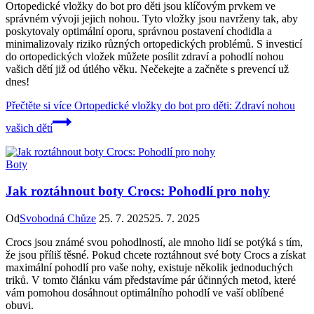
Ortopedické vložky do bot pro děti jsou klíčovým prvkem ve
správném vývoji jejich nohou. Tyto vložky jsou navrženy tak, aby
poskytovaly optimální oporu, správnou postavení chodidla a
minimalizovaly riziko různých ortopedických problémů. S investicí
do ortopedických vložek můžete posílit zdraví a pohodlí nohou
vašich dětí již od útlého věku. Nečekejte a začněte s prevencí už
dnes!
Přečtěte si více
Ortopedické vložky do bot pro děti: Zdraví nohou
vašich dětí
Boty
Jak roztáhnout boty Crocs: Pohodlí pro nohy
Od
Svobodná Chůze
25. 7. 2025
25. 7. 2025
Crocs jsou známé svou pohodlností, ale mnoho lidí se potýká s tím,
že jsou příliš těsné. Pokud chcete roztáhnout své boty Crocs a získat
maximální pohodlí pro vaše nohy, existuje několik jednoduchých
triků. V tomto článku vám představíme pár účinných metod, které
vám pomohou dosáhnout optimálního pohodlí ve vaší oblíbené
obuvi.