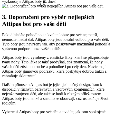
vyzkoušejte Attipas boty již dnes!
3. Doporučení pro výběr nejlepších
Attipas bot pro vaše ⁢děti
Pokud hledáte pohodlnou a kvalitní⁢ obuv pro své nejmenší,
nemusíte hledat dál. Attipas boty jsou ideální volbou pro vaše děti.
Tyto boty jsou navrženy tak,‌ aby poskytovaly maximální pohodlí a
správnou podporu noze vašeho dítěte.
Attipas boty‍ jsou vyrobeny z​ elastické látky, která⁢ se přizpůsobuje
tvaru nohy. Tato látka je také​ prodyšná, což znamená, že nohy
vašich dětí zůstanou suché⁤ a pohodlné i​ po celý⁢ den. Navíc mají
Attipas boty gumovou podrážku, která poskytuje dobrou trakci a
zabraňuje sklouznutí.
Dalším přínosem Attipas bot je jejich jedinečný design. Jsou k
dispozici v různých barevných a ⁣vzorových kombinacích, které​
nejenže zaujmou děti,⁤ ale také se‌ hodí k různým příležitostem.
Attipas boty jsou lehké a snadno se obouvají, což usnadňuje ⁢život
rodičům.
Vyberte si Attipas boty pro své děti a ⁤uvidíte, jak jsou spokojené.