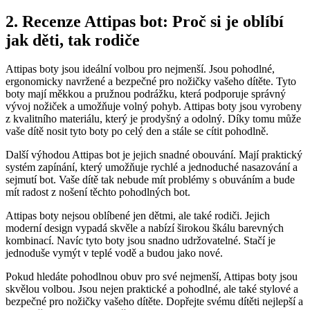
2. Recenze Attipas bot: Proč si je ​oblíbí
jak děti, tak ‍rodiče
Attipas boty jsou‍ ideální volbou pro ⁢nejmenší.⁤ Jsou pohodlné,
ergonomicky navržené a bezpečné ⁤pro nožičky vašeho dítěte. Tyto
boty mají měkkou a pružnou podrážku, která podporuje správný
vývoj nožiček a umožňuje volný pohyb. Attipas boty jsou vyrobeny
z kvalitního materiálu, který je ‍prodyšný a odolný. Díky tomu⁢ může
vaše ⁤dítě nosit tyto boty po celý den a stále se cítit pohodlně.
Další výhodou Attipas bot je ⁣jejich⁤ snadné obouvání. Mají praktický
systém zapínání, který umožňuje rychlé a jednoduché nasazování ​a
sejmutí bot. Vaše dítě tak nebude mít problémy s obuváním a bude
mít ‌radost z nošení těchto pohodlných bot.
Attipas boty nejsou oblíbené jen dětmi, ale také ⁤rodiči. Jejich
moderní design⁤ vypadá skvěle⁣ a⁤ nabízí širokou škálu‍ barevných
‌kombinací. Navíc tyto boty jsou snadno udržovatelné. Stačí je
jednoduše vymýt v teplé vodě a budou jako nové.
Pokud hledáte pohodlnou obuv pro ‍své nejmenší, ​Attipas boty jsou
skvělou volbou. Jsou ‌nejen ⁢praktické a pohodlné, ale také stylové a
bezpečné ⁣pro⁤ nožičky vašeho dítěte. Dopřejte svému dítěti nejlepší a​