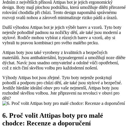
Jedním⁣ z ⁤největších přínosů Attipas bot je jejich ergonomický
design.⁣ Boty mají plochou podrážku,‌ která umožňuje dítěti přirozené
rolování chodidla při chůzi. Tento design napomáhá správnému
rozvoji svalů nohou a zároveň minimalizuje ⁣riziko pádů a úrazů.
Další ‌výhodou Attipas bot je jejich výběr barev a ⁢vzorů.⁣ Tyto boty
nejenže pohodlně padnou na ​nožičky dětí, ale také jsou⁢ moderní a
stylové. Rodiče mohou vybírat z ‌různých barev a vzorů, aby si
vybrali tu pravou kombinaci pro‌ svého malého⁤ prcku.
Attipas ‌boty jsou ​také⁣ vyrobeny z kvalitních a bezpečných
materiálů. Jsou antibakteriální, hypoalergenní a umožňují noze dítěte
dýchat. Navíc jsou snadno omyvatelné⁤ a odolné vůči opotřebení,
což z nich činí skvělou volbu pro každodenní nošení.
Výhody Attipas‍ bot jsou ⁣zřejmé. Tyto boty nejenže poskytují⁣
pohodlí a podporu pro chůzi dětí,​ ale také jsou stylové a bezpečné.
Jestliže hledáte ideální obuv pro vaše nejmenší, Attipas boty jsou
rozhodně skvělou volbou. Jste připraveni na revoluci v obuvi pro
děti?
6. Proč volit Attipas boty pro malé
chodce: Recenze a doporučení