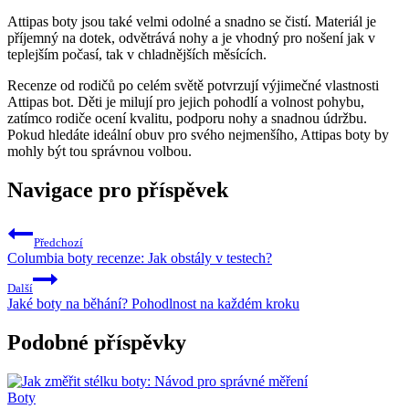
Attipas boty jsou také velmi odolné a snadno se ⁢čistí. Materiál je
příjemný‌ na dotek, ⁣odvětrává⁤ nohy a ​je vhodný pro⁣ nošení‍ jak v
teplejším počasí, tak v chladnějších⁣ měsících.
Recenze od rodičů po celém světě potvrzují výjimečné vlastnosti ​
Attipas bot. Děti je milují⁢ pro jejich pohodlí a⁢ volnost pohybu,
zatímco rodiče ocení kvalitu, podporu nohy a snadnou údržbu.
Pokud hledáte ‌ideální obuv pro svého nejmenšího, Attipas ‌boty by
mohly být tou správnou volbou.
Navigace pro příspěvek
Předchozí
Columbia boty recenze: Jak obstály v testech?
Další
Jaké boty na běhání? Pohodlnost na každém kroku
Podobné příspěvky
Boty