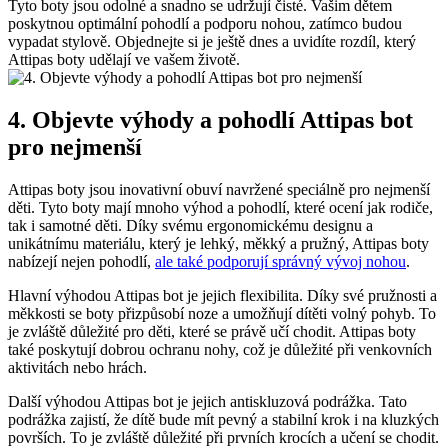
Tyto boty jsou ⁢odolné a snadno se udržují čisté. Vašim​ dětem
⁣poskytnou​ optimální ​pohodlí a podporu nohou, zatímco ⁢budou
vypadat stylově. Objednejte si je ještě dnes a uvidíte rozdíl, který
Attipas boty udělají ve vašem životě.
4. Objevte výhody a pohodlí ⁣Attipas bot
pro nejmenší
Attipas boty jsou inovativní obuví navržené speciálně pro ‍nejmenší
děti. ⁢Tyto boty mají mnoho výhod a pohodlí, které ocení jak rodiče,
tak i samotné děti. Díky svému ergonomickému designu a
⁢unikátnímu materiálu, který je lehký, měkký a pružný, Attipas boty
nabízejí nejen⁤ pohodlí,
ale také‍ podporují správný vývoj nohou
.
Hlavní výhodou Attipas bot ⁢je jejich flexibilita. Díky své pružnosti a
měkkosti se boty přizpůsobí noze a umožňují​ dítěti volný pohyb. To
je zvláště ⁤důležité pro děti, které se právě učí chodit. Attipas boty
také poskytují dobrou ochranu nohy, což⁢ je důležité při venkovních
aktivitách nebo hrách.
Další⁤ výhodou Attipas bot je jejich antiskluzová podrážka.⁤ Tato
podrážka zajistí, že dítě bude mít pevný a stabilní krok i na kluzkých
površích. To je zvláště důležité při prvních krocích a učení se chodit.