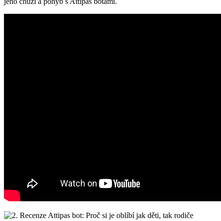
jeho chůzi a pohyb ​s Attipas botami.