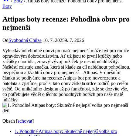
/
Boty
/
Attipas boty recenze: Pohodlná obuv pro nejmenší
Boty
Attipas boty recenze: Pohodlná obuv pro
nejmenší
Od
Svobodná Chůze
10. 7. 2025
9. 7. 2026
Vyhledávání vhodné obuvi pro naše nejmenší může být pro rodiče
‌opravdovým dobrodružstvím. ⁢Ať už jsou to ⁢první ⁢krůčky nebo
začátky chodidla, zdravý vývoj nožiček je nesmírně důležitý.
Naštěstí existuje značka, která si klade za cíl nabídnout pohodlnou,
bezpečnou a kvalitní obuv ​pro nejmenší – Attipas. V dnešním
článku se podíváme na recenze Attipas bot⁣ pro novorozence a
batolata a zjistíme, proč si tato obuv získala srdce rodičů‌ po celém
světě. Od unikátního designu až po funkčnost, zde se dozvíte vše,
⁤co potřebujete vědět o těchto pohodlných botách pro naše malé ​
miláčky.
Obsah
[
schovat
]
1. Pohodlné Attipas boty: Skutečně nejlepší volba pro